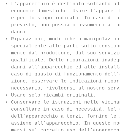
• L’apparecchio è destinato soltanto ad asc
  economie domestiche. Usare l’apparecchio 
  e per lo scopo indicato. In caso di utili
  previsto, non possiamo assumerci alcuna r
  danni.

• Riparazioni, modifiche o manipolazioni al
  specialmente alle parti sotto tensione, p
  mente dal produttore, dal suo servizio cl
  qualificate. Delle riparazioni inadeguate
  danni all’apparecchio ed alle installazio
  caso di guasto di funzionamento dell’appa
  zione, osservare le indicazioni riportate
  necessario, rivolgersi al nostro servizio
• Usare solo ricambi originali.

• Conservare le istruzioni nelle vicinanze 
  consultare in caso di necessità. Nel caso
  dell’apparecchio a terzi, fornire le istr
  assieme all’apparecchio. In questo modo i
  marsi sul corretto uso dell’apparecchio e