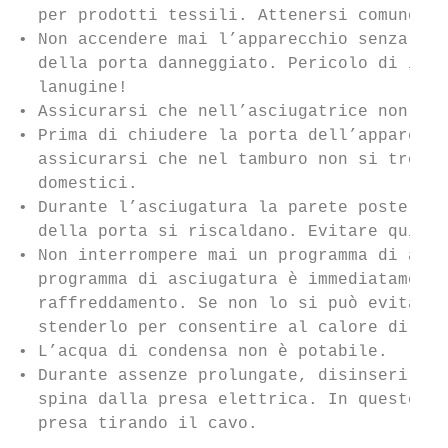
  per prodotti tessili. Attenersi comunque 
• Non accendere mai l’apparecchio senza il 
  della porta danneggiato. Pericolo di ince
  lanugine!

• Assicurarsi che nell’asciugatrice non si 
• Prima di chiudere la porta dell’apparecch
  assicurarsi che nel tamburo non si trovin
  domestici.

• Durante l’asciugatura la parete posterior
  della porta si riscaldano. Evitare quindi
• Non interrompere mai un programma di asci
  programma di asciugatura è immediatamente
  raffreddamento. Se non lo si può evitare,
  stenderlo per consentire al calore di dis
• L’acqua di condensa non è potabile.

• Durante assenze prolungate, disinserire l
  spina dalla presa elettrica. In questo ca
  presa tirando il cavo.
