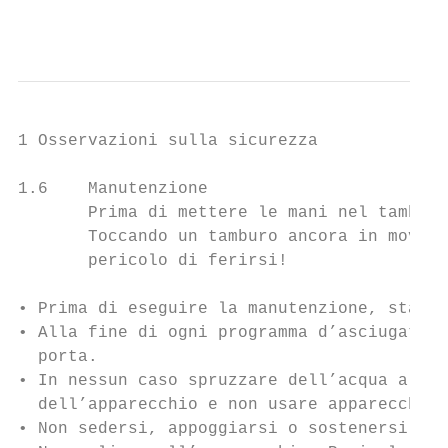
                                           
1 Osservazioni sulla sicurezza

1.6    Manutenzione

       Prima di mettere le mani nel tamburo
       Toccando un tamburo ancora in movime
       pericolo di ferirsi!

• Prima di eseguire la manutenzione, stacca
• Alla fine di ogni programma d’asciugatura
  porta.

• In nessun caso spruzzare dell’acqua all’e
  dell’apparecchio e non usare apparecchi p
• Non sedersi, appoggiarsi o sostenersi all