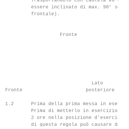
         Trasportandolo con cautela ed evit
         essere inclinato di max. 90° sul l
         frontale).

                                           
                   Fronte

                                           
                                           
                                           
                                           
                                           
                              Lato         
Fronte                      posteriore   al
1.2      Prima della prima messa in eserciz
         Prima di metterlo in esercizio, l’
         2 ore nella posizione d’esercizio 
         di questa regola può causare danni