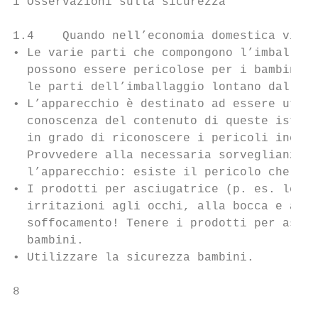
1 Osservazioni sulla sicurezza

1.4    Quando nell’economia domestica vivon
• Le varie parti che compongono l’imballagg
  possono essere pericolose per i bambini. 
  le parti dell’imballaggio lontano dalla p
• L’apparecchio è destinato ad essere utili
  conoscenza del contenuto di queste istruz
  in grado di riconoscere i pericoli ineren
  Provvedere alla necessaria sorveglianza e
  l’apparecchio: esiste il pericolo che i b
• I prodotti per asciugatrice (p. es. le sa
  irritazioni agli occhi, alla bocca e alla
  soffocamento! Tenere i prodotti per asciu
  bambini.

• Utilizzare la sicurezza bambini.

8