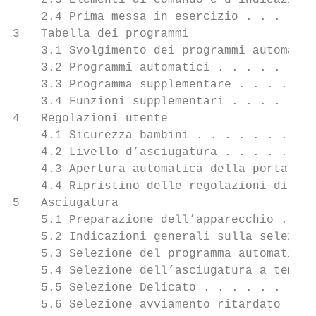
    2.3 Elementi di comando e d’indicazione
    2.4 Prima messa in esercizio . . . . . 
3   Tabella dei programmi                  
    3.1 Svolgimento dei programmi automatic
    3.2 Programmi automatici . . . . . . . 
    3.3 Programma supplementare . . . . . .
    3.4 Funzioni supplementari . . . . . . 
4   Regolazioni utente                     
    4.1 Sicurezza bambini . . . . . . . . .
    4.2 Livello d’asciugatura . . . . . . .
    4.3 Apertura automatica della porta . .
    4.4 Ripristino delle regolazioni di fab
5   Asciugatura                            
    5.1 Preparazione dell’apparecchio . . .
    5.2 Indicazioni generali sulla selezion
    5.3 Selezione del programma automatico 
    5.4 Selezione dell’asciugatura a tempo 
    5.5 Selezione Delicato . . . . . . . . 
    5.6 Selezione avviamento ritardato . . 