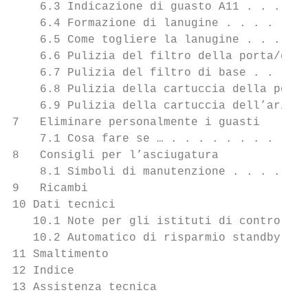
    6.3 Indicazione di guasto A11 . . . . .
    6.4 Formazione di lanugine . . . . . . 
    6.5 Come togliere la lanugine . . . . .
    6.6 Pulizia del filtro della porta/cart
    6.7 Pulizia del filtro di base . . . . 
    6.8 Pulizia della cartuccia della pompa
    6.9 Pulizia della cartuccia dell’aria d
7   Eliminare personalmente i guasti       
    7.1 Cosa fare se … . . . . . . . . . . 
8   Consigli per l’asciugatura             
    8.1 Simboli di manutenzione . . . . . .
9   Ricambi                                
10 Dati tecnici                            
   10.1 Note per gli istituti di controllo 
   10.2 Automatico di risparmio standby . .
11 Smaltimento                             
12 Indice                                  
13 Assistenza tecnica                      