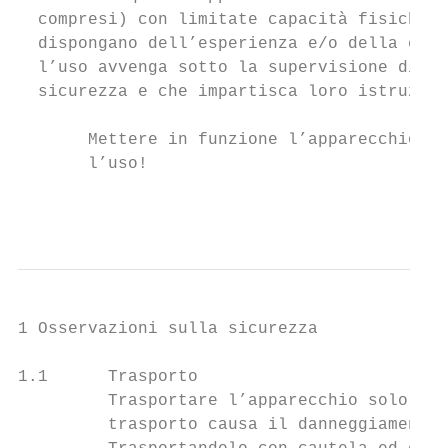
  compresi) con limitate capacità fisiche, 
  dispongano dell’esperienza e/o della cono
  l’uso avvenga sotto la supervisione di un
  sicurezza e che impartisca loro istruzion
       Mettere in funzione l’apparecchio so
       l’uso!

                                           
1 Osservazioni sulla sicurezza

1.1      Trasporto

         Trasportare l’apparecchio solo dir
         trasporto causa il danneggiamento 