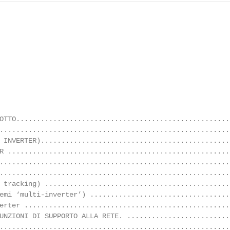
OTTO....................................................
........................................................
 INVERTER)..............................................
R ......................................................
........................................................
........................................................
 tracking) .............................................
emi ‘multi-inverter’) ..................................
erter ..................................................
UNZIONI DI SUPPORTO ALLA RETE. .........................
........................................................