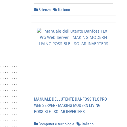
Scienza
Italiano
............................. 3

.........................................................
.........................................................
.................................... 6

.........................................................
.........................................................
MANUALE DELL'UTENTE DANFOSS TLX PRO
................................... 10

WEB SERVER - MAKING MODERN LIVING
................................... 10

POSSIBLE - SOLAR INVERTERS
.............................................. 11

........................................... 12

Computer e tecnologie
Italiano
..................................... 14
