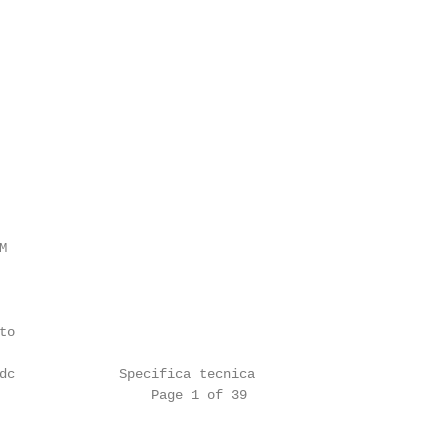


o

dc             Specifica tecnica

                   Page 1 of 39