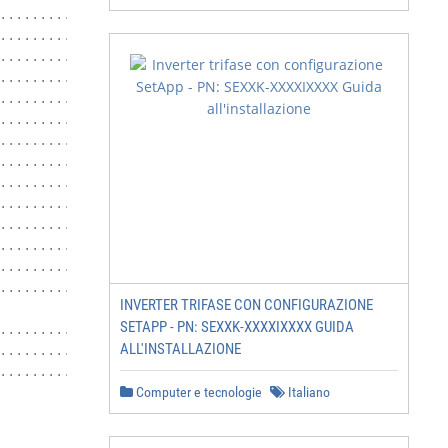
.........................................................
........................................................ 
.........................................................
................................ 19

.........................................................
.............................................. 23

...................................................... 23
............................................. 24

........................................................ 
.................................................. 26

.................................................. 28

.................................................. 29

.................................................. 32

.................................. 34

INVERTER TRIFASE CON CONFIGURAZIONE
SETAPP - PN: SEXXK-XXXXIXXXX GUIDA
..................................... 36

ALL'INSTALLAZIONE
.................................................. 37

.........................................................
Computer e tecnologie
Italiano
                                                   Specif
                                                       P