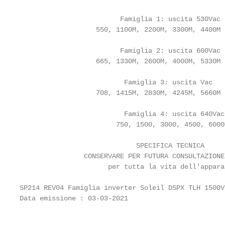
                         Famiglia 1: uscita 530Vac

                   550, 1100M, 2200M, 3300M, 4400M

                         Famiglia 2: uscita 600Vac

                   665, 1330M, 2600M, 4000M, 5330M

                          Famiglia 3: uscita Vac

                   708, 1415M, 2830M, 4245M, 5660M

                          Famiglia 4: uscita 640Vac

                        750, 1500, 3000, 4500, 6000M
                             SPECIFICA TECNICA

                CONSERVARE PER FUTURA CONSULTAZIONE

                      per tutta la vita dell'apparat
SP214 REV04 Famiglia inverter Soleil DSPX TLH 1500V
Data emissione : 03-03-2021                        