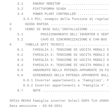
    3.1     ENERGY MONITOR ........................
    3.2     PIATTAFORMA SCADA .....................
    3.3     POWER PLANT CONTROLLER ................
       3.3.1 PCC, esempio della funzione di regolaz
4       GUIDA RAPIDA ..............................
5       CENNI DI BASE SULL’INSTALLAZIONE ..........
    5.1         POSIZIONAMENTO DELL’INVERTER E VENT
    5.2         CAVO DI SINCRONIZZAZIONE E CAN-BUS 
6       TABELLE DATI TECNICI ......................
    6.1     FAMIGLIA 1: TENSIONE DI USCITA MODULI 5
    6.2     FAMIGLIA 2: TENSIONE DI USCITA MODULI 6
    6.3     FAMIGLIA 3: TENSIONE DI USCITA MODULI 6
    6.4     FAMIGLIA 4: TENSIONE DI USCITA MODULI 6
    6.5     ANDAMENTO DELLA POTENZA APPARENTE IN FU
    6.6     DIPENDENZA DELLA POTENZA APPARENTE DALL
       6.6.1 Inverter appartenenti a ‘Famiglia1’, F
       6.6.2 Inverter appartenenti a ‘Famiglia 4’ .
    6.7     NOTE ..................................
SP214 REV04 Famiglia inverter Soleil DSPX TLH 1500V
Data emissione : 03-03-2021                        