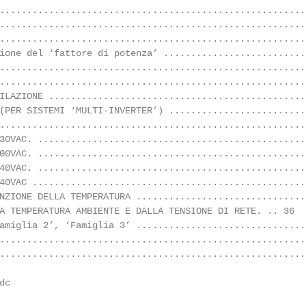
........................................................
........................................................
........................................................
ione del ‘fattore di potenza’ ..........................
........................................................
........................................................
ILAZIONE ...............................................
(PER SISTEMI ‘MULTI-INVERTER’) .........................
........................................................
30VAC. .................................................
00VAC. .................................................
40VAC. .................................................
40VAC ..................................................
NZIONE DELLA TEMPERATURA ...............................
A TEMPERATURA AMBIENTE E DALLA TENSIONE DI RETE. .. 36

amiglia 2’, ‘Famiglia 3’ ...............................
........................................................
........................................................
dc                                                      
                                                        