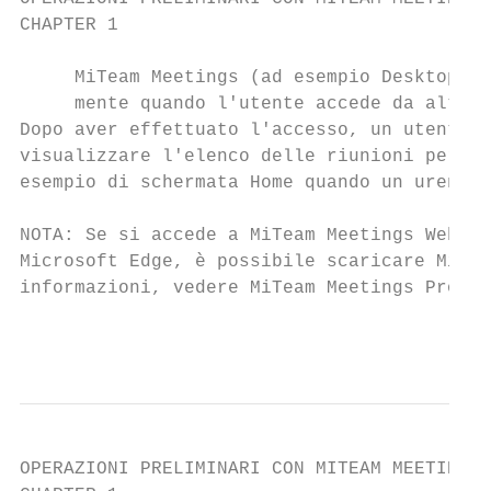
CHAPTER 1                                  
     MiTeam Meetings (ad esempio Desktop, M
     mente quando l'utente accede da altri 
Dopo aver effettuato l'accesso, un utente r
visualizzare l'elenco delle riunioni per le
esempio di schermata Home quando un urente 
NOTA: Se si accede a MiTeam Meetings Web Ap
Microsoft Edge, è possibile scaricare MiTea
informazioni, vedere MiTeam Meetings Progre
                                           
OPERAZIONI PRELIMINARI CON MITEAM MEETINGS
