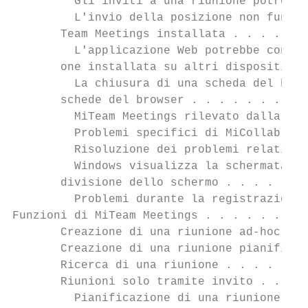
         Gli inviti a una riunione potrebbe
         L'invio della posizione non funzio
       Team Meetings installata . . . . . .
         L'applicazione Web potrebbe contin
       one installata su altri dispositivi 
         La chiusura di una scheda del brow
       schede del browser . . . . . . . . .
         MiTeam Meetings rilevato dalla sol
         Problemi specifici di MiCollab . .
         Risoluzione dei problemi relativi 
         Windows visualizza la schermata di
       divisione dello schermo . . . . . . 
         Problemi durante la registrazione 
Funzioni di MiTeam Meetings . . . . . . . .
       Creazione di una riunione ad-hoc . .
       Creazione di una riunione pianificat
       Ricerca di una riunione . . . . . . 
       Riunioni solo tramite invito . . . .
         Pianificazione di una riunione sol