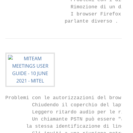
                      Problemi con i dispos
                      Rimozione di un dispo
                      I browser Firefox e S
                    parlante diverso . . . 
Problemi con le autorizzazioni del browser 
         Chiudendo il coperchio del laptop,
         Leggero ritardo audio per le riuni
         Un chiamante PSTN può essere "anon
       la stessa identificazione di linea d