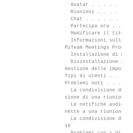
                      Avatar . . . . . . . 
                      Riunioni . . . . . . 
                      Chat . . . . . . . . 
                      Partecipa ora . . . .
                      Modificare il titolo 
                      Informazioni sulla ri
                    MiTeam Meetings Progres
                      Installazione di MiTe
                      Disinstallazione di M
                    Gestione delle impostaz
                    Tipi di utenti . . . . 
                    Problemi noti . . . . .
                      La condivisione dello
                    sione di una riunione .
                      Le notifiche audio no
                    nette a una riunione . 
                      La condivisione dello
                    18
