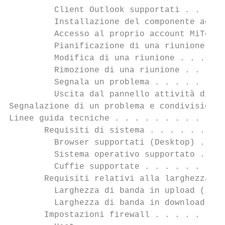
         Client Outlook supportati . . . . 
         Installazione del componente aggiu
         Accesso al proprio account MiTeam 
         Pianificazione di una riunione . .
         Modifica di una riunione . . . . .
         Rimozione di una riunione . . . . 
         Segnala un problema . . . . . . . 
         Uscita dal pannello attività di Mi
Segnalazione di un problema e condivisione 
Linee guida tecniche . . . . . . . . . . . 
       Requisiti di sistema . . . . . . . .
         Browser supportati (Desktop) . . .
         Sistema operativo supportato . . .
         Cuffie supportate . . . . . . . . 
       Requisiti relativi alla larghezza di
         Larghezza di banda in upload (Invi
         Larghezza di banda in download (Ri
       Impostazioni firewall . . . . . . . 