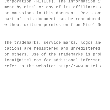
Corporation (MITEL®). The information is su
ment by Mitel or any of its affiliates or s
or omissions in this document. Revisions of
part of this document can be reproduced or 
without written permission from Mitel Netwo
                                           
The trademarks, service marks, logos and gr
cations are registered and unregistered tra
or others. Use of the Trademarks is prohibi
legal@mitel.com for additional information.
refer to the website: http://www.mitel.com/
                                           
                                           
                                           