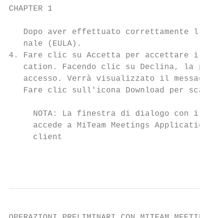
CHAPTER 1                                  
   Dopo aver effettuato correttamente l'acc
   nale (EULA).

4. Fare clic su Accetta per accettare il co
   cation. Facendo clic su Declina, la proc
   accesso. Verrà visualizzato il messaggio
   Fare clic sull'icona Download per scaric
     NOTA: La finestra di dialogo con il co
     accede a MiTeam Meetings Application p
     client

                                           
OPERAZIONI PRELIMINARI CON MITEAM MEETINGS
