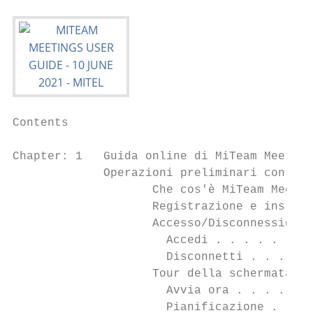
Contents

Chapter: 1   Guida online di MiTeam Meeting
             Operazioni preliminari con MiT
                    Che cos'è MiTeam Meetin
                    Registrazione e install
                    Accesso/Disconnessione 
                      Accedi . . . . . . . 
                      Disconnetti . . . . .
                    Tour della schermata Ho
                      Avvia ora . . . . . .
                      Pianificazione . . . 