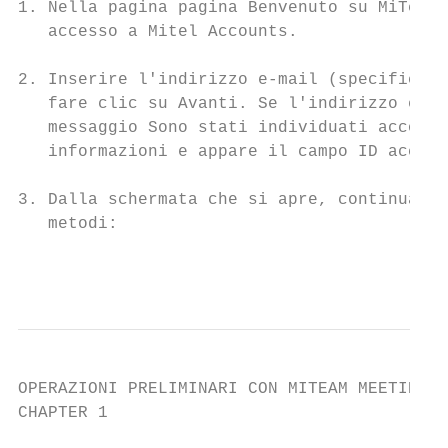
1. Nella pagina pagina Benvenuto su MiTeam 
   accesso a Mitel Accounts.

2. Inserire l'indirizzo e-mail (specificato
   fare clic su Avanti. Se l'indirizzo e-ma
   messaggio Sono stati individuati account
   informazioni e appare il campo ID accoun
3. Dalla schermata che si apre, continuare 
   metodi:

                                           
OPERAZIONI PRELIMINARI CON MITEAM MEETINGS

CHAPTER 1                                  