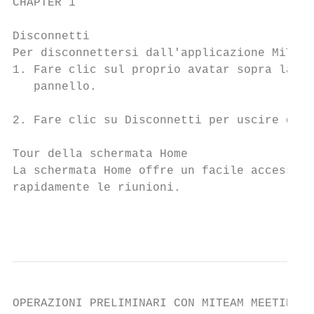
CHAPTER 1                                  
Disconnetti

Per disconnettersi dall'applicazione MiTeam
1. Fare clic sul proprio avatar sopra la se
   pannello.

2. Fare clic su Disconnetti per uscire dall
Tour della schermata Home

La schermata Home offre un facile accesso a
rapidamente le riunioni.

                                           
OPERAZIONI PRELIMINARI CON MITEAM MEETINGS
