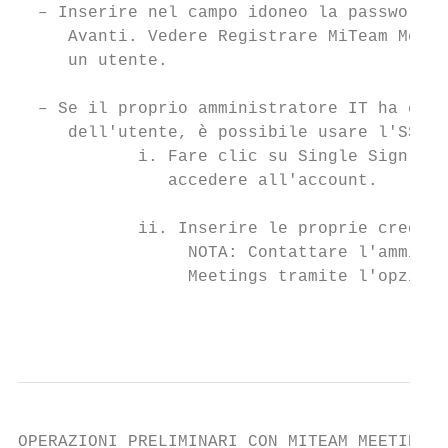
  – Inserire nel campo idoneo la password s
     Avanti. Vedere Registrare MiTeam Meeti
     un utente.

  – Se il proprio amministratore IT ha conf
     dell'utente, è possibile usare l'SSO p
            i. Fare clic su Single Sign On.
               accedere all'account.

            ii. Inserire le proprie credenz
                 NOTA: Contattare l'amminis
                 Meetings tramite l'opzione
                                           
OPERAZIONI PRELIMINARI CON MITEAM MEETINGS
