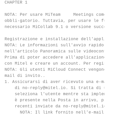
CHAPTER 1                                  
NOTA: Per usare MiTeam     Meetings come st
obbli-gatorio. Tuttavia, per usare le funzi
necessario MiCollab 9.1 o versione successi
Registrazione e installazione dell'applicaz
NOTA: Le informazioni sull'avvio rapido per
nell'articolo Panoramica sulle videoconfere
Prima di poter accedere all'applicazione Mi
con Mitel e creare un account. Per registra
NOTA: Gli utenti MiCloud Connect vengono pr
mail di invito..

1. Assicurarsi di aver ricevuto una e-mail 
    di no-reply@mitel.io. Si tratta di una 
    seleziona l'utente mentre sta implement
    è presente nella Posta in arrivo, prova
    recenti inviate da no-reply@mitel.io.

      NOTA: Il link fornito nell'e-mail di 