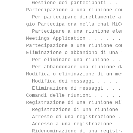
         Gestione dei partecipanti . . . . 
       Partecipazione a una riunione come u
         Per partecipare direttamente a una
       gio Partecipa ora nella chat MiColla
         Partecipare a una riunione elencat
       Meetings Application . . . . . . . .
       Partecipazione a una riunione come u
       Eliminazione o abbandono di una riun
         Per eliminare una riunione . . . .
         Per abbandonare una riunione dall'
       Modifica o eliminazione di un messag
         Modifica dei messaggi . . . . . . 
         Eliminazione di messaggi . . . . .
       Comandi delle riunioni . . . . . . .
       Registrazione di una riunione MiTeam
         Registrazione di una riunione . . 
         Arresto di una registrazione . . .
         Accesso a una registrazione . . . 
         Ridenominazione di una registrazio