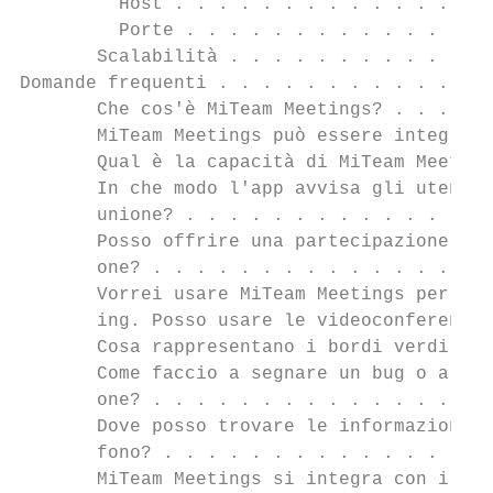
         Host . . . . . . . . . . . . . . .
         Porte . . . . . . . . . . . . . . 
       Scalabilità . . . . . . . . . . . . 
Domande frequenti . . . . . . . . . . . . .
       Che cos'è MiTeam Meetings? . . . . .
       MiTeam Meetings può essere integrato
       Qual è la capacità di MiTeam Meeting
       In che modo l'app avvisa gli utenti 
       unione? . . . . . . . . . . . . . . 
       Posso offrire una partecipazione gra
       one? . . . . . . . . . . . . . . . .
       Vorrei usare MiTeam Meetings per pre
       ing. Posso usare le videoconferenze 
       Cosa rappresentano i bordi verdi int
       Come faccio a segnare un bug o a inv
       one? . . . . . . . . . . . . . . . .
       Dove posso trovare le informazioni d
       fono? . . . . . . . . . . . . . . . 
       MiTeam Meetings si integra con il Ca