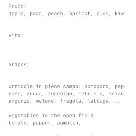
 Fruit:                                    
 apple, pear, peach, apricot, plum, kiwi   
                                           
 Vite:                                     
                                           
                                           
                                           
 Grapes:

                                           
                                           
 Orticole in pieno campo: pomodoro, pepe-  
 rone, zucca, zucchino, cetriolo, melanzana
 anguria, melone, fragola, lattuga,...

 Vegetables in the open field:

 tomato, pepper, pumpkin,

                                           