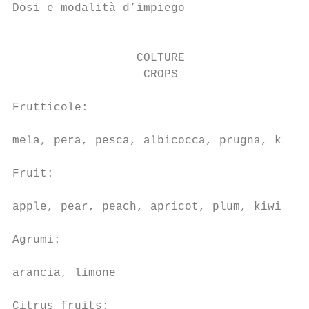
Dosi e modalità d’impiego                  
                                           
                  COLTURE                  
                   CROPS                   
Frutticole:

                                           
mela, pera, pesca, albicocca, prugna, kiwi

Fruit:

                                           
apple, pear, peach, apricot, plum, kiwi

Agrumi:

                                           
arancia, limone

Citrus fruits:
