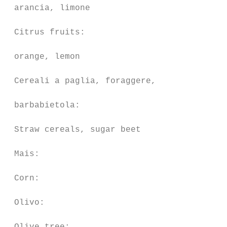
 arancia, limone

 Citrus fruits:

                                           
 orange, lemon

 Cereali a paglia, foraggere,

                                           
 barbabietola:

 Straw cereals, sugar beet                 
 Mais:                                     
 Corn:                                     
 Olivo:                                    