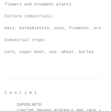
flowers and ornament plants

Colture industriali:

                                           
mais, barbabietola, soia, frumento, orzo

Industrial crops:

                                           
corn, sugar beet, soy, wheat, barley

                                           
C o n c i m i                              
     SUPERLAETE

     CONCIME ORGANO MINERALE NPK (MgO + SO3