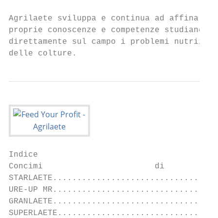
Agrilaete sviluppa e continua ad affinare l
proprie conoscenze e competenze studiando

direttamente sul campo i problemi nutrizion
delle colture.
Indice

Concimi                       di        Bas
STARLAETE..................................
URE-UP MR..................................
GRANLAETE..................................
SUPERLAETE.................................