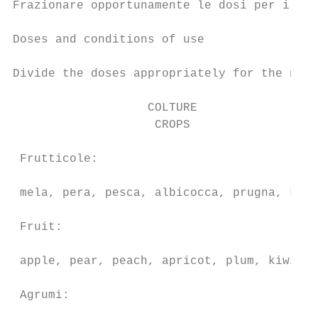
Frazionare opportunamente le dosi per il nu
Doses and conditions of use                
Divide the doses appropriately for the numb
                   COLTURE                 
                    CROPS                  
 Frutticole:

                                           
 mela, pera, pesca, albicocca, prugna, kiwi

 Fruit:

                                           
 apple, pear, peach, apricot, plum, kiwi

 Agrumi:

                                           