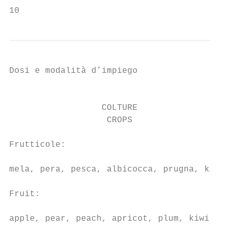
10
Dosi e modalità d’impiego                  
                                           
                  COLTURE                  
                   CROPS                   
Frutticole:

                                           
mela, pera, pesca, albicocca, prugna, kiwi

Fruit:

                                           
apple, pear, peach, apricot, plum, kiwi
