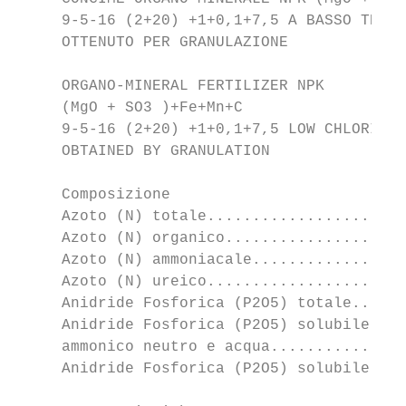
     9-5-16 (2+20) +1+0,1+7,5 A BASSO TENOR
     OTTENUTO PER GRANULAZIONE

     ORGANO-MINERAL FERTILIZER NPK

     (MgO + SO3 )+Fe+Mn+C

     9-5-16 (2+20) +1+0,1+7,5 LOW CHLORINE 
     OBTAINED BY GRANULATION

     Composizione                          
     Azoto (N) totale......................
     Azoto (N) organico....................
     Azoto (N) ammoniacale.................
     Azoto (N) ureico......................
     Anidride Fosforica (P2O5) totale......
     Anidride Fosforica (P2O5) solubile in 
     ammonico neutro e acqua...............
     Anidride Fosforica (P2O5) solubile in 