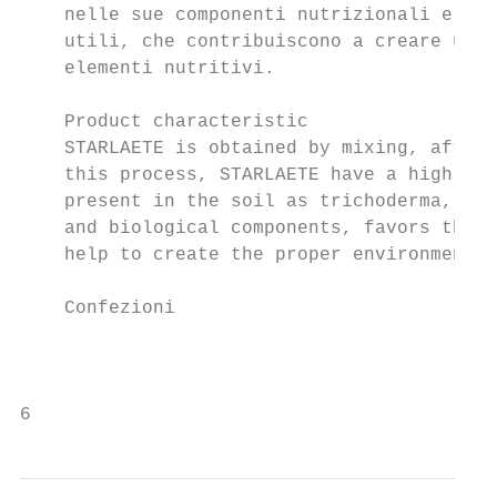
    nelle sue componenti nutrizionali e bio
    utili, che contribuiscono a creare un a
    elementi nutritivi.

    Product characteristic

    STARLAETE is obtained by mixing, after 
    this process, STARLAETE have a high bio
    present in the soil as trichoderma, rhi
    and biological components, favors the s
    help to create the proper environment f
    Confezioni                             
                                           
6