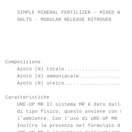
                                           
    SIMPLE MINERAL FERTILIZER - MIXED NITRO
    SALTS - MODULAR RELEASE NITROGEN       
                                           
                                           
                                           
Composizione                               
    Azoto (N) totale.......................
    Azoto (N) ammoniacale..................
    Azoto (N) ureico.......................
Caratteristiche

    URE-UP MR Il sistema MR è dato dalla co
    di tipo fisico, questo avviene con moda
    l’ambiente. Con l’uso di URE-UP MR si l
    Inoltre la presenza nel formulato di el