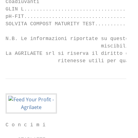
Coadiuvanti

GLIN L.....................................
pH-FIT.....................................
SOLVITA COMPOST MATURITY TEST..............
N.B. Le informazioni riportate su questo ca
                               miscibilità 
La AGRILAETE srl si riserva il diritto di a
                 ritenesse utili per qualsi
C o n c i m i                              