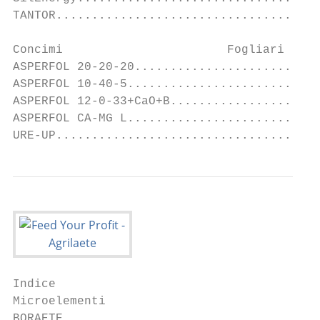
TANTOR.....................................
Concimi                       Fogliari

ASPERFOL 20-20-20..........................
ASPERFOL 10-40-5...........................
ASPERFOL 12-0-33+CaO+B.....................
ASPERFOL CA-MG L...........................
URE-UP.....................................
Indice

Microelementi

BORAETE....................................