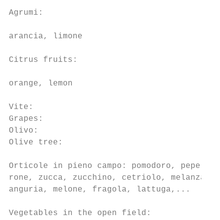
Agrumi:

                                           
arancia, limone

Citrus fruits:

                                           
orange, lemon

Vite:                                      
Grapes:                                    
Olivo:                                     
Olive tree:                                
Orticole in pieno campo: pomodoro, pepe-

rone, zucca, zucchino, cetriolo, melanzana,
anguria, melone, fragola, lattuga,...

Vegetables in the open field:
