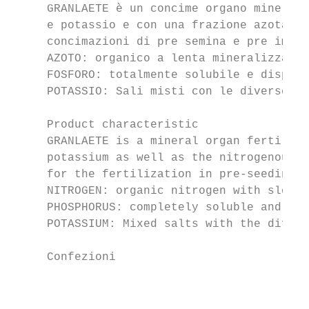
     GRANLAETE è un concime organo minerale
     e potassio e con una frazione azotata 
     concimazioni di pre semina e pre impia
     AZOTO: organico a lenta mineralizzazio
     FOSFORO: totalmente solubile e disponi
     POTASSIO: Sali misti con le diverse fr
     Product characteristic

     GRANLAETE is a mineral organ fertilize
     potassium as well as the nitrogenous f
     for the fertilization in pre-seeding a
     NITROGEN: organic nitrogen with slow m
     PHOSPHORUS: completely soluble and ava
     POTASSIUM: Mixed salts with the differ
     Confezioni                            
                                           