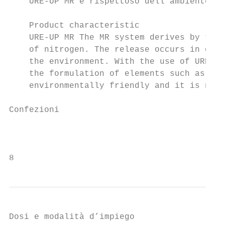
    URE-UP MR è rispettoso dell’ambiente e 
    Product characteristic

    URE-UP MR The MR system derives by the 
    of nitrogen. The release occurs in diff
    the environment. With the use of URE-UP
    the formulation of elements such as sul
    environmentally friendly and it is not 
Confezioni                                 
                                           
8
Dosi e modalità d’impiego
