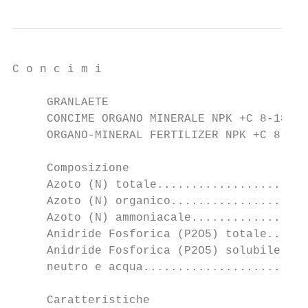
C o n c i m i                              
     GRANLAETE

     CONCIME ORGANO MINERALE NPK +C 8-18-18
     ORGANO-MINERAL FERTILIZER NPK +C 8-18-
     Composizione                          
     Azoto (N) totale......................
     Azoto (N) organico....................
     Azoto (N) ammoniacale.................
     Anidride Fosforica (P2O5) totale......
     Anidride Fosforica (P2O5) solubile in 
     neutro e acqua........................
     Caratteristiche
