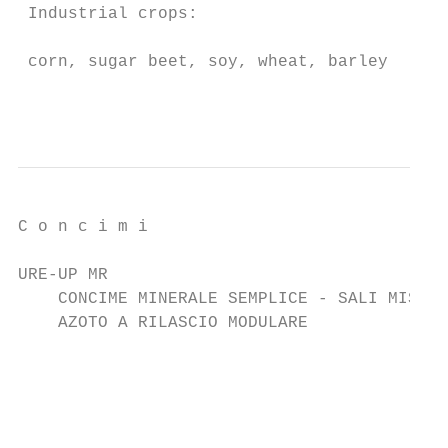
 Industrial crops:

                                           
 corn, sugar beet, soy, wheat, barley

                                           
C o n c i m i                              
URE-UP MR

    CONCIME MINERALE SEMPLICE - SALI MISTI 
    AZOTO A RILASCIO MODULARE              
                                           
                                           
                                           