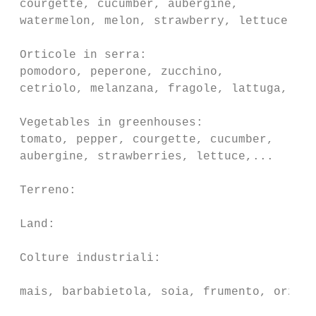
 courgette, cucumber, aubergine,

 watermelon, melon, strawberry, lettuce,...

 Orticole in serra:

 pomodoro, peperone, zucchino,             
 cetriolo, melanzana, fragole, lattuga,...

 Vegetables in greenhouses:

 tomato, pepper, courgette, cucumber,      
 aubergine, strawberries, lettuce,...

 Terreno:                                  
 Land:                                     
 Colture industriali:

                                           
 mais, barbabietola, soia, frumento, orzo
