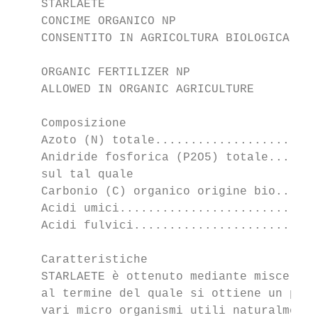
    STARLAETE

    CONCIME ORGANICO NP

    CONSENTITO IN AGRICOLTURA BIOLOGICA

    ORGANIC FERTILIZER NP

    ALLOWED IN ORGANIC AGRICULTURE

    Composizione                           
    Azoto (N) totale.......................
    Anidride fosforica (P2O5) totale.......
    sul tal quale                          
    Carbonio (C) organico origine bio......
    Acidi umici............................
    Acidi fulvici..........................
    Caratteristiche

    STARLAETE è ottenuto mediante miscelazi
    al termine del quale si ottiene un prod
    vari micro organismi utili naturalmente