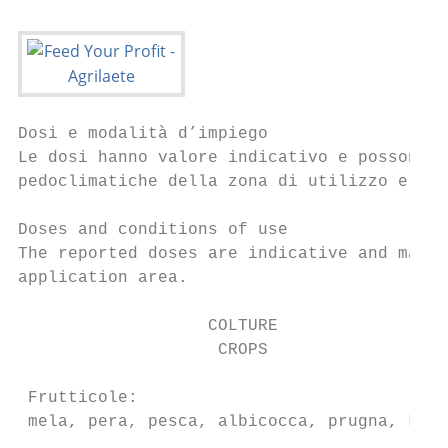
Dosi e modalità d’impiego

Le dosi hanno valore indicativo e possono v
pedoclimatiche della zona di utilizzo e del
Doses and conditions of use

The reported doses are indicative and may v
application area.

                   COLTURE                 
                    CROPS                  
 Frutticole:                               
 mela, pera, pesca, albicocca, prugna, kiwi