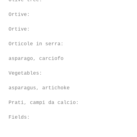
 Olive tree:                               
 Ortive:                                   
 Ortive:                                   
 Orticole in serra:

                                           
 asparago, carciofo

 Vegetables:

                                           
 asparagus, artichoke

 Prati, campi da calcio:                   
 Fields:                                   
                                           