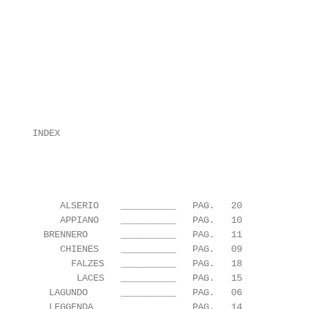
      INDEX

           ALSERIO    __________   PAG.   20

           APPIANO    __________   PAG.   10

        BRENNERO      __________   PAG.   11

           CHIENES    __________   PAG.   09

             FALZES   __________   PAG.   18

              LACES   __________   PAG.   15

         LAGUNDO      __________   PAG.   06

         LEGGENDA     __________   PAG.   14
