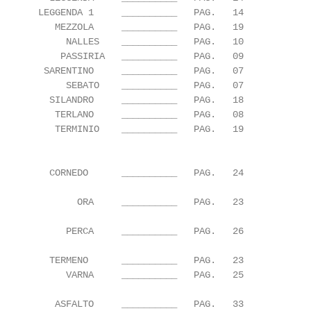
       LEGGENDA 1     __________   PAG.   14

          MEZZOLA     __________   PAG.   19

            NALLES    __________   PAG.   10

           PASSIRIA   __________   PAG.   09

        SARENTINO     __________   PAG.   07

            SEBATO    __________   PAG.   07

         SILANDRO     __________   PAG.   18

          TERLANO     __________   PAG.   08

          TERMINIO    __________   PAG.   19

         CORNEDO      __________   PAG.   24

              ORA     __________   PAG.   23

            PERCA     __________   PAG.   26

         TERMENO      __________   PAG.   23

            VARNA     __________   PAG.   25

          ASFALTO     __________   PAG.   33
