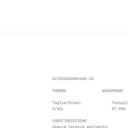
                       02702304200C000.10

                       THERMO                WINDPROOF   
                       Taglie/Sizes:             Tessuti/
                       S/4XL                     DT-096

                       CARATTERISTICHE

                       Giacca termica antivento.
