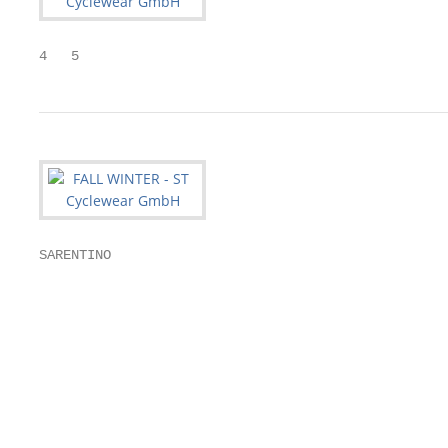
4   5
SARENTINO

                                                   
                                                   
                                                   
                                                   
                                                   
                                                   