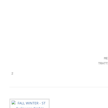
                                                   
                                                   
                                                   
                                                   
                                                   
                                                   
                                                   
                                                   
                                                   
                                                   
                                                 ME
                                              TRATT
 2                                                 