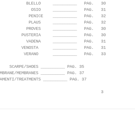
           BLELLO     __________   PAG.   30

             OSIO     __________   PAG.   31

            PENICE    __________   PAG.   32

            PLAUS     __________   PAG.   32

           PROVES     __________   PAG.   30

         PUSTERIA     __________   PAG.   30

           VADENA     __________   PAG.   31

         VENOSTA      __________   PAG.   31

          VERANO      __________   PAG.   33

    SCARPE/SHOES __________ PAG. 35

MBRANE/MEMBRANES __________ PAG. 37

AMENTI/TREATMENTS __________ PAG. 37

                                          3