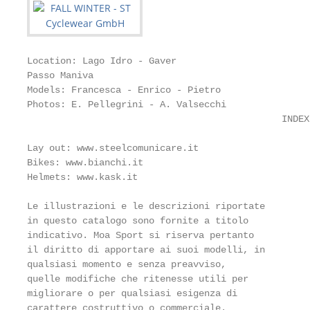
Location: Lago Idro - Gaver

Passo Maniva

Models: Francesca - Enrico - Pietro

Photos: E. Pellegrini - A. Valsecchi

                                              INDEX

                                                   
Lay out: www.steelcomunicare.it

Bikes: www.bianchi.it

Helmets: www.kask.it

Le illustrazioni e le descrizioni riportate        
in questo catalogo sono fornite a titolo           
indicativo. Moa Sport si riserva pertanto          
il diritto di apportare ai suoi modelli, in        
qualsiasi momento e senza preavviso,               
quelle modifiche che ritenesse utili per           
migliorare o per qualsiasi esigenza di             
carattere costruttivo o commerciale.               