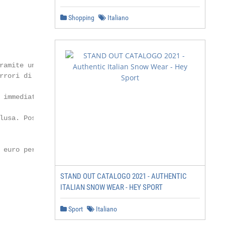
Shopping
Italiano
ramite una mail, che riporta gli articoli

rrori di digitazione.

 immediatamente.

lusa. Possono subire variazioni in qualsiasi

 euro per costi gestione ordine; tali costi

STAND OUT CATALOGO 2021 - AUTHENTIC
ITALIAN SNOW WEAR - HEY SPORT
Sport
Italiano