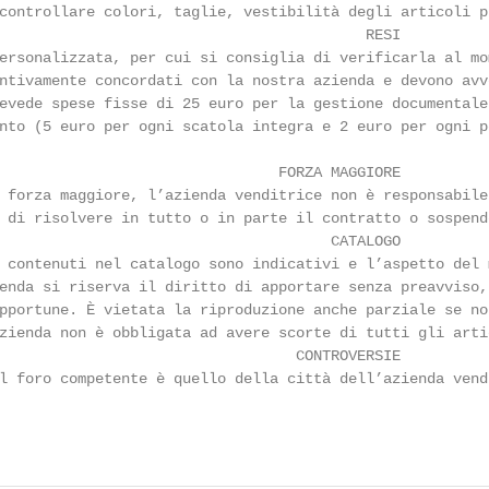
controllare colori, taglie, vestibilità degli articoli p
                                          RESI

ersonalizzata, per cui si consiglia di verificarla al mo
ntivamente concordati con la nostra azienda e devono avv
evede spese fisse di 25 euro per la gestione documentale
nto (5 euro per ogni scatola integra e 2 euro per ogni p
                                FORZA MAGGIORE

 forza maggiore, l’azienda venditrice non è responsabile
 di risolvere in tutto o in parte il contratto o sospend
                                      CATALOGO

 contenuti nel catalogo sono indicativi e l’aspetto del 
enda si riserva il diritto di apportare senza preavviso,
pportune. È vietata la riproduzione anche parziale se no
zienda non è obbligata ad avere scorte di tutti gli arti
                                  CONTROVERSIE

l foro competente è quello della città dell’azienda vendi
                                                        