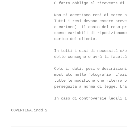
                   È fatto obbligo al ricevente di 
                                                   
                   Non si accettano resi di merce p
                   Tutti i resi devono essere preve
                   e cartone). Il costo del reso pr
                   spese variabili di riposizioname
                   carico del cliente.

                                                   
                   In tutti i casi di necessità e/o
                   delle consegne e avrà la facoltà
                                                   
                   Colori, dati, pesi e descrizioni
                   mostrato nelle fotografie. L’azi
                   tutte le modifiche che riterrà o
                   perseguita a norma di legge. L’a
                                                   
                   In caso di controversie legali i
COPERTINA.indd 2                                   