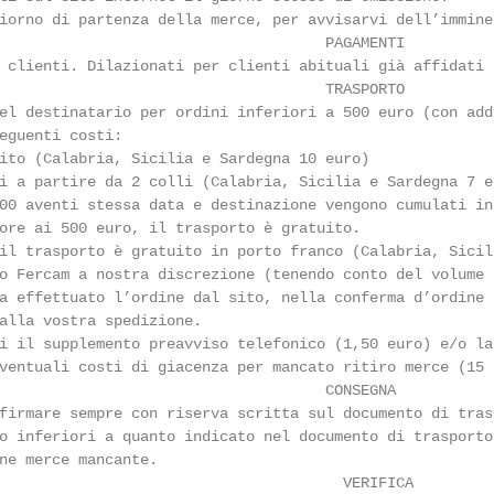
iorno di partenza della merce, per avvisarvi dell’imminen
                                     PAGAMENTI

 clienti. Dilazionati per clienti abituali già affidati e
                                     TRASPORTO

el destinatario per ordini inferiori a 500 euro (con add
eguenti costi:

ito (Calabria, Sicilia e Sardegna 10 euro)

i a partire da 2 colli (Calabria, Sicilia e Sardegna 7 eu
00 aventi stessa data e destinazione vengono cumulati in
ore ai 500 euro, il trasporto è gratuito.

il trasporto è gratuito in porto franco (Calabria, Sicil
o Fercam a nostra discrezione (tenendo conto del volume 
a effettuato l’ordine dal sito, nella conferma d’ordine 
alla vostra spedizione.

i il supplemento preavviso telefonico (1,50 euro) e/o la
ventuali costi di giacenza per mancato ritiro merce (15 
                                     CONSEGNA

firmare sempre con riserva scritta sul documento di tras
o inferiori a quanto indicato nel documento di trasporto
ne merce mancante.

                                       VERIFICA
