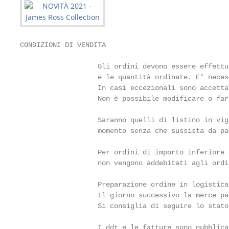
CONDIZIONI DI VENDITA

                                                   
                   Gli ordini devono essere effettu
                   e le quantità ordinate. E’ neces
                   In casi eccezionali sono accetta
                   Non è possibile modificare o far
                                                   
                   Saranno quelli di listino in vig
                   momento senza che sussista da pa
                                                   
                   Per ordini di importo inferiore 
                   non vengono addebitati agli ordi
                                                   
                   Preparazione ordine in logistica
                   Il giorno successivo la merce pa
                   Si consiglia di seguire lo stato
                                                   
                   I ddt e le fatture sono pubblica