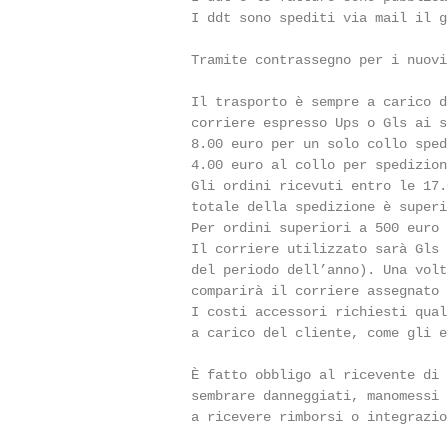
                   I ddt sono spediti via mail il g
                                                   
                   Tramite contrassegno per i nuovi
                                                   
                   Il trasporto è sempre a carico d
                   corriere espresso Ups o Gls ai s
                   8.00 euro per un solo collo sped
                   4.00 euro al collo per spedizion
                   Gli ordini ricevuti entro le 17.
                   totale della spedizione è superi
                   Per ordini superiori a 500 euro 
                   Il corriere utilizzato sarà Gls 
                   del periodo dell’anno). Una volt
                   comparirà il corriere assegnato 
                   I costi accessori richiesti qual
                   a carico del cliente, come gli e
                                                   
                   È fatto obbligo al ricevente di 
                   sembrare danneggiati, manomessi 
                   a ricevere rimborsi o integrazio
                                                   