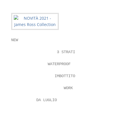
NEW

                    3 STRATI

                                                   
                WATERPROOF                         
                   IMBOTTITO

                       WORK

           DA LUGLIO

                                                   
                                                   