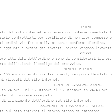
                                        ORDINI

ati dal sito internet e riceveranno conferma immediata t
sario controllarla per verificare di non aver commesso e
ti ordini via fax o mail, ma senza conferma d’ordine.

e aggiunte a ordini già inviati, perché vengono lavorati
                                        PREZZI

ore alla data dell’ordine e sono da considerarsi iva esc
rte dell’azienda l’obbligo del preavviso.

                                MINIMO D’ORDINE

a 100 euro ricevuti via fax o mail, vengono addebitati 5
ni ricevuti dal sito internet.

                           TEMPI DI EVASIONE ORDINE

 in 24 ore. Dal 15 Ottobre al 15 Dicembre in 24/48 ore.

rte col corriere assegnato.

 di avanzamento dell’ordine sul sito internet.

                    DOCUMENTI DI TRASPORTO E FATTURE

ti sul sito internet il giorno stesso di emissione.
