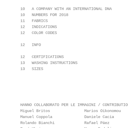
                                                   
    10   A COMPANY WITH AN INTERNATIONAL DNA       
    10   NUMBERS FOR 2018                          
    11   FABRICS                                   
    12   INDICATIONS                               
    12   COLOR CODES                               
                                                   
    12   INFO                                      
                                                   
    12   CERTIFICATIONS                            
    13   WASHING INSTRUCTIONS                      
    13   SIZES                                     
                                                   
                                                   
                                                   
                                                   
    HANNO COLLABORATO PER LE IMMAGINI / CONTRIBUTIO
    Miguel Britos               Marios Oikonomou   
    Manuel Coppola              Daniele Cacia      
    Rolando Bianchi             Rafael Páez        