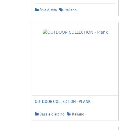
Stile di vita
Italiano
                            100    TRACKSUITS

                            123     WOMEN TRACKSUITS

OUTDOOR COLLECTION - PLANK
                            127   ACTIVE

Casa e giardino
Italiano
                            128     TECHNICAL UNDERWEAR
