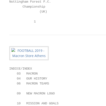
Nottingham Forest F.C.

       Championship

                (UK)

             1
INDICE/INDEX

    03   MACRON                                    
    04   OUR HISTORY                               
    06   MACRON TEAMS                              
                                                   
    09   NEW MACRON LOGO                           
                                                   
    10   MISSION AND GOALS                         