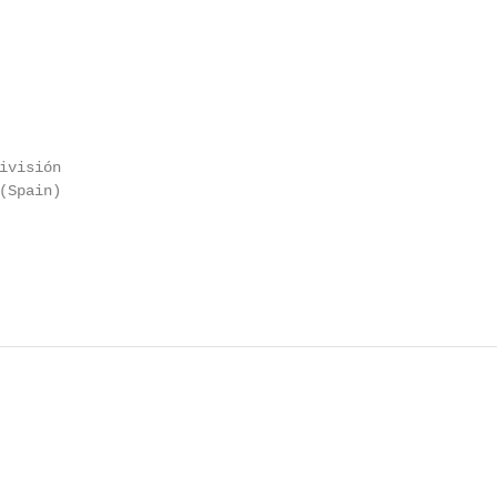
visión

Spain)
