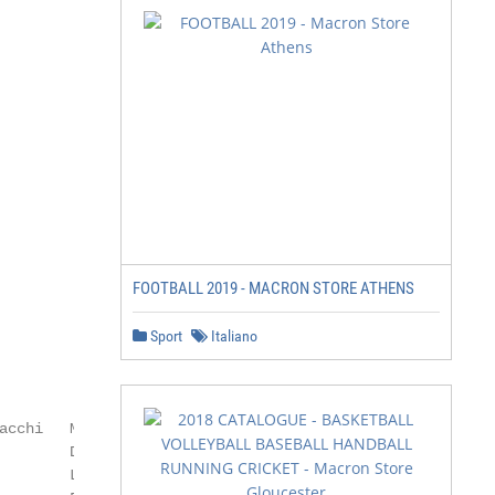
                            136     ACTIVE TRAINING

                            148   FREE TIME

                            165     WOMEN FREE TIME

                            168   JACKETS

                            187     WOMEN JACKETS

                            188   ACCESSORIES

                            189     SHINGUARDS

                            192     SOCKS & SHOES

FOOTBALL 2019 - MACRON STORE ATHENS
                            197     BAGS

                            213     OTHER

                            222     FIELD EQUIPMENT

Sport
Italiano
                            230     BALLS

acchi   Mihela Pignatti             Emiliano Pattarello  
        Davide Clivio               Luca Callegari       
        Lorenzo Menegatti           Nicola Ghini         