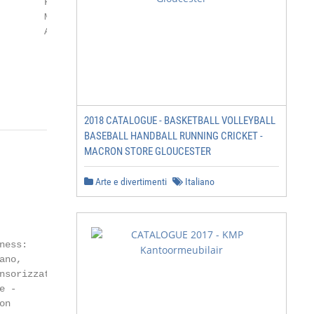
        Fallou Sarr                 Alessia Minelli      
        Mattia Cozzari              Roberto Saputo       
        Alessio Gulinatti           Michael Kingsley     
2018 CATALOGUE - BASKETBALL VOLLEYBALL
BASEBALL HANDBALL RUNNING CRICKET -
MACRON STORE GLOUCESTER
Arte e divertimenti
Italiano
ess:

no,

sorizzati;

 -

n
