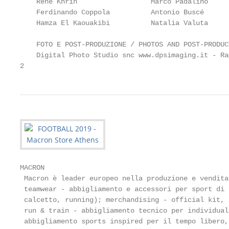
    René Khrin                  Marco Padalino     
    Ferdinando Coppola          Antonio Buscé      
    Hamza El Kaouakibi          Natalia Valuta     
    FOTO E POST-PRODUZIONE / PHOTOS AND POST-PRODUCT
    Digital Photo Studio snc www.dpsimaging.it - Ra
2
MACRON

 Macron è leader europeo nella produzione e vendita
 teamwear - abbigliamento e accessori per sport di 
 calcetto, running); merchandising - official kit, 
 run & train - abbigliamento tecnico per individual
 abbigliamento sports inspired per il tempo libero,