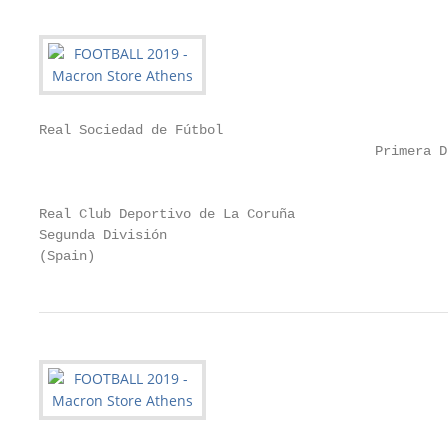
Real Sociedad de Fútbol

                                          Primera Di
                                                   (
Real Club Deportivo de La Coruña

Segunda División

(Spain)