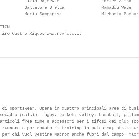
          Filip Rajcevic                 Enrico Zampa   
          Salvatore D’elia               Mamadou Wade   
          Mario Sampirisi                Michaela Bodnar
ION

miro Castro Xiques www.rcxfoto.it

 di sportswear. Opera in quattro principali aree di busin
squadra (calcio, rugby, basket, volley, baseball, pallama
articoli free time e accessori per i tifosi dei club spon
 runners e per sedute di training in palestra; athleisure
 per chi vuol vestire Macron anche fuori dal campo. Macro