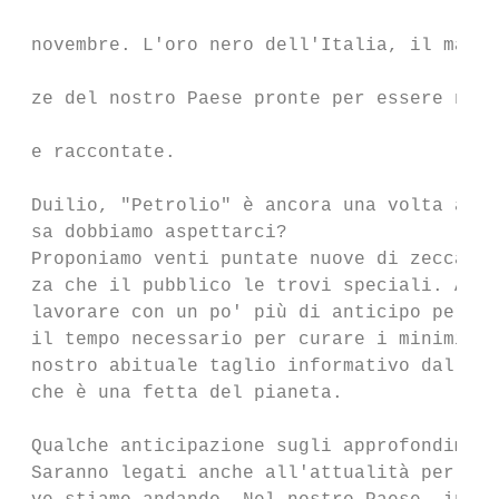
                                           
 novembre. L'oro nero dell'Italia, il made 
                                           
 ze del nostro Paese pronte per essere nuov
                                           
 e raccontate.

                                           
 Duilio, "Petrolio" è ancora una volta ai n
 sa dobbiamo aspettarci?                   
 Proponiamo venti puntate nuove di zecca co
 za che il pubblico le trovi speciali. Abbi
 lavorare con un po' più di anticipo perché
 il tempo necessario per curare i minimi pa
 nostro abituale taglio informativo dal mon
 che è una fetta del pianeta.

                                           
 Qualche anticipazione sugli approfondiment
 Saranno legati anche all'attualità per cap