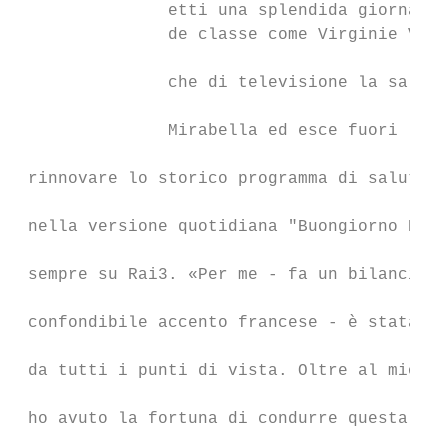
               etti una splendida giornalis
               de classe come Virginie Vass
                                           
               che di televisione la sa lun
                                           
               Mirabella ed esce fuori l'al
                                           
 rinnovare lo storico programma di salute "
                                           
 nella versione quotidiana "Buongiorno Elis
                                           
 sempre su Rai3. «Per me - fa un bilancio l
                                           
 confondibile accento francese - è stata un
                                           
 da tutti i punti di vista. Oltre al mio co
                                           
 ho avuto la fortuna di condurre questa tra
                                           