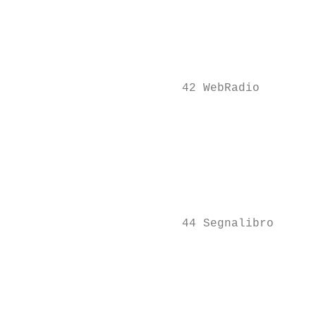
                                           
                                           
                                           
                                           
                        42 WebRadio        
                                           
                                           
                                           
                                           
                                           
                        44 Segnalibro      
                                           
                                           
                                           
                                           