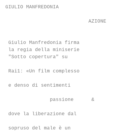
GIULIO MANFREDONIA                                                                                                                                            sotto

                            AZIONE
                                                                                                                                    U                              copertura
                                                                                                                                            na produzione
 Giulio Manfredonia firma                                                                                                                   Lux Vide in col-
 la regia della miniserie                                                                                                                   laborazione con
 "Sotto copertura" su                                                                                                               Rai Fiction, prodotta da Matilde e Luca Bernabei, in

 Rai1: «Un film complesso                                                                                                           onda lunedì 2 e martedì 3 novembre in prima serata
                                                                                                                                    su Rai1. Regia di Giulio Manfredonia. Nel cast Claudio
 e denso di sentimenti

               passione      &
                                                                                                                                    Gioè (Michele Romano), Guido Caprino (Antonio Iovi-
 dove la liberazione dal
                                                                                                                                    ne), Filippo Scicchitano (Emilio), Dalila Pasquariello
 sopruso del male è un                                                                                                              (Anna Corradi), Simone Montedoro (Arturo De Luca),
 viaggio individuale, ma                                                                                                            Raffaella Rea (Rosanna Croce), Antonio Gerardi (Salvo
 anche collettivo»                                                                                                                  Izzo), Antonio Folletto (Carlo Caputo), Iaia Forte (pro-
                                                                                                                                    curatrice), Antonio Milo (Angelo Corradi), Giovanna Rei
                                             