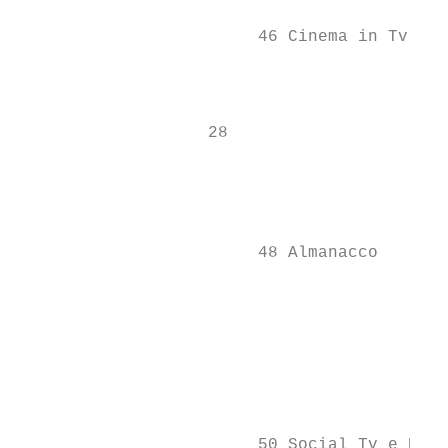
                                           
                        46 Cinema in Tv

                                           
                                           
                   28                      
                                           
                                           
                        48 Almanacco       
                                           
                                           
                                           
                                           
                                           
                        50 Social Tv e Radi