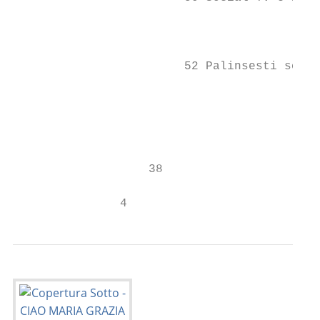
                                           
                                           
                        52 Palinsesti setti
                                           
                                           
                                           
                                           
                   38

               4                           