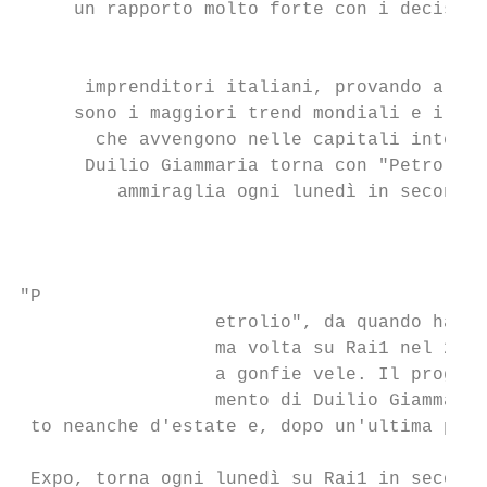
     un rapporto molto forte con i decision
                                           
      imprenditori italiani, provando a spi
     sono i maggiori trend mondiali e i gra
       che avvengono nelle capitali interna
      Duilio Giammaria torna con "Petrolio"
         ammiraglia ogni lunedì in seconda 
                                           
"P

                  etrolio", da quando ha es
                  ma volta su Rai1 nel 2013
                  a gonfie vele. Il program
                  mento di Duilio Giammaria
 to neanche d'estate e, dopo un'ultima punt
                                           
 Expo, torna ogni lunedì su Rai1 in seconda