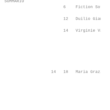
SOMMARIO

                        6    Fiction Sotto 
                        12   Duilio Giammar
                        14   Virginie Vassa
                                           
                                           
                                           
                   14   18   Maria Grazia C
                                           
                                           
                                           
                                           
                                           