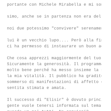
 portante con Michele Mirabella e mi sono t
                                           
 simo, anche se in partenza non era del tut
                                           
 noi due potessimo "convivere" serenamente 
                                           
 lui è un vecchio lupo.... Però alla fine i
 ci ha permesso di instaurare un buon accor
                                           
 Che cosa apprezzi maggiormente del tuo par
 Sicuramente la generosità. Il programma ha
 molto bene perché ha messo insieme la sua 
 la mia vitalità. Il pubblico ha gradito e 
 sommerso di manifestazioni di affetto e si
 sentita stimata e amata.                  
                                           
 Il successo di "Elisir" è dovuto principal
 gente vuole tenersi informata sul tema del