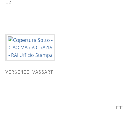
12                                         
VIRGINIE VASSART

                                           
                                           
                                     ETICHE
                                           
                                           
                                           