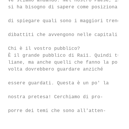
 ve stiamo andando. Nel nostro Paese, in qu
 si ha bisogno di sapere come posizionarsi.
                                           
 di spiegare quali sono i maggiori trend mo
                                           
 dibattiti che avvengono nelle capitali int
                                           
 Chi è il vostro pubblico?                 
 È il grande pubblico di Rai1. Quindi tutte
 liane, ma anche quelli che fanno la politi
 volta dovrebbero guardare anziché         
                                           
 essere guardati. Questa è un po' la       
                                           
 nostra pretesa! Cerchiamo di pro-         
                                           
 porre dei temi che sono all'atten-        
                                           