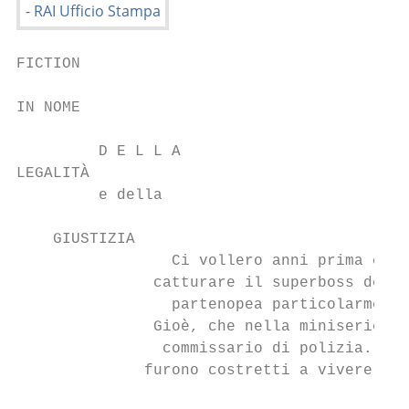
FICTION

IN NOME

         D E L L A

LEGALITÀ

         e della

    GIUSTIZIA

                 Ci vollero anni prima che 
               catturare il superboss della
                 partenopea particolarmente
               Gioè, che nella miniserie "S
                commissario di polizia. «Gl
              furono costretti a vivere seg
                                          g