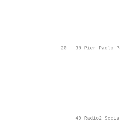
                                           
                                           
                                           
                                           
                                           
                   20   38 Pier Paolo Pasol
                                           
                                           
                                           
                                           
                                           
                                           
                        40 Radio2 Social Cl