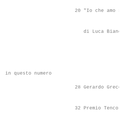
                        20 "Io che amo solo
                                           
                           di Luca Bianchin
                                           
                                           
                                           
                                           
in questo numero

                        28 Gerardo Greco   
                                           
                        32 Premio Tenco

                                           
                                           
                                           