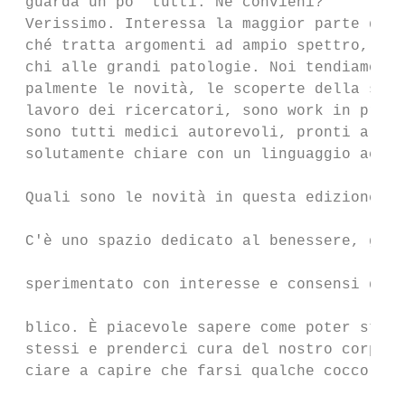
 guarda un po' tutti. Ne convieni?         
 Verissimo. Interessa la maggior parte dell
 ché tratta argomenti ad ampio spettro, dai
 chi alle grandi patologie. Noi tendiamo a 
 palmente le novità, le scoperte della scie
 lavoro dei ricercatori, sono work in progr
 sono tutti medici autorevoli, pronti a dar
 solutamente chiare con un linguaggio acces
                                           
 Quali sono le novità in questa edizione?

                                           
 C'è uno spazio dedicato al benessere, già 
                                           
 sperimentato con interesse e consensi da p
                                           
 blico. È piacevole sapere come poter stare
 stessi e prenderci cura del nostro corpo. 
 ciare a capire che farsi qualche coccola g