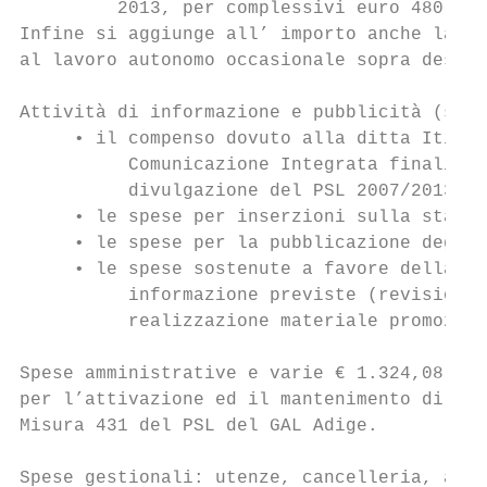
         2013, per complessivi euro 480,00.

Infine si aggiunge all’ importo anche la qu
al lavoro autonomo occasionale sopra descri
Attività di informazione e pubblicità (sito
     • il compenso dovuto alla ditta Itiner
          Comunicazione Integrata finalizza
          divulgazione del PSL 2007/2013, p
     • le spese per inserzioni sulla stampa
     • le spese per la pubblicazione degli 
     • le spese sostenute a favore della di
          informazione previste (revisione 
          realizzazione materiale promozion
Spese amministrative e varie € 1.324,08. Ta
per l’attivazione ed il mantenimento di una
Misura 431 del PSL del GAL Adige.

Spese gestionali: utenze, cancelleria, acqu