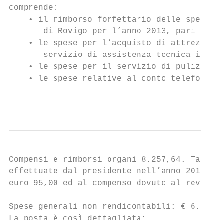
comprende:

    • il rimborso forfettario delle spese r
       di Rovigo per l’anno 2013, pari ad e
    • le spese per l’acquisto di attrezzatu
       servizio di assistenza tecnica infor
    • le spese per il servizio di pulizia l
    • le spese relative al conto telefonico
                                           
Compensi e rimborsi organi 8.257,64. Tale p
effettuate dal presidente nell’anno 2013 pa
euro 95,00 ed al compenso dovuto al revisor
Spese generali non rendicontabili: € 6.373,
La posta è così dettagliata:
