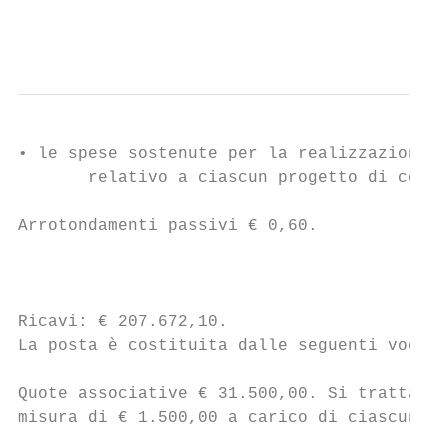
                                           
• le spese sostenute per la realizzazione d
       relativo a ciascun progetto di coope
Arrotondamenti passivi € 0,60.

                                           
Ricavi: € 207.672,10.

La posta è costituita dalle seguenti voci:

Quote associative € 31.500,00. Si tratta de
misura di € 1.500,00 a carico di ciascun as