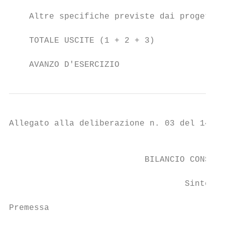
    Altre specifiche previste dai progetti:
    TOTALE USCITE (1 + 2 + 3)              
    AVANZO D'ESERCIZIO                     
Allegato alla deliberazione n. 03 del 14/04
                                           
                           BILANCIO CONSUNT
                                   Sintesi 
Premessa
