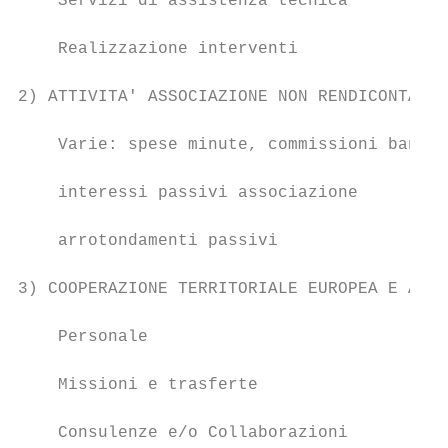
    Servizi di assistenza tecnica          
    Realizzazione interventi               
2) ATTIVITA' ASSOCIAZIONE NON RENDICONTABIL
    Varie: spese minute, commissioni bancar
    interessi passivi associazione         
    arrotondamenti passivi                 
3) COOPERAZIONE TERRITORIALE EUROPEA E ALTR
    Personale                              
    Missioni e trasferte                   
    Consulenze e/o Collaborazioni          