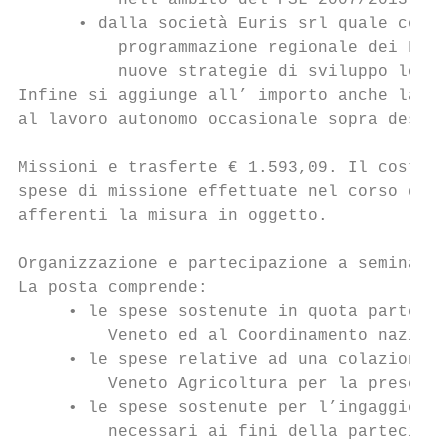
          nell’ambito del PSL 2007/2013 del
      • dalla società Euris srl quale consu
          programmazione regionale dei Fond
          nuove strategie di sviluppo local
Infine si aggiunge all’ importo anche la qu
al lavoro autonomo occasionale sopra descri
Missioni e trasferte € 1.593,09. Il costo s
spese di missione effettuate nel corso del 
afferenti la misura in oggetto.

Organizzazione e partecipazione a seminari,
La posta comprende:

     • le spese sostenute in quota parte pe
         Veneto ed al Coordinamento naziona
     • le spese relative ad una colazione d
         Veneto Agricoltura per la presenta
     • le spese sostenute per l’ingaggio di
         necessari ai fini della partecipaz