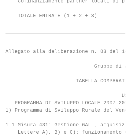
    Cofinanziamento partner locali di proge
    TOTALE ENTRATE (1 + 2 + 3)             
Allegato alla deliberazione n. 03 del 14/04
                             Gruppo di Azio
                       TABELLA COMPARATIVA 
                                      USCIT
   PROGRAMMA DI SVILUPPO LOCALE 2007-2013 -
1) Programma di Sviluppo Rurale del Veneto 
1.1 Misura 431: Gestione GAL , acquisizione
    Lettere A), B) e C): funzionamento GAL 