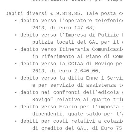
Debiti diversi € 9.818,85. Tale posta compr
   • debito verso l’operatore telefonico Wi
         2013, di euro 147,68;

   • debito verso l’Impresa di Pulizie Fran
         pulizia locali del GAL per il quar
   • debito verso Itineraria Comunicazione 
         in riferimento al Piano di Comunic
   • debito verso la CCIAA di Rovigo per l’
         2013, di euro 2.640,00;

   • debito verso la ditta Enne 1 Servizi I
         e per servizio di assistenza tecni
   • debito nei confronti dell’edicola gior
         Rovigo” relativo al quarto trimest
   • debito verso Erario per l’imposta sost
         dipendenti, quale saldo per l’anno
   • debiti per costi relativi a colazioni 
         di credito del GAL, di Euro 75,03.
