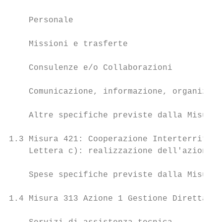
    Personale                              
    Missioni e trasferte                   
    Consulenze e/o Collaborazioni          
    Comunicazione, informazione, organizzaz
    Altre specifiche previste dalla Misura 
1.3 Misura 421: Cooperazione Interterritori
    Lettera c): realizzazione dell'azione c
    Spese specifiche previste dalla Misura 
1.4 Misura 313 Azione 1 Gestione Diretta GA