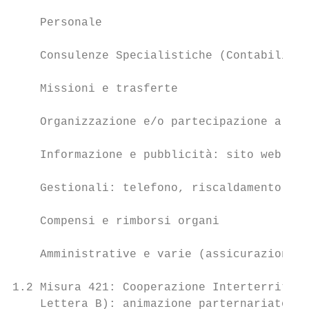
    Personale                              
    Consulenze Specialistiche (Contabili, L
    Missioni e trasferte                   
    Organizzazione e/o partecipazione a sem
    Informazione e pubblicità: sito web, ca
    Gestionali: telefono, riscaldamento, lu
    Compensi e rimborsi organi             
    Amministrative e varie (assicurazioni, 
1.2 Misura 421: Cooperazione Interterritori
    Lettera B): animazione parternariato e 