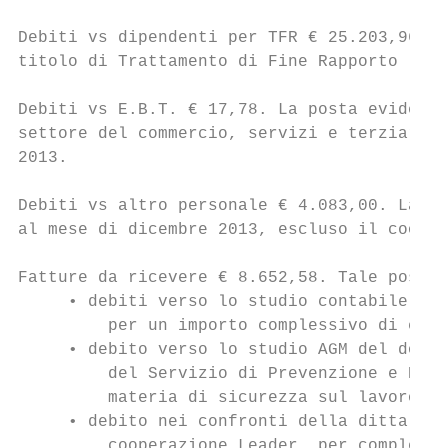
Debiti vs dipendenti per TFR € 25.203,96. L
titolo di Trattamento di Fine Rapporto lavo
Debiti vs E.B.T. € 17,78. La posta evidenzi
settore del commercio, servizi e terziario,
2013.

Debiti vs altro personale € 4.083,00. La po
al mese di dicembre 2013, escluso il coordi
Fatture da ricevere € 8.652,58. Tale posta 
     • debiti verso lo studio contabile dot
         per un importo complessivo di euro
     • debito verso lo studio AGM del dotto
         del Servizio di Prevenzione e Prot
         materia di sicurezza sul lavoro, d
     • debito nei confronti della ditta Ins
         cooperazione Leader, per complessi