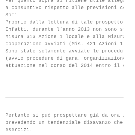
Per quanto sopra si ritiene utile allegare 
a consuntivo rispetto alle previsioni conte
Soci.

Proprio dalla lettura di tale prospetto eme
Infatti, durante l’anno 2013 non sono state
Misura 313 Azione 1 locale e alla Misura 31
cooperazione avviati (Mis. 421 Azioni 1 e 2
Sono state solamente avviate le procedure d
(avvio procedure di gara, organizzazione e 
attuazione nel corso del 2014 entro il cui 
                                           
Pertanto si può prospettare già da ora il r
prevedendo un tendenziale disavanzo che pot
esercizi.
