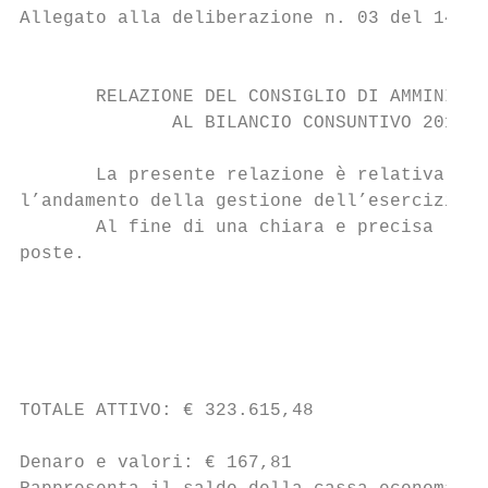
Allegato alla deliberazione n. 03 del 14/04
                                           
       RELAZIONE DEL CONSIGLIO DI AMMINISTR
              AL BILANCIO CONSUNTIVO 2013

       La presente relazione è relativa al 
l’andamento della gestione dell’esercizio i
       Al fine di una chiara e precisa lett
poste.

                                           
                                           
TOTALE ATTIVO: € 323.615,48

Denaro e valori: € 167,81
