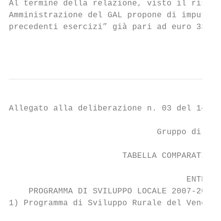
Al termine della relazione, visto il risult
Amministrazione del GAL propone di imputare
precedenti esercizi” già pari ad euro 334,4
                                           
Allegato alla deliberazione n. 03 del 14/04
                              Gruppo di Azi
                       TABELLA COMPARATIVA 
                                    ENTRATE
    PROGRAMMA DI SVILUPPO LOCALE 2007-2013 
1) Programma di Sviluppo Rurale del Veneto 