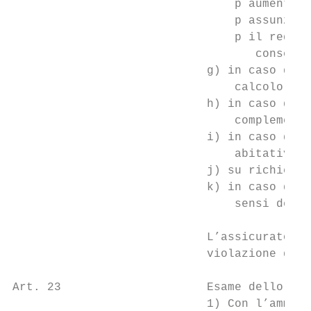
                                p aumento, 
                                p assunzion
                                p il reddit
                                   consegui
                            g) in caso di d
                                calcolo del
                            h) in caso di p
                                complementa
                            i) in caso di r
                                abitativa: 
                            j) su richiesta
                            k) in caso di a
                                sensi della
                            L’assicurato e/
                            violazione degl
Art. 23                     Esame dello sta
                            1) Con l’ammiss