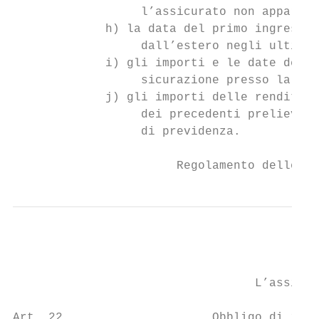
                  l’assicurato non apparten
             h) la data del primo ingresso 
                  dall’estero negli ultimi 
             i) gli importi e le date dei r
                  sicurazione presso la Cas
             j) gli importi delle rendite d
                  dei precedenti prelievi d
                  di previdenza.

                       Regolamento delle p
                                  L’assicur
Art. 22                     Obbligo di info