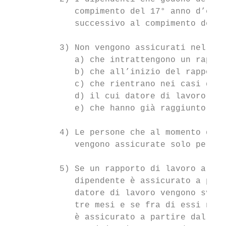
             compimento del 17° anno d’età 
             successivo al compimento del 2
          3) Non vengono assicurati nella C
             a) che intrattengono un rappor
             b) che all’inizio del rapporto
             c) che rientrano nei casi di c
             d) il cui datore di lavoro non
             e) che hanno già raggiunto o s
          4) Le persone che al momento dell
             vengono assicurate solo per la
          5) Se un rapporto di lavoro a tem
             dipendente è assicurato a part
             datore di lavoro vengono svolt
             tre mesi e se fra di essi non 
             è assicurato a partire dall’in