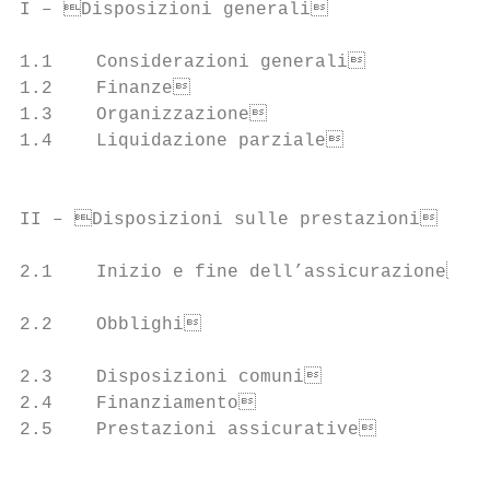
I – Disposizioni generali               
1.1    Considerazioni generali            
1.2    Finanze                           
1.3    Organizzazione                     
1.4    Liquidazione parziale              
                                           
II – Disposizioni sulle prestazioni     
2.1    Inizio e fine dell’assicurazione   
                                           
2.2    Obblighi                           
                                           
2.3    Disposizioni comuni                
2.4    Finanziamento                      
2.5    Prestazioni assicurative           
                                           