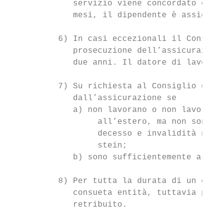
             servizio viene concordato che 
             mesi, il dipendente è assicura
          6) In casi eccezionali il Consigl
             prosecuzione dell’assicurazion
             due anni. Il datore di lavoro 
          7) Su richiesta al Consiglio dire
             dall’assicurazione se

             a) non lavorano o non lavorano
                  all’estero, ma non sono s
                  decesso e invalidità né i
                  stein;

             b) sono sufficientemente assic
          8) Per tutta la durata di un cong
             consueta entità, tuttavia per 
             retribuito.
