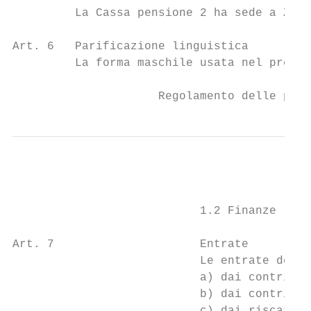
         La Cassa pensione 2 ha sede a Zuri
Art. 6   Parificazione linguistica

         La forma maschile usata nel presen
                     Regolamento delle pres
                           1.2 Finanze

Art. 7                     Entrate

                           Le entrate della
                           a) dai contribut
                           b) dai contribut