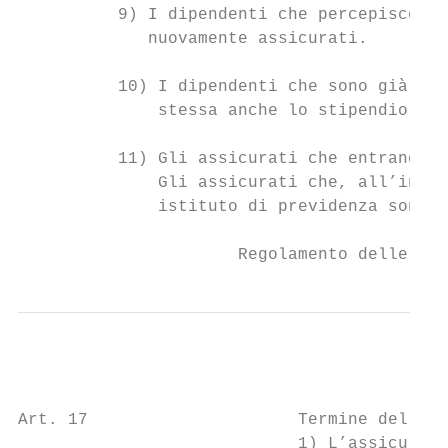
          9) I dipendenti che percepiscono 
             nuovamente assicurati.

          10) I dipendenti che sono già ass
              stessa anche lo stipendio che
          11) Gli assicurati che entrano di
              Gli assicurati che, all’inter
              istituto di previdenza sono c
                      Regolamento delle pre
Art. 17                     Termine dell’as
                            1) L’assicurazi