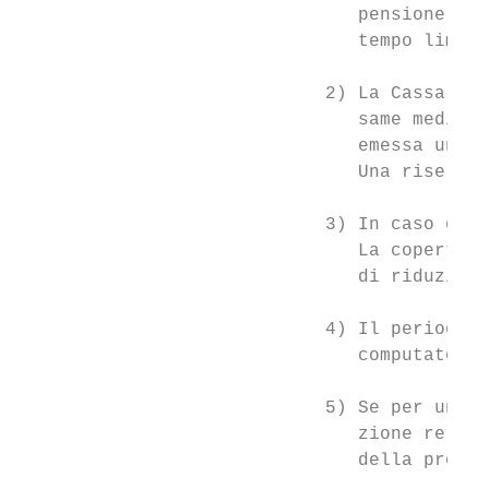
                               pensione 2 p
                               tempo limita
                            2) La Cassa pen
                               same medico 
                               emessa un’ev
                               Una riserva 
                            3) In caso di r
                               La copertura
                               di riduzioni
                            4) Il periodo d
                               computato al
                            5) Se per una n
                               zione relati
                               della protez