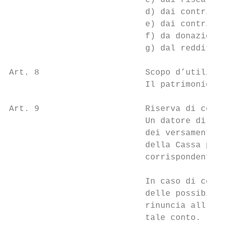
                           c) dai riscatti 
                           d) dai contribut
                           e) dai contribut
                           f) da donazioni 
                           g) dal reddito p
Art. 8                     Scopo d’utilizzo
                           Il patrimonio de
Art. 9                     Riserva di contr
                           Un datore di lav
                           dei versamenti i
                           della Cassa pens
                           corrispondente d
                           In caso di coper
                           delle possibilit
                           rinuncia all’uti
                           tale conto.
