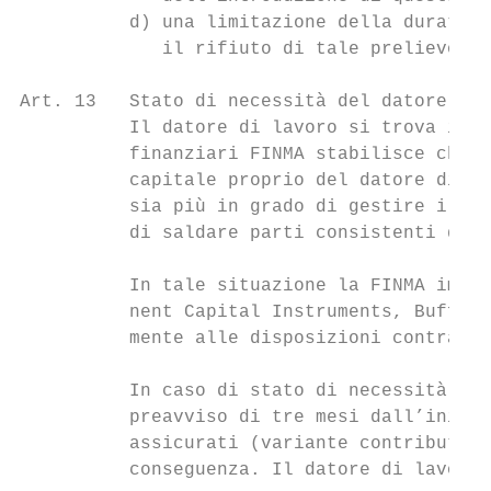
          d) una limitazione della durata e
             il rifiuto di tale prelievo.

Art. 13   Stato di necessità del datore di 
          Il datore di lavoro si trova in u
          finanziari FINMA stabilisce che i
          capitale proprio del datore di la
          sia più in grado di gestire i pro
          di saldare parti consistenti dei 
          In tale situazione la FINMA impon
          nent Capital Instruments, Buffer 
          mente alle disposizioni contrattu
          In caso di stato di necessità, il
          preavviso di tre mesi dall’inizio
          assicurati (variante contributiva
          conseguenza. Il datore di lavoro 