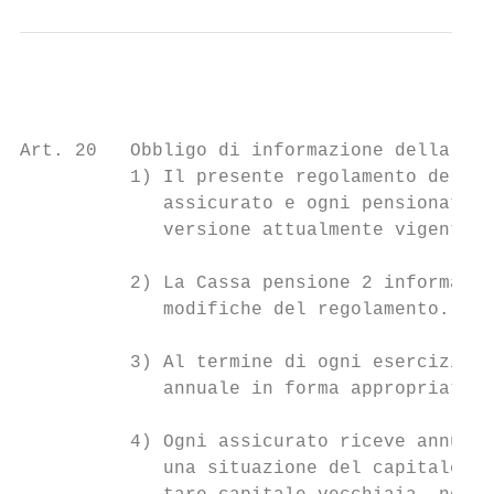
Art. 20   Obbligo di informazione della Cas
          1) Il presente regolamento delle 
             assicurato e ogni pensionato r
             versione attualmente vigente.

          2) La Cassa pensione 2 informa gl
             modifiche del regolamento.

          3) Al termine di ogni esercizio c
             annuale in forma appropriata.

          4) Ogni assicurato riceve annualm
             una situazione del capitale ve