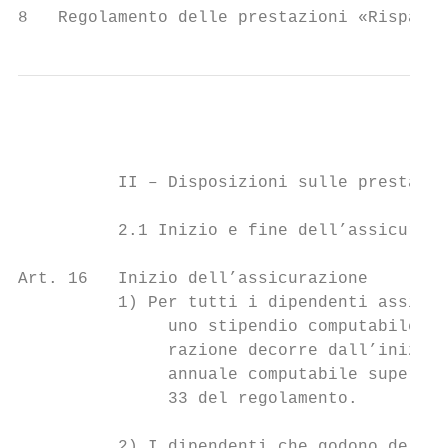
8   Regolamento delle prestazioni «Risparmi
          II – Disposizioni sulle prestazio
          2.1 Inizio e fine dell’assicurazi
Art. 16   Inizio dell’assicurazione

          1) Per tutti i dipendenti assicur
               uno stipendio computabile pa
               razione decorre dall’inizio 
               annuale computabile supera t
               33 del regolamento.

          2) I dipendenti che godono della 