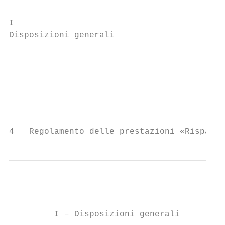
I

Disposizioni generali                      
                                           
                                           
                                           
4   Regolamento delle prestazioni «Risparmi
         I – Disposizioni generali
