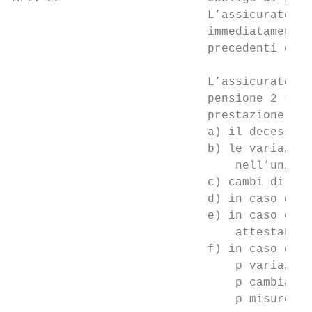
                            L’assicurato ch
                            immediatamente 
                            precedenti dato
                            L’assicurato o 
                            pensione 2 tutt
                            prestazione, in
                            a) il decesso d
                            b) le variazion
                                nell’unione
                            c) cambi di ind
                            d) in caso di c
                            e) in caso di p
                                attestano t
                            f) in caso di d
                                p variazion
                                p cambiamen
                                p misure di