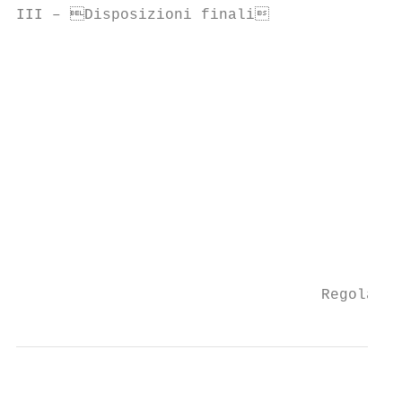
III – Disposizioni finali               
                                           
                                           
                                           
                                           
                                           
                                           
                                           
                                           
                                           
                                           
                                  Regolamen