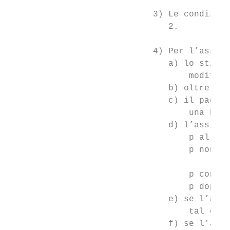
                            3) Le condizion
                               2.

                            4) Per l’assicu
                               a) lo stipen
                                   modifica
                               b) oltre ai 
                               c) il pagame
                                   una banc
                               d) l’assicur
                                   p alla f
                                   p non ap
                                       lavo
                                   p con l’
                                   p dopo n
                               e) se l’assi
                                   tal caso
                               f) se l’assi