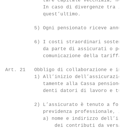
             tare capitale vecchiaia, nonch
             In caso di divergenze tra il c
             quest’ultimo.

          5) Ogni pensionato riceve annualm
          6) I costi straordinari sostenuti
             da parte di assicurati o pensi
             comunicazione della tariffa or
Art. 21   Obbligo di collaborazione e infor
          1) All’inizio dell’assicurazione 
             tamente alla Cassa pensione 1 
             denti datori di lavoro e tutti
          2) L’assicurato è tenuto a fornir
             previdenza professionale, in p
             a) nome e indirizzo dell’istit
                 dei contributi da versare 