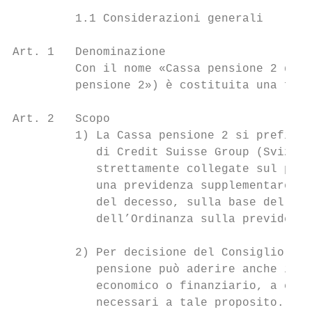
         1.1 Considerazioni generali

Art. 1   Denominazione

         Con il nome «Cassa pensione 2 di C
         pensione 2») è costituita una fond
Art. 2   Scopo

         1) La Cassa pensione 2 si prefigge
            di Credit Suisse Group (Svizzer
            strettamente collegate sul pian
            una previdenza supplementare co
            del decesso, sulla base della s
            dell’Ordinanza sulla previdenza
         2) Per decisione del Consiglio di 
            pensione può aderire anche il p
            economico o finanziario, a cond
            necessari a tale proposito.
