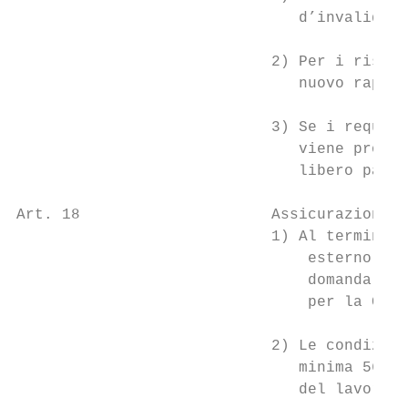
                               d’invalidità
                            2) Per i rischi
                               nuovo rappor
                            3) Se i requisi
                               viene proseg
                               libero passa
Art. 18                     Assicurazione e
                            1) Al termine d
                                esterno all
                                domanda di 
                                per la Cass
                            2) Le condizion
                               minima 56 an
                               del lavoro.
