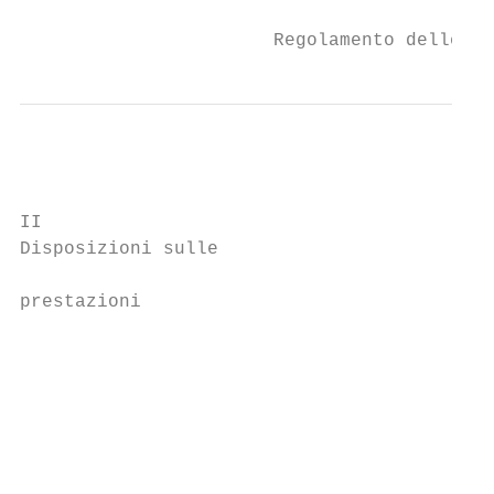
                       Regolamento delle pr
II

Disposizioni sulle                         
prestazioni                                
                                           
                                           
                                           