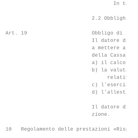
                                   In tal c
                            2.2 Obblighi

Art. 19                     Obbligo di info
                            Il datore di la
                            a mettere a dis
                            della Cassa pen
                            a) il calcolo e
                            b) la valutazio
                                 relativo c
                            c) l’esercizio 
                            d) l’allestimen
                            Il datore di la
                            zione.

10   Regolamento delle prestazioni «Risparm