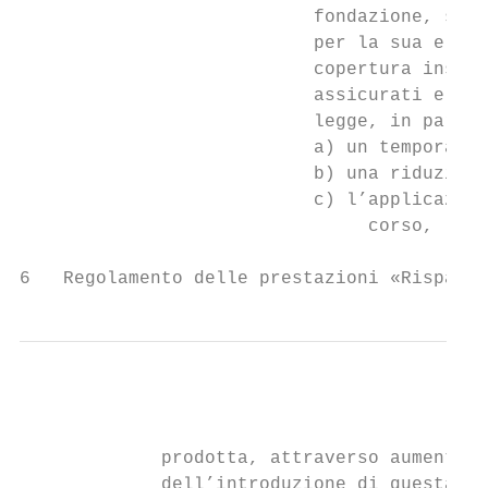
                           fondazione, sent
                           per la sua elimi
                           copertura insuff
                           assicurati e dei
                           legge, in partic
                           a) un temporaneo
                           b) una riduzione
                           c) l’applicazion
                                corso, ladd
6   Regolamento delle prestazioni «Risparmi
             prodotta, attraverso aumenti n
             dell’introduzione di questa mi