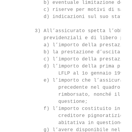
             b) eventuale limitazione della
             c) riserve per motivi di salut
             d) indicazioni sul suo stato d
          3) All’assicurato spetta l’obblig
             previdenziali e di libero pass
             a) l’importo della prestazione
             b) la prestazione d’uscita già
             c) l’importo della prestazione
             d) l’importo della prima prest
                  LFLP al 1o gennaio 1995;

             e) l’importo che l’assicurato 
                  precedente nel quadro del
                  rimborsato, nonché il mom
                  questione;

             f) l’importo costituito in peg
                  creditore pignoratizio no
                  abitativa in questione;

             g) l’avere disponibile nel pil