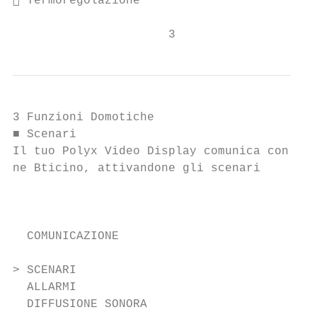
 Termoregolazione

                      3
3 Funzioni Domotiche

■ Scenari

Il tuo Polyx Video Display comunica con l'i
ne Bticino, attivandone gli scenari        
                                           
                                           
  COMUNICAZIONE                            
                                           
> SCENARI                                  
  ALLARMI                                  
  DIFFUSIONE SONORA                        