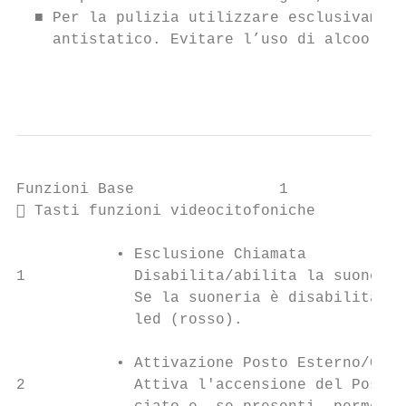
  ■ Per la pulizia utilizzare esclusivament
    antistatico. Evitare l’uso di alcool o 
                                           
Funzioni Base                1

 Tasti funzioni videocitofoniche          
           • Esclusione Chiamata           
1            Disabilita/abilita la suoneria
             Se la suoneria è disabilitata 
             led (rosso).

           • Attivazione Posto Esterno/Cicl
2            Attiva l'accensione del Posto 