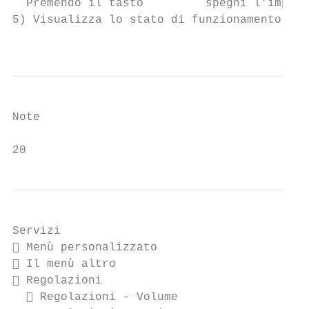
  Premendo il tasto         spegni l'impian
5) Visualizza lo stato di funzionamento att
                                           
Note

20
Servizi

 Menù personalizzato

 Il menù altro

 Regolazioni

   Regolazioni - Volume
