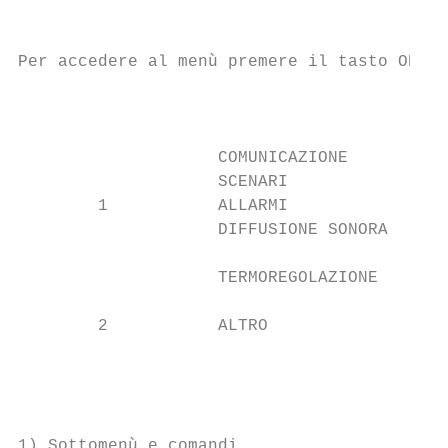
                                           
                                           
Per accedere al menù premere il tasto OK

                                           
                                           
                    COMUNICAZIONE

                    SCENARI

        1           ALLARMI

                    DIFFUSIONE SONORA      
                                           
                    TERMOREGOLAZIONE

                                           
        2           ALTRO                  
                                           
                                           
                                           
                                           
1) Sottomenù e comandi                     