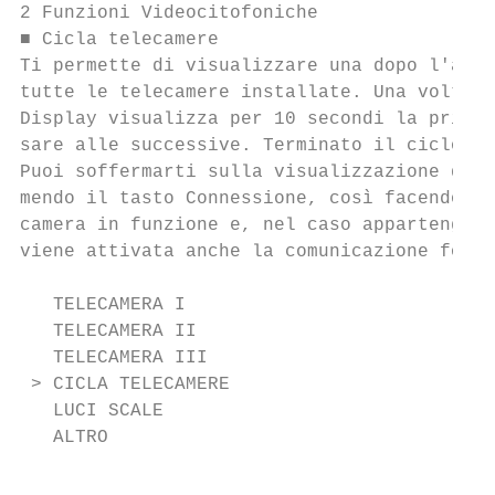
2 Funzioni Videocitofoniche

■ Cicla telecamere

Ti permette di visualizzare una dopo l'altr
tutte le telecamere installate. Una volta a
Display visualizza per 10 secondi la prima 
sare alle successive. Terminato il ciclo, l
Puoi soffermarti sulla visualizzazione di u
mendo il tasto Connessione, così facendo, r
camera in funzione e, nel caso appartenga a
viene attivata anche la comunicazione fonic
   TELECAMERA I                            
   TELECAMERA II                           
   TELECAMERA III

 > CICLA TELECAMERE

   LUCI SCALE

   ALTRO                                   
                                           
                                           