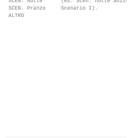
 SCEN. Notte      (es. Scen. notte anzichè

 SCEN. Pranzo     Scenario I).

 ALTRO

                                           
                                           
                                           
                                           
                                           
                                           
                                           