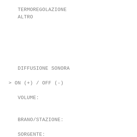
                                           
    TERMOREGOLAZIONE                       
    ALTRO                                  
                                           
                                           
                                           
                                           
                                           
    DIFFUSIONE SONORA                      
                                           
 > ON (+) / OFF (-)                        
                                           
    VOLUME:                                
                                           
                                           
    BRANO/STAZIONE:                        
                                           
    SORGENTE:                              