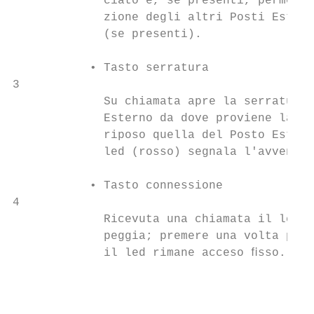
             ciato e, se presenti, permette
             zione degli altri Posti Estern
             (se presenti).                
           • Tasto serratura

3                                          
             Su chiamata apre la serratura 
             Esterno da dove proviene la ch
             riposo quella del Posto Estern
             led (rosso) segnala l'avvenuta
           • Tasto connessione             
4

             Ricevuta una chiamata il led (
             peggia; premere una volta per 
             il led rimane acceso ﬁsso.    
                                           
                                           