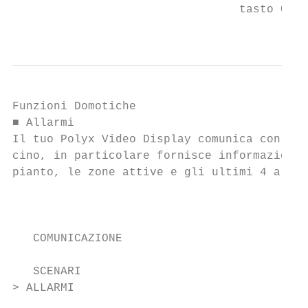
                                 tasto C

                                           
Funzioni Domotiche                         
■ Allarmi

Il tuo Polyx Video Display comunica con l’i
cino, in particolare fornisce informazioni 
pianto, le zone attive e gli ultimi 4 allar
                                           
                                           
   COMUNICAZIONE                           
                                           
   SCENARI

> ALLARMI                                  
                                           