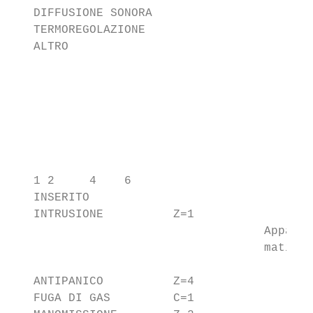
   DIFFUSIONE SONORA                       
   TERMOREGOLAZIONE                        
   ALTRO

                                           
                                           
                                           
                                           
                                           
                                           
                                           
   1 2     4    6                          
   INSERITO                                
   INTRUSIONE          Z=1                 
                                    Appare 
                                    mativa

                                           
   ANTIPANICO          Z=4                 
   FUGA DI GAS         C=1                 