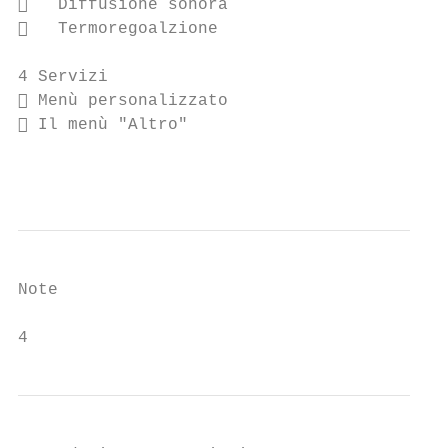
   Diffusione sonora                      
   Termoregoalzione                       
4 Servizi                                  
 Menù personalizzato                      
 Il menù "Altro"                          
                                           
Note

4