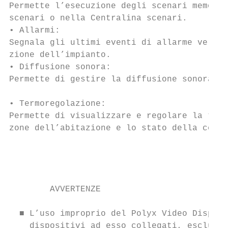
Permette l’esecuzione degli scenari memoriz
scenari o nella Centralina scenari.

• Allarmi:                                 
Segnala gli ultimi eventi di allarme veriﬁc
zione dell’impianto.                       
• Diffusione sonora:

Permette di gestire la diffusione sonora di
                                           
• Termoregolazione:

Permette di visualizzare e regolare la temp
zone dell’abitazione e lo stato della centr
                                           
                                           
        AVVERTENZE                         
                                           
  ■ L’uso improprio del Polyx Video Display
    dispositivi ad esso collegati, esclude 