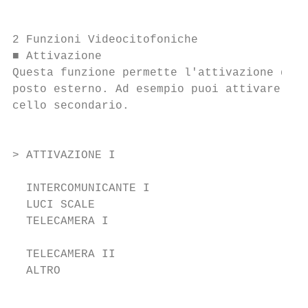
2 Funzioni Videocitofoniche

■ Attivazione                              
Questa funzione permette l'attivazione di u
posto esterno. Ad esempio puoi attivare l'a
cello secondario.                          
                                           
> ATTIVAZIONE I                            
                                           
  INTERCOMUNICANTE I                       
  LUCI SCALE                               
  TELECAMERA I                             
                                           
  TELECAMERA II                            
  ALTRO                                    
                                           