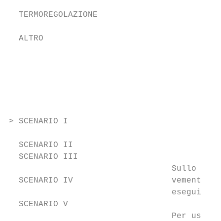
                                           
  TERMOREGOLAZIONE                         
                                           
  ALTRO

                                           
                                           
                                           
                                           
> SCENARIO I

                                           
  SCENARIO II                              
  SCENARIO III

                                 Sullo sche
  SCENARIO IV                    vemente la
                                 eseguito

  SCENARIO V

                                 Per uscire