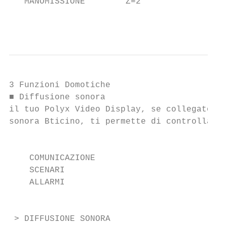
   MANOMISSIONE        Z=2                 
                                           
                                           
3 Funzioni Domotiche

■ Diffusione sonora                        
il tuo Polyx Video Display, se collegato al
sonora Bticino, ti permette di controllarlo
                                           
    COMUNICAZIONE

    SCENARI                                
    ALLARMI                                
                                           
                                           
 > DIFFUSIONE SONORA                       