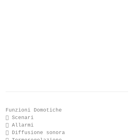
                                           
                                           
                                           
                                           
                                           
                                           
                                           
                                           
                                           
Funzioni Domotiche

 Scenari

 Allarmi

 Diffusione sonora
