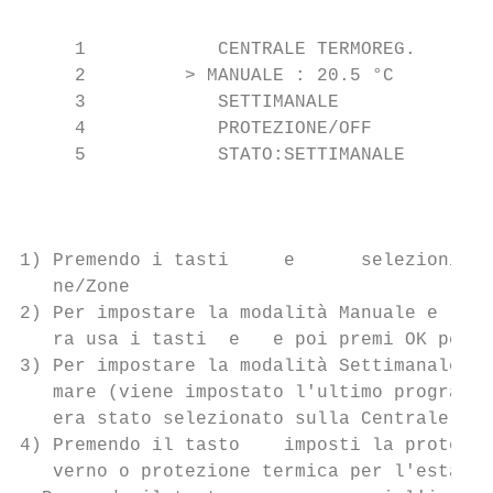
     1            CENTRALE TERMOREG.       
     2         > MANUALE : 20.5 °C         
     3            SETTIMANALE              
     4            PROTEZIONE/OFF           
     5            STATO:SETTIMANALE        
                                           
                                           
1) Premendo i tasti     e      selezioni Ce
   ne/Zone                                 
2) Per impostare la modalità Manuale e rego
   ra usa i tasti  e   e poi premi OK per c
3) Per impostare la modalità Settimanale; p
   mare (viene impostato l'ultimo programma
   era stato selezionato sulla Centrale Ter
4) Premendo il tasto    imposti la protezio
   verno o protezione termica per l'estate)