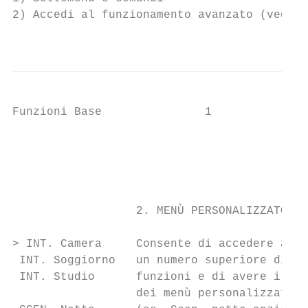
2) Accedi al funzionamento avanzato (vedi p
                                           
Funzioni Base               1

                                           
                                           
                                           
                                           
                  2. MENÙ PERSONALIZZATO

                                           
> INT. Camera     Consente di accedere ad

 INT. Soggiorno   un numero superiore di

 INT. Studio      funzioni e di avere i tes
                  dei menù personalizzati
