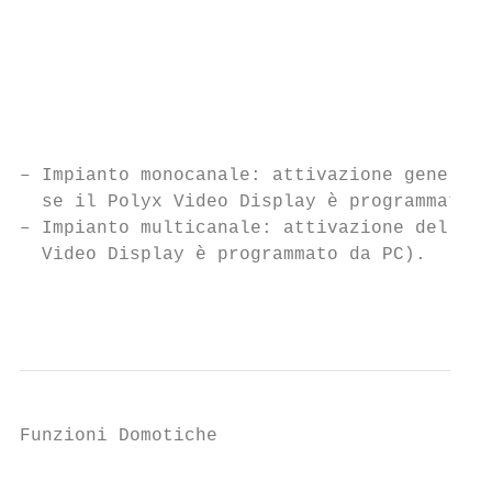
                                           
                                           
                                           
                                           
                                           
                                           
– Impianto monocanale: attivazione generale
  se il Polyx Video Display è programmato d
– Impianto multicanale: attivazione del sin
  Video Display è programmato da PC).

                                           
Funzioni Domotiche                       3

                                           
                                           