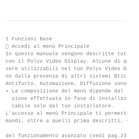
                                           
1 Funzioni Base

 Accedi al menù Principale

In questo manuale vengono descritte tutti i
con il Polyx Video Display. Alcune di quest
sere utilizzabili nel tuo Polyx Video Displ
no dalla presenza di altri sistemi Bticino 
Antifurto, Automazione, Diffusione sonora).

• La composizione del menù dipende dal tipo
  zione effettuata in fase di installazione
  cabile solo dal tuo installatore.        
L’accesso al menù Principale ti permette di
mandi, oltre a quelli prima descritti, e di
                                           
del funzionamento avanzato (vedi pag.23).  