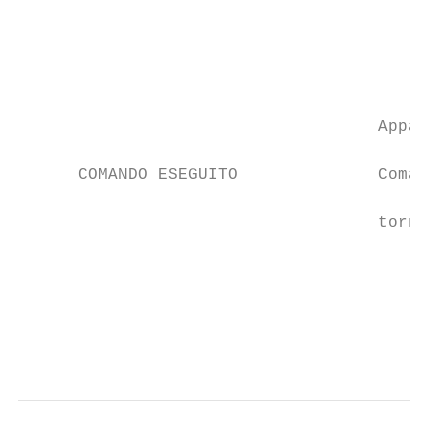
                                           
                                           
                                           
                                           
                                    Appare 
                                           
      COMANDO ESEGUITO              Comando
                                           
                                    torna i
                                           
                                           
                                           
                                           
                                           