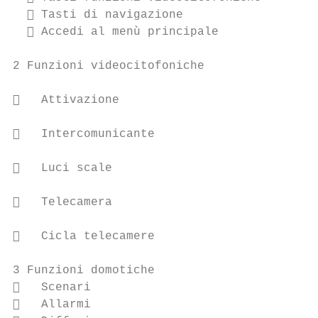
   Tasti di navigazione                   
   Accedi al menù principale              
                                           
2 Funzioni videocitofoniche                
                                           
   Attivazione                            
                                           
   Intercomunicante                       
                                           
   Luci scale                             
                                           
   Telecamera                             
                                           
   Cicla telecamere                       
3 Funzioni domotiche                       
   Scenari                                
   Allarmi                                