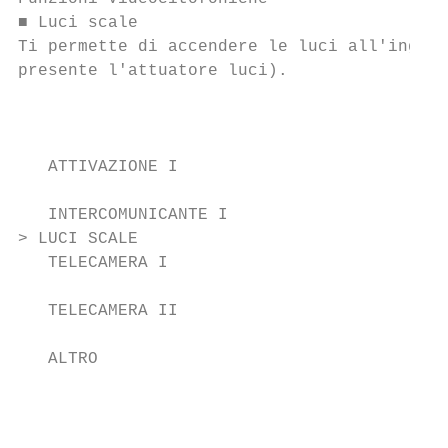
■ Luci scale                               
Ti permette di accendere le luci all'ingres
presente l'attuatore luci).                
                                           
                                           
   ATTIVAZIONE I                           
                                           
   INTERCOMUNICANTE I                      
> LUCI SCALE                               
   TELECAMERA I                            
                                           
   TELECAMERA II                           
                                           
   ALTRO                                   
                                           
                                           