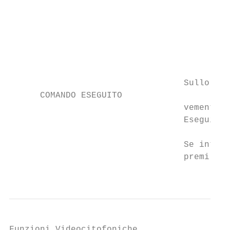
                                           
                                           
                                           
                                           
                                           
                                  Sullo sch
      COMANDO ESEGUITO                     
                                  vemente l
                                  Eseguito 
                                           
                                  Se intend
                                  premi il 
                                           
Funzioni Videocitofoniche                  