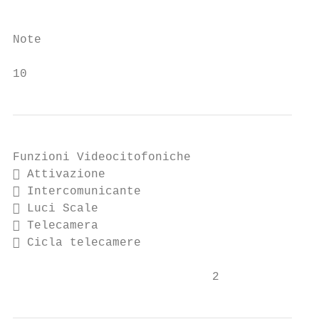
Note

10
Funzioni Videocitofoniche

 Attivazione

 Intercomunicante

 Luci Scale

 Telecamera

 Cicla telecamere

                            2