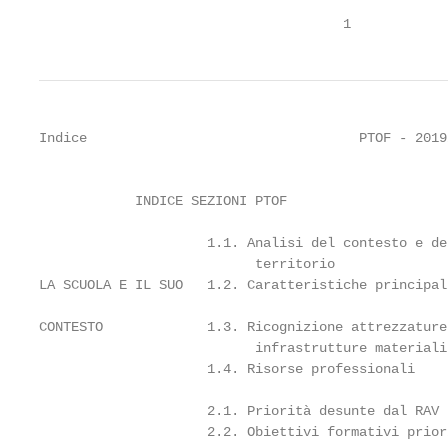
                                      1
Indice                                  PTOF - 2019
                                                   
            INDICE SEZIONI PTOF

                     1.1. Analisi del contesto e de
                           territorio

LA SCUOLA E IL SUO   1.2. Caratteristiche principal
CONTESTO             1.3. Ricognizione attrezzature 
                           infrastrutture materiali

                     1.4. Risorse professionali

                     2.1. Priorità desunte dal RAV

                     2.2. Obiettivi formativi prior