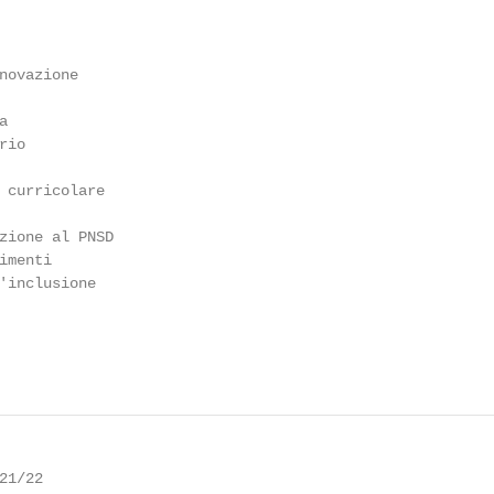
novazione



io

 curricolare

zione al PNSD

menti

'inclusione

1/22
