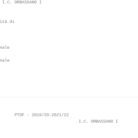
 I.C. ORBASSANO I

tà di

ale

ale

      PTOF - 2019/20-2021/22

                                I.C. ORBASSANO I
