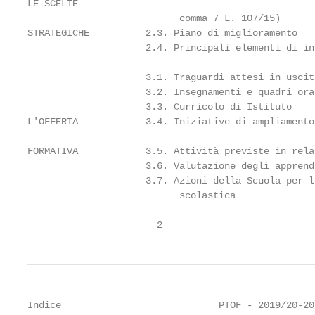
LE SCELTE

                           comma 7 L. 107/15)

STRATEGICHE          2.3. Piano di miglioramento

                     2.4. Principali elementi di in
                     3.1. Traguardi attesi in uscita
                     3.2. Insegnamenti e quadri orar
                     3.3. Curricolo di Istituto

L'OFFERTA            3.4. Iniziative di ampliamento
FORMATIVA            3.5. Attività previste in rela
                     3.6. Valutazione degli apprendi
                     3.7. Azioni della Scuola per l
                           scolastica

                       2
Indice                            PTOF - 2019/20-202