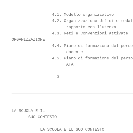
                                                   
                 4.1. Modello organizzativo

                 4.2. Organizzazione Uffici e modali
                       rapporto con l'utenza

                 4.3. Reti e Convenzioni attivate

ORGANIZZAZIONE

                 4.4. Piano di formazione del person
                       docente

                 4.5. Piano di formazione del person
                       ATA

                   3
LA SCUOLA E IL                                     
       SUO CONTESTO                                
            LA SCUOLA E IL SUO CONTESTO
