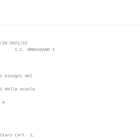
/20-2021/22

      I.C. ORBASSANO I

i bisogni del

i della scuola

e

itari (art. 1,
