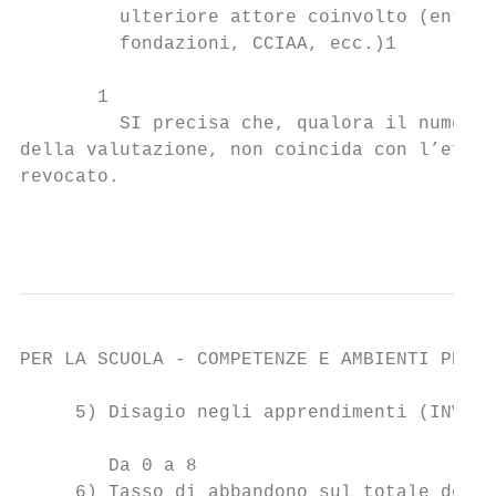
         ulteriore attore coinvolto (enti p
         fondazioni, CCIAA, ecc.)1

       1

         SI precisa che, qualora il numero 
della valutazione, non coincida con l’effet
revocato.

                                           
PER LA SCUOLA - COMPETENZE E AMBIENTI PER L
     5) Disagio negli apprendimenti (INVALS
                                           
        Da 0 a 8

     6) Tasso di abbandono sul totale degli