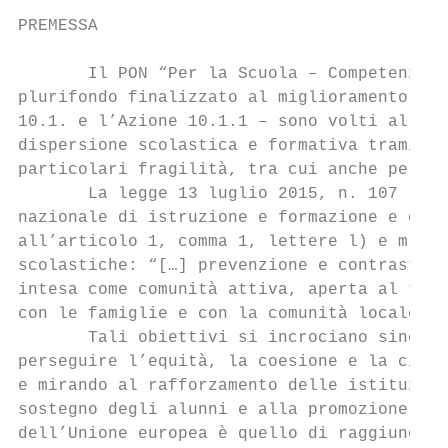
PREMESSA

       Il PON “Per la Scuola – Competenze e
plurifondo finalizzato al miglioramento del
10.1. e l’Azione 10.1.1 – sono volti alla r
dispersione scolastica e formativa tramite 
particolari fragilità, tra cui anche person
       La legge 13 luglio 2015, n. 107 (c.d
nazionale di istruzione e formazione e dele
all’articolo 1, comma 1, lettere l) e m), i
scolastiche: “[…] prevenzione e contrasto d
intesa come comunità attiva, aperta al terr
con le famiglie e con la comunità locale […
       Tali obiettivi si incrociano sinergi
perseguire l’equità, la coesione e la citta
e mirando al rafforzamento delle istituzion
sostegno degli alunni e alla promozione di 
dell’Unione europea è quello di raggiungere