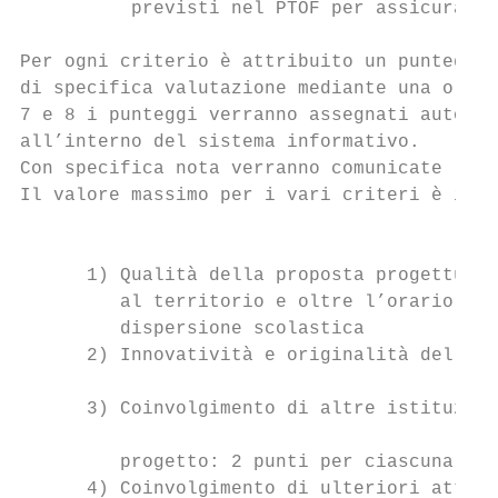
          previsti nel PTOF per assicurare 
Per ogni criterio è attribuito un punteggio
di specifica valutazione mediante una o più
7 e 8 i punteggi verranno assegnati automat
all’interno del sistema informativo.

Con specifica nota verranno comunicate le m
Il valore massimo per i vari criteri è il s
                                        Cri
      1) Qualità della proposta progettuale
         al territorio e oltre l’orario sco
         dispersione scolastica

      2) Innovatività e originalità della p
      3) Coinvolgimento di altre istituzion
                                           
         progetto: 2 punti per ciascuna fin
      4) Coinvolgimento di ulteriori attori