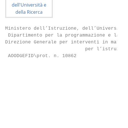
Ministero dell’Istruzione, dell’Università 
 Dipartimento per la programmazione e la ge
Direzione Generale per interventi in materi
                            per l’istruzion
 AOODGEFID\prot. n. 10862                  
                                           
                                           
                                           
                                           
                                           
                                           
                                           
                                          E