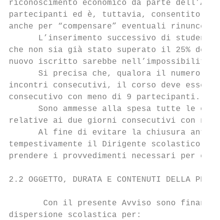
riconoscimento economico da parte dell’Auto
partecipanti ed è, tuttavia, consentito isc
anche per “compensare” eventuali rinunce o 
      L’inserimento successivo di studenti 
che non sia già stato superato il 25% delle
nuovo iscritto sarebbe nell’impossibilità d
      Si precisa che, qualora il numero dei
incontri consecutivi, il corso deve essere 
consecutivo con meno di 9 partecipanti.

      Sono ammesse alla spesa tutte le ore 
relative ai due giorni consecutivi con nume
      Al fine di evitare la chiusura antici
tempestivamente il Dirigente scolastico del
prendere i provvedimenti necessari per evit
2.2 OGGETTO, DURATA E CONTENUTI DELLA PROPO
       Con il presente Avviso sono finanzia
dispersione scolastica per:
