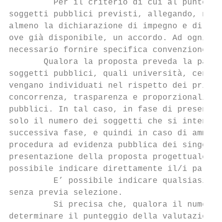
         Per il criterio di cui al punto 4 
soggetti pubblici previsti, allegando, nell
almeno la dichiarazione di impegno e di dis
ove già disponibile, un accordo. Ad ogni mo
necessario fornire specifica convenzione o 
       Qualora la proposta preveda la parte
soggetti pubblici, quali università, centri
vengano individuati nel rispetto dei princi
concorrenza, trasparenza e proporzionalità 
pubblici. In tal caso, in fase di presentaz
solo il numero dei soggetti che si intende 
successiva fase, e quindi in caso di ammiss
procedura ad evidenza pubblica dei singoli 
presentazione della proposta progettuale, s
possibile indicare direttamente il/i partne
         E’ possibile indicare qualsiasi co
senza previa selezione.

         Si precisa che, qualora il numero 
determinare il punteggio della valutazione,