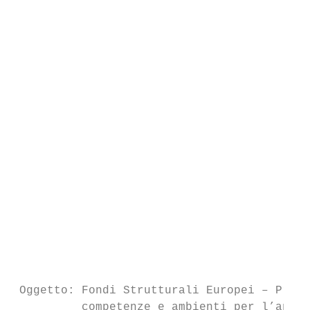
                                           
                                           
                                           
                                           
                                           
                                           
                                           
                                           
                                           
                                           
                                           
                                           
                                           
                                           
 Oggetto: Fondi Strutturali Europei – Progr
          competenze e ambienti per l’appre