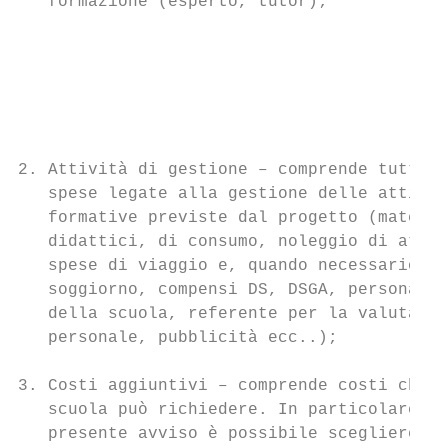
   formazione (esperto, tutor);            
                                           
                                           
                                           
                                           
                                           
2. Attività di gestione – comprende tutte l
   spese legate alla gestione delle attivit
   formative previste dal progetto (materia
   didattici, di consumo, noleggio di attre
   spese di viaggio e, quando necessario, d
   soggiorno, compensi DS, DSGA, personale 
   della scuola, referente per la valutazio
   personale, pubblicità ecc..);

3. Costi aggiuntivi – comprende costi che l
   scuola può richiedere. In particolare, p
   presente avviso è possibile scegliere:
