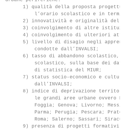
urbane periferiche:

      1) qualità della proposta progettuale
          l’orario scolastico e in termini 
      2) innovatività e originalità della p
      3) coinvolgimento di altre istituzion
      4) coinvolgimento di ulteriori attori
      5) livello di disagio negli apprendim
          condotte dall’INVALSI;

      6) tasso di abbandono scolastico, reg
          scolastico, sulla base dei dati d
          di statistica del MIUR;

      7) status socio-economico e culturale
          dall’INVALSI;

      8) indice di deprivazione territorial
          le grandi aree urbane ovvero Bari
          Foggia; Genova; Livorno; Messina;
          Parma; Perugia; Pescara; Prato; R
          Roma; Salerno; Sassari; Siracusa;
      9) presenza di progetti formativi del