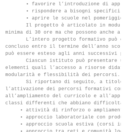
       • favorire l’introduzione di approcc
       • rispondere a bisogni specifici con
       • aprire le scuole nel pomeriggio, i
       Il progetto è articolato in moduli (
minima di 30 ore ma che possono anche artic
       L’intero progetto formativo può esse
concluso entro il termine dell’anno scolast
può essere esteso agli anni successivi prev
       Ciascun istituto può presentare un P
elementi quali l’accesso a risorse didattic
modularità e flessibilità dei percorsi.

       Si riportano di seguito, a titolo me
l’attivazione dei percorsi formativi con la
all’ampliamento del curricolo e all’approfo
classi differenti che abbiano difficoltà ne
     • attività di rinforzo o ampliamento d
     • approccio laboratoriale con produzio
     • approccio scuola estiva (corsi inten
     • approccio tra reti e comunità locali