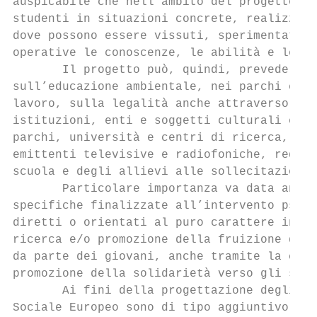
auspicabile che nell’ambito del progetto si
studenti in situazioni concrete, realizzate
dove possono essere vissuti, sperimentati, 
operative le conoscenze, le abilità e le co
       Il progetto può, quindi, prevedere l
sull’educazione ambientale, nei parchi e ne
lavoro, sulla legalità anche attraverso mod
istituzioni, enti e soggetti culturali e di
parchi, università e centri di ricerca, tri
emittenti televisive e radiofoniche, redazi
scuola e degli allievi alle sollecitazioni 
       Particolare importanza va data anche
specifiche finalizzate all’intervento psico
diretti o orientati al puro carattere infor
ricerca e/o promozione della fruizione dell
da parte dei giovani, anche tramite la coll
promozione della solidarietà verso gli svan
       Ai fini della progettazione degli in
Sociale Europeo sono di tipo aggiuntivo ris