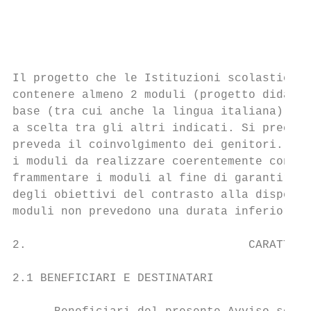
                                           
                                           
                                           
Il progetto che le Istituzioni scolastiche 
contenere almeno 2 moduli (progetto didatti
base (tra cui anche la lingua italiana), 2 
a scelta tra gli altri indicati. Si precisa
preveda il coinvolgimento dei genitori. Le 
i moduli da realizzare coerentemente con il
frammentare i moduli al fine di garantire u
degli obiettivi del contrasto alla dispersi
moduli non prevedono una durata inferiore a
2.                                CARATTERI
2.1 BENEFICIARI E DESTINATARI
