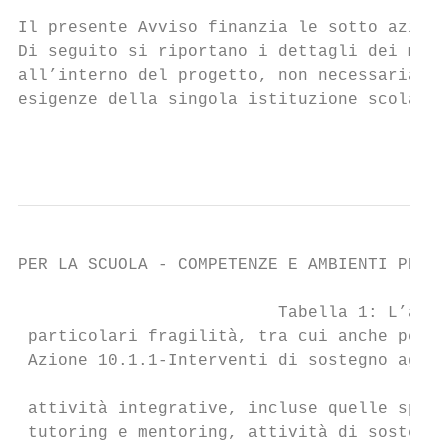
Il presente Avviso finanzia le sotto azioni
Di seguito si riportano i dettagli dei modu
all’interno del progetto, non necessariamen
esigenze della singola istituzione scolasti
                                           
PER LA SCUOLA - COMPETENZE E AMBIENTI PER L
                          Tabella 1: L’azio
 particolari fragilità, tra cui anche perso
 Azione 10.1.1-Interventi di sostegno agli 
 attività integrative, incluse quelle sport
 tutoring e mentoring, attività di sostegno