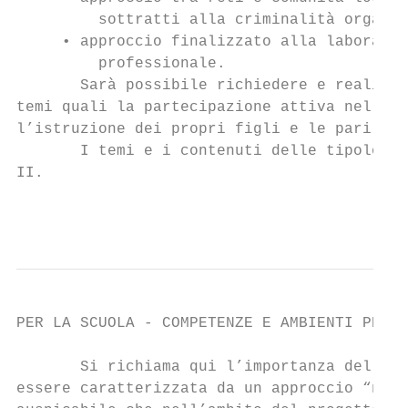
         sottratti alla criminalità organiz
     • approccio finalizzato alla laborator
         professionale.

       Sarà possibile richiedere e realizza
temi quali la partecipazione attiva nella s
l’istruzione dei propri figli e le pari opp
       I temi e i contenuti delle tipologie
II.

                                           
PER LA SCUOLA - COMPETENZE E AMBIENTI PER L
       Si richiama qui l’importanza della s
essere caratterizzata da un approccio “non 