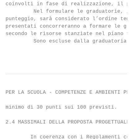
coinvolti in fase di realizzazione, il prog
         Nel formulare le graduatorie, in p
punteggio, sarà considerato l’ordine tempor
presentati concorreranno a formare le gradu
secondo le risorse stanziate nel piano fina
         Sono escluse dalla graduatoria le 
                                           
PER LA SCUOLA - COMPETENZE E AMBIENTI PER L
minimo di 30 punti sui 100 previsti.

2.4 MASSIMALI DELLA PROPOSTA PROGETTUALE

        In coerenza con i Regolamenti comun