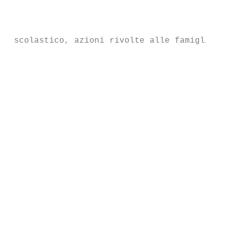
                                           
                                           
                                           
 scolastico, azioni rivolte alle famiglie d
                                           
                                           
                                           
                                           
                                           
                                           
                                           
                                           
                                           
                                           