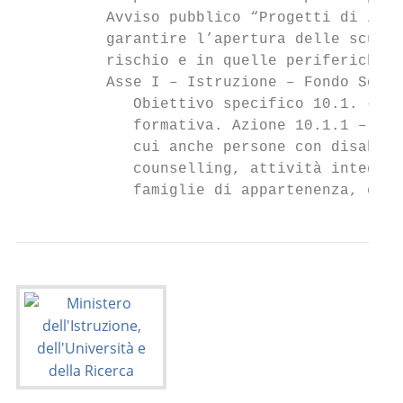
          Avviso pubblico “Progetti di incl
          garantire l’apertura delle scuole
          rischio e in quelle periferiche”.

          Asse I – Istruzione – Fondo Socia
             Obiettivo specifico 10.1. – Ri
             formativa. Azione 10.1.1 – Int
             cui anche persone con disabili
             counselling, attività integrat
             famiglie di appartenenza, ecc.