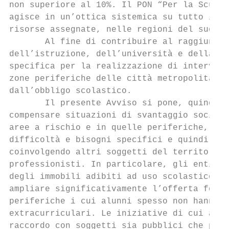
non superiore al 10%. Il PON “Per la Scuola
agisce in un’ottica sistemica su tutto il t
risorse assegnate, nelle regioni del sud e 
       Al fine di contribuire al raggiungim
dell’istruzione, dell’università e della ri
specifica per la realizzazione di intervent
zone periferiche delle città metropolitane 
dall’obbligo scolastico.

       Il presente Avviso si pone, quindi, 
compensare situazioni di svantaggio socio-e
aree a rischio e in quelle periferiche, int
difficoltà e bisogni specifici e quindi esp
coinvolgendo altri soggetti del territorio:
professionisti. In particolare, gli enti lo
degli immobili adibiti ad uso scolastico, p
ampliare significativamente l’offerta forma
periferiche i cui alunni spesso non hanno m
extracurriculari. Le iniziative di cui al p
raccordo con soggetti sia pubblici che priv