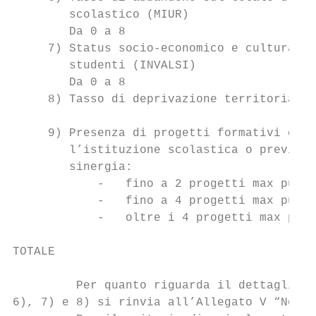
        scolastico (MIUR)                  
        Da 0 a 8

     7) Status socio-economico e culturale 
        studenti (INVALSI)                 
        Da 0 a 8

     8) Tasso di deprivazione territoriale 
     9) Presenza di progetti formativi dell
        l’istituzione scolastica o previsti
        sinergia:

            -   fino a 2 progetti max punti
            -   fino a 4 progetti max punti
            -   oltre i 4 progetti max punt
TOTALE                                     
         Per quanto riguarda il dettaglio d
6), 7) e 8) si rinvia all’Allegato V “Note 