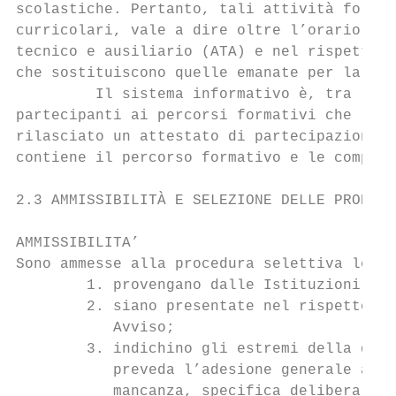
scolastiche. Pertanto, tali attività format
curricolari, vale a dire oltre l’orario di 
tecnico e ausiliario (ATA) e nel rispetto d
che sostituiscono quelle emanate per la Pro
         Il sistema informativo è, tra l’al
partecipanti ai percorsi formativi che ragg
rilasciato un attestato di partecipazione c
contiene il percorso formativo e le compete
2.3 AMMISSIBILITÀ E SELEZIONE DELLE PROPOST
AMMISSIBILITA’

Sono ammesse alla procedura selettiva le so
        1. provengano dalle Istituzioni sco
        2. siano presentate nel rispetto de
           Avviso;

        3. indichino gli estremi della deli
           preveda l’adesione generale alle
           mancanza, specifica delibera di 