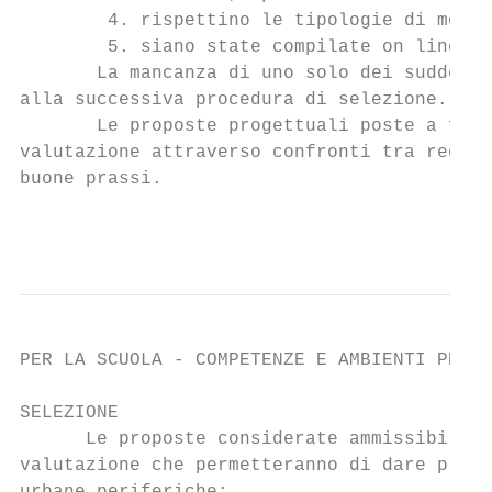
        4. rispettino le tipologie di modul
        5. siano state compilate on line e 
       La mancanza di uno solo dei suddetti
alla successiva procedura di selezione.

       Le proposte progettuali poste a fina
valutazione attraverso confronti tra region
buone prassi.

                                           
PER LA SCUOLA - COMPETENZE E AMBIENTI PER L
SELEZIONE

      Le proposte considerate ammissibili s
valutazione che permetteranno di dare prior