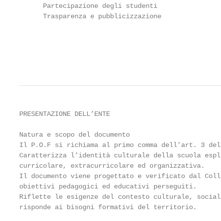
      Partecipazione degli studenti                
      Trasparenza e pubblicizzazione               
                                                   
                                                   
PRESENTAZIONE DELL’ENTE

Natura e scopo del documento

Il P.O.F si richiama al primo comma dell’art. 3 del
Caratterizza l’identità culturale della scuola espl
curricolare, extracurricolare ed organizzativa.

Il documento viene progettato e verificato dal Coll
obiettivi pedagogici ed educativi perseguiti.

Riflette le esigenze del contesto culturale, social
risponde ai bisogni formativi del territorio.
