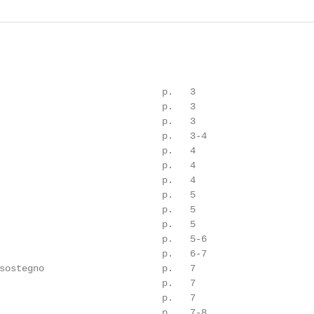
                             p.   3

                             p.   3

                             p.   3

                             p.   3-4

                             p.   4

                             p.   4

                             p.   4

                             p.   5

                             p.   5

                             p.   5

                             p.   5-6

                             p.   6-7

sostegno                     p.   7

                             p.   7

                             p.   7

                             p.   7-8
