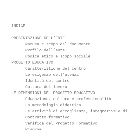
INDICE

PRESENTAZIONE DELL’ENTE                            
      Natura e scopo del documento                 
      Profilo dell’ente                            
      Codice etico e scopo sociale                 
PROGETTO EDUCATIVO                                 
      Caratteristiche del centro                   
      Le esigenze dell’utenza                      
      Identità del centro                          
      Cultura del lavoro                           
LE DIMENSIONI DEL PROGETTO EDUCATIVO               
      Educazione, cultura e professionalità        
      La metodologia didattica                     
      Le attività di accoglienza, integrative e di 
      Contratto formativo                          
      Verifica del Progetto Formativo              
      Risorse                                      