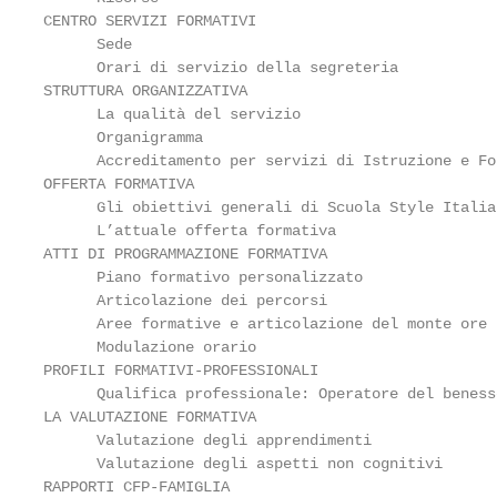
CENTRO SERVIZI FORMATIVI                           
      Sede                                         
      Orari di servizio della segreteria           
STRUTTURA ORGANIZZATIVA                            
      La qualità del servizio                      
      Organigramma                                 
      Accreditamento per servizi di Istruzione e Fo
OFFERTA FORMATIVA                                  
      Gli obiettivi generali di Scuola Style Italia
      L’attuale offerta formativa                  
ATTI DI PROGRAMMAZIONE FORMATIVA                   
      Piano formativo personalizzato               
      Articolazione dei percorsi                   
      Aree formative e articolazione del monte ore 
      Modulazione orario                           
PROFILI FORMATIVI-PROFESSIONALI                    
      Qualifica professionale: Operatore del beness
LA VALUTAZIONE FORMATIVA                           
      Valutazione degli apprendimenti              
      Valutazione degli aspetti non cognitivi      
RAPPORTI CFP-FAMIGLIA                              