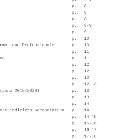
                             p.   8

                             p.   8

                             p.   8

                             p.   8-9

                             p.   9

                             p.   10

rmazione Professionale       p.   10

                             p.   11

no                           p.   11

                             p.   12

                             p.   12

                             p.   12

                             p.   12-13

(anno 2019/2020)             p.   13

                             p.   13

                             p.   14

ere indirizzo Acconciatura   p.   14

                             p.   14-15

                             p.   15-16

                             p.   16-17

                             p.   17-18
