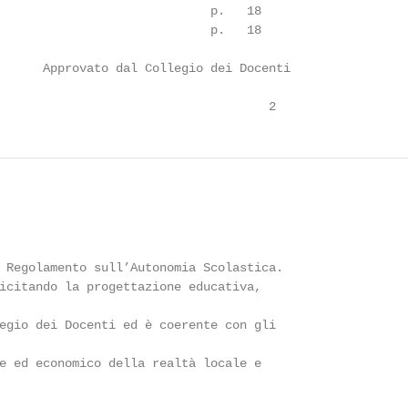
                             p.   18

                             p.   18

      Approvato dal Collegio dei Docenti

                                     2
 Regolamento sull’Autonomia Scolastica.

icitando la progettazione educativa,

egio dei Docenti ed è coerente con gli

e ed economico della realtà locale e
