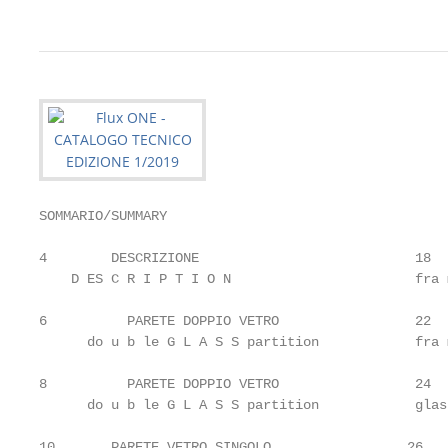
SOMMARIO/SUMMARY

4 	 DESCRIZIONE                           18 	 PORTA A BAT TENTE CON ANTA IN DOPPIO VETRO INTEL AIATO

    D ES C R I P T I O N                       fra 
6 	   PARETE DOPPIO VETRO                 22 	 PORTA A BAT TENTE CON ANTA IN VETRO SINGOLO INTEL AIATO

      do u b le G L A S S partition            fra 
8 	   PARETE DOPPIO VETRO                 24 	 PORTA A BAT TENTE CON ANTA IN VETRO

      do u b le G L A S S partition            glas
10 	 PARETE VETRO SINGOLO                 26 	 PORTA A BAT TENTE CON ANTA IN LEGNO
