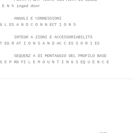
 E N h inged door

G L ES A N D C O N N ECT I O N S

T EG R AT I O N S A N D AC C ES S O R I ES

S E P RO FI L E M O U N T I N G S EQ U E N C E