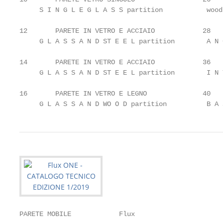
     S I N G L E G L A S S partition           wood
12 	 PARETE IN VETRO E ACCIAIO            28 	 ANGOLI E CONNESSIONI

     G L A S S A N D ST E E L partition        A N 
14 	 PARETE IN VETRO E ACCIAIO            36 	 INTEGR A ZIONI E ACCESSORIABILITÀ

     G L A S S A N D ST E E L partition        I N 
16 	 PARETE IN VETRO E LEGNO              40 	 SEQUENZ A DI MONTAGGIO DEL PROFILO BASE

     G L A S S A N D WO O D partition          B A 
PARETE MOBILE            Flux
