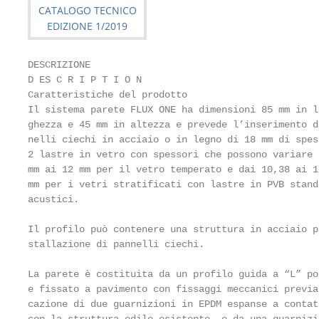
DESCRIZIONE

D ES C R I P T I O N

Caratteristiche del prodotto

Il sistema parete FLUX ONE ha dimensioni 85 mm in l
ghezza e 45 mm in altezza e prevede l’inserimento d
nelli ciechi in acciaio o in legno di 18 mm di spes
2 lastre in vetro con spessori che possono variare 
mm ai 12 mm per il vetro temperato e dai 10,38 ai 1
mm per i vetri stratificati con lastre in PVB stand
acustici.                                          
                                                   
Il profilo può contenere una struttura in acciaio p
stallazione di pannelli ciechi.                    
                                                   
La parete è costituita da un profilo guida a “L” po
e fissato a pavimento con fissaggi meccanici previa
cazione di due guarnizioni in EPDM espanse a contat