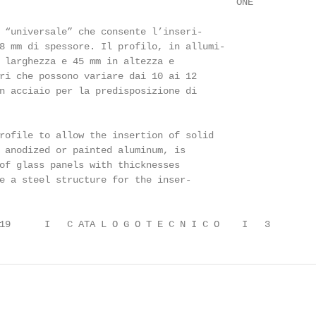
                                          ONE

 “universale” che consente l’inseri-

8 mm di spessore. Il profilo, in allumi-

 larghezza e 45 mm in altezza e

ri che possono variare dai 10 ai 12

n acciaio per la predisposizione di

rofile to allow the insertion of solid

 anodized or painted aluminum, is

of glass panels with thicknesses

e a steel structure for the inser-

19      I   C ATA L O G O T E C N I C O    I   3