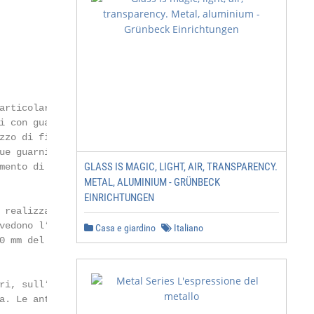
articolare profi-         accessori disponibili

i con guarnizioni.

zzo di fissaggi           •   Incontro elettrico per aper
ue guarnizioni            •   Chiudiporta a scomparsa su
GLASS IS MAGIC, LIGHT, AIR, TRANSPARENCY.
ento di isola-

                          •   Chiudiporta a vista per ant
METAL, ALUMINIUM - GRÜNBECK
                          •   Soglie mobili per isolament
EINRICHTUNGEN
 realizzate nel-

vedono l’impiego          •   Maniglione antipanico

Casa e giardino
Italiano
 mm del colore

                          •   tende veneziane a comando m
ri, sull’altro una        •   Inserimento di pulsanti di
a. Le ante battenti       •   Strip LED per illuminazion