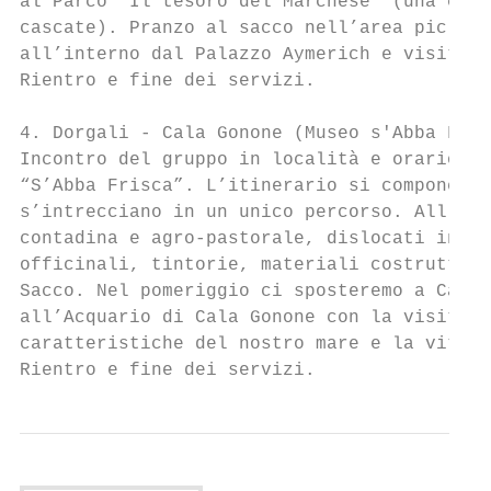
al Parco “Il tesoro del Marchese” (una cacc
cascate). Pranzo al sacco nell’area pic-nic
all’interno dal Palazzo Aymerich e visita a
Rientro e fine dei servizi.

4. Dorgali - Cala Gonone (Museo s'Abba Fris
Incontro del gruppo in località e orario da
“S’Abba Frisca”. L’itinerario si compone di
s’intrecciano in un unico percorso. All’int
contadina e agro-pastorale, dislocati in 15
officinali, tintorie, materiali costruttivi
Sacco. Nel pomeriggio ci sposteremo a Cala 
all’Acquario di Cala Gonone con la visita g
caratteristiche del nostro mare e la vita d
Rientro e fine dei servizi.