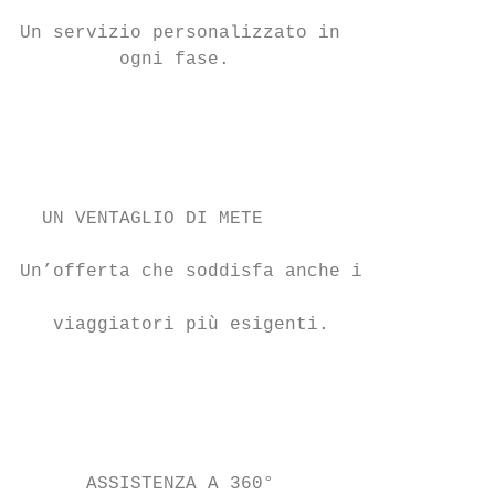
                                         Ra
Un servizio personalizzato in            es
         ogni fase.                      at
                                         og
                                         La
                                         ar
                                         cu
  UN VENTAGLIO DI METE

                                         Fa
Un’offerta che soddisfa anche i

                                         fa
   viaggiatori più esigenti.             te
                                         ca
                                         Me
                                         co
      ASSISTENZA A 360°
