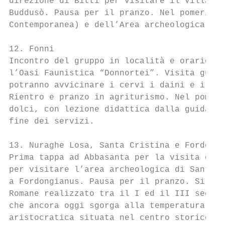
direzione di Bitti per visitare il Villaggi
Buddusò. Pausa per il pranzo. Nel pomeriggi
Contemporanea) e dell’Area archeologica di 
12. Fonni

Incontro del gruppo in località e orario da
l’Oasi Faunistica “Donnortei”. Visita guida
potranno avvicinare i cervi i daini e i cin
Rientro e pranzo in agriturismo. Nel pomeri
dolci, con lezione didattica dalla guida su
fine dei servizi.

13. Nuraghe Losa, Santa Cristina e Fordongi
Prima tappa ad Abbasanta per la visita del 
per visitare l’area archeologica di Santa C
a Fordongianus. Pausa per il pranzo. Si pro
Romane realizzato tra il I ed il III sec. d
che ancora oggi sgorga alla temperatura di 
aristocratica situata nel centro storico de