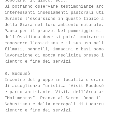
popolare, il gioco, ecc..

Si potranno osservare testimonianze archeol
interessanti insediamenti pastorali utilizz
Durante l’escursione in questo tipico ambie
della Giara nel loro ambiente naturale.

Pausa per il pranzo. Nel pomeriggio si pros
dell’Ossidiana dove si potrà ammirare una v
conoscere l’ossidiana e il suo uso nell’ant
filmati, pannelli, immagini e basi sonore. 
lavorazione di epoca neolitica presso il Pa
Rientro e fine dei servizi

8. Buddusò

Incontro del gruppo in località e orario da
di accoglienza Turistica “Visit Buddusò”. V
e parco antistante. Visita dell’Area archeo
“Molimentos”. Pranzo al Sacco. Dopo il pran
Sebustianu e della necropoli di Ludurru.

Rientro e fine dei servizi.