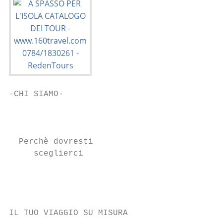
-CHI SIAMO-

                                           
  Perchè dovresti                          
     sceglierci                            
                                           
                                           
                                         VO
IL TUO VIAGGIO SU MISURA
