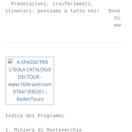
  Prenotazioni, trasferimenti,

itinerari: pensiamo a tutto noi!   Dove puo
                                     Via La
                                     www.16
Indice dei Programmi

1. Miniera di Montevecchio
