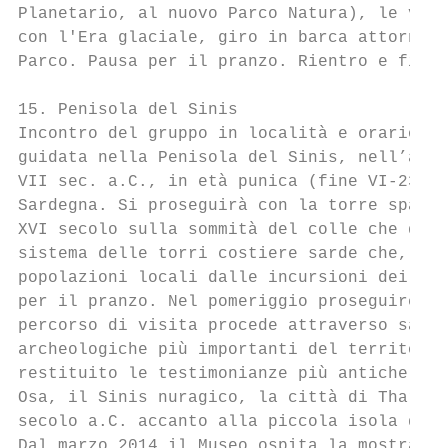
Planetario, al nuovo Parco Natura), le visi
con l'Era glaciale, giro in barca attorno a
Parco. Pausa per il pranzo. Rientro e fine 
15. Penisola del Sinis

Incontro del gruppo in località e orario da
guidata nella Penisola del Sinis, nell’area
VII sec. a.C., in età punica (fine VI-238 a
Sardegna. Si proseguirà con la torre spagno
XVI secolo sulla sommità del colle che domi
sistema delle torri costiere sarde che, dur
popolazioni locali dalle incursioni dei cor
per il pranzo. Nel pomeriggio proseguiremo 
percorso di visita procede attraverso sale 
archeologiche più importanti del territorio
restituito le testimonianze più antiche del
Osa, il Sinis nuragico, la città di Tharros
secolo a.C. accanto alla piccola isola da c
Dal marzo 2014 il Museo ospita la mostra te