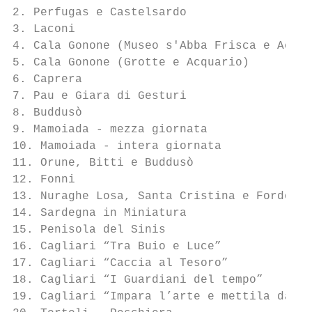
2. Perfugas e Castelsardo

3. Laconi

4. Cala Gonone (Museo s'Abba Frisca e Acqua
5. Cala Gonone (Grotte e Acquario)

6. Caprera

7. Pau e Giara di Gesturi

8. Buddusò

9. Mamoiada - mezza giornata

10. Mamoiada - intera giornata

11. Orune, Bitti e Buddusò

12. Fonni

13. Nuraghe Losa, Santa Cristina e Fordongi
14. Sardegna in Miniatura

15. Penisola del Sinis

16. Cagliari “Tra Buio e Luce”

17. Cagliari “Caccia al Tesoro”

18. Cagliari “I Guardiani del tempo”

19. Cagliari “Impara l’arte e mettila da pa