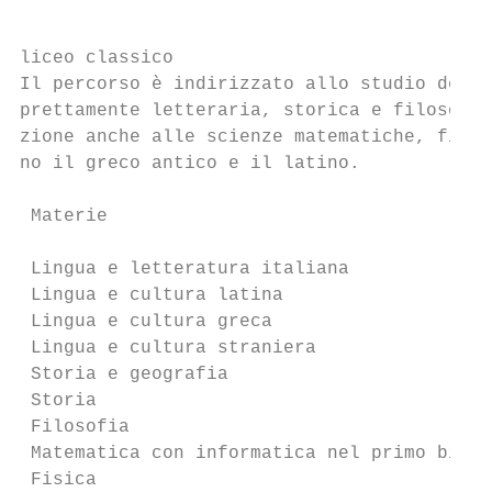
liceo classico

Il percorso è indirizzato allo studio della
prettamente letteraria, storica e filosofic
zione anche alle scienze matematiche, fisic
no il greco antico e il latino.

 Materie                                   
                                           
 Lingua e letteratura italiana             
 Lingua e cultura latina                   
 Lingua e cultura greca                    
 Lingua e cultura straniera                
 Storia e geografia                        
 Storia                                    
 Filosofia                                 
 Matematica con informatica nel primo bienn
 Fisica                                    