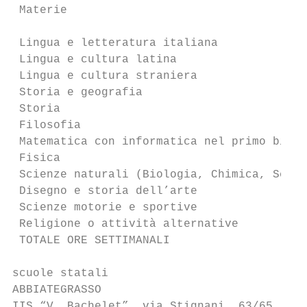
 Materie                                   
                                           
 Lingua e letteratura italiana             
 Lingua e cultura latina                   
 Lingua e cultura straniera                
 Storia e geografia                        
 Storia                                    
 Filosofia                                 
 Matematica con informatica nel primo bienn
 Fisica                                    
 Scienze naturali (Biologia, Chimica, Scien
 Disegno e storia dell’arte                
 Scienze motorie e sportive                
 Religione o attività alternative          
 TOTALE ORE SETTIMANALI                    
scuole statali

ABBIATEGRASSO

IIS “V. Bachelet”, via Stignani, 63/65 - Ab