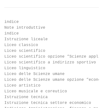
indice

Note introduttive

indice

Istruzione liceale									pag.                             7

Liceo classico											 8

Liceo scientifico										10

Liceo scientifico opzione “Scienze applicate”							
Liceo scientifico a indirizzo sportivo								15

Liceo linguistico										16

Liceo delle Scienze umane									18

Liceo delle Scienze umane opzione “economico-socia
Liceo artistico											22

Liceo musicale e coreutico									25

Istruzione tecnica										27

Istruzione tecnica settore economico								28
