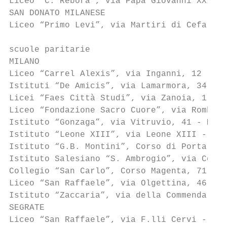
Liceo “C. Rebora”, via Papa Giovanni XXIII,
SAN DONATO MILANESE

Liceo “Primo Levi”, via Martiri di Cefaloni
scuole paritarie

MILANO

Liceo “Carrel Alexis”, via Inganni, 12 - Mi
Istituti “De Amicis”, via Lamarmora, 34 - M
Licei “Faes Città Studi”, via Zanoia, 1 - M
Liceo “Fondazione Sacro Cuore”, via Rombon,
Istituto “Gonzaga”, via Vitruvio, 41 - Mila
Istituto “Leone XIII”, via Leone XIII - Mil
Istituto “G.B. Montini”, Corso di Porta Rom
Istituto Salesiano “S. Ambrogio”, via Coper
Collegio “San Carlo”, Corso Magenta, 71 - M
Liceo “San Raffaele”, via Olgettina, 46 - M
Istituto “Zaccaria”, via della Commenda, 5 
SEGRATE

Liceo “San Raffaele”, via F.lli Cervi - Seg