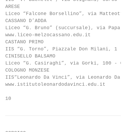
ARESE

Liceo “Falcone Borsellino”, via Matteotti, 
CASSANO D’ADDA

Liceo “G. Bruno” (succursale), via Papa Gio
www.liceo-melzocassano.edu.it

CASTANO PRIMO

IIS “G. Torno”, Piazzale Don Milani, 1 - Ca
CINISELLO BALSAMO

Liceo “G. Casiraghi”, via Gorki, 100 - Cini
COLOGNO MONZESE

IIS“Leonardo Da Vinci”, via Leonardo Da Vin
www.istitutoleonardodavinci.edu.it

10