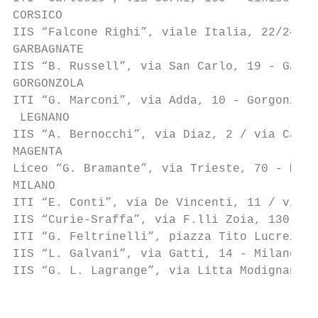
CORSICO

IIS “Falcone Righi”, viale Italia, 22/24 - 
GARBAGNATE

IIS “B. Russell”, via San Carlo, 19 - Garba
GORGONZOLA

ITI “G. Marconi”, via Adda, 10 - Gorgonzola
 LEGNANO

IIS “A. Bernocchi”, via Diaz, 2 / via Calin
MAGENTA

Liceo “G. Bramante”, via Trieste, 70 - Mage
MILANO

ITI “E. Conti”, via De Vincenti, 11 / via B
IIS “Curie-Sraffa”, via F.lli Zoia, 130 - M
ITI “G. Feltrinelli”, piazza Tito Lucrezio 
IIS “L. Galvani”, via Gatti, 14 - Milano, t
IIS “G. L. Lagrange”, via Litta Modignani, 
                                           