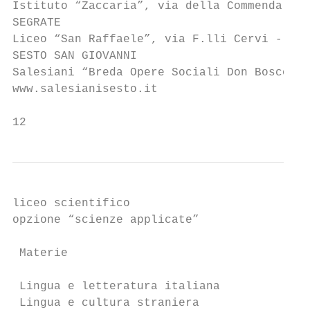
Istituto “Zaccaria”, via della Commenda, 5 
SEGRATE

Liceo “San Raffaele”, via F.lli Cervi - Seg
SESTO SAN GIOVANNI

Salesiani “Breda Opere Sociali Don Bosco”, 
www.salesianisesto.it

12
liceo scientifico

opzione “scienze applicate”

 Materie                                   
                                           
 Lingua e letteratura italiana             
 Lingua e cultura straniera                