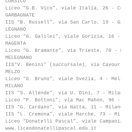
CORSICO

Liceo “G.B. Vico”, viale Italia, 26 - Corsi
GARBAGNATE

IIS “B. Russell”, via San Carlo, 19 - Garba
LEGNANO

Liceo “G. Galilei”, viale Gorizia, 16 - Leg
MAGENTA

Liceo “G. Bramante”, via Trieste, 70 - Mage
MELEGNANO

IIS“V. Benini” (succursale), via Cavour, 1 
MELZO

Liceo “G. Bruno”, viale Svezia, 4 - Melzo, 
MILANO

IIS “S. Allende”, via U. Dini, 7 - Milano, 
Liceo “P. Bottoni”, via Mac Mahon, 96 - Mil
IIS “G. Cardano”, via Natta, 11 - Milano, t
IIS “L. Cremona”, viale Marche, 73 - Milano
Liceo “Donatelli Pascal”, viale Campania, 6
www.liceodonatellipascal.edu.it
