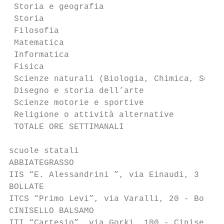
 Storia e geografia                        
 Storia                                    
 Filosofia                                 
 Matematica                                
 Informatica                               
 Fisica                                    
 Scienze naturali (Biologia, Chimica, Scien
 Disegno e storia dell’arte                
 Scienze motorie e sportive                
 Religione o attività alternative          
 TOTALE ORE SETTIMANALI                    
scuole statali

ABBIATEGRASSO

IIS “E. Alessandrini ”, via Einaudi, 3 - Ab
BOLLATE

ITCS “Primo Levi”, via Varalli, 20 - Bollat
CINISELLO BALSAMO

ITI “Cartesio”, via Gorki, 100 - Cinisello 