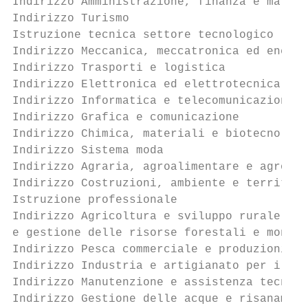
Indirizzo Amministrazione, finanza e marketing						
Indirizzo Turismo										31

Istruzione tecnica settore tecnologico								33

Indirizzo Meccanica, meccatronica ed energia							3
Indirizzo Trasporti e logistica									35

Indirizzo Elettronica ed elettrotecnica								37

Indirizzo Informatica e telecomunicazioni							39

Indirizzo Grafica e comunicazione								41

Indirizzo Chimica, materiali e biotecnologie							4
Indirizzo Sistema moda										45

Indirizzo Agraria, agroalimentare e agroindustria	
Indirizzo Costruzioni, ambiente e territorio							4
Istruzione professionale									51

Indirizzo Agricoltura e sviluppo rurale, va
e gestione delle risorse forestali e montane							                                 5
Indirizzo Pesca commerciale e produzioni ittiche            		
Indirizzo Industria e artigianato per il Made in Italy						         
Indirizzo Manutenzione e assistenza tecnica							56

Indirizzo Gestione delle acque e risanamento ambientale					        