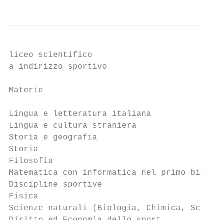
liceo scientifico

a indirizzo sportivo

Materie                                    
                                           
Lingua e letteratura italiana              
Lingua e cultura straniera                 
Storia e geografia                         
Storia                                     
Filosofia                                  
Matematica con informatica nel primo bienni
Discipline sportive                        
Fisica                                     
Scienze naturali (Biologia, Chimica, Scienz