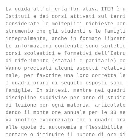
La guida all’offerta formativa ITER è uno s
Istituti e dei corsi attivati sul territori
Considerate le molteplici richieste pervenu
strumento che gli studenti e le famiglie po
integralmente, anche in formato libretto.

Le informazioni contenute sono sintetiche e
corsi scolastici e formativi dell’Istruzion
di riferimento (statali e paritarie) con gl
Vanno precisati alcuni aspetti relativi ai 
nale, per favorire una loro corretta lettur
I quadri orari di seguito esposti sono stat
famiglie. In sintesi, mentre nei quadri ora
discipline suddivise per anno di studio, le
di lezione per ogni materia, articolate nel
dendo il monte ore annuale per le 33 settim
Va inoltre evidenziato che i quadri orari m
alle quote di autonomia e flessibilità prev
mentare o diminuire il numero di ore di alc