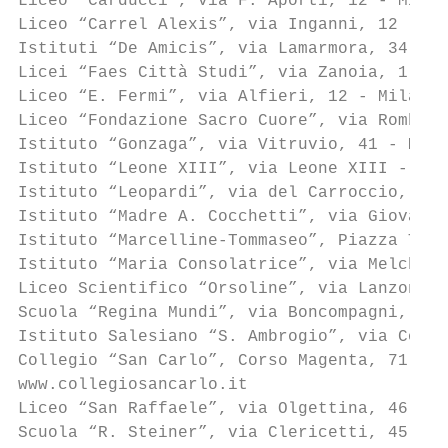
Liceo “Carducci”, via F. Aporti, 12 - Milan
Liceo “Carrel Alexis”, via Inganni, 12 - Mi
Istituti “De Amicis”, via Lamarmora, 34 - M
Licei “Faes Città Studi”, via Zanoia, 1 - M
Liceo “E. Fermi”, via Alfieri, 12 - Milano,
Liceo “Fondazione Sacro Cuore”, via Rombon,
Istituto “Gonzaga”, via Vitruvio, 41 - Mila
Istituto “Leone XIII”, via Leone XIII - Mil
Istituto “Leopardi”, via del Carroccio, 9 -
Istituto “Madre A. Cocchetti”, via Giovanni
Istituto “Marcelline-Tommaseo”, Piazza Tomm
Istituto “Maria Consolatrice”, via Melchior
Liceo Scientifico “Orsoline”, via Lanzone, 
Scuola “Regina Mundi”, via Boncompagni, 18 
Istituto Salesiano “S. Ambrogio”, via Coper
Collegio “San Carlo”, Corso Magenta, 71 - M
www.collegiosancarlo.it

Liceo “San Raffaele”, via Olgettina, 46 - M
Scuola “R. Steiner”, via Clericetti, 45 - M