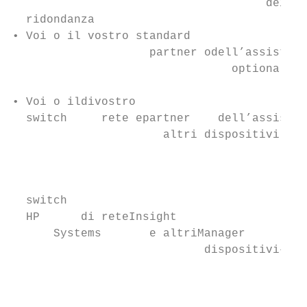
                                     dei co
  ridondanza

• Voi o il vostro standard

                    partner odell’assistenz
                                optional de
                                           
• Voi o ildivostro

  switch     rete epartner    dell’assisten
                      altri dispositivi    
                                        har
                                           
                                           
  switch

  HP      di reteInsight

      Systems       e altriManager

                            dispositivi–har
                                         co
                                           
                                           