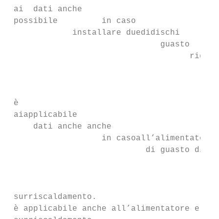
 ai  dati anche

 possibile         in caso

             installare duedidischi

                               guasto   di 
                                     rigidi
                                           
                                           
                                           
 è

 aiapplicabile

     dati anche anche

                   in casoall’alimentatore

                            di guasto di un
                                           
                                           
                                           
 surriscaldamento.

 è applicabile anche all’alimentatore e all