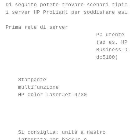
Di seguito potete trovare scenari tipici “p
i server HP ProLiant per soddisfare esigenz
Prima rete di server

                             PC utente     
                             (ad es. HP Com
                             Business Deskt
                             dc5100)       
                                           
    Stampante                              
    multifunzione                          
    HP Color LaserJet 4730                 
                                           
                                           
                                           
    Si consiglia: unità a nastro           