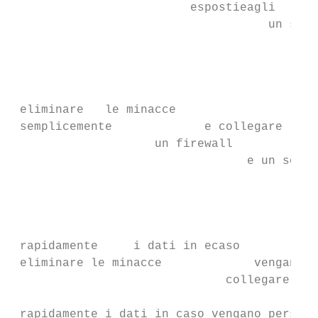
                         espostieagli

                                    un soft
                                          a
                                           
                                           
                                           
 eliminare   le minacce

 semplicemente             e collegare

                    un firewall            
                                 e un softw
                                           
                                           
                                           
                                           
 rapidamente     i dati in ecaso

 eliminare le minacce             vengano

                              collegare    
                                           
 rapidamente i dati in caso vengano persi o