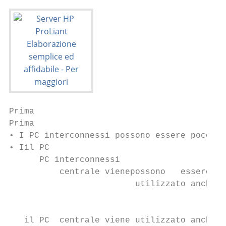
Prima

Prima

• I PC interconnessi possono essere poco af
• Iil PC

      PC interconnessi

          centrale vienepossono   essere

                         utilizzato anchepo
                                           
                                           
   il PC  centrale viene utilizzato anche  