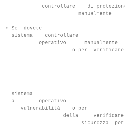
            controllare    di protezione

                        manualmente        
                                         ci
• Se  dovete

  sistema    controllare

           operativo      manualmente

                      o per  verificare le 
                                           
                                           
                                           
                                           
                                           
  sistema

  a        operativo

     vulnerabilità    o per

                   della     verificare

                         sicurezza  perlepe
                                           