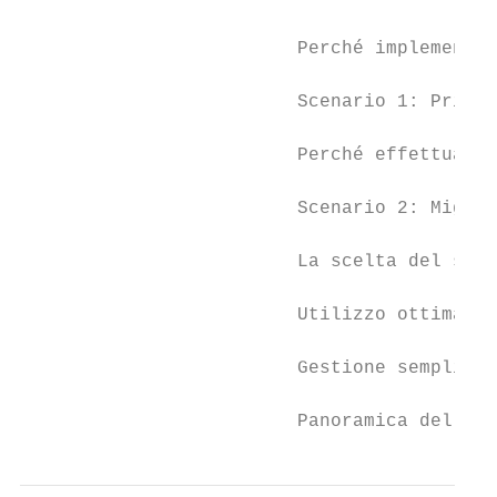
                         Perché implementar
                         Scenario 1: Prima 
                         Perché effettuare 
                         Scenario 2: Miglio
                         La scelta del serv
                         Utilizzo ottimale 
                         Gestione semplific
                         Panoramica della l