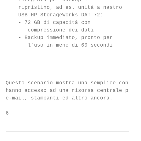
    integrata per backup e                 
    ripristino, ad es. unità a nastro

    USB HP StorageWorks DAT 72:

    • 72 GB di capacità con

       compressione dei dati

    • Backup immediato, pronto per         
       l’uso in meno di 60 secondi         
                                           
                                           
Questo scenario mostra una semplice configu
hanno accesso ad una risorsa centrale per l
e-mail, stampanti ed altro ancora.

6