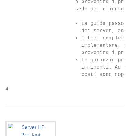
                       o prevenire i proble
                       sede del cliente.

                       • La guida passo a p
                         dei server, anche 
                       • I tool completi di
                         implementare, moni
                         prevenire i proble
                       • Le garanzie pre-fa
                         imminenti. Ad esem
                         costi sono coperti
4