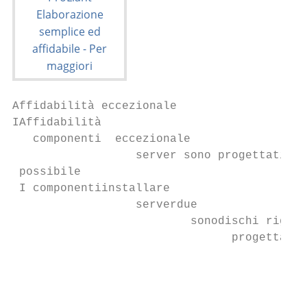
Affidabilità eccezionale

IAffidabilità

   componenti  eccezionale

                  server sono progettati pe
 possibile

 I componentiinstallare

                  serverdue

                          sonodischi rigidi
                                progettati 
                                           
                                           
                                           
                                           