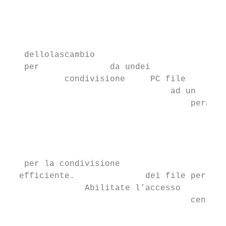
                                           
                                           
                                           
                                           
   dellolascambio

   per              da undei

           condivisione     PC file

                                ad un

                                    peraltr
                                        ren
                                           
                                           
                                           
   per la condivisione

  efficiente.              dei file per

               Abilitate l’accesso      ren
                                    central
                                           
                                           