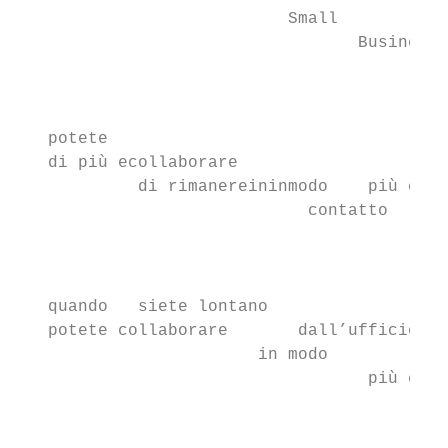
                           Small        con
                                  Business 
                                           
                                           
                                           
   potete

   di più ecollaborare

            di rimanereininmodo    più con

                             contatto   eff
                                           
                                           
                                           
   quando   siete lontano

   potete collaborare       dall’ufficio,

                        in modo           l
                                   più effi
                                           
                                           