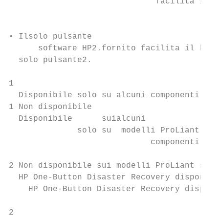
                              facilita ildi
                                           
                                           
• Ilsolo pulsante

      software HP2.fornito facilita il back
  solo pulsante2.

1

  Disponibile solo su alcuni componenti. Ri
1 Non disponibile

  Disponibile      suialcuni

              solo su  modelli ProLiant ser
                             componenti.   
                                           
2 Non disponibile sui modelli ProLiant seri
  HP One-Button Disaster Recovery disponibi
    HP One-Button Disaster Recovery disponi
                                           
2
