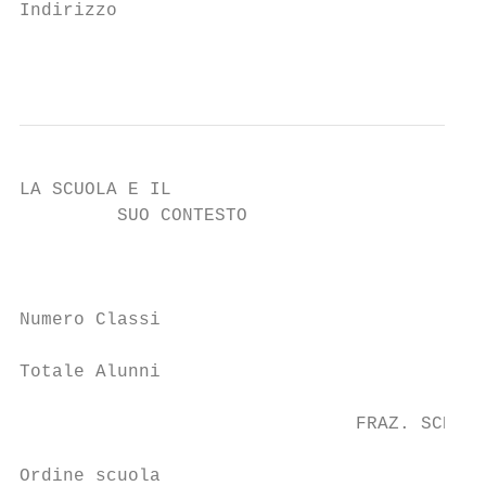
Indirizzo                                  
                                        7
LA SCUOLA E IL                             
         SUO CONTESTO                      
                                           
Numero Classi                              
Totale Alunni                              
                               FRAZ. SCHIAV
Ordine scuola                              