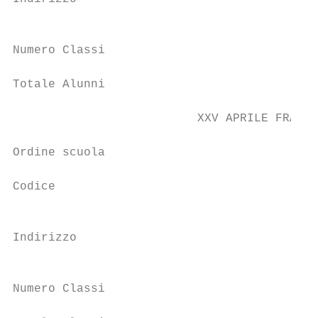
                                           
Numero Classi                              
Totale Alunni                              
                          XXV APRILE FRATTA
Ordine scuola                              
Codice                                     
                                           
Indirizzo

                                           
Numero Classi                              