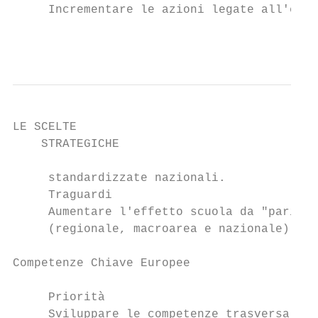
     Incrementare le azioni legate all'effe
                                           
LE SCELTE                                  
    STRATEGICHE                            
     standardizzate nazionali.

     Traguardi

     Aumentare l'effetto scuola da "pari" a
     (regionale, macroarea e nazionale).

Competenze Chiave Europee

     Priorità

     Sviluppare le competenze trasversali q