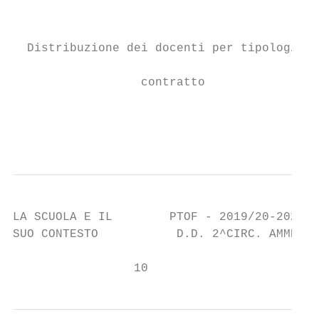
                                           
  Distribuzione dei docenti per tipologia d
                                           
                  contratto

                                           
                                           
LA SCUOLA E IL        PTOF - 2019/20-2021/2
SUO CONTESTO           D.D. 2^CIRC. AMMETO 
                 10