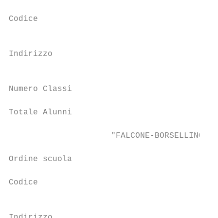
Codice                                     
                                           
Indirizzo

                                           
Numero Classi                              
Totale Alunni                              
                     "FALCONE-BORSELLINO"/C
Ordine scuola                              
Codice                                     
                                           
Indirizzo
