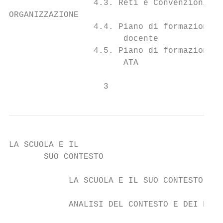
                 4.3. Reti e Convenzioni at
ORGANIZZAZIONE

                 4.4. Piano di formazione d
                       docente

                 4.5. Piano di formazione d
                       ATA

                   3
LA SCUOLA E IL                             
       SUO CONTESTO                        
            LA SCUOLA E IL SUO CONTESTO

            ANALISI DEL CONTESTO E DEI BISO