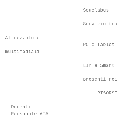
                           Scuolabus

                           Servizio traspor
Attrezzature

                           PC e Tablet pres
multimediali

                           LIM e SmartTV (d
                                           
                           presenti nei lab
                                RISORSE PRO
  Docenti                                  
  Personale ATA                            
                                       Dist