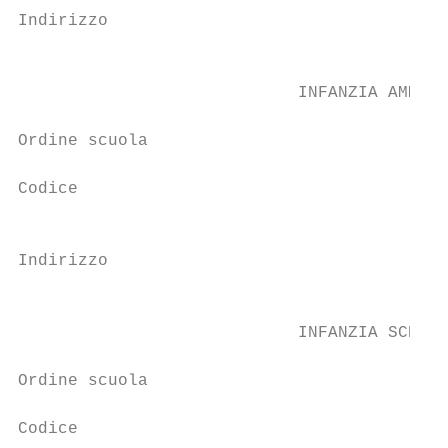
Indirizzo

                                          0
                            INFANZIA AMMETO
Ordine scuola                             S
Codice                                    P
                                          V
Indirizzo

                                          M
                            INFANZIA SCHIAV
Ordine scuola                             S
Codice                                    P