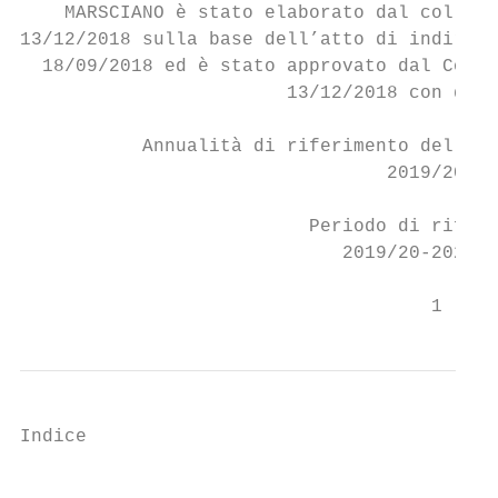
    MARSCIANO è stato elaborato dal collegi
13/12/2018 sulla base dell’atto di indirizz
  18/09/2018 ed è stato approvato dal Consi
                        13/12/2018 con deli
           Annualità di riferimento dell’ul
                                 2019/20

                          Periodo di riferi
                             2019/20-2021/2
                                     1
Indice                                  PTO
                                         D.