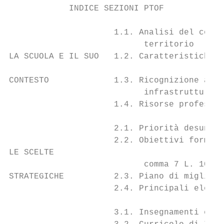
            INDICE SEZIONI PTOF

                     1.1. Analisi del conte
                           territorio

LA SCUOLA E IL SUO   1.2. Caratteristiche p
CONTESTO             1.3. Ricognizione attr
                           infrastrutture m
                     1.4. Risorse professio
                     2.1. Priorità desunte 
                     2.2. Obiettivi formati
LE SCELTE

                           comma 7 L. 107/1
STRATEGICHE          2.3. Piano di migliora
                     2.4. Principali elemen
                     3.1. Insegnamenti e qu