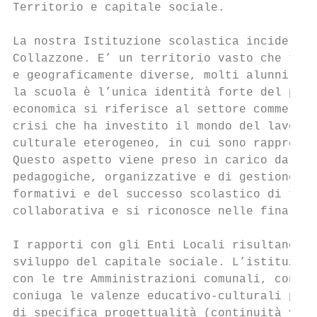
Territorio e capitale sociale.

La nostra Istituzione scolastica incide sul
Collazzone. E’ un territorio vasto che trov
e geograficamente diverse, molti alunni usu
la scuola è l’unica identità forte del paes
economica si riferisce al settore commercia
crisi che ha investito il mondo del lavoro.
culturale eterogeneo, in cui sono rappresen
Questo aspetto viene preso in carico dall’I
pedagogiche, organizzative e di gestione, f
formativi e del successo scolastico di tutt
collaborativa e si riconosce nelle finalità
I rapporti con gli Enti Locali risultano po
sviluppo del capitale sociale. L’istituzion
con le tre Amministrazioni comunali, concre
coniuga le valenze educativo-culturali pres
di specifica progettualità (continuità vert