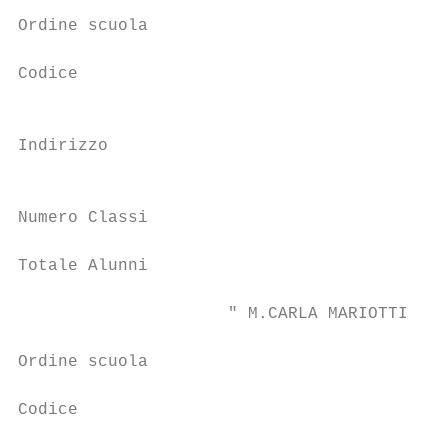
Ordine scuola                              
Codice                                     
                                           
Indirizzo

                                           
Numero Classi                              
Totale Alunni                              
                     " M.CARLA MARIOTTI"S.V
Ordine scuola                              
Codice                                     