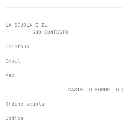
LA SCUOLA E IL                             
         SUO CONTESTO                      
Telefono                                  0
Email                                     P
Pec                                       p
                     CASTELLO FORME "G.FRAN
Ordine scuola                             S
Codice                                    P
                                          F