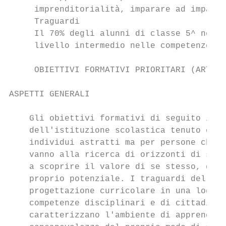
     imprenditorialità, imparare ad imparar
     Traguardi

     Il 70% degli alunni di classe 5^ nella
     livello intermedio nelle competenze tr
     OBIETTIVI FORMATIVI PRIORITARI (ART. 1
ASPETTI GENERALI

    Gli obiettivi formativi di seguito indi
    dell'istituzione scolastica tenuto cont
    individui astratti ma per persone che v
    vanno alla ricerca di orizzonti di sign
    a scoprire il valore di se stesso, dell
    proprio potenziale. I traguardi delle c
    progettazione curricolare in una logica
    competenze disciplinari e di cittadinan
    caratterizzano l'ambiente di apprendime