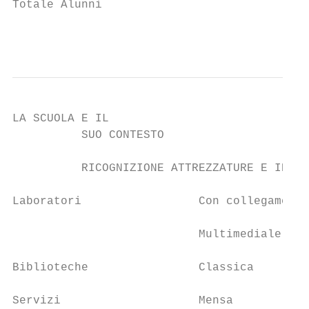
Totale Alunni                              
                                        8
LA SCUOLA E IL                             
          SUO CONTESTO                     
          RICOGNIZIONE ATTREZZATURE E INFRA
Laboratori                 Con collegamento
                           Multimediale    
Biblioteche                Classica        
Servizi                    Mensa
