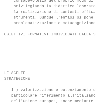
    consapevolezza del proprio modo di appr
    privilegiando la didattica laboratorial
    la realizzazione di contesti efficaci d
    strumenti. Dunque l'enfasi si pone sull
    problematizzazione e metacognizione.

OBIETTIVI FORMATIVI INDIVIDUATI DALLA SCUOL
                                           
LE SCELTE                                  
STRATEGICHE                                
   1 ) valorizzazione e potenziamento delle
   particolare riferimento all'italiano non
   dell'Unione europea, anche mediante l'ut