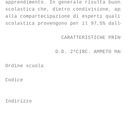
apprendimento. In generale risulta buona la
scolastica che, dietro condivisione, approv
alla compartecipazione di esperti qualifica
scolastica provengono per il 97,5% dallo St
                   CARATTERISTICHE PRINCIPA
                 D.D. 2^CIRC. AMMETO MARSCI
Ordine scuola                              
Codice                                     
                                           
Indirizzo

                                           
                                           