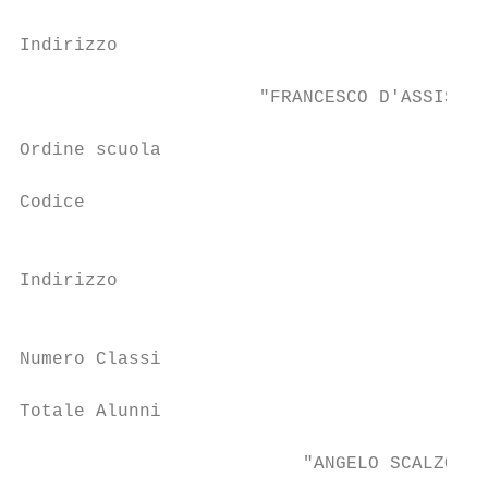
Indirizzo                                  
                      "FRANCESCO D'ASSISI" 
Ordine scuola                              
Codice                                     
                                           
Indirizzo

                                           
Numero Classi                              
Totale Alunni                              
                          "ANGELO SCALZONE"