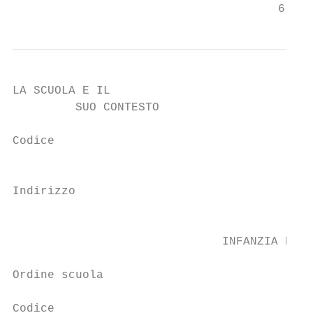
                                      6
LA SCUOLA E IL                             
         SUO CONTESTO                      
Codice                                     
                                           
Indirizzo

                                           
                              INFANZIA PAPI
Ordine scuola                              
Codice                                     