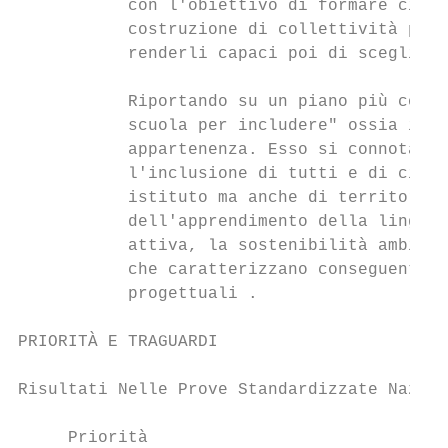
           con l'obiettivo di formare citta
           costruzione di collettività più 
           renderli capaci poi di scegliere
           Riportando su un piano più concr
           scuola per includere" ossia il m
           appartenenza. Esso si connota at
           l'inclusione di tutti e di ciasc
           istituto ma anche di territorio,
           dell'apprendimento della lingua 
           attiva, la sostenibilità ambient
           che caratterizzano conseguenteme
           progettuali .

PRIORITÀ E TRAGUARDI

Risultati Nelle Prove Standardizzate Nazion
     Priorità
