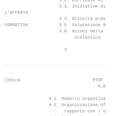
                     3.2. Curricolo di Isti
                     3.3. Iniziative di amp
L'OFFERTA

                     3.4. Attività previste
FORMATIVA            3.5. Valutazione degli
                     3.6. Azioni della Scuo
                           scolastica

                       2
Indice                            PTOF - 20
                                    D.D. 2^
                 4.1. Modello organizzativo

                 4.2. Organizzazione Uffici
                       rapporto con l'utenz