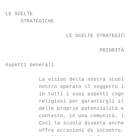
LE SCELTE                                  
     STRATEGICHE                           
                    LE SCELTE STRATEGICHE

                               PRIORITÀ DES
Aspetti Generali

           La vision della nostra scuola si
           nostro operato il soggetto in fo
           in tutti i suoi aspetti cognitiv
           religiosi per garantirgli il suc
           delle proprie potenzialità e vis
           contesto, in una comunità, la sc
           Così la scuola diventa anche per
           offre occasioni di incontro, di 