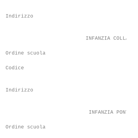
                                          V
Indirizzo

                                          M
                          INFANZIA COLLAZZO
Ordine scuola                             S
Codice                                    P
                                          V
Indirizzo

                                          C
                           INFANZIA PONTECA
Ordine scuola                             S