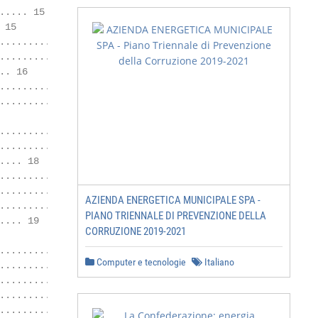
.... 15

15

............. 15

................ 16

. 16

............................... 16

.................. 16

............................. 18

.................. 18

... 18

........................... 18

............................. 19

AZIENDA ENERGETICA MUNICIPALE SPA -
.................. 19

PIANO TRIENNALE DI PREVENZIONE DELLA
... 19

CORRUZIONE 2019-2021
.......... 20

Computer e tecnologie
Italiano
............... 20

............................ 20

......... 21

........ 21
