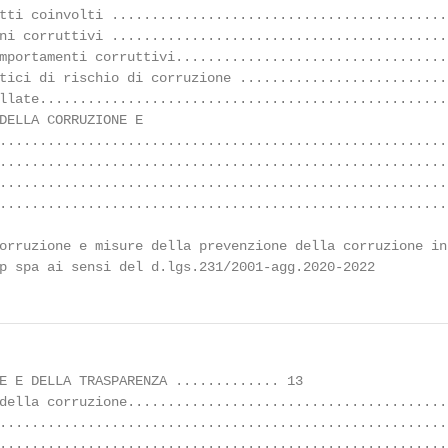
tti coinvolti ..........................................
ni corruttivi ...........................................
mportamenti corruttivi...................................
tici di rischio di corruzione ...........................
llate...................................................
DELLA CORRUZIONE E

........................................................
........................................................
........................................................
........................................................
orruzione e misure della prevenzione della corruzione in
p spa ai sensi del d.lgs.231/2001-agg.2020-2022         
E E DELLA TRASPARENZA ............. 13

della corruzione.........................................
........................................................
........................................................