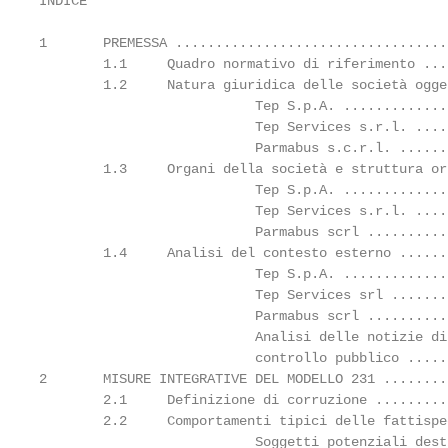
INDICE

1       PREMESSA ..................................
        1.1     Quadro normativo di riferimento ...
        1.2     Natura giuridica delle società ogge
                           Tep S.p.A. .............
                           Tep Services s.r.l. ....
                           Parmabus s.c.r.l. ......
        1.3     Organi della società e struttura or
                           Tep S.p.A. .............
                           Tep Services s.r.l. ....
                           Parmabus scrl ..........
        1.4     Analisi del contesto esterno ......
                           Tep S.p.A. .............
                           Tep Services srl .......
                           Parmabus scrl ..........
                           Analisi delle notizie di
                           controllo pubblico .....
2       MISURE INTEGRATIVE DEL MODELLO 231 ........
        2.1     Definizione di corruzione .........
        2.2     Comportamenti tipici delle fattispe
                           Soggetti potenziali dest