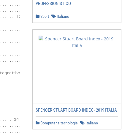
PROFESSIONISTICO
................. 11

........... 12

Sport
Italiano
..... 12

......... 12

............. 12

..................... 13

.......................... 13

.............................. 13

........................ 13

tegrative del modello di

                Pag. 2
SPENCER STUART BOARD INDEX - 2019 ITALIA
.... 14

Computer e tecnologie
Italiano
................ 14

................. 15
