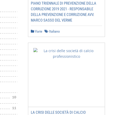
PIANO TRIENNALE DI PREVENZIONE DELLA
CORRUZIONE 2019 2021 - RESPONSABILE
............................... 5

DELLA PREVENZIONE E CORRUZIONE AVV.
................ 5

MARCO SASSO DEL VERME
......... 6

................................ 6

Varie
Italiano
.............................. 7

............................. 7

........... 7

................................ 7

.............................. 8

............................. 9

...................... 9

................................ 9

.............................. 9

........................... 10

......................... 10

.... 10

..................... 11

.... 11

LA CRISI DELLE SOCIETÀ DI CALCIO
.......... 11
