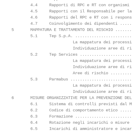
        4.4     Rapporti di RPC e RT con organismi 
        4.5     Rapporti con il Responsabile per la
        4.6     Rapporti del RPC e RT con i respons
        4.7     Coinvolgimento dei dipendenti .....
5       MAPPATURA E TRATTAMENTO DEL RISCHIO .......
        5.1     Tep S.p.A. ........................
                          La mappatura dei processi
                          Individuazione aree di ri
        5.2     Tep Services ......................
                          La mappatura dei processi
                          Individuazione aree di ri
                          Aree di rischio .........
        5.3     Parmabus ..........................
                          La mappatura dei processi
                          Individuazione aree di ri
6       MISURE ORGANIZZATIVE PER LA PREVENZIONE DEL
        6.1     Sistema di controlli previsti dal M
        6.2     Codice di comportamento etico .....
        6.3     Formazione ........................
        6.4     Rotazione negli incarichi o misure 
        6.5     Incarichi di amministratore e incar