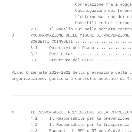
                           Correlazione fra i sogge
                           Catalogazione dei fenome
                           L’estrinsecazione dei co
                           Possibili indici sintoma
        2.3     Il Modello 231 nelle società contro
3       PROGRAMMAZIONE DELLE MISURE DI PREVENZIONE 
        SOGGETTI COINVOLTI ........................
        3.1     Obiettivi del Piano ...............
        3.2     Destinatari .......................
        3.3     Struttura del PTPCT ...............
Piano triennale 2020-2022 della prevenzione della c
organizzazione, gestione e controllo adottato da Te
4       IL RESPONSABILE PREVENZIONE DELLA CORRUZION
        4.1     Il Responsabile per la prevenzione 
        4.2     Il Responsabile per la trasparenza 
        4.3     Rapporti di RPC e RT con O.d.V. ...