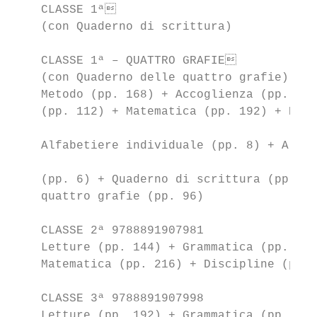
    CLASSE 1ª                             
    (con Quaderno di scrittura)

    CLASSE 1ª – QUATTRO GRAFIE            
    (con Quaderno delle quattro grafie)    
    Metodo (pp. 168) + Accoglienza (pp. 32)
    (pp. 112) + Matematica (pp. 192) + Disc
                                           
    Alfabetiere individuale (pp. 8) + Alfab
                                           
    (pp. 6) + Quaderno di scrittura (pp. 12
    quattro grafie (pp. 96)                
                                           
    CLASSE 2ª 9788891907981                
    Letture (pp. 144) + Grammatica (pp. 192
    Matematica (pp. 216) + Discipline (pp. 
                                           
    CLASSE 3ª 9788891907998                
    Letture (pp. 192) + Grammatica (pp. 192