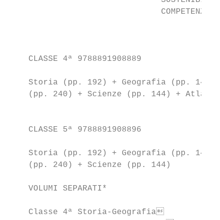
                               SOSTENIBILIT
                               COMPETENZE

                                           
    CLASSE 4ª 9788891908889                
                                           
    Storia (pp. 192) + Geografia (pp. 144) 
    (pp. 240) + Scienze (pp. 144) + Atlante
                                           
                                           
    CLASSE 5ª 9788891908896

                                           
    Storia (pp. 192) + Geografia (pp. 144) 
    (pp. 240) + Scienze (pp. 144)          
                                           
    VOLUMI SEPARATI*                       
                                           
    Classe 4ª Storia-Geografia            