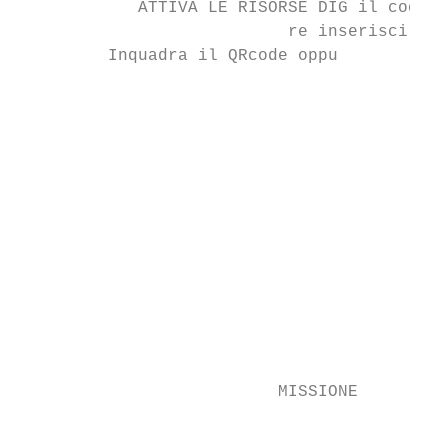
            ATTIVA LE RISORSE DIG il codice
                           re inserisci

         Inquadra il QRcode oppu

                                           
                                           
                                           
                                           
                                           
                                           
                                           
                                           
                                           
                                           
                          MISSIONE         
                                           