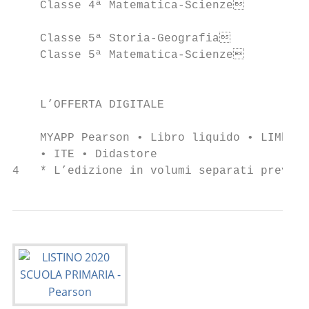
    Classe 4ª Matematica-Scienze          
                                           
    Classe 5ª Storia-Geografia            
    Classe 5ª Matematica-Scienze          
                                           
                                           
    L’OFFERTA DIGITALE                     
    MYAPP Pearson • Libro liquido • LIMbook
    • ITE • Didastore                      
4   * L’edizione in volumi separati prevede