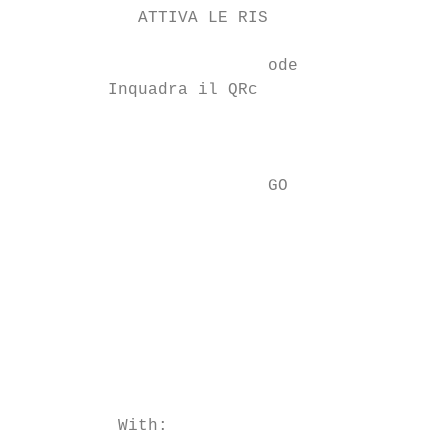
            ATTIVA LE RIS                  
                                           
                         ode               
         Inquadra il QRc

                                           
                         GO

                                           
                                           
                                           
                                           
                                           
                                           
                                           
          With:
