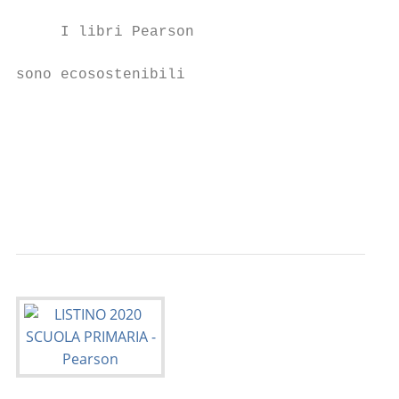
     I libri Pearson                       
sono ecosostenibili                        
                                           
                                           
                                           