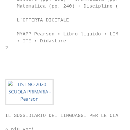
    Matematica (pp. 240) + Discipline (pp. 
                                           
    L’OFFERTA DIGITALE                     
    MYAPP Pearson • Libro liquido • LIMbook
    • ITE • Didastore                      
2
IL SUSSIDIARIO DEI LINGUAGGI PER LE CLASSI 
A più voci                                 