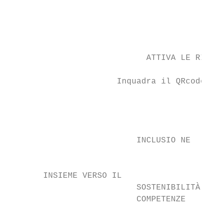
                                           
                                           
                                           
                                           
                            ATTIVA LE RISOR
                                           
                      Inquadra il QRcode op
                                           
                                           
                          INCLUSIO NE

                                           
       INSIEME VERSO IL

                          SOSTENIBILITÀ

                          COMPETENZE
