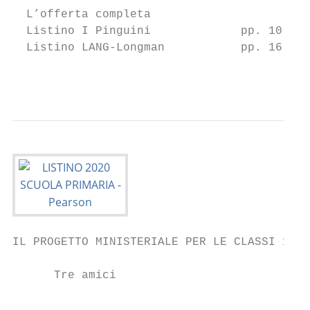
  L’offerta completa

  Listino I Pinguini             pp. 10-15

  Listino LANG-Longman           pp. 16-19

                                           
IL PROGETTO MINISTERIALE PER LE CLASSI 1a, 
      Tre amici                            
                                           
                                           