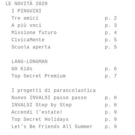
LE NOVITÀ 2020

  I PINGUINI

  Tre amici                      p. 2

  A più voci                     p. 3

  Missione futuro                p. 4

  CivicaMente                    p. 5

  Scuola aperta                  p. 5

  LANG-LONGMAN

  GO Kids                        p. 6

  Top Secret Premium             p. 7

  I progetti di parascolastica

  Nuovo INVALSI passo passo      p. 8

  INVALSI Step by Step           p. 8

  Accendi l’estate!              p. 9

  Top Secret Holidays            p. 9

  Let’s Be Friends All Summer    p. 9
