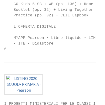
    GO Kids 5 SB + WB (pp. 136) + Home Prac
    Booklet (pp. 32) + Living Together with
    Practice (pp. 32) + CLIL Lapbook       
    L’OFFERTA DIGITALE

    MYAPP Pearson • Libro liquido • LIMbook
    • ITE • Didastore                      
6
I PROGETTI MINISTERIALI PER LE CLASSI 1a, 2