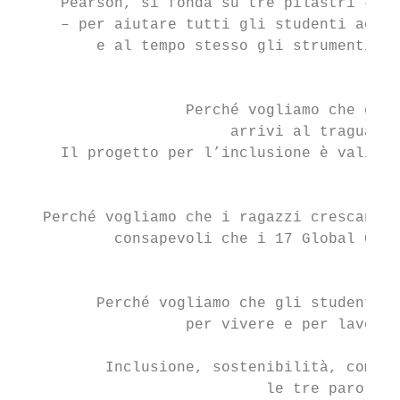
     Pearson, si fonda su tre pilastri – in
     – per aiutare tutti gli studenti ad ac
         e al tempo stesso gli strumenti pe
                                           
                   Perché vogliamo che cias
                        arrivi al traguardo
     Il progetto per l’inclusione è validat
                                           
   Perché vogliamo che i ragazzi crescano n
           consapevoli che i 17 Global Goal
                                           
         Perché vogliamo che gli studenti s
                   per vivere e per lavorar
          Inclusione, sostenibilità, compet
                            le tre parole c