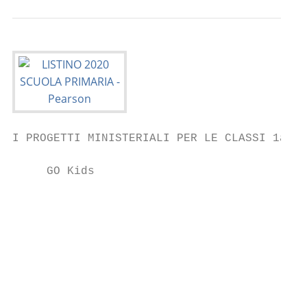
I PROGETTI MINISTERIALI PER LE CLASSI 1a, 2
     GO Kids                               
                                           
                                           
                                           
                                           
                                           
                                           
                                           