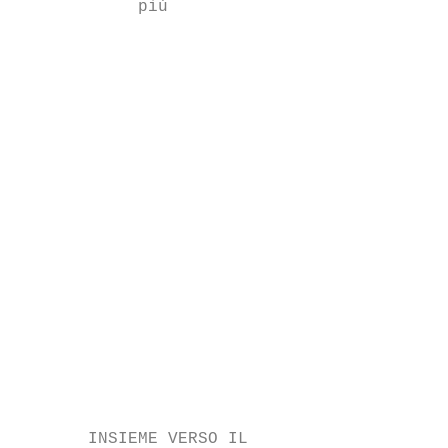
            più                            
                                           
                                           
                                           
                                           
                                           
                                           
                                           
                                           
                                          l
                                           
                                           
                                           
                                           
                                           
                                           
                                           
                                           
       INSIEME VERSO IL
