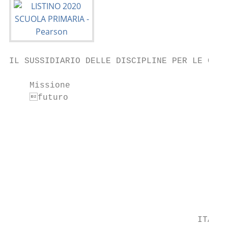
IL SUSSIDIARIO DELLE DISCIPLINE PER LE CLAS
    Missione

    futuro

                                           
                                           
                                           
                                           
                                           
                                           
                                     ITALI 