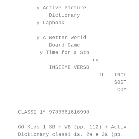
                                           
          y Active Picture

              Dictionary

          y Lapbook

                                           
          y A Better World

              Board Game

           y Time for a Sto

                            ry             
              INSIEME VERSO

                              IL   INCLU SI
                                   SOSTENIB
                                    COMPE T
                                           
    CLASSE 1ª 9788861616998                
                                           
    GO Kids 1 SB + WB (pp. 112) + Active Pi
    Dictionary classi 1a, 2a e 3a (pp. 48) 