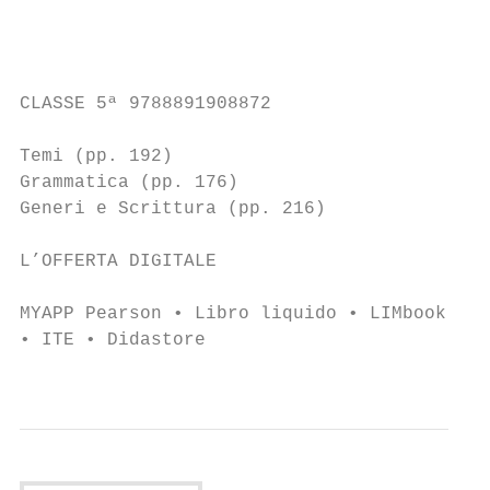
                                           
                                           
CLASSE 5ª 9788891908872

                                           
Temi (pp. 192)

Grammatica (pp. 176)

Generi e Scrittura (pp. 216)

L’OFFERTA DIGITALE

MYAPP Pearson • Libro liquido • LIMbook    
• ITE • Didastore                          
                                           