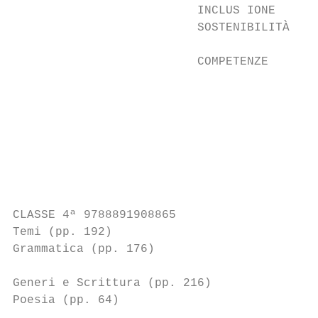
                          INCLUS IONE

                          SOSTENIBILITÀ

                                           
                          COMPETENZE

                                           
                                           
                                           
                                           
                                           
CLASSE 4ª 9788891908865                    
Temi (pp. 192)                             
Grammatica (pp. 176)

                                           
Generi e Scrittura (pp. 216)

Poesia (pp. 64)                            