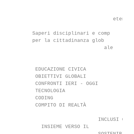
                                           
                                           
                                    etenze

                                           
         Saperi disciplinari e comp

         per la cittadinanza glob

                                 ale

                                           
                                           
          EDUCAZIONE CIVICA

          OBIETTIVI GLOBALI

          CONFRONTI IERI - OGGI

          TECNOLOGIA

          CODING                           
          COMPITO DI REALTÀ

                               INCLUSI ONE

            INSIEME VERSO IL
