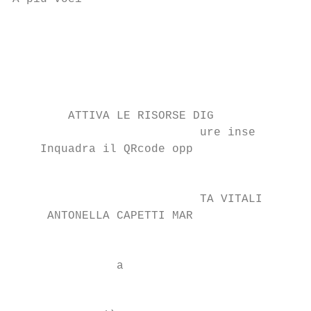
                                           
                                           
                                           
                                           
                                           
        ATTIVA LE RISORSE DIG              
                           ure inse        
    Inquadra il QRcode opp

                                           
                           TA VITALI

     ANTONELLA CAPETTI MAR

                                           
               a

                                           