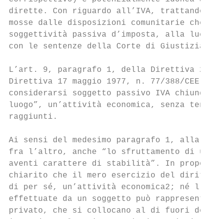
dirette. Con riguardo all’IVA, trattandosi 
mosse dalle disposizioni comunitarie che re
soggettività passiva d’imposta, alla luce d
con le sentenze della Corte di Giustizia de
L’art. 9, paragrafo 1, della Direttiva 26 n
Direttiva 17 maggio 1977, n. 77/388/CEE, la
considerarsi soggetto passivo IVA chiunque 
luogo”, un’attività economica, senza tener 
raggiunti.

Ai sensi del medesimo paragrafo 1, alla noz
fra l’altro, anche “lo sfruttamento di un b
aventi carattere di stabilità”. In proposit
chiarito che il mero esercizio del diritto 
di per sé, un’attività economica2; né l’amp
effettuate da un soggetto può rappresentare
privato, che si collocano al di fuori del c