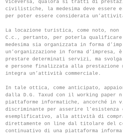
Viceversa, qualora si tratti di prestazioni
civilistiche, la medesima deve essere eserc
per poter essere considerata un’attività co
La locazione turistica, come noto, non rien
C.c., pertanto, per poterla qualificare com
medesima sia organizzata in forma d’impresa
un’organizzazione in forma d’impresa, è nec
prestare determinati servizi, ma svolga a p
e persone finalizzata alla prestazione mede
integra un’attività commerciale.

In tale ottica, come anticipato, appaiono d
dalla D.G. Taxud con il working paper n. 87
piattaforme informatiche, ancorché in via c
discriminante per asserire l’esistenza del 
esemplificativo, alla attività di compraven
direttamente on line dal titolare del conto
continuativo di una piattaforma informatica