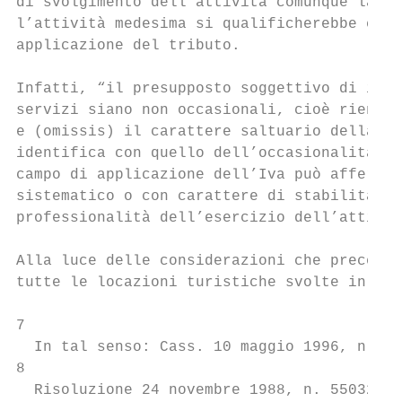
di svolgimento dell’attività comunque lasci
l’attività medesima si qualificherebbe come
applicazione del tributo.

Infatti, “il presupposto soggettivo di impo
servizi siano non occasionali, cioè rientra
e (omissis) il carattere saltuario della at
identifica con quello dell’occasionalità; n
campo di applicazione dell’Iva può affermar
sistematico o con carattere di stabilità e 
professionalità dell’esercizio dell’attivit
Alla luce delle considerazioni che precedon
tutte le locazioni turistiche svolte in via
7

  In tal senso: Cass. 10 maggio 1996, n. 44
8

  Risoluzione 24 novembre 1988, n. 550326.
