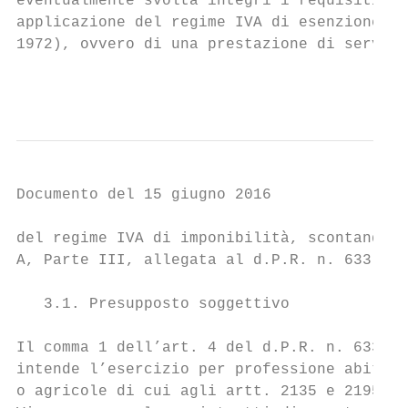
eventualmente svolta integri i requisiti di
applicazione del regime IVA di esenzione, d
1972), ovvero di una prestazione di servizi
                                           
Documento del 15 giugno 2016

del regime IVA di imponibilità, scontando l
A, Parte III, allegata al d.P.R. n. 633 del
   3.1. Presupposto soggettivo

Il comma 1 dell’art. 4 del d.P.R. n. 633 de
intende l’esercizio per professione abitual
o agricole di cui agli artt. 2135 e 2195 de