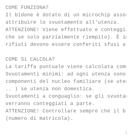
COME FUNZIONA?

Il bidone è dotato di un microchip associat
attribuire lo svuotamento all'utenza.

ATTENZIONE! Viene effettuato e conteggiato 
che se solo parzialmente riempito). È impor
rifiuti devono essere conferiti sfusi all'i
COME Si CALCOLA?

La tariffa puntuale viene calcolata come se
Svuotamenti minimi: ad ogni utenza sono ass
componenti del nucleo familiare (se utenza 
.. ) se utenza non domestica.

Svuotamenti a conguaglio: se gli svuotament
verranno conteggiati a parte.

ATTENZIONE! Controllare sempre che il bidon
(numero di matricola).

                                       UTEN