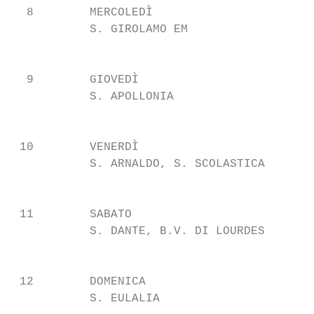
  8        MERCOLEDÌ

           S. GIROLAMO EM                  
                                           
  9        GIOVEDÌ

           S. APOLLONIA                    
                                           
 10        VENERDÌ

           S. ARNALDO, S. SCOLASTICA       
                                           
 11        SABATO

           S. DANTE, B.V. DI LOURDES       
                                           
 12        DOMENICA

           S. EULALIA                      