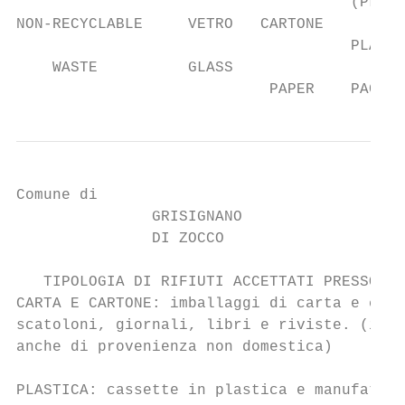
                                     (PLAST
NON-RECYCLABLE     VETRO   CARTONE         
                                     PLASTI
    WASTE          GLASS                   
                            PAPER    PACKAG
Comune di

               GRISIGNANO

               DI ZOCCO

   TIPOLOGIA DI RIFIUTI ACCETTATI PRESSO IL
CARTA E CARTONE: imballaggi di carta e cart
scatoloni, giornali, libri e riviste. (in m
anche di provenienza non domestica)        
                                           
PLASTICA: cassette in plastica e manufatti 