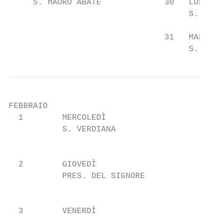
     S. MAURO ABATE             30   LUNEDÌ

                                     S. MAR
                                31   MARTED
                                     S. GIO
FEBBRAIO

  1        MERCOLEDÌ

           S. VERDIANA                     
                                           
  2        GIOVEDÌ

           PRES. DEL SIGNORE               
                                           
  3        VENERDÌ
