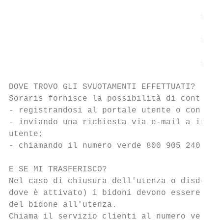
                                       svuo
                                       svuo
                                       svuo
DOVE TROVO GLI SVUOTAMENTI EFFETTUATI?

Soraris fornisce la possibilità di controll
- registrandosi al portale utente o con la 
- inviando una richiesta via e-mail a info@
utente;

- chiamando il numero verde 800 905 240.

E SE MI TRASFERISCO?

Nel caso di chiusura dell'utenza o disdetta
dove è attivato) i bidoni devono essere ric
del bidone all'utenza.

Chiama il servizio clienti al numero verde 