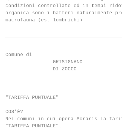
condizioni controllate ed in tempi ridotti.
organica sono i batteri naturalmente presen
macrofauna (es. lombrichi)
Comune di

                GRISIGNANO

                DI ZOCCO

                                           
"TARIFFA PUNTUALE"                         
COS'È?

Nei comuni in cui opera Soraris la tariffa 
"TARIFFA PUNTUALE".
