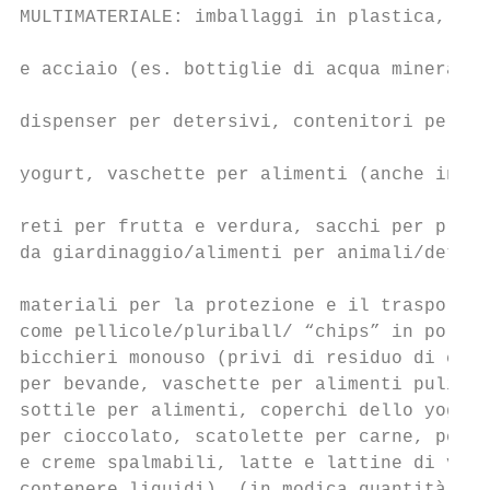
MULTIMATERIALE: imballaggi in plastica, all
                                           
e acciaio (es. bottiglie di acqua minerale,
                                           
dispenser per detersivi, contenitori per sa
                                           
yogurt, vaschette per alimenti (anche in po
                                           
reti per frutta e verdura, sacchi per prodo
da giardinaggio/alimenti per animali/deters
                                           
materiali per la protezione e il trasporto 
come pellicole/pluriball/ “chips” in polist
bicchieri monouso (privi di residuo di cibo
per bevande, vaschette per alimenti pulite,
sottile per alimenti, coperchi dello yogurt
per cioccolato, scatolette per carne, pesce
e creme spalmabili, latte e lattine di vari