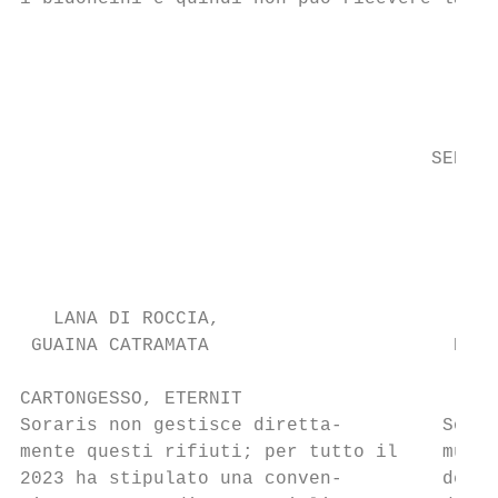
                                           
                                           
                                           
                                           
                                     SERVIZ
                                           
                                           
                                           
   LANA DI ROCCIA,

 GUAINA CATRAMATA                      PANN
                                        DA 
CARTONGESSO, ETERNIT

Soraris non gestisce diretta-         Sono 
mente questi rifiuti; per tutto il    munal
2023 ha stipulato una conven-         dedic