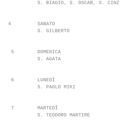
           S. BIAGIO, S. OSCAR, S. CINZIA  
                                           
 4         SABATO

           S. GILBERTO                     
                                           
  5        DOMENICA

           S. AGATA                        
                                           
  6        LUNEDÌ

           S. PAOLO MIKI                   
                                           
  7        MARTEDÌ

           S. TEODORO MARTIRE              
                                           