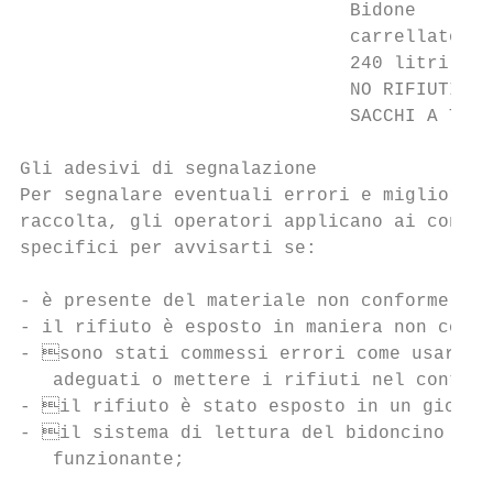
                              Bidone       
                              carrellato   
                              240 litri    
                              NO RIFIUTI/  
                              SACCHI A TERR
Gli adesivi di segnalazione

Per segnalare eventuali errori e migliorare
raccolta, gli operatori applicano ai conten
specifici per avvisarti se:                
- è presente del materiale non conforme;

- il rifiuto è esposto in maniera non corre
- sono stati commessi errori come usare sa
   adeguati o mettere i rifiuti nel conteni
- il rifiuto è stato esposto in un giorno 
- il sistema di lettura del bidoncino (chi
   funzionante;                            