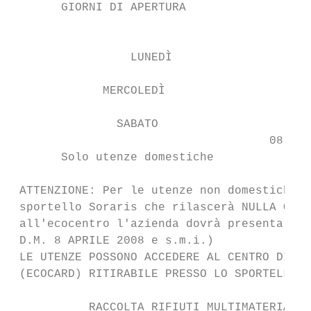
       GIORNI DI APERTURA

                                           
                 LUNEDÌ                    
             MERCOLEDÌ                     
               SABATO

                                     08.30 
       Solo utenze domestiche

 ATTENZIONE: Per le utenze non domestiche l
 sportello Soraris che rilascerà NULLA OSTA
 all'ecocentro l'azienda dovrà presentare l
 D.M. 8 APRILE 2008 e s.m.i.)

 LE UTENZE POSSONO ACCEDERE AL CENTRO DI RA
 (ECOCARD) RITIRABILE PRESSO LO SPORTELLO S
           RACCOLTA RIFIUTI MULTIMATERIALE 