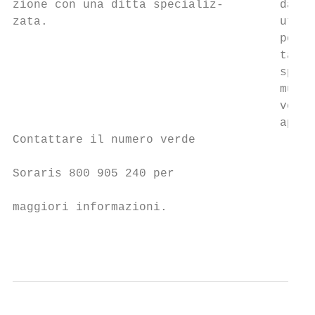
zione con una ditta specializ-        da in
zata.                                 utenz
                                      posso
                                      tale 
                                      sport
                                      mune 
                                      verrà
                                      aprir
Contattare il numero verde

                                           
Soraris 800 905 240 per

                                           
maggiori informazioni.

                                           
                                           