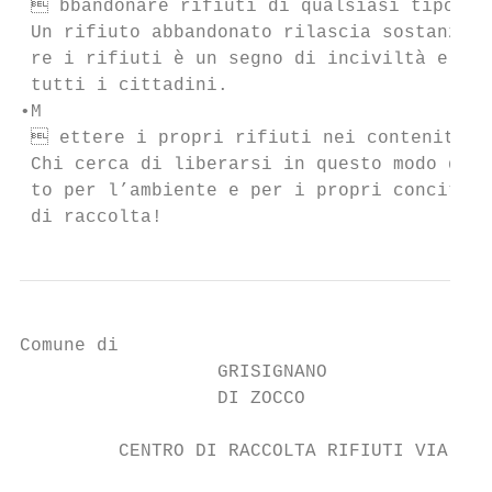
  bbandonare rifiuti di qualsiasi tipo

 Un rifiuto abbandonato rilascia sostanze n
 re i rifiuti è un segno di inciviltà e com
 tutti i cittadini.

•M

  ettere i propri rifiuti nei contenitori 
 Chi cerca di liberarsi in questo modo dei 
 to per l’ambiente e per i propri concittad
 di raccolta!
Comune di

                  GRISIGNANO

                  DI ZOCCO

         CENTRO DI RACCOLTA RIFIUTI VIA DEL
                                           