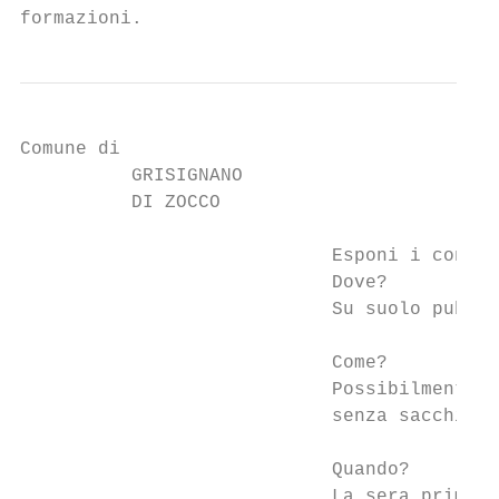
formazioni.
Comune di

          GRISIGNANO

          DI ZOCCO

                            Esponi i conten
                            Dove?

                            Su suolo pubbli
                            Come?

                            Possibilmente p
                            senza sacchi al
                            Quando?

                            La sera prima d