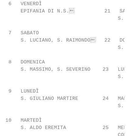
 6   VENERDÌ

     EPIFANIA DI N.S.          21   SABATO
                                     S. AGN
 7   SABATO

     S. LUCIANO, S. RAIMONDO   22   DOMENI
                                     S. VIN
 8   DOMENICA

     S. MASSIMO, S. SEVERINO    23   LUNEDÌ

                                     S. EME
 9   LUNEDÌ

     S. GIULIANO MARTIRE        24   MARTED
                                     S. FRA
10   MARTEDÌ

     S. ALDO EREMITA            25   MERCOL
                                     CONVER