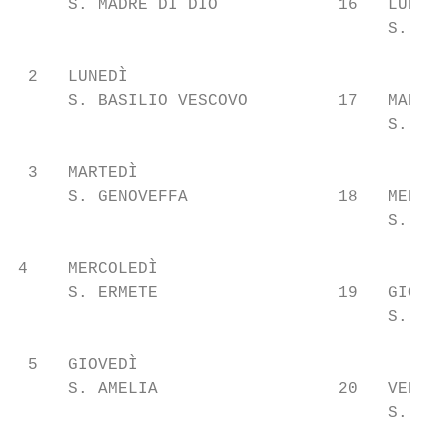
     S. MADRE DI DIO            16   LUNEDÌ

                                     S. MAR
 2   LUNEDÌ

     S. BASILIO VESCOVO         17   MARTED
                                     S. ANT
 3   MARTEDÌ

     S. GENOVEFFA               18   MERCOL
                                     S. LIB
4    MERCOLEDÌ

     S. ERMETE                  19   GIOVED
                                     S. MAR
 5   GIOVEDÌ

     S. AMELIA                  20   VENERD
                                     S. SEB