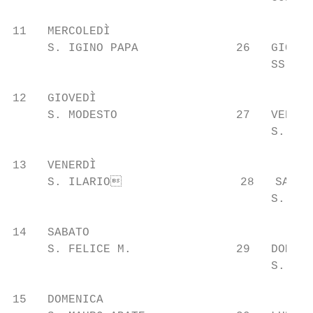
11   MERCOLEDÌ

     S. IGINO PAPA              26   GIOVED
                                     SS. TI
12   GIOVEDÌ

     S. MODESTO                 27   VENERD
                                     S. ANG
13   VENERDÌ

     S. ILARIO                 28   SABATO
                                     S. TOM
14   SABATO

     S. FELICE M.               29   DOMENI
                                     S. COS
15   DOMENICA
