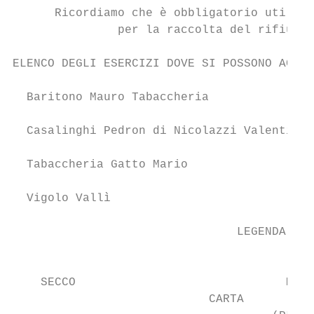
      Ricordiamo che è obbligatorio utilizz
               per la raccolta del rifiuto 
ELENCO DEGLI ESERCIZI DOVE SI POSSONO ACQUI
  Baritono Mauro Tabaccheria               
  Casalinghi Pedron di Nicolazzi Valentina 
  Tabaccheria Gatto Mario                  
  Vigolo Vallì                             
                                LEGENDA SIM
                                           
    SECCO                              MULT
                            CARTA
