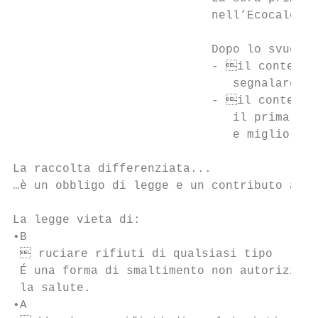
                            nell’Ecocalenda
                            Dopo lo svuotam
                            - il contenito
                               segnalare ch
                            - il contenito
                               il prima pos
                               e migliorare
La raccolta differenziata...

…è un obbligo di legge e un contributo alla
La legge vieta di:

•B

  ruciare rifiuti di qualsiasi tipo

 É una forma di smaltimento non autorizzata
 la salute.

•A
