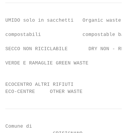
UMIDO solo in sacchetti   Organic waste onl
                                           
compostabili              compostable bags

SECCO NON RICICLABILE       DRY NON - RECYC
VERDE E RAMAGLIE GREEN WASTE               
                                           
ECOCENTRO ALTRI RIFIUTI

ECO-CENTRE     OTHER WASTE
Comune di
