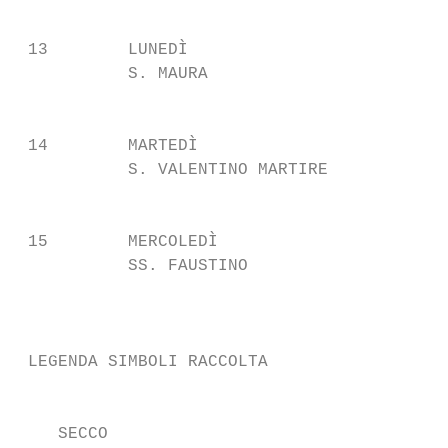
                                           
 13        LUNEDÌ

           S. MAURA                        
                                           
 14        MARTEDÌ

           S. VALENTINO MARTIRE

                                           
 15        MERCOLEDÌ

           SS. FAUSTINO

                                           
                                           
                                           
 LEGENDA SIMBOLI RACCOLTA

                                           
    SECCO                                  