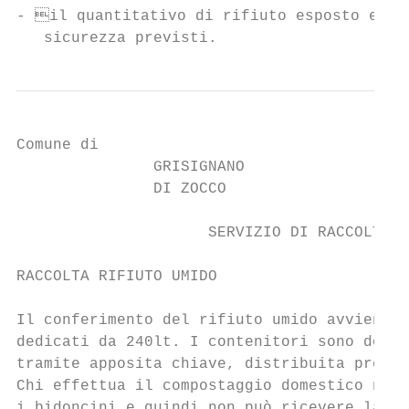
- il quantitativo di rifiuto esposto ecced
   sicurezza previsti.
Comune di

               GRISIGNANO

               DI ZOCCO

                     SERVIZIO DI RACCOLTA S
RACCOLTA RIFIUTO UMIDO

                                           
Il conferimento del rifiuto umido avviene c
dedicati da 240lt. I contenitori sono dotat
tramite apposita chiave, distribuita presso
Chi effettua il compostaggio domestico non 
i bidoncini e quindi non può ricevere la ch