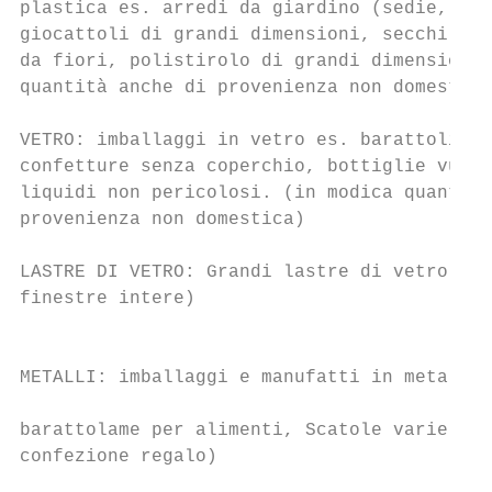
plastica es. arredi da giardino (sedie, tav
giocattoli di grandi dimensioni, secchi, so
da fiori, polistirolo di grandi dimensioni.
quantità anche di provenienza non domestica
                                           
VETRO: imballaggi in vetro es. barattoli pe
confetture senza coperchio, bottiglie vuote
liquidi non pericolosi. (in modica quantità
provenienza non domestica)                 
                                           
LASTRE DI VETRO: Grandi lastre di vetro (NO

finestre intere)                           
                                           
                                           
METALLI: imballaggi e manufatti in metallo 
                                           
barattolame per alimenti, Scatole varie usa
confezione regalo)

                                           