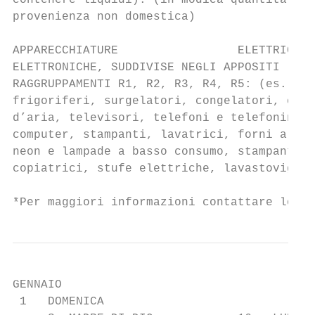
contenere liquidi). (in modica quantità anc
provenienza non domestica)                 
                                           
APPARECCHIATURE                 ELETTRICHE 
ELETTRONICHE, SUDDIVISE NEGLI APPOSITI     
RAGGRUPPAMENTI R1, R2, R3, R4, R5: (es.    
frigoriferi, surgelatori, congelatori, cond
d’aria, televisori, telefoni e telefonini, 
computer, stampanti, lavatrici, forni a mic
neon e lampade a basso consumo, stampanti, 
copiatrici, stufe elettriche, lavastoviglie
*Per maggiori informazioni contattare lo sp
GENNAIO

 1   DOMENICA
