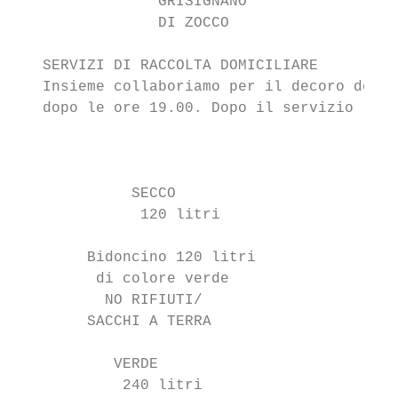
                GRISIGNANO

                DI ZOCCO

   SERVIZI DI RACCOLTA DOMICILIARE

   Insieme collaboriamo per il decoro del t
   dopo le ore 19.00. Dopo il servizio riti
                                           
                                           
             SECCO

              120 litri

        Bidoncino 120 litri                
         di colore verde                   
          NO RIFIUTI/                      
        SACCHI A TERRA                     
           VERDE

            240 litri
