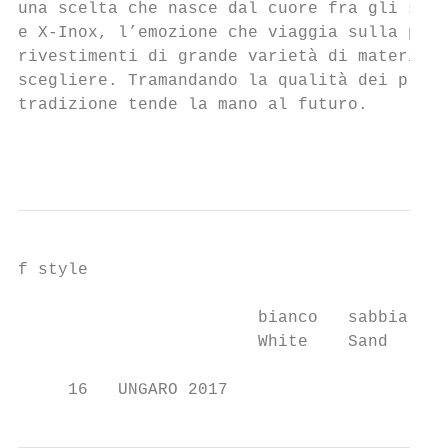
una scelta che nasce dal cuore fra gli scam
e X-Inox, l’emozione che viaggia sulla pell
rivestimenti di grande varietà di materiali
scegliere. Tramandando la qualità dei prodo
tradizione tende la mano al futuro.        
                                           
f style

                        bianco   sabbia   m
                        White    Sand     M
     16   UNGARO 2017