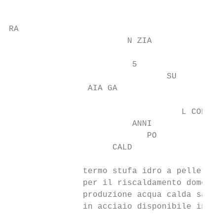
RA

                        N ZIA

                         5                 
                                SU

                AIA GA

                                   L COR

                         ANNI

                            PO

                     CALD

               termo stufa idro a pellet a 
               per il riscaldamento domesti
               produzione acqua calda sanit
               in acciaio disponibile in 5 