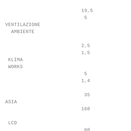
                          19,5             
                           5               
VENTILAZIONE

  AMBIENTE

                                           
                          2,5              
                          1,5              
 KLIMA

 WORKS

                           5               
                          1,4              
                           35              
ASIA                                       
                          160              
                                           
 LCD                                       
                           80              