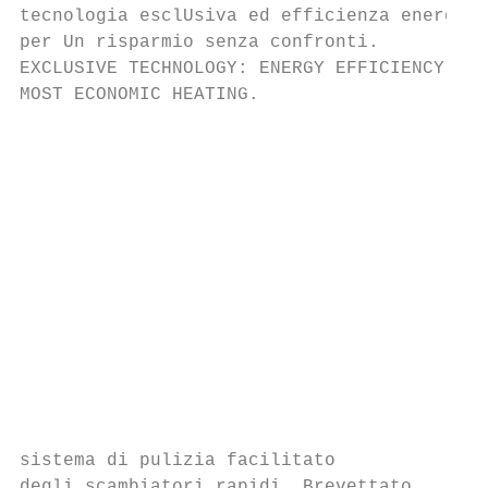
tecnologia esclUsiva ed efficienza energeti
per Un risparmio senza confronti.

EXCLUSIVE TECHNOLOGY: ENERGY EFFICIENCY FOR
MOST ECONOMIC HEATING.

                                           
                                           
                                           
                                           
                                           
                                           
                                           
                                           
sistema di pulizia facilitato

degli scambiatori rapidi. Brevettato.
