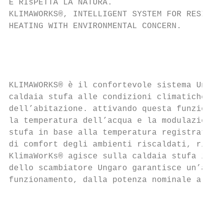
E RIsPETTA LA NATURA.

KLIMAWORKS®, INTELLIGENT SYSTEM FOR RESIDEN
HEATING WITH ENVIRONMENTAL CONCERN.

                                           
                                           
KLIMAWORKS® è il confortevole sistema Ungar
caldaia stufa alle condizioni climatiche ri
dell’abitazione. attivando questa funzione,
la temperatura dell’acqua e la modulazione 
stufa in base alla temperatura registrata a
di comfort degli ambienti riscaldati, riduc
KlimaWorKs® agisce sulla caldaia stufa in m
dello scambiatore Ungaro garantisce un’alti
funzionamento, dalla potenza nominale alla 
                                           
                                           