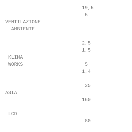
                          19,5             
                           5               
VENTILAZIONE

  AMBIENTE

                                           
                          2,5              
                          1,5              
 KLIMA

 WORKS                     5               
                          1,4              
                           35              
ASIA                                       
                          160              
                                           
 LCD                                       
                           80              
                                           