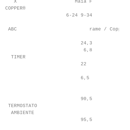
   X                    Maia F             
COPPER®                                    
                     6-24 9-34             
 ABC                         rame / Copper 
                                           
                          24,3             
                           6,8             
  TIMER

                          22               
                          6,5              
                                           
                          90,5             
 TERMOSTATO

  AMBIENTE

                          95,5             
                                           