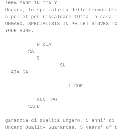
100% MADE IN ITALY.

Ungaro, lo specialista delle termostUfe

a pellet per riscaldare tUtta la casa.

UNGARO, SPECIALISTS IN PELLET STOVES TO HEA
YOUR HOME.

           N ZIA

        RA

           5

                   SU

  AIA GA

                      L COR

           ANNI PO

        CALD

garanzia di qualità Ungaro, 5 anni* di tran
Ungaro Quality Guarantee, 5 years* of tranq