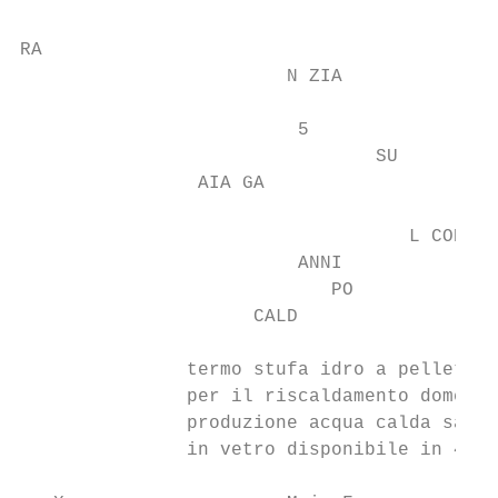
RA

                        N ZIA

                         5                 
                                SU

                AIA GA

                                   L COR

                         ANNI

                            PO

                     CALD

               termo stufa idro a pellet a 
               per il riscaldamento domesti
               produzione acqua calda sanit
               in vetro disponibile in 4 co