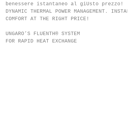
benessere istantaneo al giUsto prezzo!

DYNAMIC THERMAL POWER MANAGEMENT. INSTANT

COMFORT AT THE RIGHT PRICE!

UNGARO’S FLUENTH® SYSTEM

FOR RAPID HEAT EXCHANGE

                                           
                                           
                                           
                                           
                                           
                                           
                                           
                                           
                                           
                                           