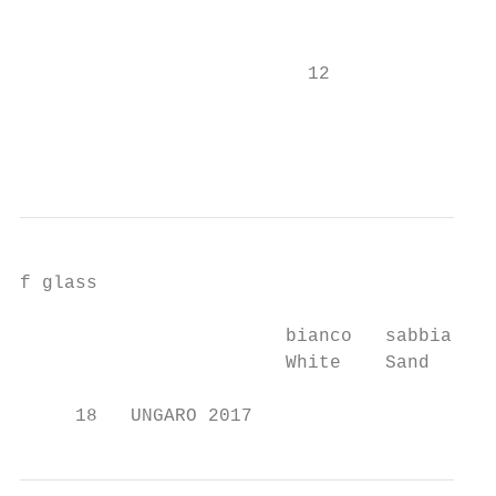
                                           
                          12               
                                           
                                           
f glass

                        bianco   sabbia   b
                        White    Sand     B
     18   UNGARO 2017