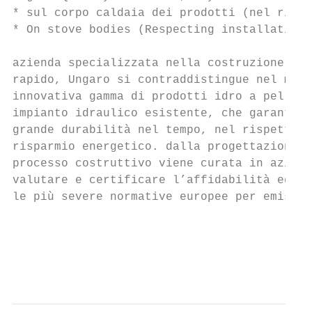
* sul corpo caldaia dei prodotti (nel rispe
* On stove bodies (Respecting installation 
azienda specializzata nella costruzione di 
rapido, Ungaro si contraddistingue nel merc
innovativa gamma di prodotti idro a pellet,
impianto idraulico esistente, che garantisc
grande durabilità nel tempo, nel rispetto d
risparmio energetico. dalla progettazione a
processo costruttivo viene curata in aziend
valutare e certificare l’affidabilità ed ec
le più severe normative europee per emissio
                                           
                                           