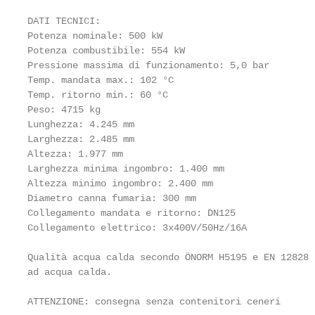
DATI TECNICI:

Potenza nominale: 500 kW

Potenza combustibile: 554 kW

Pressione massima di funzionamento: 5,0 bar

Temp. mandata max.: 102 °C

Temp. ritorno min.: 60 °C

Peso: 4715 kg

Lunghezza: 4.245 mm

Larghezza: 2.485 mm

Altezza: 1.977 mm

Larghezza minima ingombro: 1.400 mm

Altezza minimo ingombro: 2.400 mm

Diametro canna fumaria: 300 mm

Collegamento mandata e ritorno: DN125

Collegamento elettrico: 3x400V/50Hz/16A

Qualità acqua calda secondo ÖNORM H5195 e EN 12828 
ad acqua calda.

ATTENZIONE: consegna senza contenitori ceneri
