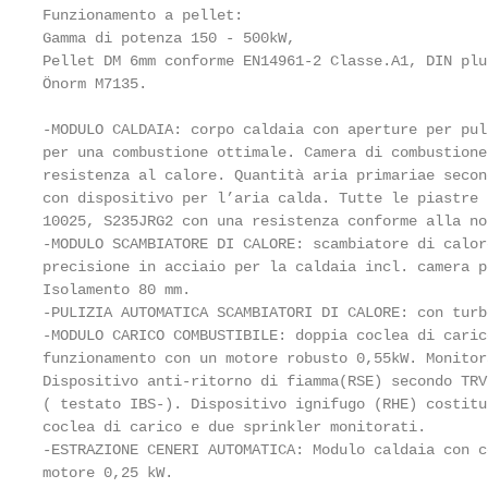
Funzionamento a pellet:

Gamma di potenza 150 - 500kW,

Pellet DM 6mm conforme EN14961-2 Classe.A1, DIN plu
Önorm M7135.

-MODULO CALDAIA: corpo caldaia con aperture per pul
per una combustione ottimale. Camera di combustione
resistenza al calore. Quantità aria primariae secon
con dispositivo per l’aria calda. Tutte le piastre 
10025, S235JRG2 con una resistenza conforme alla nor
-MODULO SCAMBIATORE DI CALORE: scambiatore di calor
precisione in acciaio per la caldaia incl. camera p
Isolamento 80 mm.

-PULIZIA AUTOMATICA SCAMBIATORI DI CALORE: con turb
-MODULO CARICO COMBUSTIBILE: doppia coclea di caric
funzionamento con un motore robusto 0,55kW. Monitor
Dispositivo anti-ritorno di fiamma(RSE) secondo TRV
( testato IBS-). Dispositivo ignifugo (RHE) costitu
coclea di carico e due sprinkler monitorati.

-ESTRAZIONE CENERI AUTOMATICA: Modulo caldaia con c
motore 0,25 kW.
