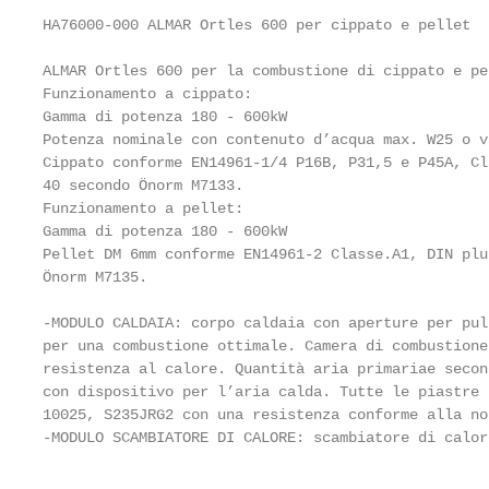
HA76000-000 ALMAR Ortles 600 per cippato e pellet

ALMAR Ortles 600 per la combustione di cippato e pel
Funzionamento a cippato:

Gamma di potenza 180 - 600kW

Potenza nominale con contenuto d’acqua max. W25 o v
Cippato conforme EN14961-1/4 P16B, P31,5 e P45A, Cl
40 secondo Önorm M7133.

Funzionamento a pellet:

Gamma di potenza 180 - 600kW

Pellet DM 6mm conforme EN14961-2 Classe.A1, DIN plu
Önorm M7135.

-MODULO CALDAIA: corpo caldaia con aperture per pul
per una combustione ottimale. Camera di combustione
resistenza al calore. Quantità aria primariae secon
con dispositivo per l’aria calda. Tutte le piastre 
10025, S235JRG2 con una resistenza conforme alla nor
-MODULO SCAMBIATORE DI CALORE: scambiatore di calor