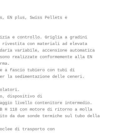
s, EN plus, Swiss Pellets e

izia e controllo. Griglia a gradini

 rivestita con materiali ad elevata

daria variabile, accensione automatica

sono realizzate conformemente alla EN

ma.

e a fascio tubiero con tubi di

er la sedimentazione delle ceneri.

olatori.

o, dispositivo di

aggio livello contenitore intermedio.

B H 118 con motore di ritorno a molla

ito da due sonde termiche sul tubo della

oclee di trasporto con
