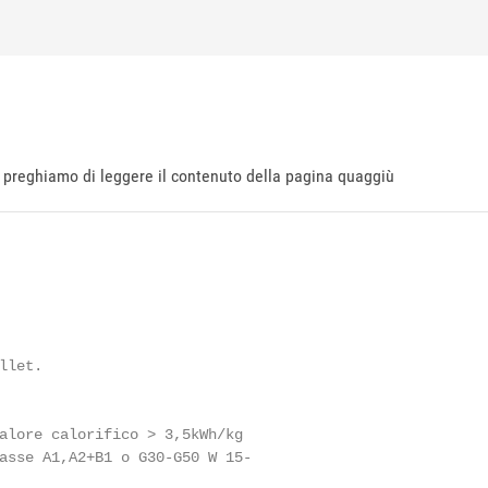
ti preghiamo di leggere il contenuto della pagina quaggiù
let.

alore calorifico > 3,5kWh/kg

asse A1,A2+B1 o G30-G50 W 15-
