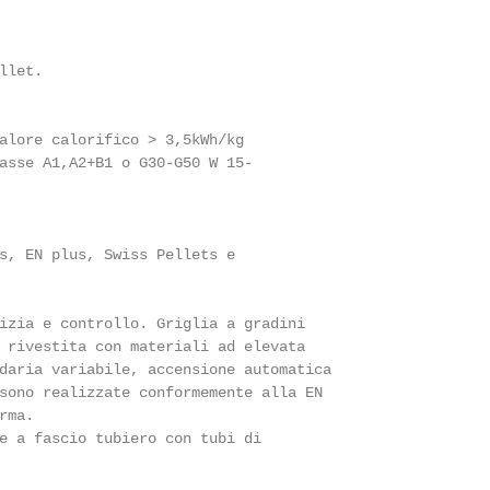
let.

alore calorifico > 3,5kWh/kg

asse A1,A2+B1 o G30-G50 W 15-

s, EN plus, Swiss Pellets e

izia e controllo. Griglia a gradini

 rivestita con materiali ad elevata

daria variabile, accensione automatica

sono realizzate conformemente alla EN

ma.

e a fascio tubiero con tubi di