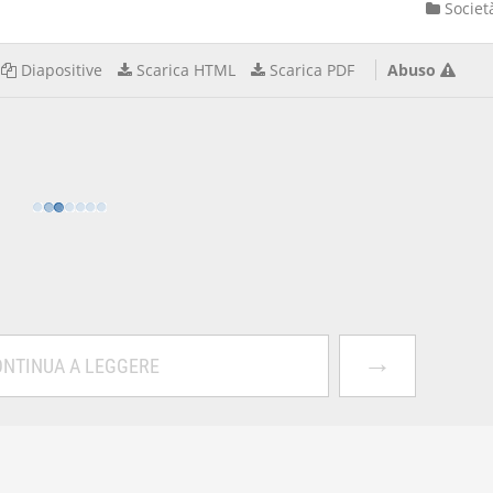
Societ
Diapositive
Scarica HTML
Scarica PDF
Abuso
→
NTINUA A LEGGERE