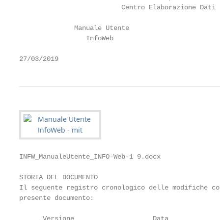
                          Centro Elaborazione Dati

              Manuale Utente

                 InfoWeb

27/03/2019
INFW_ManualeUtente_INFO-Web-1 9.docx

STORIA DEL DOCUMENTO

Il seguente registro cronologico delle modifiche co
presente documento:

      Versione                    Data             