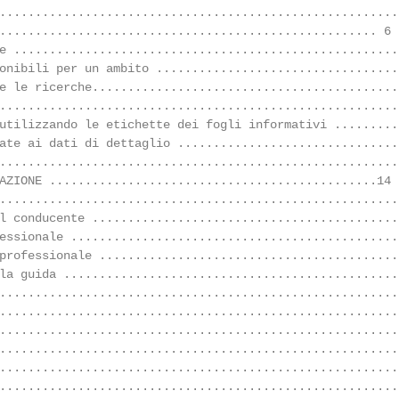
........................................................
..................................................... 6

e ......................................................
onibili per un ambito ..................................
e le ricerche...........................................
........................................................
utilizzando le etichette dei fogli informativi .........
ate ai dati di dettaglio ...............................
........................................................
AZIONE ..............................................14

........................................................
l conducente ...........................................
essionale ..............................................
professionale ..........................................
la guida ...............................................
........................................................
........................................................
........................................................
........................................................
........................................................
........................................................