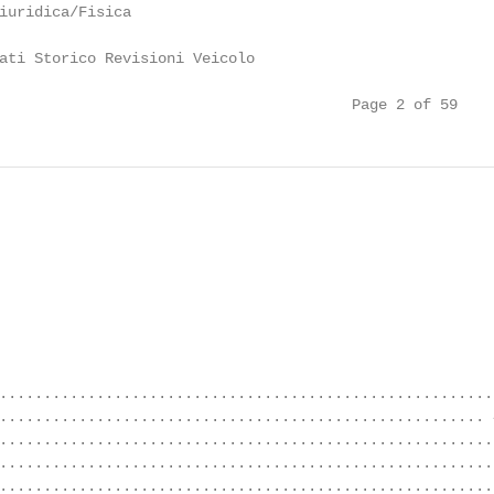
iuridica/Fisica

ati Storico Revisioni Veicolo

                                        Page 2 of 59
........................................................
....................................................... 4
........................................................
.........................................................
........................................................