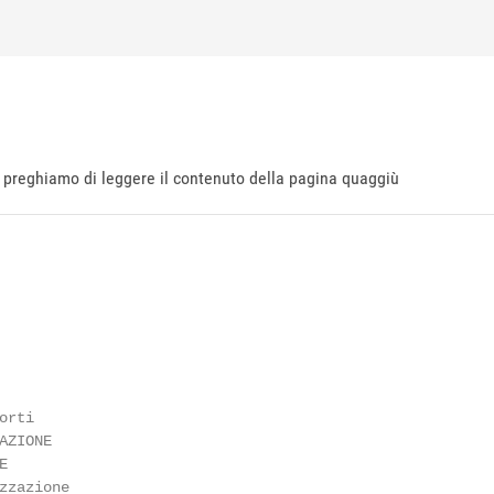
ti preghiamo di leggere il contenuto della pagina quaggiù
rti

ZIONE



zzazione
