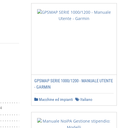
GPSMAP SERIE 1000/1200 - MANUALE UTENTE
- GARMIN
Macchine ed impianti
Italiano
.......................... 4



................... 4

......... 4

.............. 5
