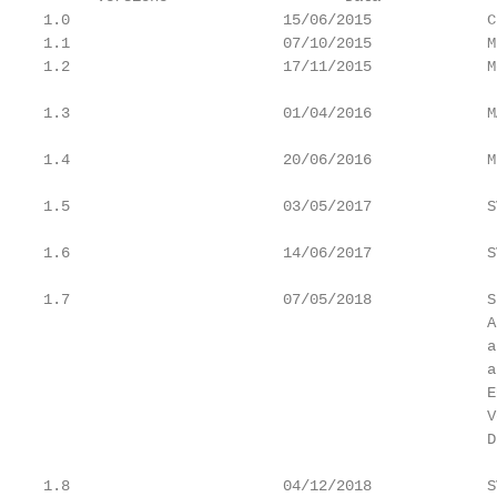
1.0                        15/06/2015             C
1.1                        07/10/2015             M
1.2                        17/11/2015             M
1.3                        01/04/2016             M
1.4                        20/06/2016             M
1.5                        03/05/2017             S
1.6                        14/06/2017             S
1.7                        07/05/2018             S
                                                  A
                                                  a
                                                  a
                                                  E
                                                  V
                                                  D
1.8                        04/12/2018             S