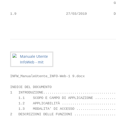
                                                  G
1.9                        27/03/2019             D
                                                   
INFW_ManualeUtente_INFO-Web-1 9.docx

INDICE DEL DOCUMENTO

1   INTRODUZIONE...................................
    1.1    SCOPO E CAMPO DI APPLICAZIONE ..........
    1.2    APPLICABILITÀ ..........................
    1.3    MODALITA’ DI ACCESSO ...................
2   DESCRIZIONI DELLE FUNZIONI ....................