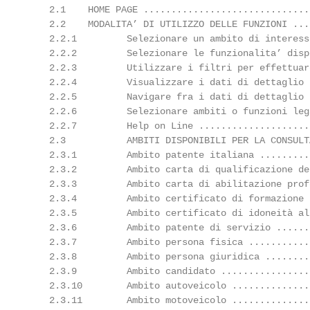
    2.1    HOME PAGE ..............................
    2.2    MODALITA’ DI UTILIZZO DELLE FUNZIONI ...
    2.2.1         Selezionare un ambito di interess
    2.2.2         Selezionare le funzionalita’ disp
    2.2.3         Utilizzare i filtri per effettuar
    2.2.4         Visualizzare i dati di dettaglio 
    2.2.5         Navigare fra i dati di dettaglio 
    2.2.6         Selezionare ambiti o funzioni leg
    2.2.7         Help on Line ....................
    2.3           AMBITI DISPONIBILI PER LA CONSULT
    2.3.1         Ambito patente italiana .........
    2.3.2         Ambito carta di qualificazione de
    2.3.3         Ambito carta di abilitazione prof
    2.3.4         Ambito certificato di formazione 
    2.3.5         Ambito certificato di idoneità al
    2.3.6         Ambito patente di servizio ......
    2.3.7         Ambito persona fisica ...........
    2.3.8         Ambito persona giuridica ........
    2.3.9         Ambito candidato ................
    2.3.10        Ambito autoveicolo ..............
    2.3.11        Ambito motoveicolo ..............