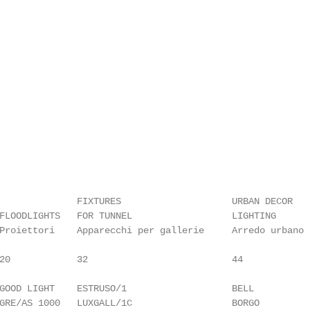
                                                        
              FIXTURES                    URBAN DECOR

FLOODLIGHTS   FOR TUNNEL                  LIGHTING      
Proiettori    Apparecchi per gallerie     Arredo urbano  
20            32                          44             
GOOD LIGHT    ESTRUSO/1                   BELL          
GRE/AS 1000   LUXGALL/1C                  BORGO         