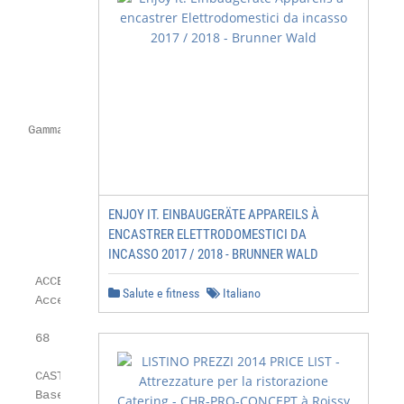
    Gamma prodotti

ENJOY IT. EINBAUGERÄTE APPAREILS À
ENCASTRER ELETTRODOMESTICI DA
INCASSO 2017 / 2018 - BRUNNER WALD
     ACCESSORIES

Salute e fitness
Italiano
    Accessori

    68

     CAST IRON BASE

     Base in ghisa magentina
