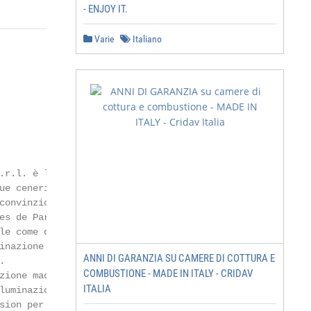
- ENJOY IT.
Varie
Italiano
.r.l. è la       Nell’ottica di procurare il minor im-

ue ceneri, grazie    patto ambientale, Grechi Light and

convinzione di un    Energy S.r.l. si impegna anche nella
es de Paris, che     ricerca di materiali ecocompatibili 
le come quel-        riciclabili. Uno sforzo produttivo n
inazione non do-     indifferente con il quale l’azienda 
ANNI DI GARANZIA SU CAMERE DI COTTURA E
.                    posiziona all’avanguardia nel mondo.
COMBUSTIONE - MADE IN ITALY - CRIDAV
zione made in        Il risparmio energetico, vero e tang
ITALIA
luminazione diven-   bile attraverso applicazioni, sistem
sion per il pros-    e prodotti pensati e realizzati senz