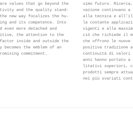
are values that go beyond the      simo futuro. Ricerca,
tivity and the quality stand-      vazione continuano a 
the new way focalizes the hu-      alla tecnica e all’il
ing and its competence. Into       la costante applicazi
d even more detached and           vigenti e alla massim
itive, the attention to the        ciò che richiede il m
factor inside and outside the      che offrono le nuove 
y becomes the emblem of an         positiva tradizione a
romising commitment.               continuità di valori 
                                   anni hanno portato a 
                                   litativi superiori, co
                                   prodotti sempre attua
                                   nei più svariati conte
                                                        