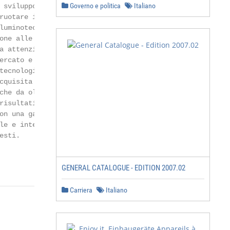
Governo e politica
Italiano
 sviluppo, inno-     compromessi.

ruotare intorno      Vi sono anche valori che vanno oltre
luminotecnica con    la produttività o gli standard quali
one alle norme       tivi e il nuovo corso focalizza l’uo
a attenzione di      e le sue professionalità. In un mon-
ercato e di ciò      do sempre più freddo e competitivo

tecnologie. La       l’attenzione al fattore umano dentro
cquisita significa   e fuori l’azienda diventa il simbolo
che da oltre 60      un impegno che non ammette com-

risultati qua-       promessi.

n una gamma di

le e integrabile

sti.

                                                        
GENERAL CATALOGUE - EDITION 2007.02
Carriera
Italiano