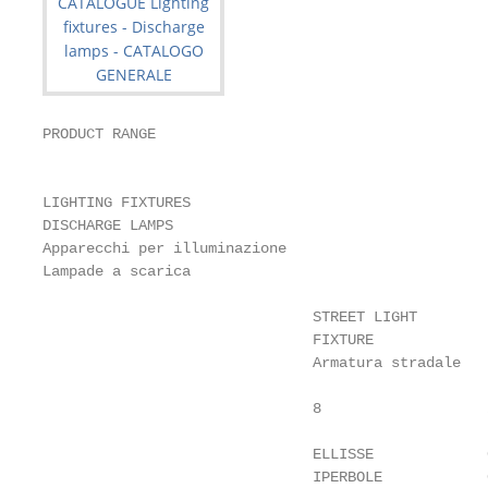
PRODUCT RANGE

                                                   
LIGHTING FIXTURES

DISCHARGE LAMPS

Apparecchi per illuminazione

Lampade a scarica

                               STREET LIGHT        
                               FIXTURE             
                               Armatura stradale   
                               8                   
                               ELLISSE             
                               IPERBOLE            