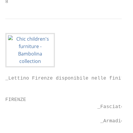
8                                          
_Lettino Firenze disponibile nelle finiture
                                          c
FIRENZE

                               _Fasciatoio 
                                           
                                _Armadio Fi
                                          c