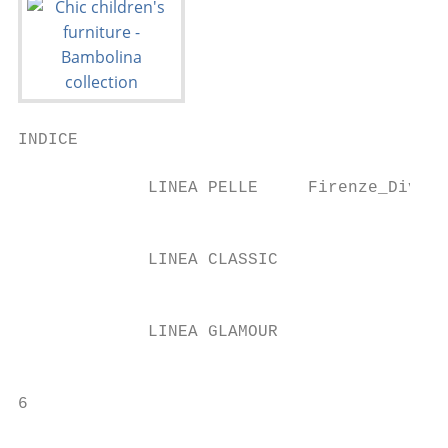
INDICE

             LINEA PELLE     Firenze_Divina
                                           
             LINEA CLASSIC                 
                                           
             LINEA GLAMOUR                 
                                           
6                                          