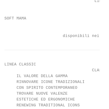
                                     Linea 
                                         da
SOFT MAMA

                                           
                                           
                        disponibili nei col
LINEA CLASSIC

                                    CLASSIC
     IL VALORE DELLA GAMMA

     RINNOVARE ICONE TRADIZIONALI

     CON SPIRITO CONTEMPORANEO

     TROVARE NUOVE VALENZE

     ESTETICHE ED ERGONOMICHE

     RENEWING TRADITIONAL ICONS
