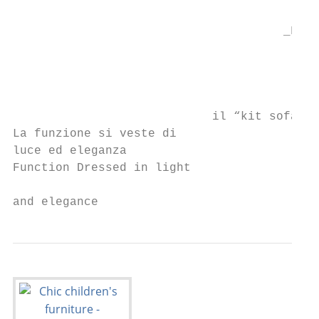
                                           
                                      _Fasc
                                           
                                           
                                           
                            il “kit sofà” c
La funzione si veste di                    
luce ed eleganza                           
Function Dressed in light

                                           
and elegance