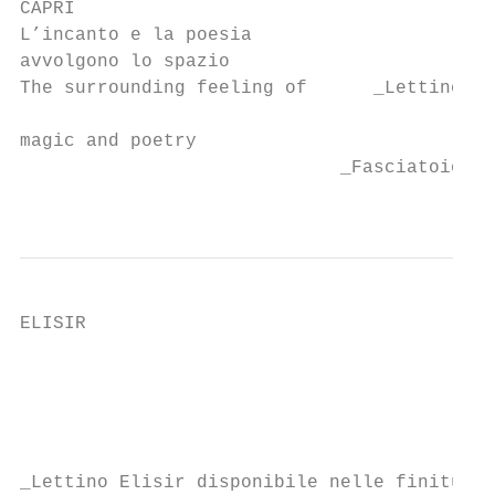
CAPRI

L’incanto e la poesia

avvolgono lo spazio

The surrounding feeling of      _Lettino Ca
                                           
magic and poetry

                             _Fasciatoio Ca
                                           
ELISIR

                                           
                                           
                                           
                                           
_Lettino Elisir disponibile nelle finiture 