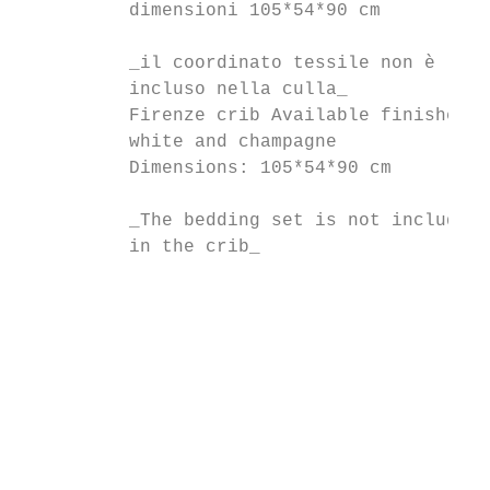
          dimensioni 105*54*90 cm

          _il coordinato tessile non è

          incluso nella culla_

          Firenze crib Available finishes:

          white and champagne

          Dimensions: 105*54*90 cm

          _The bedding set is not included

          in the crib_

                                           
                                           
                                           
                                           
                                           
                                           
                                           
                                           