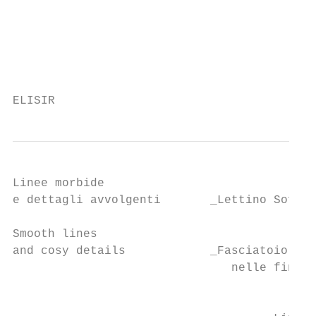
                                         Th
                                         be
                                         de
                                         th
ELISIR
Linee morbide

e dettagli avvolgenti       _Lettino Soft M
                                           
Smooth lines                               
and cosy details            _Fasciatoio Swe
                               nelle finitu
                                           