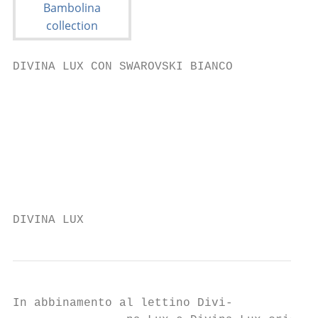
DIVINA LUX CON SWAROVSKI BIANCO

                                           
                                           
                                           
                                           
                                           
                                           
DIVINA LUX
In abbinamento al lettino Divi-
