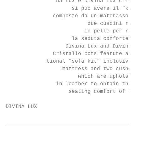
                na Lux e Divina Lux cristal
                     si può avere il “kit s
               composto da un materasso e

                          due cuscini rives
                         in pelle per rende
                     la seduta confortevole
                   Divina Lux and Divina Lu
               Cristallo cots feature an ad
             tional “sofa kit” inclusive of
                  mattress and two cushions
                       which are upholstere
                in leather to obtain the sa
                    seating comfort of a so
DIVINA LUX