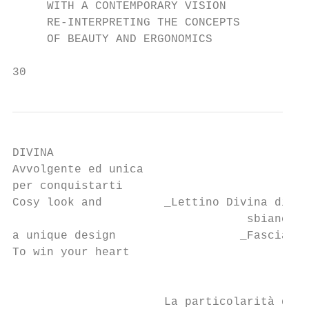
     WITH A CONTEMPORARY VISION

     RE-INTERPRETING THE CONCEPTS

     OF BEAUTY AND ERGONOMICS

30                                         
DIVINA

Avvolgente ed unica

per conquistarti

Cosy look and         _Lettino Divina dispo
                                  sbiancato
a unique design                  _Fasciatoi
To win your heart                          
                                           
                      La particolarità di q