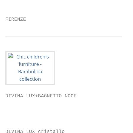
                                           
                                           
FIRENZE
DIVINA LUX+BAGNETTO NOCE

                                         _L
                                           
DIVINA LUX cristallo
