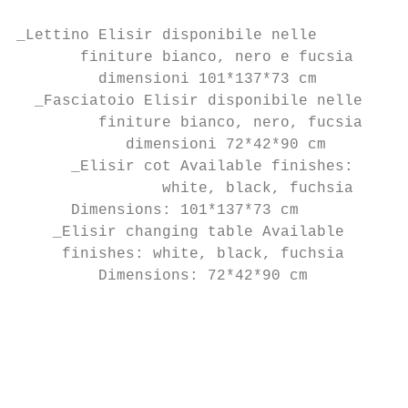
_Lettino Elisir disponibile nelle

       finiture bianco, nero e fucsia

         dimensioni 101*137*73 cm

  _Fasciatoio Elisir disponibile nelle

         finiture bianco, nero, fucsia

            dimensioni 72*42*90 cm

      _Elisir cot Available finishes:

                white, black, fuchsia

      Dimensions: 101*137*73 cm

    _Elisir changing table Available

     finishes: white, black, fuchsia

         Dimensions: 72*42*90 cm

                                         La
                                         pu
                                         pa
                                         el
                                         ca