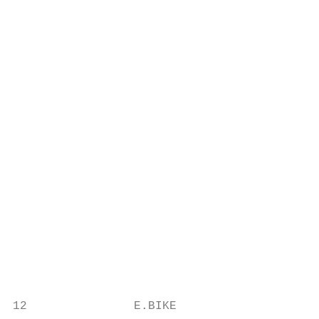
                                           
                                           
                                           
                                           
                                           
                                           
                                           
                                           
                                           
                                           
                                           
                                           
                                           
                                           
                                           
12               E.BIKE                    