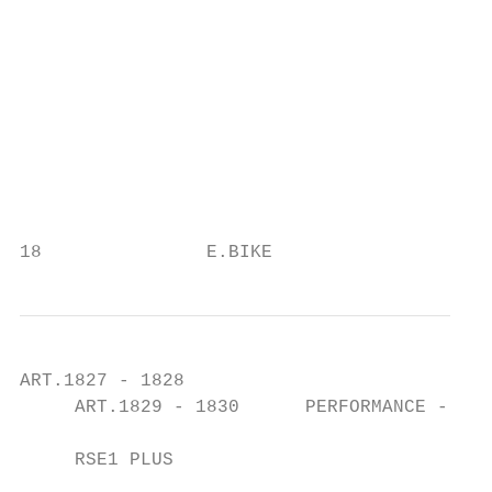
                                           
                                           
                                           
                                           
                                           
                                           
                                           
18               E.BIKE                    
ART.1827 - 1828

     ART.1829 - 1830      PERFORMANCE - E.B
     RSE1 PLUS                             
                                           