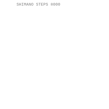
     SHIMANO STEPS 8000                    
                                           
                                           
                                           
                                           
                                           
                                           
                                           
                                           
                                           
                                           
                                           
                                           
                                           
                                           