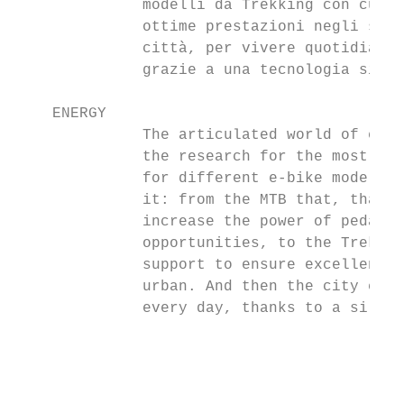
              modelli da Trekking con cuore
              ottime prestazioni negli spos
              città, per vivere quotidianam
              grazie a una tecnologia silen
    ENERGY                                 
              The articulated world of elec
              the research for the most per
              for different e-bike models. 
              it: from the MTB that, thanks
              increase the power of pedalin
              opportunities, to the Trekkin
              support to ensure excellent p
              urban. And then the city e-bi
              every day, thanks to a silent
                                           
                                           
                                           