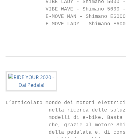
             VIBE LADY - Shimano 5000 - 28”
             VIBE WAVE - Shimano 5000 - 28/
             E-MOVE MAN - Shimano E6000 - 2
             E-MOVE LADY - Shimano E6000 - 
                                           
L’articolato mondo dei motori elettrici ved
              nella ricerca delle soluzioni
              modelli di e-bike. Basta sali
              che, grazie al motore Shimano
              della pedalata e, di consegue