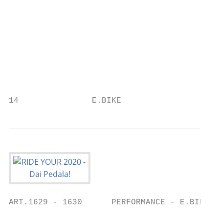
                                           
                                           
                                           
                                           
                                           
14               E.BIKE                    
ART.1629 - 1630      PERFORMANCE - E.BIKE -