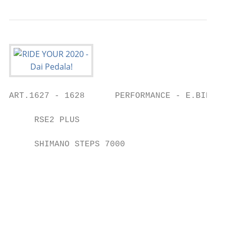
ART.1627 - 1628      PERFORMANCE - E.BIKE -
     RSE2 PLUS                             
                                           
     SHIMANO STEPS 7000

                                           
                                           
                                           
                                           