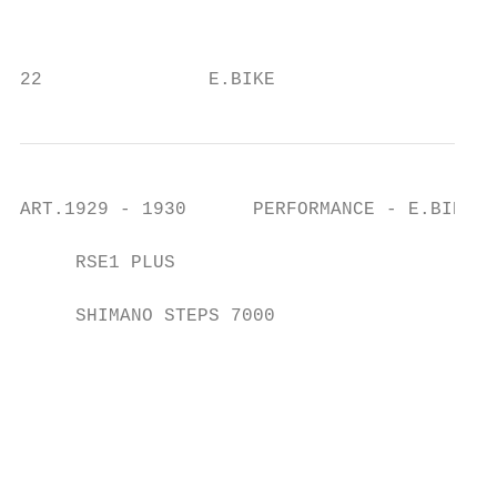
                                           
22               E.BIKE                    
ART.1929 - 1930      PERFORMANCE - E.BIKE -
     RSE1 PLUS                             
                                           
     SHIMANO STEPS 7000

                                           
                                           
                                           
                                           