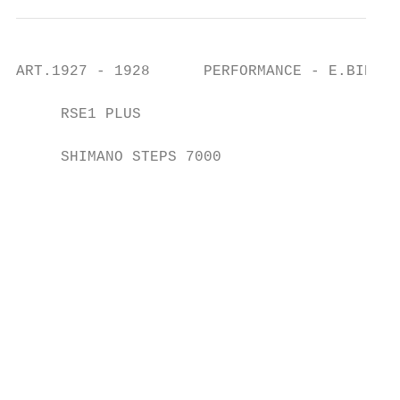
ART.1927 - 1928      PERFORMANCE - E.BIKE -
     RSE1 PLUS                             
                                           
     SHIMANO STEPS 7000

                                           
                                           
                                           
                                           
                                           
                                           
                                           
                                           
                                           