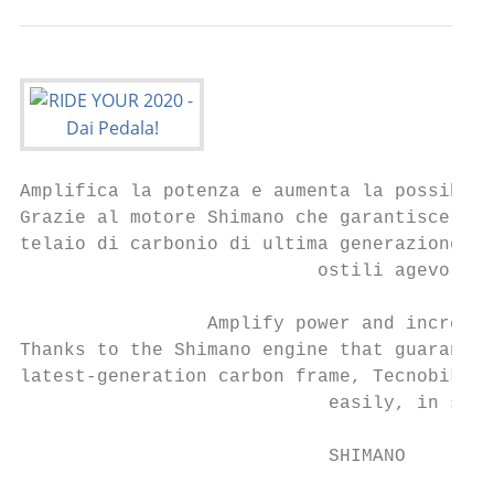
Amplifica la potenza e aumenta la possibili
Grazie al motore Shimano che garantisce man
telaio di carbonio di ultima generazione, l
                           ostili agevolmen
                 Amplify power and increase
Thanks to the Shimano engine that guarantee
latest-generation carbon frame, Tecnobike’s
                            easily, in spee
                            SHIMANO