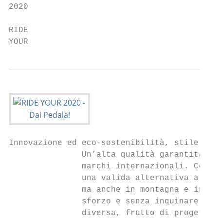
2020

RIDE

YOUR
Innovazione ed eco-sostenibilità, stile e d
               Un’alta qualità garantita da
               marchi internazionali. Con l
               una valida alternativa a chi
               ma anche in montagna e in am
               sforzo e senza inquinare l’a
               diversa, frutto di progetti 