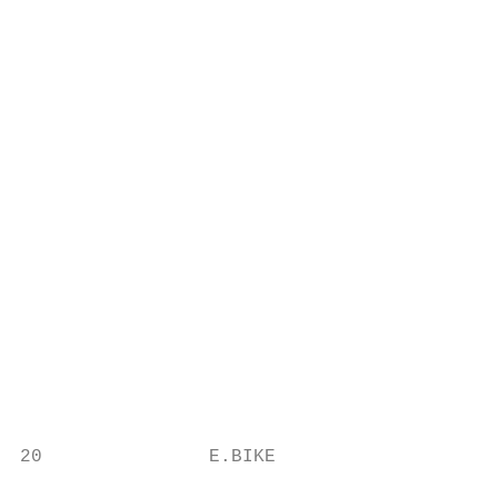
                                           
                                           
                                           
                                           
                                           
                                           
                                           
                                           
                                           
                                           
                                           
                                           
                                           
20               E.BIKE                    