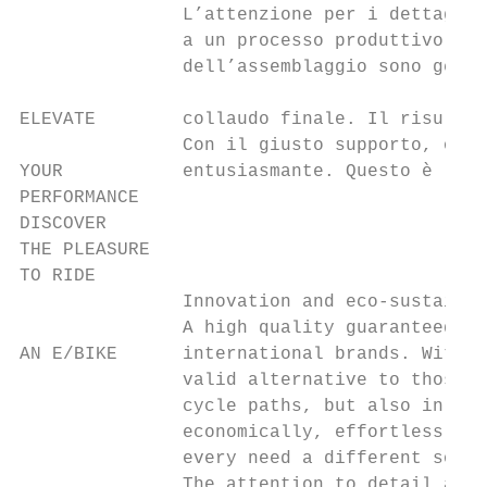
               L’attenzione per i dettagli 
               a un processo produttivo d’a
               dell’assemblaggio sono gesti
ELEVATE        collaudo finale. Il risultat
               Con il giusto supporto, ogni
YOUR           entusiasmante. Questo è la e
PERFORMANCE

DISCOVER

THE PLEASURE

TO RIDE

               Innovation and eco-sustainab
               A high quality guaranteed by
AN E/BIKE      international brands. With i
               valid alternative to those w
               cycle paths, but also in the
               economically, effortlessly a
               every need a different solut
               The attention to detail and 