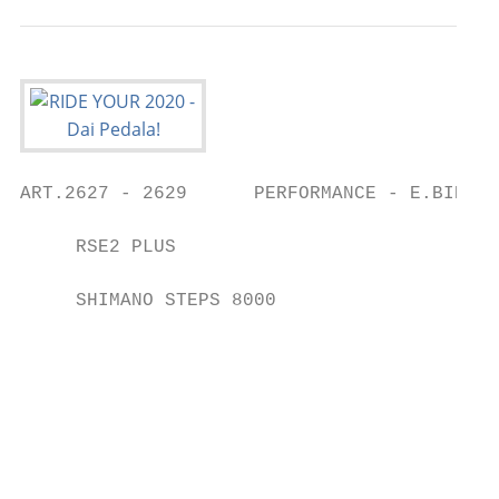
ART.2627 - 2629      PERFORMANCE - E.BIKE -
     RSE2 PLUS                             
     SHIMANO STEPS 8000                    
                                           
                                           
                                           
                                           