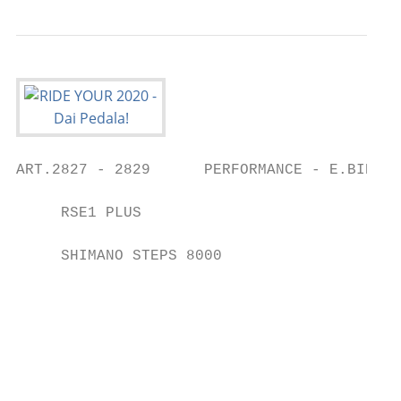
ART.2827 - 2829      PERFORMANCE - E.BIKE -
     RSE1 PLUS                             
     SHIMANO STEPS 8000                    
                                           
                                           
                                           
                                           