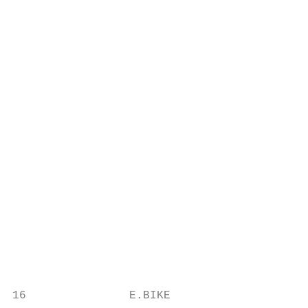
                                           
                                           
                                           
                                           
                                           
                                           
                                           
                                           
                                           
                                           
                                           
                                           
                                           
16               E.BIKE                    