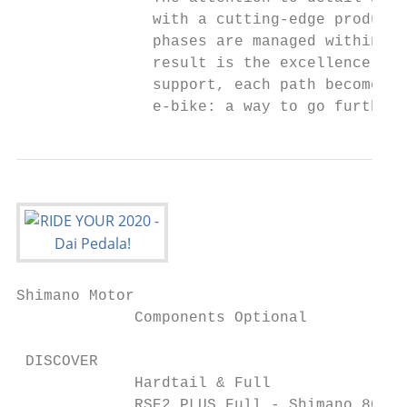
               with a cutting-edge producti
               phases are managed within th
               result is the excellence of 
               support, each path becomes a
               e-bike: a way to go further
Shimano Motor                              
             Components Optional           
 DISCOVER

             Hardtail & Full               
             RSE2 PLUS Full - Shimano 8000 