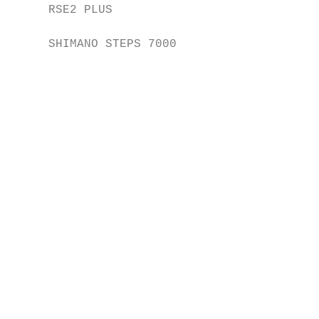
     RSE2 PLUS                             
                                           
     SHIMANO STEPS 7000

                                           
                                           
                                           
                                           
                                           
                                           
                                           
                                           
                                           
                                           
                                           
                                           
                                           
                                           