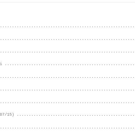
........................................................
........................................................
........................................................
i ......................................................
........................................................
........................................................
........................................................
07/15) .................................................
........................................................