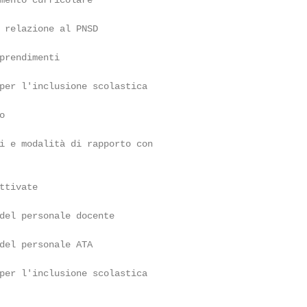
mento curricolare

 relazione al PNSD

prendimenti

per l'inclusione scolastica



i e modalità di rapporto con

tivate

del personale docente

del personale ATA

per l'inclusione scolastica