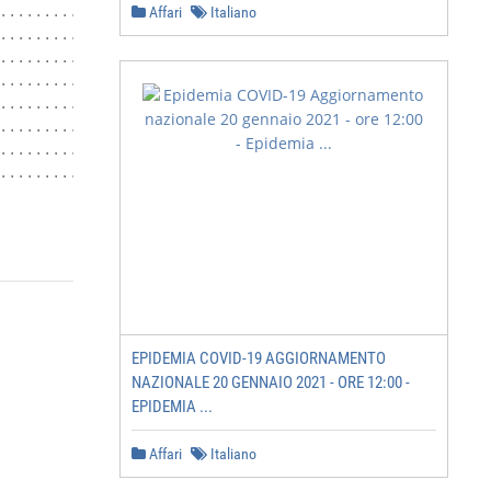
...........................................31

Affari
Italiano
.........................................................
.....................................................33

.....................................................33

.........................................................
...................................................35

..........................37

............................................38

                                                  Pagina
EPIDEMIA COVID-19 AGGIORNAMENTO
NAZIONALE 20 GENNAIO 2021 - ORE 12:00 -
EPIDEMIA ...
Affari
Italiano