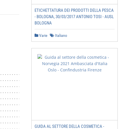
ETICHETTATURA DEI PRODOTTI DELLA PESCA
- BOLOGNA, 30/03/2017 ANTONIO TOSI - AUSL
BOLOGNA
Varie
Italiano
.........................................................
.........................................................
............................ 3

................................................ 3

.............................. 3

.................................................... 4

................................................... 5

...................................................... 5

.................................................... 5

GUIDA AL SETTORE DELLA COSMETICA -
................................................ 6
