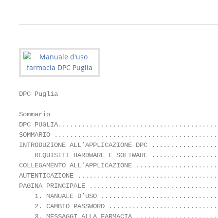
DPC Puglia                                         
Sommario

DPC PUGLIA.........................................
SOMMARIO ..........................................
INTRODUZIONE ALL’APPLICAZIONE DPC .................
    REQUISITI HARDWARE E SOFTWARE .................
COLLEGAMENTO ALL’APPLICAZIONE .....................
AUTENTICAZIONE ....................................
PAGINA PRINCIPALE .................................
    1. MANUALE D’USO ..............................
    2. CAMBIO PASSWORD ............................
    3. MESSAGGI ALLA FARMACIA .....................