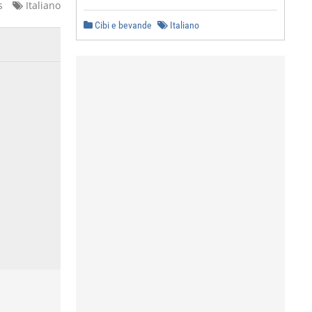
s
Italiano
Cibi e bevande
Italiano