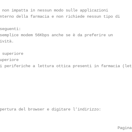
 non impatta in nessun modo sulle applicazioni

nterno della farmacia e non richiede nessun tipo di

seguenti:

semplice modem 56Kbps anche se è da preferire un

vità.

 superiore

uperiore

i periferiche a lettura ottica presenti in farmacia (lett
pertura del browser e digitare l’indirizzo:

                                                  Pagina