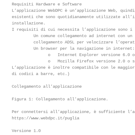
Requisiti Hardware e Software

L’applicazione WebDPC è un’applicazione Web, quindi
esistenti che sono quotidianamente utilizzate all’i
installazione.

I requisiti di cui necessita l’applicazione sono i 
         Un comune collegamento ad internet con un 
         collegamento ADSL per velocizzare l’operati
         Un browser per la navigazione in internet:

               o   Internet Explorer versione 6.0 o
               o   Mozilla Firefox versione 2.0 o s
L’applicazione è inoltre compatibile con le maggior
di codici a barre, etc.)

Collegamento all’applicazione

Figura 1: Collegamento all'applicazione.

Per connettersi all’applicazione, è sufficiente l’a
https://www.webdpc.it/puglia

Versione 1.0                                       