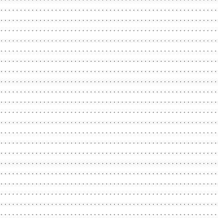
........................................................
........................................................
........................................................
........................................................
........................................................
........................................................
........................................................
........................................................
........................................................
........................................................
........................................................
........................................................
........................................................
........................................................
........................................................
........................................................
........................................................
........................................................
........................................................
........................................................
........................................................