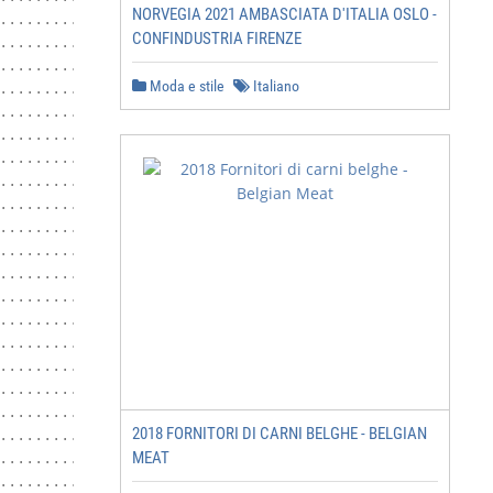
NORVEGIA 2021 AMBASCIATA D'ITALIA OSLO -
................................................ 6

CONFINDUSTRIA FIRENZE
........................................................ 
................................................ 6

Moda e stile
Italiano
................................................. 6

................................. 7

................................................... 8

................................................... 8

........................................................ 
...................................................... 9

.........................................................
........................................................1
......................................................15

........................................17

.........................................................
....................................................18

.........................................................
.........................................................
.........................................................
2018 FORNITORI DI CARNI BELGHE - BELGIAN
........................................................2
MEAT
.......................................................26
.........................................................