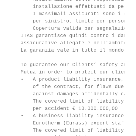
         installazione effettuati da person
         I massimali assicurati sono i segu
         per sinistro, limite per persona e
         Copertura valida per segnalazione 
     ITAS garantisce quindi contro i danni 
     assicurative allegate e nell’ambito de
     La garanzia vale in tutto il mondo esc
     To guarantee our Clients’ safety and p
     Mutua in order to protect our clients’
     •   A product liability insurance, wit
         of the contract, for flaws due to 
         against damages accidentally cause
         The covered limit of liability are
         per accident € 10.000.000,00

     •   A business liability insurance aga
         Eurotherm (Eurass) expert staff.

         The covered limit of liability are