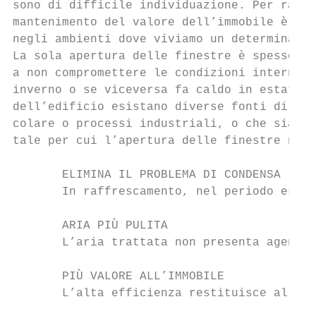
sono di difficile individuazione. Per ragio
mantenimento del valore dell’immobile è nec
negli ambienti dove viviamo un determinato 
La sola apertura delle finestre è spesso in
a non compromettere le condizioni interne s
inverno o se viceversa fa caldo in estate. 
dell’edificio esistano diverse fonti di inq
colare o processi industriali, o che sia pr
tale per cui l’apertura delle finestre non 
       ELIMINA IL PROBLEMA DI CONDENSA     
       In raffrescamento, nel periodo estiv
       ARIA PIÙ PULITA                     
       L’aria trattata non presenta agenti 
       PIÙ VALORE ALL’IMMOBILE             
       L’alta efficienza restituisce all’im