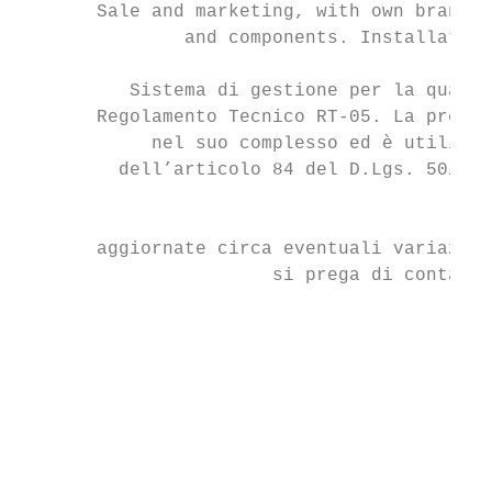
       Sale and marketing, with own brand, 
               and components. Installation
                                           
          Sistema di gestione per la qualit
       Regolamento Tecnico RT-05. La presen
            nel suo complesso ed è utilizza
         dell’articolo 84 del D.Lgs. 50/201
                                           
       aggiornate circa eventuali variazion
                       si prega di contatta
                                           
                                           
                                           
                                           
                                           