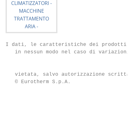
I dati, le caratteristiche dei prodotti con
   in nessun modo nel caso di variazioni te
                                           
   vietata, salvo autorizzazione scritta da
   © Eurotherm S.p.A.

                                           
                                           
                                           
                                           