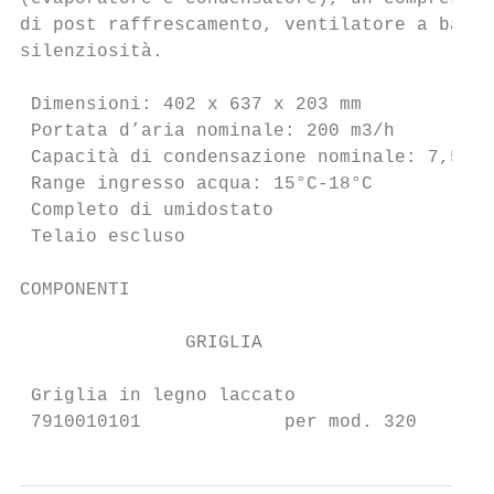
di post raffrescamento, ventilatore a bassa
silenziosità.                              
 Dimensioni: 402 x 637 x 203 mm            
 Portata d’aria nominale: 200 m3/h         
 Capacità di condensazione nominale: 7,5 l/
 Range ingresso acqua: 15°C-18°C           
 Completo di umidostato                    
 Telaio escluso                            
COMPONENTI

               GRIGLIA                     
 Griglia in legno laccato                 T
 7910010101             per mod. 320      7