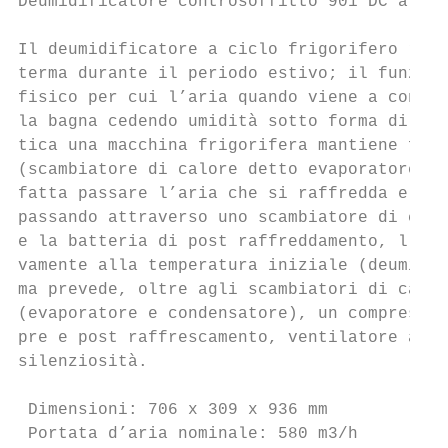
Deumidificatore controsoffitto 901 DC art. 
Il deumidificatore a ciclo frigorifero real
terma durante il periodo estivo; il funzion
fisico per cui l’aria quando viene a contat
la bagna cedendo umidità sotto forma di goc
tica una macchina frigorifera mantiene fred
(scambiatore di calore detto evaporatore) a
fatta passare l’aria che si raffredda e si 
passando attraverso uno scambiatore di calo
e la batteria di post raffreddamento, l’ari
vamente alla temperatura iniziale (deumidif
ma prevede, oltre agli scambiatori di calor
(evaporatore e condensatore), un compressor
pre e post raffrescamento, ventilatore a ba
silenziosità.                              
 Dimensioni: 706 x 309 x 936 mm            
 Portata d’aria nominale: 580 m3/h         