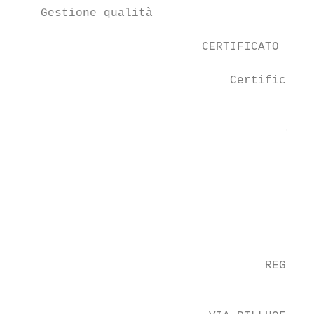
    Gestione qualità

                                           
                           CERTIFICATO

                                           
                               Certificato 
                                           
                                           
                                       Conn
                                           
                                           
                                           
                                           
                                           
                                           
                                    REGISTE
                                           
                                           