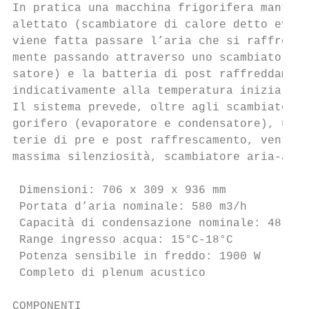
In pratica una macchina frigorifera mantien
alettato (scambiatore di calore detto evapo
viene fatta passare l’aria che si raffredda
mente passando attraverso uno scambiatore d
satore) e la batteria di post raffreddament
indicativamente alla temperatura iniziale (
Il sistema prevede, oltre agli scambiatori 
gorifero (evaporatore e condensatore), un c
terie di pre e post raffrescamento, ventila
massima silenziosità, scambiatore aria-acqu
 Dimensioni: 706 x 309 x 936 mm            
 Portata d’aria nominale: 580 m3/h         
 Capacità di condensazione nominale: 48 l/g
 Range ingresso acqua: 15°C-18°C           
 Potenza sensibile in freddo: 1900 W       
 Completo di plenum acustico               
COMPONENTI
