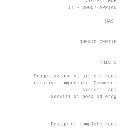
                            VIA PILLHOF 91 
                      IT - 39057 APPIANO SU
                                           
                                   HAS BEEN
                                           
                          QUESTO CERTIFICAT
                                           
                                 THIS CERTI
          Progettazione di sistemi radianti
          relativi componenti. Commercializ
                           sistemi radianti
                Servizi di posa ed erogazio
                                           
                                           
                Design of complete radiant 