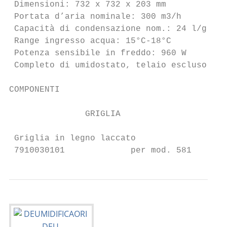
 Dimensioni: 732 x 732 x 203 mm

 Portata d’aria nominale: 300 m3/h

 Capacità di condensazione nom.: 24 l/g

 Range ingresso acqua: 15°C-18°C

 Potenza sensibile in freddo: 960 W

 Completo di umidostato, telaio escluso

COMPONENTI

               GRIGLIA                     
 Griglia in legno laccato                 T
 7910030101             per mod. 581      7