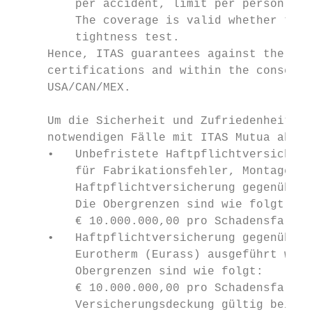
         per accident, limit per person and
         The coverage is valid whether the 
         tightness test.

     Hence, ITAS guarantees against the abo
     certifications and within the conseque
     USA/CAN/MEX.

     Um die Sicherheit und Zufriedenheit se
     notwendigen Fälle mit ITAS Mutua abges
     •   Unbefristete Haftpflichtversicheru
         für Fabrikationsfehler, Montage- u
         Haftpflichtversicherung gegenüber 
         Die Obergrenzen sind wie folgt:

         € 10.000.000,00 pro Schadensfall

     •   Haftpflichtversicherung gegenüber 
         Eurotherm (Eurass) ausgeführt werd
         Obergrenzen sind wie folgt:

         € 10.000.000,00 pro Schadensfall, 
         Versicherungsdeckung gültig bei Sc