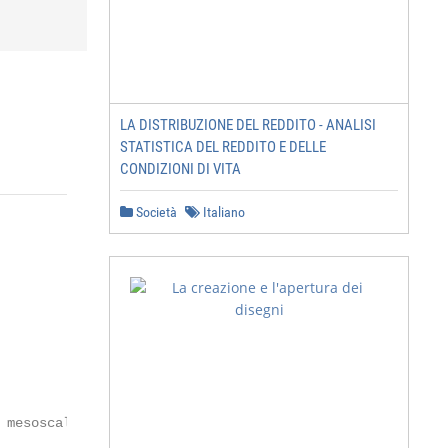
LA DISTRIBUZIONE DEL REDDITO - ANALISI
STATISTICA DEL REDDITO E DELLE
CONDIZIONI DI VITA
Società
Italiano
                                   loro risoluzione e gli scenari di emissione corrispon-
                                                                      (RCP8.5).
                                                                                                                                          denti sono elencati nella tabella 1 (vedi mappe K01
                                                                                                                                          e K02). Poiché l’insieme-di-deflusso-Hydro-CH2018
                                                                                                                                          è basato solo sulla temperatura e sulle precipitazio-
                                                                      2 Dati e metodi
                                                                                                                                          ni, il numero di modelli disponibili per ogni scenario di
                                                                      L’insieme-di-deflussi-Hydro-CH2018 comprende valori                 emissione è leggermente più grande che per la mappa
Testo esplicativo ©Atlante Idrologico della Svizzera, Bern 2021 – 1

                                                                      di deflusso giornaliero modellati per i tre scenari di              L02. Per ulteriori informazioni su CH2018, le catene di
                                                                      emissione durante il periodo 1981-2099. L’insieme è                 modelli associate e le ipotesi di base, si veda il testo
                          