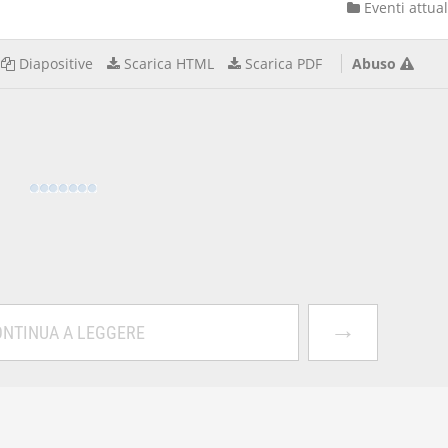
Eventi attual
Diapositive
Scarica HTML
Scarica PDF
Abuso
→
NTINUA A LEGGERE