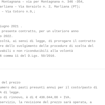
 Montagnana – via per Montagnana n. 346 -354,

arliana – Via Goraiolo n. 2, Marliana (PT);

 – Via Cotoro n.9,;

iugno 2021 .

 presente contratto, per un ulteriore anno

 2022.

coltà, ai sensi di legge, di prorogare il contratto

re dello svolgimento delle procedure di scelta del

vabili o non riconducibili alla volontà

6 comma 11 del D.Lgs. 50/2016.
 del prezzo

umero dei pasti presunti annui per il costo/pasto di

A di legge.

o di rinnovo, è di € 436.044,00 + IVA.

servizio, la revisione del prezzo sarà operata, a
