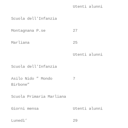
                           Utenti alunni           
Scuola dell’Infanzia

Montagnana P.se            27                      
Marliana                   25                      
                           Utenti alunni           
Scuola dell’Infanzia

Asilo Nido ” Mondo         7                       
Birbone”

Scuola Primaria Marliana

Giorni mensa               Utenti alunni           
Lunedì’                    29                      