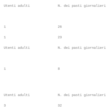
  Utenti adulti              N. dei pasti giornalieri

  1                          26

  1                          23

  Utenti adulti              N. dei pasti giornalieri

  1                          8

  Utenti adulti              N. dei pasti giornalieri

  3                          32
