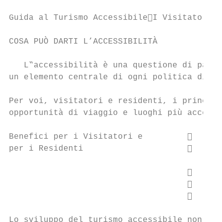
Guida al Turismo AccessibileI Visitatori

COSA PUÒ DARTI L’ACCESSIBILITÀ

   L‟accessibilità è una questione di pari 
un elemento centrale di ogni politica di sv
Per voi, visitatori e residenti, i principa
opportunità di viaggio e luoghi più accessi
Benefici per i Visitatori e             Mi
per i Residenti                         Am
                                         ba
                                        Os
                                        Ri
                                        Mi
Lo sviluppo del turismo accessibile non rig