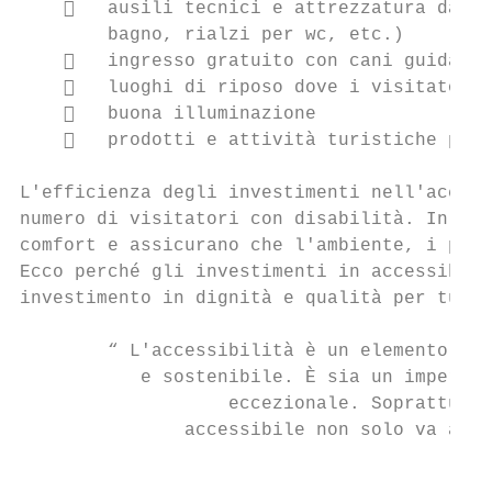
       ausili tecnici e attrezzatura da af
        bagno, rialzi per wc, etc.)

       ingresso gratuito con cani guida

       luoghi di riposo dove i visitatori 
       buona illuminazione

       prodotti e attività turistiche prog
L'efficienza degli investimenti nell'access
numero di visitatori con disabilità. In eff
comfort e assicurano che l'ambiente, i prod
Ecco perché gli investimenti in accessibili
investimento in dignità e qualità per tutti
        “ L'accessibilità è un elemento cen
           e sostenibile. È sia un imperati
                   eccezionale. Soprattutto
               accessibile non solo va a va
                                           