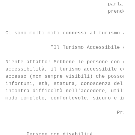
                                  parlare, 
                                  prendere 
                                         ec
Ci sono molti miti connessi al turismo acce
               ”Il Turismo Accessibile è so
Niente affatto! Sebbene le persone con disa
accessibilità, il turismo accessibile copre
accesso (non sempre visibili) che possono e
infortuni, età, statura, conoscenza della l
incontra difficoltà nell'accedere, utilizza
modo completo, confortevole, sicuro e indip
                                     Princi
                                           
       Persone con disabilità
