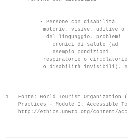
                                           
           • Persone con disabilità        
            motorie, visive, uditive o     
             del linguaggio, problemi      
               cronici di salute (ad       
               esempio condizioni          
            respiratorie o circolatorie    
            o disabilità invisibili), ecc. 
                                           
                                           
1   Fonte: World Tourism Organization (2016
    Practices – Module I: Accessible Touris
    http://ethics.unwto.org/content/accessi
                                           