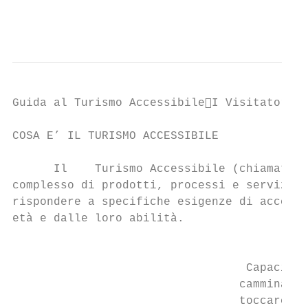
                                           
Guida al Turismo AccessibileI Visitatori

COSA E’ IL TURISMO ACCESSIBILE

      Il    Turismo Accessibile (chiamato a
complesso di prodotti, processi e servizi c
rispondere a specifiche esigenze di accesso
età e dalle loro abilità.

                                          A
                                  Capacità 
                                 camminare,
                                 toccare, v