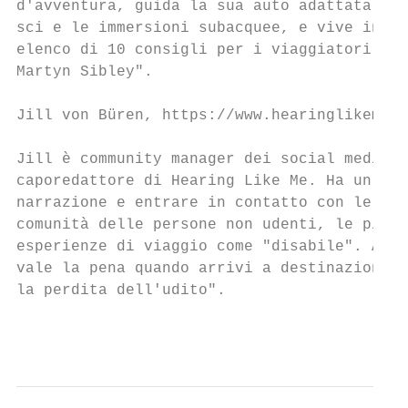
d'avventura, guida la sua auto adattata, ge
sci e le immersioni subacquee, e vive indip
elenco di 10 consigli per i viaggiatori con
Martyn Sibley".

Jill von Büren, https://www.hearinglikeme.c
Jill è community manager dei social media p
caporedattore di Hearing Like Me. Ha un pas
narrazione e entrare in contatto con le per
comunità delle persone non udenti, le piace
esperienze di viaggio come "disabile". A vo
vale la pena quando arrivi a destinazione! 
la perdita dell'udito".

                                           