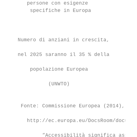
       persone con esigenze                
        specifiche in Europa               
                                           
                                           
    Numero di anziani in crescita,

                                           
    nel 2025 saranno il 35 % della

                                           
        popolazione Europea

                                           
              (UNWTO)

                                           
     Fonte: Commissione Europea (2014), Eco
                                        Eur
       http://ec.europa.eu/DocsRoom/documen
            “Accessibilità significa assenz