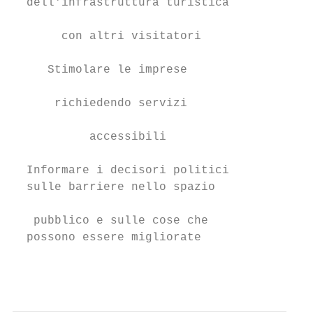
  dell'infrastruttura turistica            
                                           
       con altri visitatori                
     Stimolare le imprese               Con
                                           
      richiedendo servizi                es
                                           
           accessibili                     
  Informare i decisori politici            
  sulle barriere nello spazio              
                                           
   pubblico e sulle cose che               
  possono essere migliorate                
                                           