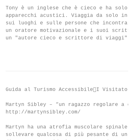
Tony è un inglese che è cieco e ha solo l'8
apparecchi acustici. Viaggia da solo in div
sui luoghi e sulle persone che incontra. Ha
un oratore motivazionale e i suoi scritti r
un "autore cieco e scrittore di viaggi".

                                           
Guida al Turismo AccessibileI Visitatori

Martyn Sibley – “un ragazzo regolare a cui 
http://martynsibley.com/

Martyn ha una atrofia muscolare spinale (SM
sollevare qualcosa di più pesante di un lib