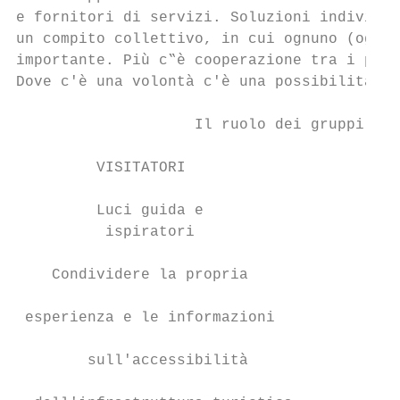
e fornitori di servizi. Soluzioni individua
un compito collettivo, in cui ognuno (ogni 
importante. Più c‟è cooperazione tra i part
Dove c'è una volontà c'è una possibilità!

                    Il ruolo dei gruppi VIP
         VISITATORI                        
                                        Par
         Luci guida e                   par
          ispiratori                     pe
    Condividere la propria                 
                                          C
 esperienza e le informazioni              
                                        acc
        sull'accessibilità                 
                                          c