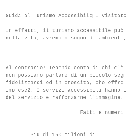
Guida al Turismo AccessibileI Visitatori

In effetti, il turismo accessibile può esse
nella vita, avremo bisogno di ambienti, pro
                                           
Al contrario! Tenendo conto di chi c'è diet
non possiamo parlare di un piccolo segmento
fidelizzarsi ed in crescita, che offre un v
imprese2. I servizi accessibili hanno il po
del servizio e rafforzarne l'immagine.

                        Fatti e numeri sul 
                                           
        Più di 150 milioni di              