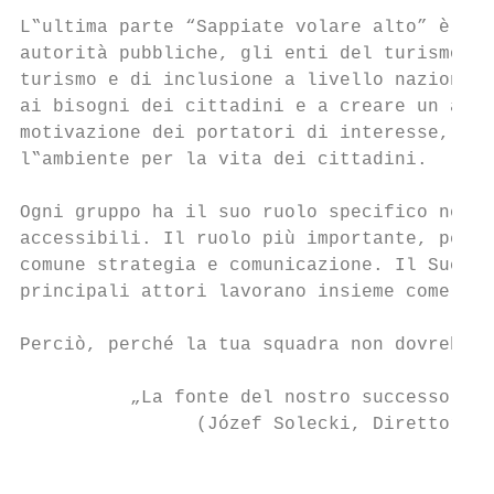
L‟ultima parte “Sappiate volare alto” è ded
autorità pubbliche, gli enti del turismo e 
turismo e di inclusione a livello nazionale
ai bisogni dei cittadini e a creare un ambi
motivazione dei portatori di interesse, in 
l‟ambiente per la vita dei cittadini.

Ogni gruppo ha il suo ruolo specifico nella
accessibili. Il ruolo più importante, però,
comune strategia e comunicazione. Il Succes
principali attori lavorano insieme come in 
Perciò, perché la tua squadra non dovrebbe 
          „La fonte del nostro successo è l
                (Józef Solecki, Direttore d
                                           
                                           