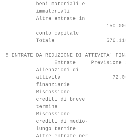
          beni materiali e

          immateriali

          Altre entrate in

                                 150.000,00
          conto capitale

          Totale                 576.110,88
5 ENTRATE DA RIDUZIONE DI ATTIVITA’ FINANZI
                Entrate     Previsione 2018
          Alienazioni di

          attività                 72.000,0
          finanziarie

          Riscossione

          crediti di breve              0,0
          termine

          Riscossione

          crediti di medio-             0,0
          lungo termine

          Altre entrate per
