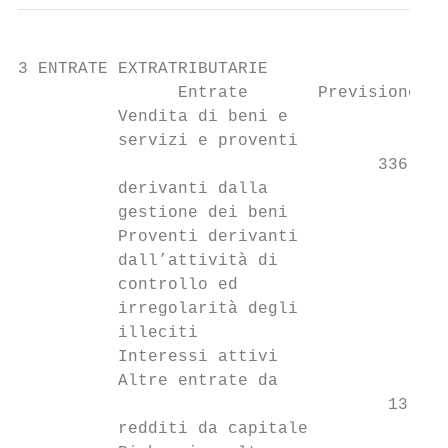
3 ENTRATE EXTRATRIBUTARIE

                Entrate       Previsione 20
          Vendita di beni e

          servizi e proventi

                                    336.886
          derivanti dalla

          gestione dei beni

          Proventi derivanti

          dall’attività di

          controllo ed                     
          irregolarità degli

          illeciti

          Interessi attivi               50
          Altre entrate da

                                     13.300
          redditi da capitale
