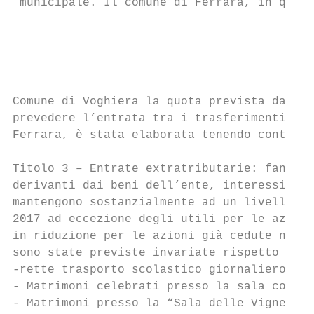
 municipale. Il comune di Ferrara, in quali
                                           
Comune di Voghiera la quota prevista dalla 
prevedere l’entrata tra i trasferimenti. La
Ferrara, è stata elaborata tenendo conto de
Titolo 3 – Entrate extratributarie: fanno r
derivanti dai beni dell’ente, interessi att
mantengono sostanzialmente ad un livello pr
2017 ad eccezione degli utili per le aziend
in riduzione per le azioni già cedute nell’
sono state previste invariate rispetto all’
-rette trasporto scolastico giornaliero dal
- Matrimoni celebrati presso la sala consig
- Matrimoni presso la “Sala delle Vigne” ne