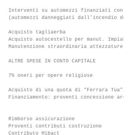
 Interventi su automezzi finanziati con pre
 (automezzi danneggiati dall’incendio del m
 Acquisto tagliaerba                       
 Acquisto autocestello per manut. Impianto 
 Manutenzione straordinaria attezzature per
 ALTRE SPESE IN CONTO CAPITALE

 7% oneri per opere religiose              
 Acquisto di una quota di “Ferrara Tua”srl 
 Finanziamento: proventi concessione aree e
                                           
 Rimborso assicurazione                    
 Proventi contributi costruzione           
 Contributo Mibact                         