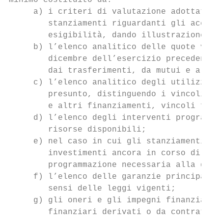
minimo costituito da:

     a) i criteri di valutazione adottati p
        stanziamenti riguardanti gli accant
        esigibilità, dando illustrazione de
     b) l’elenco analitico delle quote vinc
        dicembre dell’esercizio precedente,
        dai trasferimenti, da mutui e altri
     c) l’elenco analitico degli utilizzi d
        presunto, distinguendo i vincoli de
        e altri finanziamenti, vincoli form
     d) l’elenco degli interventi programma
        risorse disponibili;

     e) nel caso in cui gli stanziamenti ri
        investimenti ancora in corso di def
        programmazione necessaria alla defi
     f) l’elenco delle garanzie principali 
        sensi delle leggi vigenti;

     g) gli oneri e gli impegni finanziari 
        finanziari derivati o da contratti 