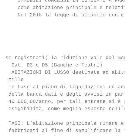
    IMMOBILI CONCESSI IN COMODATO A PARENTI
    come abitazione principale e relative p
    Nel 2018 la legge di bilancio conferma 
                                           
se registrati( la riduzione vale dal moment
  Cat. D3 e D5 (Banche e Teatri)           
  ABITAZIONI DI LUSSO destinate ad abitazio
 mille

 In base al piano di liquidazioni ed accert
 della banca dati e degli avvisi in parte g
 40.000,00/anno, per tali entrate si è prev
 esigibilità, come meglio esposto nell’esam
 TASI: L’abitazione principale rimane esent
 fabbricati al fine di semplificare la tass