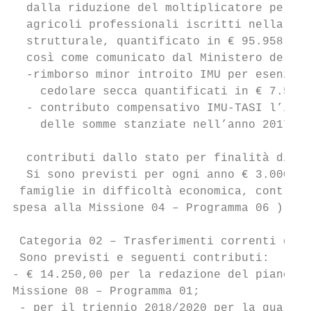
  dalla riduzione del moltiplicatore per il
  agricoli professionali iscritti nella pre
  strutturale, quantificato in € 95.958,65,
  così come comunicato dal Ministero dell’I
  -rimborso minor introito IMU per esenzion
    cedolare secca quantificati in € 7.522,
  - contributo compensativo IMU-TASI l’impo
    delle somme stanziate nell’anno 2017, t
  contributi dallo stato per finalità diver
  Si sono previsti per ogni anno € 3.000,00
 famiglie in difficoltà economica, contribu
spesa alla Missione 04 – Programma 06 ):

 Categoria 02 – Trasferimenti correnti da A
 Sono previsti e seguenti contributi:

- € 14.250,00 per la redazione del piano di
Missione 08 – Programma 01;

 - per il triennio 2018/2020 per la qualifi