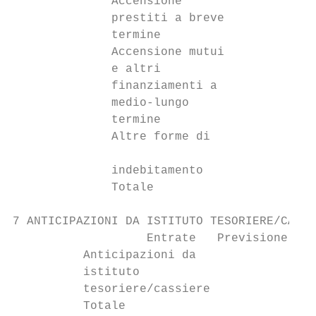
              Accensione

              prestiti a breve             
              termine

              Accensione mutui

              e altri

              finanziamenti a              
              medio-lungo

              termine

              Altre forme di

                                           
              indebitamento

              Totale                       
7 ANTICIPAZIONI DA ISTITUTO TESORIERE/CASSI
                   Entrate   Previsione 201
          Anticipazioni da

          istituto                       0,
          tesoriere/cassiere

          Totale                         0,