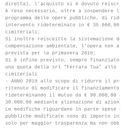
diretta), l’acquisto si è dovuto reiscriver
è reso necessario, oltre a sospendere l’acq
programma delle opere pubbliche, di ridurre
intervento rideterminato in € 35.000,00 pre
cimiteriali;

Si inoltre reisceitto la sistemazione del p
compensazione ambientale, l’opera non affid
prevista per la primavera 2018;

Si è infine previsto, sempre finanziato con
una quota della srl “Ferrara Tua” allo scop
cimiteriali

- ANNO 2019 allo scopo di ridurre il previs
ritenuto di modificare il finanziamento nel
rideterminando il mutuo da € 90.000,00 a € 
30.000,00 mediante alienazione di azioni HE
Le modifiche riguardano in parte spese non 
pubbliche modificate sono di importo inferi
solo per maggior trasparenza ma non obbliga