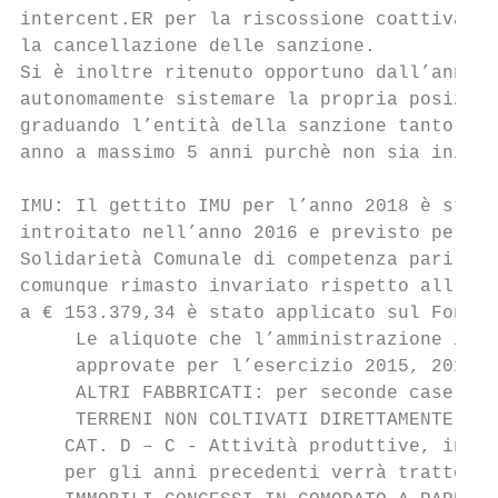
intercent.ER per la riscossione coattiva, l
la cancellazione delle sanzione.

Si è inoltre ritenuto opportuno dall’anno 2
autonomamente sistemare la propria posizion
graduando l’entità della sanzione tanto più
anno a massimo 5 anni purchè non sia inizia
IMU: Il gettito IMU per l’anno 2018 è stato
introitato nell’anno 2016 e previsto per il
Solidarietà Comunale di competenza pari a q
comunque rimasto invariato rispetto all’ann
a € 153.379,34 è stato applicato sul Fondo 
     Le aliquote che l’amministrazione inte
     approvate per l’esercizio 2015, 2017 e
     ALTRI FABBRICATI: per seconde case e r
     TERRENI NON COLTIVATI DIRETTAMENTE 9,0
    CAT. D – C - Attività produttive, indus
    per gli anni precedenti verrà trattenut