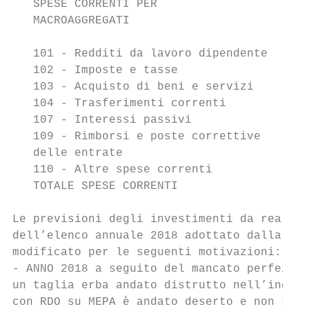
   SPESE CORRENTI PER                      
   MACROAGGREGATI

   101 - Redditi da lavoro dipendente      
   102 - Imposte e tasse                   
   103 - Acquisto di beni e servizi        
   104 - Trasferimenti correnti            
   107 - Interessi passivi                 
   109 - Rimborsi e poste correttive       
   delle entrate

   110 - Altre spese correnti              
   TOTALE SPESE CORRENTI                   
Le previsioni degli investimenti da realizz
dell’elenco annuale 2018 adottato dalla Giu
modificato per le seguenti motivazioni:

- ANNO 2018 a seguito del mancato perfezion
un taglia erba andato distrutto nell’incend
con RDO su MEPA è andato deserto e non si è