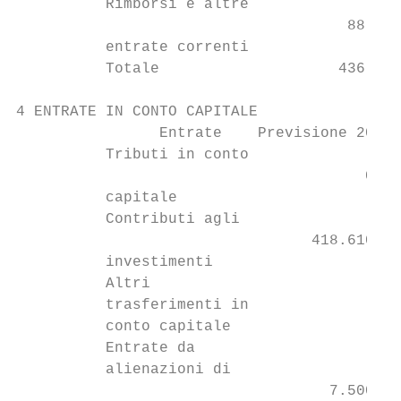
          Rimborsi e altre

                                     88.382
          entrate correnti

          Totale                    436.618
4 ENTRATE IN CONTO CAPITALE

                Entrate    Previsione 2018 
          Tributi in conto

                                       0,00
          capitale

          Contributi agli

                                 418.610,88
          investimenti

          Altri

          trasferimenti in

          conto capitale

          Entrate da

          alienazioni di

                                   7.500,00