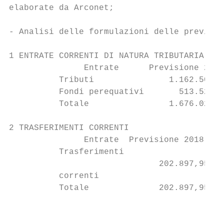
elaborate da Arconet;

- Analisi delle formulazioni delle previsio
1 ENTRATE CORRENTI DI NATURA TRIBUTARIA, CO
               Entrate      Previsione 2018
          Tributi               1.162.500,0
          Fondi perequativi       513.523,7
          Totale                1.676.023,7
2 TRASFERIMENTI CORRENTI

               Entrate  Previsione 2018    
          Trasferimenti

                              202.897,95   
          correnti

          Totale              202.897,95   
                                           