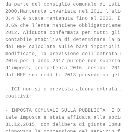
da parte del consiglio comunale di istituzi
2000.Mantenuta invariata nel 2011 l’aliquot
0,4 % è stata mantenuta fino al 2006. Il 20
0,6% che l’ente mantiene obbligatoriamente 
2012. Aliquota confermata per tutti gli ann
contabile stabiliva di determinare la previ
dal MEF calcolate sulle basi imponibili del
modificato, la previsione dell’entrata non 
2016 per l’anno 2017 purchè non superiore a
d’imposta (competenza 2016- residui 2017) .
dal MEF sui redditi 2013 prevede un gettito
- ICI non si è prevista alcuna entrata in q
coattivi;

- IMPOSTA COMUNALE SULLA PUBBLICTA’ E DIRIT
tale imposta è stata affidata alla società 
31.12.2015, con delibera di giunta Comunale
rinnovata la concessione del servizio fino 