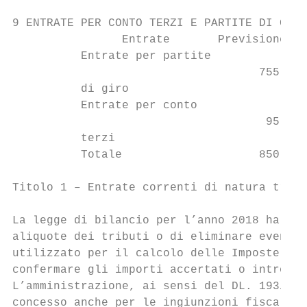
9 ENTRATE PER CONTO TERZI E PARTITE DI GIRO

                Entrate       Previsione 20
          Entrate per partite

                                    755.000
          di giro

          Entrate per conto

                                     95.000
          terzi

          Totale                    850.000
Titolo 1 – Entrate correnti di natura tribu
La legge di bilancio per l’anno 2018 ha man
aliquote dei tributi o di eliminare eventua
utilizzato per il calcolo delle Imposte e d
confermare gli importi accertati o introita
L’amministrazione, ai sensi del DL. 193/201
concesso anche per le ingiunzioni fiscali e