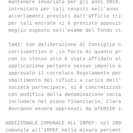
 mantenere invariata per gli anni 2018, 201
 introitato per tali cespiti nell’anno 2016
 accertamenti previsti dall’Ufficio tributi
 per tali entrate si è previsto apposito ac
 meglio esposto nell’esame del fondo stesso
 TARI: Con deliberazione di Consiglio Comun
 corrispettivo e ,in forza di quanto previs
 con lo stesso atto è stato affidato al sog
 applicazione pertanto nessun importo è sta
 approvato il correlato Regolamento per l’a
 smaltimento dei rifiuti a carico dell’util
 società partecipate, si è concretizzato il
 con modifica della denominazione sociale i
 includere nel piano finanziario; Clara sta
 dovranno essere approvati da ATERSIR in fo
ADDIZIONALE COMUNALE ALL’IRPEF: nel 2000 è 
comunale all’IRPEF nella misura percentuale