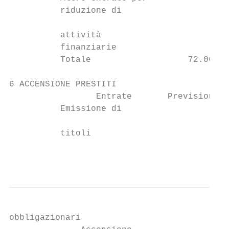
          riduzione di

                                        0,0
          attività

          finanziarie

          Totale                   72.000,0
6 ACCENSIONE PRESTITI

                 Entrate       Previsione 2
          Emissione di

                                          0
          titoli

                                           
obbligazionari
