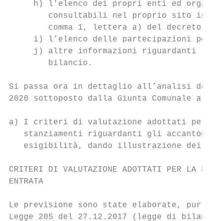
     h) l'elenco dei propri enti ed organis
        consultabili nel proprio sito inter
        comma 1, lettera a) del decreto leg
     i) l’elenco delle partecipazioni posse
     j) altre informazioni riguardanti le p
        bilancio.

Si passa ora in dettaglio all’analisi dei s
2020 sottoposto dalla Giunta Comunale all’a
a) I criteri di valutazione adottati per la
   stanziamenti riguardanti gli accantoname
   esigibilità, dando illustrazione dei cre
CRITERI DI VALUTAZIONE ADOTTATI PER LA FORM
ENTRATA

Le previsione sono state elaborate, pur con
Legge 205 del 27.12.2017 (legge di bilancio