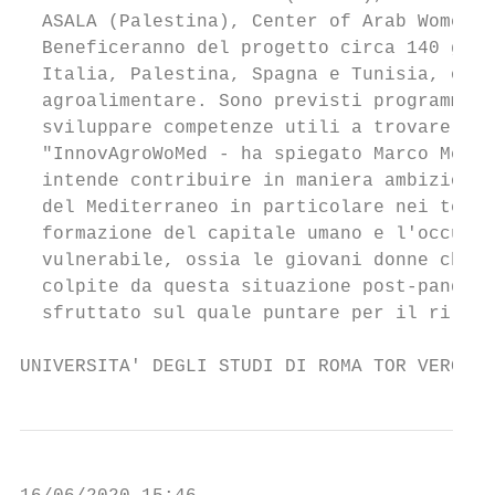
  ASALA (Palestina), Center of Arab Women f
  Beneficeranno del progetto circa 140 giov
  Italia, Palestina, Spagna e Tunisia, oltr
  agroalimentare. Sono previsti programmi d
  sviluppare competenze utili a trovare lav
  "InnovAgroWoMed - ha spiegato Marco Meneg
  intende contribuire in maniera ambiziosa 
  del Mediterraneo in particolare nei terri
  formazione del capitale umano e l'occupaz
  vulnerabile, ossia le giovani donne che i
  colpite da questa situazione post-pandemi
  sfruttato sul quale puntare per il rilanc
UNIVERSITA' DEGLI STUDI DI ROMA TOR VERGATA