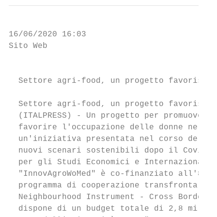
16/06/2020 16:03

Sito Web                                   
                                           
  Settore agri-food, un progetto favorisce 
  Settore agri-food, un progetto favorisce 
  (ITALPRESS) - Un progetto per promuovere 
  favorire l'occupazione delle donne nel ba
  un'iniziativa presentata nel corso del we
  nuovi scenari sostenibili dopo il Covid-1
  per gli Studi Economici e Internazionali 
  "InnovAgroWoMed" è co-finanziato all'87% 
  programma di cooperazione transfrontalier
  Neighbourhood Instrument - Cross Border C
  dispone di un budget totale di 2,8 milion