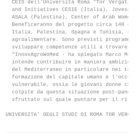
  CEIS dell'Università Roma "Tor Vergata", 
  and Initiatives CESIE (Italia), Jovesòlid
  ASALA (Palestina), Center of Arab Women f
  Beneficeranno del progetto circa 140 giov
  Italia, Palestina, Spagna e Tunisia, oltr
  agroalimentare. Sono previsti programmi d
  sviluppare competenze utili a trovare lav
  "InnovAgroWoMed - ha spiegato Marco Meneg
  intende contribuire in maniera ambiziosa 
  del Mediterraneo in particolare nei terri
  formazione del capitale umano e l'occupaz
  vulnerabile, ossia le giovani donne che i
  colpite da questa situazione post-pandemi
  sfruttato sul quale puntare per il rilanc
UNIVERSITA' DEGLI STUDI DI ROMA TOR VERGATA