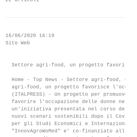
22 articoli
16/06/2020 16:19

Sito Web                                   
                                           
  Settore agri-food, un progetto favorisce 
  Home - Top News - Settore agri-food, un p
  agri-food, un progetto favorisce l'occupa
  (ITALPRESS) - Un progetto per promuovere 
  favorire l'occupazione delle donne nel ba
  un'iniziativa presentata nel corso del we
  nuovi scenari sostenibili dopo il Covid-1
  per gli Studi Economici e Internazionali 
  "InnovAgroWoMed" e' co-finanziato all'87%