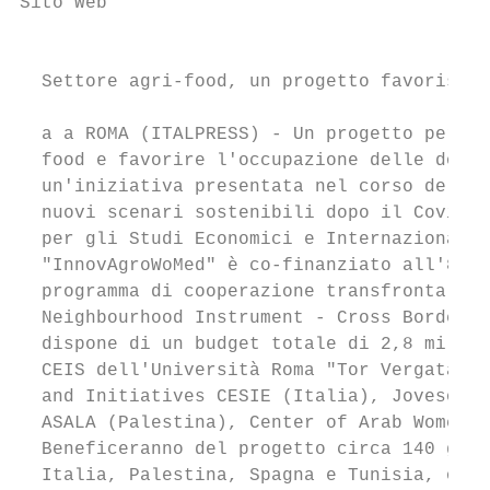
Sito Web                                   
                                           
  Settore agri-food, un progetto favorisce 
  a a ROMA (ITALPRESS) - Un progetto per pr
  food e favorire l'occupazione delle donne
  un'iniziativa presentata nel corso del we
  nuovi scenari sostenibili dopo il Covid-1
  per gli Studi Economici e Internazionali 
  "InnovAgroWoMed" è co-finanziato all'87% 
  programma di cooperazione transfrontalier
  Neighbourhood Instrument - Cross Border C
  dispone di un budget totale di 2,8 milion
  CEIS dell'Università Roma "Tor Vergata", 
  and Initiatives CESIE (Italia), Jovesòlid
  ASALA (Palestina), Center of Arab Women f
  Beneficeranno del progetto circa 140 giov
  Italia, Palestina, Spagna e Tunisia, oltr