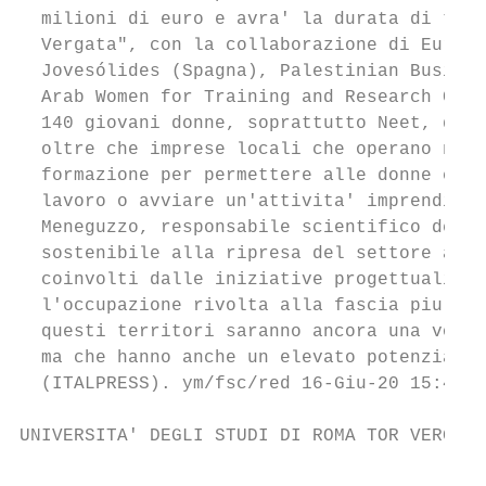
  milioni di euro e avra' la durata di tre 
  Vergata", con la collaborazione di Europe
  Jovesólides (Spagna), Palestinian Busines
  Arab Women for Training and Research CAWT
  140 giovani donne, soprattutto Neet, dell
  oltre che imprese locali che operano nel 
  formazione per permettere alle donne coin
  lavoro o avviare un'attivita' imprenditor
  Meneguzzo, responsabile scientifico del p
  sostenibile alla ripresa del settore agro
  coinvolti dalle iniziative progettuali, a
  l'occupazione rivolta alla fascia piu' sv
  questi territori saranno ancora una volta
  ma che hanno anche un elevato potenziale 
  (ITALPRESS). ym/fsc/red 16-Giu-20 15:46

UNIVERSITA' DEGLI STUDI DI ROMA TOR VERGATA