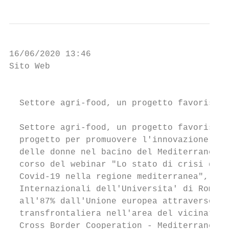
16/06/2020 13:46

Sito Web                                   
                                           
  Settore agri-food, un progetto favorisce 
  Settore agri-food, un progetto favorisce 
  progetto per promuovere l'innovazione soc
  delle donne nel bacino del Mediterraneo. 
  corso del webinar "Lo stato di crisi del 
  Covid-19 nella regione mediterranea", org
  Internazionali dell'Universita' di Roma "
  all'87% dall'Unione europea attraverso EN
  transfrontaliera nell'area del vicinato m
  Cross Border Cooperation - Mediterranean)