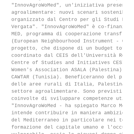
  "InnovAgroWoMed", un'iniziativa presentat
  agroalimentare: nuovi scenari sostenibili
  organizzato dal Centro per gli Studi Econ
  Vergata". "InnovAgroWoMed" è co-finanziat
  MED, programma di cooperazione transfront
  (European Neighbourhood Instrument - Cros
  progetto, che dispone di un budget totale
  coordinato dal CEIS dell'Università Roma 
  Centre of Studies and Initiatives CESIE (
  Women's Association ASALA (Palestina), Ce
  CAWTAR (Tunisia). Beneficeranno del proge
  delle aree rurali di Italia, Palestina, S
  settore agroalimentare. Sono previsti pro
  coinvolte di sviluppare competenze utili 
  "InnovAgroWoMed - ha spiegato Marco Meneg
  intende contribuire in maniera ambiziosa 
  del Mediterraneo in particolare nei terri
  formazione del capitale umano e l'occupaz