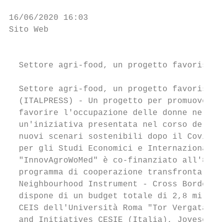
16/06/2020 16:03

Sito Web                                   
                                           
  Settore agri-food, un progetto favorisce 
  Settore agri-food, un progetto favorisce 
  (ITALPRESS) - Un progetto per promuovere 
  favorire l'occupazione delle donne nel ba
  un'iniziativa presentata nel corso del we
  nuovi scenari sostenibili dopo il Covid-1
  per gli Studi Economici e Internazionali 
  "InnovAgroWoMed" è co-finanziato all'87% 
  programma di cooperazione transfrontalier
  Neighbourhood Instrument - Cross Border C
  dispone di un budget totale di 2,8 milion
  CEIS dell'Università Roma "Tor Vergata", 
  and Initiatives CESIE (Italia), Jovesòlid