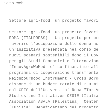
Sito Web

                                           
  Settore agri-food, un progetto favorisce 
  Settore agri-food, un progetto favorisce 
  ROMA (ITALPRESS) - Un progetto per promuo
  favorire l'occupazione delle donne nel ba
  un'iniziativa presentata nel corso del we
  nuovi scenari sostenibili dopo il Covid-1
  per gli Studi Economici e Internazionali 
  "InnovAgroWoMed" e' co-finanziato all'87%
  programma di cooperazione transfrontalier
  Neighbourhood Instrument - Cross Border C
  dispone di un budget totale di 2,8 milion
  dal CEIS dell'Universita' Roma "Tor Verga
  Studies and Initiatives CESIE (Italia), J
  Association ASALA (Palestina), Center of 
  (Tunisia). Beneficeranno del progetto cir