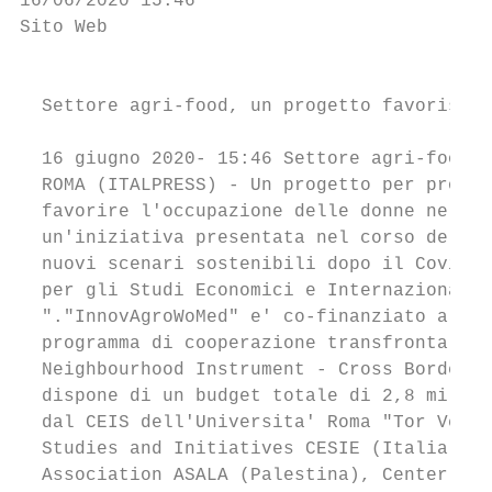
16/06/2020 15:46

Sito Web

                                           
  Settore agri-food, un progetto favorisce 
  16 giugno 2020- 15:46 Settore agri-food, 
  ROMA (ITALPRESS) - Un progetto per promuo
  favorire l'occupazione delle donne nel ba
  un'iniziativa presentata nel corso del we
  nuovi scenari sostenibili dopo il Covid-1
  per gli Studi Economici e Internazionali 
  "."InnovAgroWoMed" e' co-finanziato all'8
  programma di cooperazione transfrontalier
  Neighbourhood Instrument - Cross Border C
  dispone di un budget totale di 2,8 milion
  dal CEIS dell'Universita' Roma "Tor Verga
  Studies and Initiatives CESIE (Italia), J
  Association ASALA (Palestina), Center of 