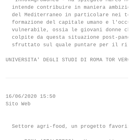
  "InnovAgroWoMed - ha spiegato Marco Meneg
  intende contribuire in maniera ambiziosa 
  del Mediterraneo in particolare nei terri
  formazione del capitale umano e l'occupaz
  vulnerabile, ossia le giovani donne che i
  colpite da questa situazione post-pandemi
  sfruttato sul quale puntare per il rilanc
UNIVERSITA' DEGLI STUDI DI ROMA TOR VERGATA
16/06/2020 15:50

Sito Web

                                           
  Settore agri-food, un progetto favorisce 