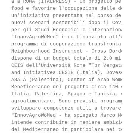
  a a ROMA (ITALPRESS) - Un progetto per pr
  food e favorire l'occupazione delle donne
  un'iniziativa presentata nel corso del we
  nuovi scenari sostenibili dopo il Covid-1
  per gli Studi Economici e Internazionali 
  "InnovAgroWoMed" è co-finanziato all'87% 
  programma di cooperazione transfrontalier
  Neighbourhood Instrument - Cross Border C
  dispone di un budget totale di 2,8 milion
  CEIS dell'Università Roma "Tor Vergata", 
  and Initiatives CESIE (Italia), Jovesòlid
  ASALA (Palestina), Center of Arab Women f
  Beneficeranno del progetto circa 140 giov
  Italia, Palestina, Spagna e Tunisia, oltr
  agroalimentare. Sono previsti programmi d
  sviluppare competenze utili a trovare lav
  "InnovAgroWoMed - ha spiegato Marco Meneg
  intende contribuire in maniera ambiziosa 
  del Mediterraneo in particolare nei terri