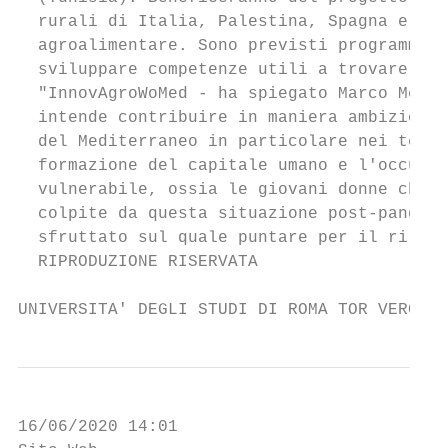
  rurali di Italia, Palestina, Spagna e Tun
  agroalimentare. Sono previsti programmi d
  sviluppare competenze utili a trovare lav
  "InnovAgroWoMed - ha spiegato Marco Meneg
  intende contribuire in maniera ambiziosa 
  del Mediterraneo in particolare nei terri
  formazione del capitale umano e l'occupaz
  vulnerabile, ossia le giovani donne che i
  colpite da questa situazione post-pandemi
  sfruttato sul quale puntare per il rilanc
  RIPRODUZIONE RISERVATA

UNIVERSITA' DEGLI STUDI DI ROMA TOR VERGATA
16/06/2020 14:01
