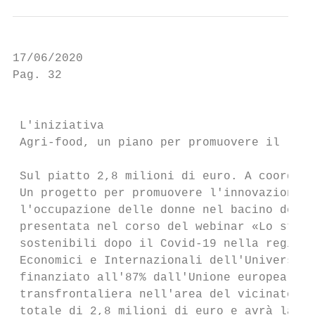
17/06/2020                                 
Pag. 32                                    
                                           
 L'iniziativa

 Agri-food, un piano per promuovere il lavo
 Sul piatto 2,8 milioni di euro. A coordina
 Un progetto per promuovere l'innovazione s
 l'occupazione delle donne nel bacino del M
 presentata nel corso del webinar «Lo stato
 sostenibili dopo il Covid-19 nella regione
 Economici e Internazionali dell'Università
 finanziato all'87% dall'Unione europea att
 transfrontaliera nell'area del vicinato me
 totale di 2,8 milioni di euro e avrà la du