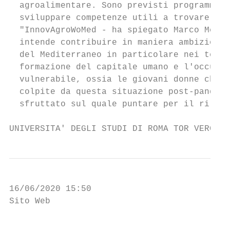
  agroalimentare. Sono previsti programmi d
  sviluppare competenze utili a trovare lav
  "InnovAgroWoMed - ha spiegato Marco Meneg
  intende contribuire in maniera ambiziosa 
  del Mediterraneo in particolare nei terri
  formazione del capitale umano e l'occupaz
  vulnerabile, ossia le giovani donne che i
  colpite da questa situazione post-pandemi
  sfruttato sul quale puntare per il rilanc
UNIVERSITA' DEGLI STUDI DI ROMA TOR VERGATA
16/06/2020 15:50

Sito Web

                                           