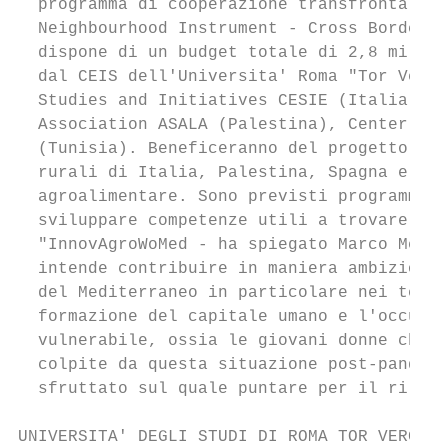
  programma di cooperazione transfrontalier
  Neighbourhood Instrument - Cross Border C
  dispone di un budget totale di 2,8 milion
  dal CEIS dell'Universita' Roma "Tor Verga
  Studies and Initiatives CESIE (Italia), J
  Association ASALA (Palestina), Center of 
  (Tunisia). Beneficeranno del progetto cir
  rurali di Italia, Palestina, Spagna e Tun
  agroalimentare. Sono previsti programmi d
  sviluppare competenze utili a trovare lav
  "InnovAgroWoMed - ha spiegato Marco Meneg
  intende contribuire in maniera ambiziosa 
  del Mediterraneo in particolare nei terri
  formazione del capitale umano e l'occupaz
  vulnerabile, ossia le giovani donne che i
  colpite da questa situazione post-pandemi
  sfruttato sul quale puntare per il rilanc
UNIVERSITA' DEGLI STUDI DI ROMA TOR VERGATA