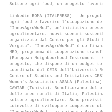
  Settore agri-food, un progetto favorisce 
  Linkedin ROMA (ITALPRESS) - Un progetto p
  agri-food e favorire l'occupazione delle 
  "InnovAgroWoMed", un'iniziativa presentat
  agroalimentare: nuovi scenari sostenibili
  organizzato dal Centro per gli Studi Econ
  Vergata". "InnovAgroWoMed" è co-finanziat
  MED, programma di cooperazione transfront
  (European Neighbourhood Instrument - Cros
  progetto, che dispone di un budget totale
  coordinato dal CEIS dell'Università Roma 
  Centre of Studies and Initiatives CESIE (
  Women's Association ASALA (Palestina), Ce
  CAWTAR (Tunisia). Beneficeranno del proge
  delle aree rurali di Italia, Palestina, S
  settore agroalimentare. Sono previsti pro
  coinvolte di sviluppare competenze utili 