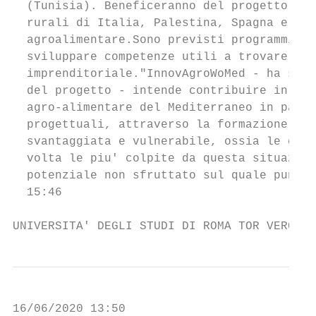
  (Tunisia). Beneficeranno del progetto cir
  rurali di Italia, Palestina, Spagna e Tun
  agroalimentare.Sono previsti programmi di
  sviluppare competenze utili a trovare lav
  imprenditoriale."InnovAgroWoMed - ha spie
  del progetto - intende contribuire in man
  agro-alimentare del Mediterraneo in parti
  progettuali, attraverso la formazione del
  svantaggiata e vulnerabile, ossia le giov
  volta le piu' colpite da questa situazion
  potenziale non sfruttato sul quale puntar
  15:46

UNIVERSITA' DEGLI STUDI DI ROMA TOR VERGATA
16/06/2020 13:50
