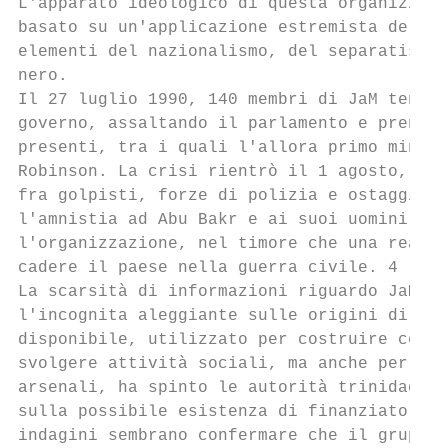
L'apparato ideologico di questa organizzazi
basato su un'applicazione estremista del su
elementi del nazionalismo, del separatismo 
nero.

Il 27 luglio 1990, 140 membri di JaM tentar
governo, assaltando il parlamento e prenden
presenti, tra i quali l'allora primo minist
Robinson. La crisi rientrò il 1 agosto, con
fra golpisti, forze di polizia e ostaggi. L
l'amnistia ad Abu Bakr e ai suoi uomini, de
l'organizzazione, nel timore che una reazio
cadere il paese nella guerra civile. 4

La scarsità di informazioni riguardo JaM, i
l'incognita aleggiante sulle origini di buo
disponibile, utilizzato per costruire centr
svolgere attività sociali, ma anche per cos
arsenali, ha spinto le autorità trinidadian
sulla possibile esistenza di finanziatori e
indagini sembrano confermare che il gruppo 