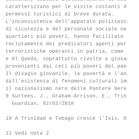
caratterizzano per le visite costanti di ci
permessi turistici di breve durata.

L'inconsistenza dell'apparato poliziesco, l
di sicurezza e del personale sociale nelle 
quartieri più poveri, hanno facilitato le a
reclutamento dei predicatori agenti per con
terroristiche operanti in patria, come JaM,
e Al Qaeda, soprattutto rivolte a giovani f
provenienti dai ceti più poveri del paese.

Il disagio giovanile, la povertà e l'analfa
dall'esistenza di fenomeni culturali import
il nazionalismo nero delle Pantere Nere e i
9 Surtees, J., Graham-Arrison, E., Trinidad
  Guardian, 02/02/2018

10 A Trinidad e Tobago cresce l’Isis, Osser
11 Vedi nota 2
