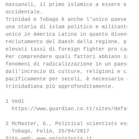
Hassanali, il primo islamico a essere elett
occidentale.

Trinidad e Tobago è anche l'unico paese del
una storia di islam politico e militante e 
unico in America Latina in quanto divenuto 
reclutamento del Daesh della regione, prese
elevati tassi di foreign fighter pro capite
Per comprendere quali fattori abbiano indot
fenomeni di radicalizzazione in un paese st
dall'incrocio di culture, religioni e civil
pacificamente per secoli, è necessario anal
trinidadiana più approfonditamente.

1 Vedi                                     
  https://www.guardian.co.tt/sites/default/
2 McMaster, G., Political scientists expose
  Tobago, Folio, 25/04/2017

Sito web: www.opiniojuris.it
