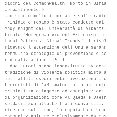
giochi del Commonwealth, morto in Siria dur
combattimento.9

Uno studio molto importante sulle radici de
Trinidad e Tobago è stato condotto dai poli
Andy Knight dell'università di Alberta, pub
titolo “Homegrown Violent Extremism in Trin
Local Patterns, Global Trends”. I risultati
ricevuto l'attenzione dell'Onu e saranno da
formulare strategie di prevenzione e contra
radicalizzazione. 10 11

I due autori hanno innanzitutto evidenziato
tradizione di violenza politica mista a rad
nei falliti esperimenti rivoluzionari dei s
terroristi di JaM, maturata in un contesto 
criminalità dilagante ed emarginazione soci
da organizzazioni come Al Qaeda e Daesh per
soldati, soprattutto fra i convertiti. In s
ricerche sul campo, la coppia ha riscontrat
community abitate esclusivamente da musulma