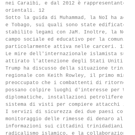
nei Caraibi, e dal 2012 è rappresentante de
orientali. 12

Sotto la guida di Muhammad, la NoI ha acqui
e Tobago, sui quali sono state edificate al
stabilito legami con JaM. Inoltre, la NoI d
campo sociale ed educativo per la comunità 
particolarmente attiva nelle carceri. 13

Le mire dell'internazionale islamista su Tr
attirato l'attenzione degli Stati Uniti. Ne
Trump ha discusso della situazione trinidad
regionale con Keith Rowley, il primo minist
preoccupato che i combattenti di ritorno da
possano colpire luoghi d'interesse per Wash
diplomatiche, installazioni petrolifere, o 
sistema di visti per compiere attacchi in F
I servizi di sicurezza dei due paesi collab
monitoraggio delle rimesse di denaro all'es
informazioni sui cittadini trinidadiani vic
radicalismo islamico, e la collaborazione n