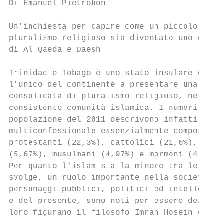
Di Emanuel Pietrobon

Un'inchiesta per capire come un piccolo pae
pluralismo religioso sia diventato uno dei 
di Al Qaeda e Daesh

Trinidad e Tobago è uno stato insulare dell
l'unico del continente a presentare una tra
consolidata di pluralismo religioso, nella 
consistente comunità islamica. I numeri eme
popolazione del 2011 descrivono infatti un 
multiconfessionale essenzialmente composto 
protestanti (22,3%), cattolici (21,6%), ind
(5,67%), musulmani (4,97%) e mormoni (4,1%)
Per quanto l'islam sia la minore tra le fed
svolge, un ruolo importante nella società, 
personaggi pubblici, politici ed intellettu
e del presente, sono noti per essere dei mu
loro figurano il filosofo Imran Hosein e l'