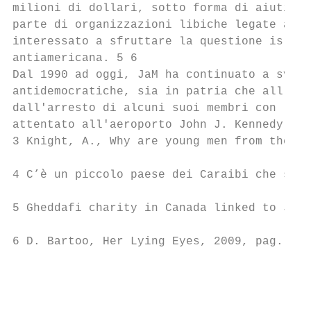
milioni di dollari, sotto forma di aiuti e 
parte di organizzazioni libiche legate a Mu
interessato a sfruttare la questione islami
antiamericana. 5 6

Dal 1990 ad oggi, JaM ha continuato a svolg
antidemocratiche, sia in patria che all'est
dall'arresto di alcuni suoi membri con l'ac
attentato all'aeroporto John J. Kennedy di 
3 Knight, A., Why are young men from the Ca
4 C’è un piccolo paese dei Caraibi che sfor
5 Gheddafi charity in Canada linked to Jama
6 D. Bartoo, Her Lying Eyes, 2009, pag. 28-
                                           