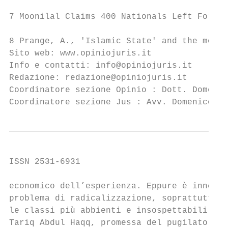
7 Moonilal Claims 400 Nationals Left For IS
8 Prange, A., 'Islamic State' and the mosqu
Sito web: www.opiniojuris.it

Info e contatti: info@opiniojuris.it

Redazione: redazione@opiniojuris.it

Coordinatore sezione Opinio : Dott. Domenic
Coordinatore sezione Jus : Avv. Domenico Po
ISSN 2531-6931

economico dell’esperienza. Eppure è innegab
problema di radicalizzazione, soprattutto f
le classi più abbienti e insospettabili, co
Tariq Abdul Haqq, promessa del pugilato naz