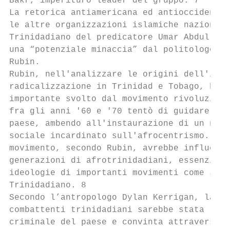
Bakr, imperituro leader del gruppo. 7

La retorica antiamericana ed antioccidental
le altre organizzazioni islamiche nazionali
Trinidadiano del predicatore Umar Abdullah,
una “potenziale minaccia” dal politologo ed
Rubin.

Rubin, nell'analizzare le origini dell'isla
radicalizzazione in Trinidad e Tobago, ha s
importante svolto dal movimento rivoluziona
fra gli anni '60 e '70 tentò di guidare una
paese, ambendo all'instaurazione di un nuov
sociale incardinato sull'afrocentrismo. L'i
movimento, secondo Rubin, avrebbe influenza
generazioni di afrotrinidadiani, essenzialm
ideologie di importanti movimenti come JaM 
Trinidadiano. 8

Secondo l’antropologo Dylan Kerrigan, la ma
combattenti trinidadiani sarebbe stata racc
criminale del paese e convinta attraverso l