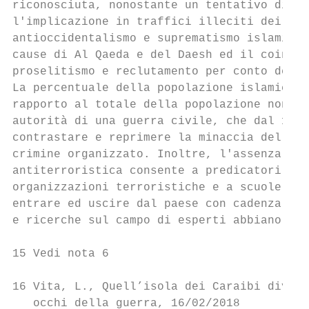
riconosciuta, nonostante un tentativo di co
l'implicazione in traffici illeciti dei mem
antioccidentalismo e suprematismo islamico,
cause di Al Qaeda e del Daesh ed il coinvol
proselitismo e reclutamento per conto delle
La percentuale della popolazione islamica, 
rapporto al totale della popolazione non gi
autorità di una guerra civile, che dal 1990
contrastare e reprimere la minaccia del ter
crimine organizzato. Inoltre, l'assenza di 
antiterroristica consente a predicatori sal
organizzazioni terroristiche e a scuole fon
entrare ed uscire dal paese con cadenza reg
e ricerche sul campo di esperti abbiano app
15 Vedi nota 6

16 Vita, L., Quell’isola dei Caraibi divent
   occhi della guerra, 16/02/2018
