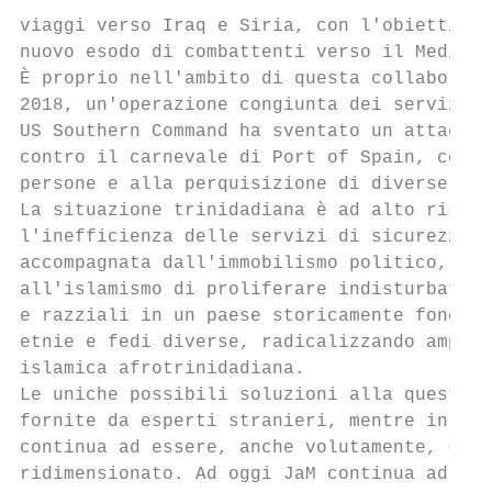
viaggi verso Iraq e Siria, con l'obiettivo 
nuovo esodo di combattenti verso il Medio O
È proprio nell'ambito di questa collaborazi
2018, un'operazione congiunta dei servizi s
US Southern Command ha sventato un attacco 
contro il carnevale di Port of Spain, condu
persone e alla perquisizione di diverse mos
La situazione trinidadiana è ad alto rischi
l'inefficienza delle servizi di sicurezza e
accompagnata dall'immobilismo politico, han
all'islamismo di proliferare indisturbato, 
e razziali in un paese storicamente fondato
etnie e fedi diverse, radicalizzando ampie 
islamica afrotrinidadiana.

Le uniche possibili soluzioni alla question
fornite da esperti stranieri, mentre in pat
continua ad essere, anche volutamente, sott
ridimensionato. Ad oggi JaM continua ad ess