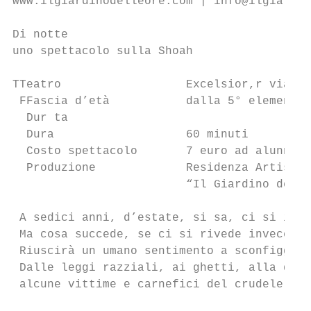
www.ilgiardinodelleore.com | info@ilgiardin
Di notte

uno spettacolo sulla Shoah

TTeatro                  Excelsior,r via Di
 FFascia d’età           dalla 5° elementar
  Dur ta

  Dura                   60 minuti         
  Costo spettacolo       7 euro ad alunno  
  Produzione             Residenza Artistic
                         “Il Giardino delle
 A sedici anni, d’estate, si sa, ci si inna
 Ma cosa succede, se ci si rivede invece in
 Riuscirà un umano sentimento a sconfiggere
 Dalle leggi razziali, ai ghetti, alla depo
 alcune vittime e carnefici del crudele e a