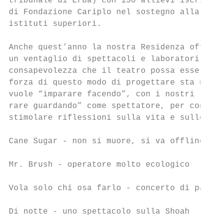
tribunale di Erba) con 150 allievi iscritti
di Fondazione Cariplo nel sostegno alla pro
istituti superiori.

Anche quest’anno la nostra Residenza offrir
un ventaglio di spettacoli e laboratori ded
consapevolezza che il teatro possa essere u
forza di questo modo di progettare sta nell
vuole “imparare facendo”, con i nostri labo
rare guardando” come spettatore, per conosc
stimolare riflessioni sulla vita e sulle no
Cane Sugar - non si muore, si va offline   
Mr. Brush - operatore molto ecologico      
Vola solo chi osa farlo - concerto di parol
Di notte - uno spettacolo sulla Shoah      