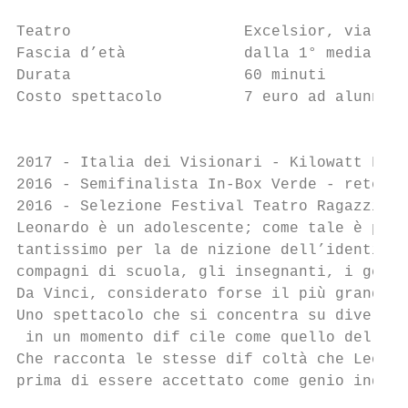
Teatro                   Excelsior, via Dia
Fascia d’età             dalla 1° media    
Durata                   60 minuti         
Costo spettacolo         7 euro ad alunno  
                                           
2017 - Italia dei Visionari - Kilowatt Fest
2016 - Semifinalista In-Box Verde - rete pe
2016 - Selezione Festival Teatro Ragazzi - 
Leonardo è un adolescente; come tale è part
tantissimo per la de nizione dell’identità 
compagni di scuola, gli insegnanti, i genit
Da Vinci, considerato forse il più grande g
Uno spettacolo che si concentra su diversit
 in un momento dif cile come quello dell’ad
Che racconta le stesse dif coltà che Leonar
prima di essere accettato come genio indisc