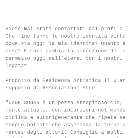
                                           
                                           
Siete mai stati contattati dal profilo di u
Che fine fanno le nostre identità virtuali 
dove sta oggi la mia identità? Quanto è anc
essa? E come cambia la percezione del lutto
permesso oggi dall’etere, con i nostri cari
legata?

Prodotto da Residenza Artistica Il Giardino
supporto di Associazione Etre.

"CANE SUGAR è un pezzo strepitoso che, da t
mente attuale, con incursioni nel mondo del
ciclica e autorigenerante che ripete se ste
sonoro potente che asseconda la tecnologia 
mances degli attori. Consiglio a molti, di 