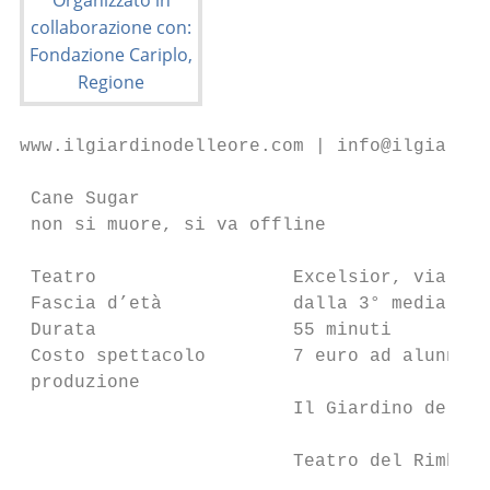
www.ilgiardinodelleore.com | info@ilgiardin
 Cane Sugar

 non si muore, si va offline

 Teatro                  Excelsior, via Dia
 Fascia d’età            dalla 3° media    
 Durata                  55 minuti         
 Costo spettacolo        7 euro ad alunno  
 produzione                                
                         Il Giardino delle 
                                           
                         Teatro del Rimbomb
                                           