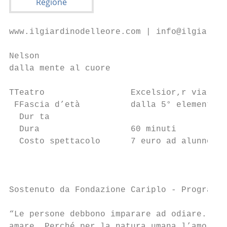
www.ilgiardinodelleore.com | info@ilgiardin
Nelson

dalla mente al cuore

TTeatro                 Excelsior,r via Dia
 FFascia d’età          dalla 5° elementare
  Dur ta

  Dura                  60 minuti          
  Costo spettacolo      7 euro ad alunno   
                                           
                                           
Sostenuto da Fondazione Cariplo - Programma
“Le persone debbono imparare ad odiare. E s
amare. Perché per la natura umana l’amore è