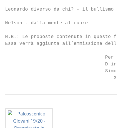
Leonardo diverso da chi? - il bullismo e la
Nelson - dalla mente al cuore              
N.B.: Le proposte contenute in questo fasci
Essa verrà aggiunta all’emmissione della fa
                                   Per info
                                   D irezio
                                   Simone S
                                      335 5