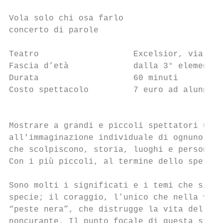
Vola solo chi osa farlo

concerto di parole

Teatro                   Excelsior, via Dia
Fascia d’età             dalla 3° elementar
Durata                   60 minuti         
Costo spettacolo         7 euro ad alunno  
                                           
Mostrare a grandi e piccoli spettatori una 
all'immaginazione individuale di ognuno sed
che scolpiscono, storia, luoghi e personagg
Con i più piccoli, al termine dello spettac
Sono molti i significati e i temi che si ce
specie; il coraggio, l’unico che nella vita
“peste nera”, che distrugge la vita della g
noncurante. Il punto focale di questa stori