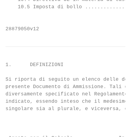
    10.5 Imposta di bollo .................
                                           
28879050v12
1.      DEFINIZIONI

Si riporta di seguito un elenco delle defin
presente Documento di Ammissione. Tali defi
diversamente specificato nel Regolamento de
indicato, essendo inteso che il medesimo si
singolare sia al plurale, e viceversa, ove 
                                           