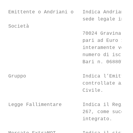
 Emittente o Andriani o   Indica Andriani S
                          sede legale in vi
 Società

                          70024 Gravina in 
                          pari ad Euro 1.00
                          interamente versa
                          numero di iscrizi
                          Bari n. 068807807
 Gruppo                   Indica l’Emittent
                          controllate ai se
                          Civile.

 Legge Fallimentare       Indica il Regio D
                          267, come success
                          integrato.
