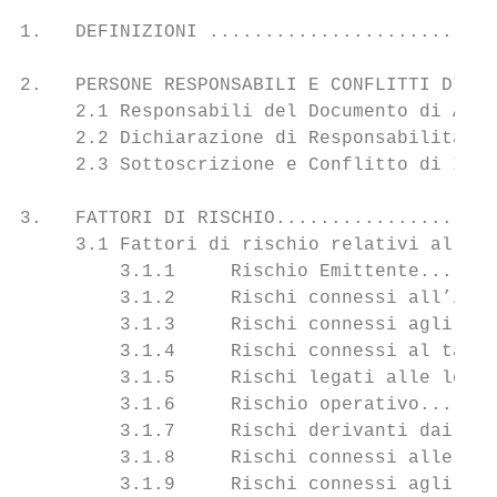
1.   DEFINIZIONI ..........................
2.   PERSONE RESPONSABILI E CONFLITTI DI IN
     2.1 Responsabili del Documento di Ammi
     2.2 Dichiarazione di Responsabilità ..
     2.3 Sottoscrizione e Conflitto di Inte
3.   FATTORI DI RISCHIO....................
     3.1 Fattori di rischio relativi all’Em
         3.1.1     Rischio Emittente.......
         3.1.2     Rischi connessi all’inde
         3.1.3     Rischi connessi agli aff
         3.1.4     Rischi connessi al tasso
         3.1.5     Rischi legati alle locaz
         3.1.6     Rischio operativo.......
         3.1.7     Rischi derivanti dai pro
         3.1.8     Rischi connessi alle ope
         3.1.9     Rischi connessi agli inv