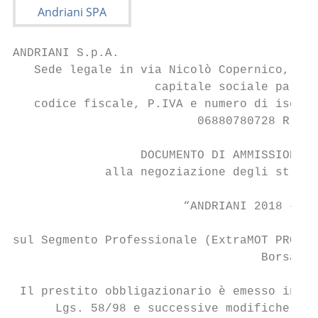
ANDRIANI S.p.A.

   Sede legale in via Nicolò Copernico, zon
                    capitale sociale pari a
   codice fiscale, P.IVA e numero di iscriz
                          06880780728 R.E.A
                  DOCUMENTO DI AMMISSIONE

             alla negoziazione degli strume
                        “ANDRIANI 2018 – 20
sul Segmento Professionale (ExtraMOT PRO) d
                                   Borsa It
 Il prestito obbligazionario è emesso in re
      Lgs. 58/98 e successive modifiche e a