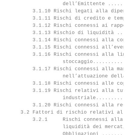
                   dell’Emittente .........
         3.1.10 Rischi legati alla dipenden
         3.1.11 Rischi di credito e tempist
         3.1.12 Rischi connessi ai rapporti
         3.1.13 Rischio di liquidità ......
         3.1.14 Rischi connessi alla conces
         3.1.15 Rischi connessi all’eventua
         3.1.16 Rischi connessi alla limita
                   stoccaggio..............
         3.1.17 Rischi connessi alla mancat
                   nell’attuazione della st
         3.1.18 Rischi connessi alle copert
         3.1.19 Rischi relativi alla tutela
                   industriale.............
         3.1.20 Rischi connessi alla respon
     3.2 Fattori di rischio relativi alle O
         3.2.1     Rischi connessi alla neg
                   liquidità dei mercati e 
                   Obbligazioni ...........