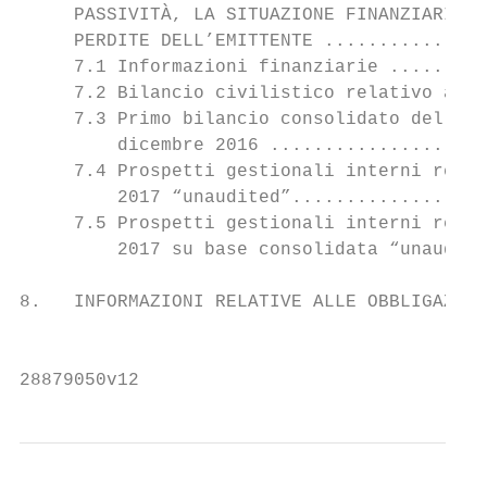
     PASSIVITÀ, LA SITUAZIONE FINANZIARIA E
     PERDITE DELL’EMITTENTE ...............
     7.1 Informazioni finanziarie .........
     7.2 Bilancio civilistico relativo all’
     7.3 Primo bilancio consolidato del Gru
         dicembre 2016 ....................
     7.4 Prospetti gestionali interni relat
         2017 “unaudited”..................
     7.5 Prospetti gestionali interni relat
         2017 su base consolidata “unaudite
8.   INFORMAZIONI RELATIVE ALLE OBBLIGAZION
                                           
28879050v12