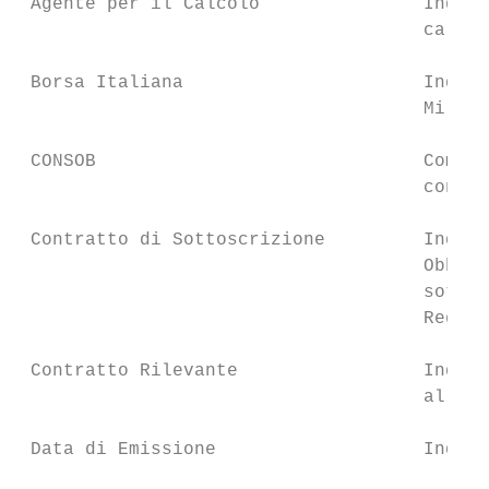
 Agente per il Calcolo               Indica
                                     calcol
 Borsa Italiana                      Indica
                                     Milano
 CONSOB                              Commis
                                     con se
 Contratto di Sottoscrizione         Indica
                                     Obblig
                                     sottos
                                     Regola
 Contratto Rilevante                 Indica
                                     all’Ar
 Data di Emissione                   Indica