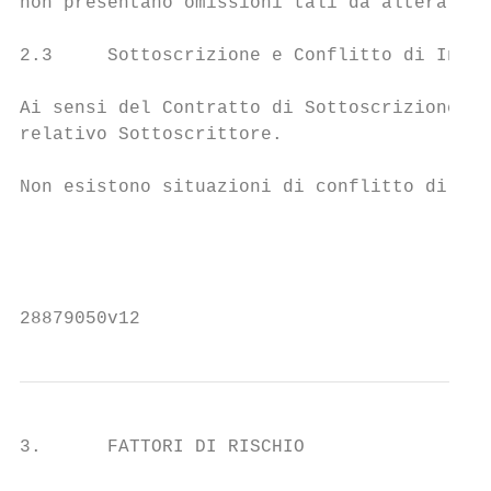
non presentano omissioni tali da alterarne 
2.3     Sottoscrizione e Conflitto di Inter
Ai sensi del Contratto di Sottoscrizione, l
relativo Sottoscrittore.

Non esistono situazioni di conflitto di int
                                           
                                           
28879050v12
3.      FATTORI DI RISCHIO
