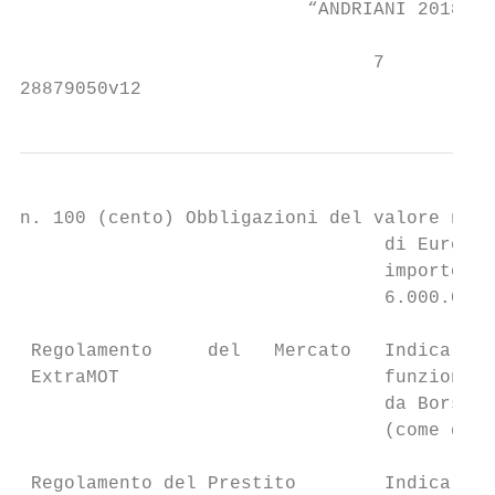
                          “ANDRIANI 2018 – 
                                7

28879050v12
n. 100 (cento) Obbligazioni del valore nomi
                                 di Euro 60
                                 importo no
                                 6.000.000,
 Regolamento     del   Mercato   Indica il 
 ExtraMOT                        funzioname
                                 da Borsa I
                                 (come di v
 Regolamento del Prestito        Indica il 