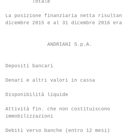
         Totale                            
La posizione finanziaria netta risultante d
dicembre 2015 e al 31 dicembre 2016 era cos
                                           
              ANDRIANI S.p.A.

                                           
Depositi bancari                           
Denari e altri valori in cassa             
Disponibilità liquide                      
Attività fin. che non costituiscono        
immobilizzazioni

Debiti verso banche (entro 12 mesi)        