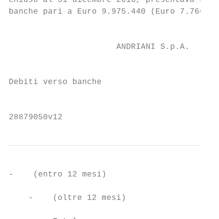
chiuso al 31 dicembre 2016, presentava una 
banche pari a Euro 9.975.440 (Euro 7.766.17
                                           
                      ANDRIANI S.p.A.

                                           
Debiti verso banche

                                           
28879050v12
-    (entro 12 mesi)                       
    -    (oltre 12 mesi)                   