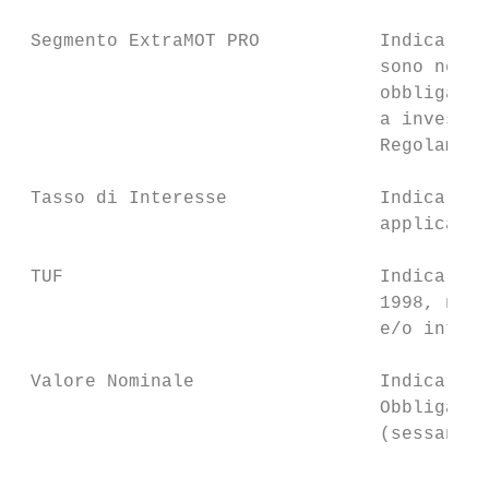
 Segmento ExtraMOT PRO           Indica il 
                                 sono negoz
                                 obbligazio
                                 a investit
                                 Regolament
 Tasso di Interesse              Indica il 
                                 applicabil
 TUF                             Indica il 
                                 1998, n. 5
                                 e/o integr
 Valore Nominale                 Indica il 
                                 Obbligazio
                                 (sessantam
                                        8
