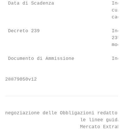
 Data di Scadenza                    Indica
                                     cui ta
                                     cadrà 
 Decreto 239                         Indica
                                     239 co
                                     modifi
 Documento di Ammissione             Indica
                                           
28879050v12
negoziazione delle Obbligazioni redatto sec
                          le linee guida in
                          Mercato ExtraMOT.
