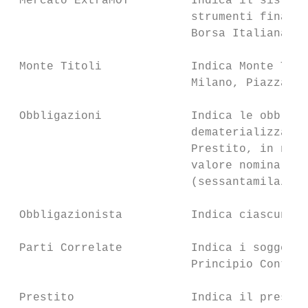
 Mercato ExtraMOT         Indica il sistema
                          strumenti finanzi
                          Borsa Italiana de
 Monte Titoli             Indica Monte Tito
                          Milano, Piazza de
 Obbligazioni             Indica le obbliga
                          dematerializzata 
                          Prestito, in nume
                          valore nominale p
                          (sessantamila/00)
 Obbligazionista          Indica ciascun po
 Parti Correlate          Indica i soggetti
                          Principio Contabi
 Prestito                 Indica il prestit