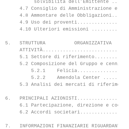
          solvibilità dell’Emittente ......
     4.7 Consiglio di Amministrazione e Col
     4.8 Ammontare delle Obbligazioni......
     4.9 Uso dei proventi..................
     4.10 Ulteriori emissioni .............
5.   STRUTTURA          ORGANIZZATIVA      
     ATTIVITÀ..............................
     5.1 Settore di riferimento............
     5.2 Composizione del Gruppo e cenni su
         5.2.1    Felicia..................
         5.2.2    Amendola Center .........
     5.3 Analisi dei mercati di riferimento
6.   PRINCIPALI AZIONISTI..................
     6.1 Partecipazione, direzione e coordi
     6.2 Accordi societari.................
7.   INFORMAZIONI FINANZIARIE RIGUARDANTI L