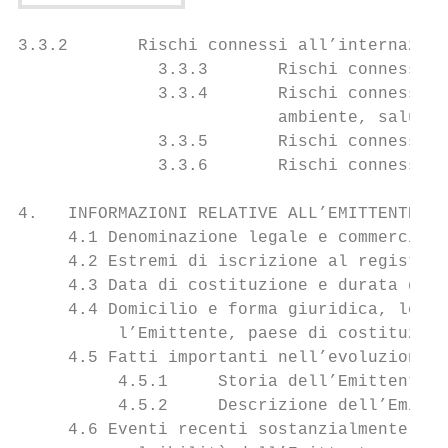
3.3.2       Rischi connessi all’internazion
              3.3.3       Rischi connessi a
              3.3.4       Rischi connessi a
                          ambiente, salute 
              3.3.5       Rischi connessi a
              3.3.6       Rischi connessi a
4.   INFORMAZIONI RELATIVE ALL’EMITTENTE...
     4.1 Denominazione legale e commerciale
     4.2 Estremi di iscrizione al registro 
     4.3 Data di costituzione e durata dell
     4.4 Domicilio e forma giuridica, legis
          l’Emittente, paese di costituzion
     4.5 Fatti importanti nell’evoluzione d
          4.5.1     Storia dell’Emittente..
          4.5.2     Descrizione dell’Emitte
     4.6 Eventi recenti sostanzialmente ril