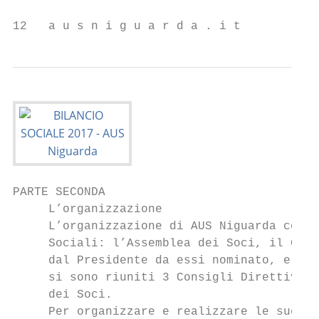
12   a u s n i g u a r d a . i t           
PARTE SECONDA

     L’organizzazione                      
     L’organizzazione di AUS Niguarda compr
     Sociali: l’Assemblea dei Soci, il Cons
     dal Presidente da essi nominato, e il 
     si sono riuniti 3 Consigli Direttivi, 
     dei Soci.                             
     Per organizzare e realizzare le sue at