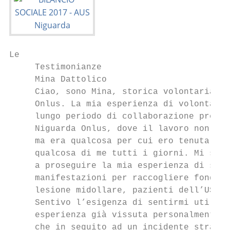
Le                                         
     Testimonianze                         
     Mina Dattolico                        
     Ciao, sono Mina, storica volontaria de
     Onlus. La mia esperienza di volontaria
     lungo periodo di collaborazione presso
     Niguarda Onlus, dove il lavoro non era
     ma era qualcosa per cui ero tenuta a d
     qualcosa di me tutti i giorni. Mi sono
     a proseguire la mia esperienza di solo
     manifestazioni per raccogliere fondi a
     lesione midollare, pazienti dell’USU e
     Sentivo l’esigenza di sentirmi utile, 
     esperienza già vissuta personalmente, 
     che in seguito ad un incidente stradal