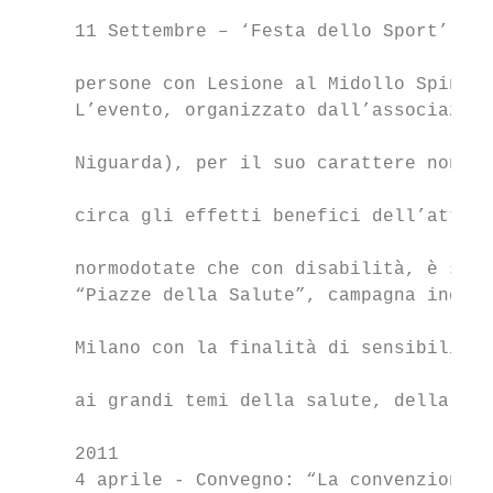
                                           
     11 Settembre – ‘Festa dello Sport’, pe
                                           
     persone con Lesione al Midollo Spinale
     L’evento, organizzato dall’associazion
                                           
     Niguarda), per il suo carattere non so
                                           
     circa gli effetti benefici dell’attivi
                                           
     normodotate che con disabilità, è stat
     “Piazze della Salute”, campagna indett
                                           
     Milano con la finalità di sensibilizza
                                           
     ai grandi temi della salute, della pre
                                           
     2011

     4 aprile - Convegno: “La convenzione O