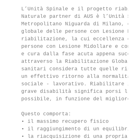
     L’Unità Spinale e il progetto riabilit
     Naturale partner di AUS è l’Unità Spin
     Metropolitano Niguarda di Milano, con 
     globale delle persone con Lesione Mido
     riabilitazione, la cui eccellenza è ri
     persone con Lesione Midollare e con Sp
     e cura dalla fase acuta appena success
     attraverso la Riabilitazione Globale: 
     sanitari considera tutte quelle risors
     un effettivo ritorno alla normalità, a
     sociale - lavorativo. Riabilitare in s
     grave disabilità significa porsi l’obi
     possibile, in funzione del migliore re
     Questo comporta:

     • il massimo recupero fisico

     • il raggiungimento di un equilibrio p
     • la riacquisizione di una propria ide