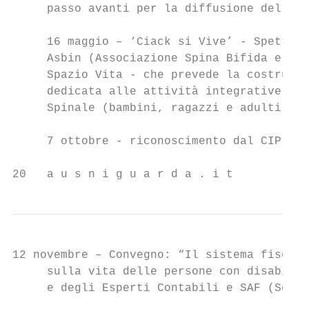
     passo avanti per la diffusione della c
     16 maggio – ‘Ciack si Vive’ - Spettaco
     Asbin (Associazione Spina Bifida e Idr
     Spazio Vita - che prevede la costruzio
     dedicata alle attività integrative del
     Spinale (bambini, ragazzi e adulti)   
                                           
     7 ottobre - riconoscimento dal CIP com
20   a u s n i g u a r d a . i t           
12 novembre – Convegno: “Il sistema fiscale
     sulla vita delle persone con disabilit
     e degli Esperti Contabili e SAF (Scuol
                                           