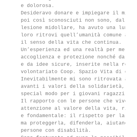
     e dolorosa.                           
     Desideravo donare e impiegare il mio t
     poi così sconosciuti non sono, dal mom
     lesione midollare, ha avuto una lunga 
     loro ritrovi quell’umanità comune a tu
     il senso della vita che continua.     
     Un’esperienza ed una realtà per me com
     accoglienza e protezione nonché da una
     e da idee sicure, inserite nella realt
     volontariato Coop. Spazio Vita di cui 
     Inevitabilmente mi sono ritrovata a ci
     avanti i valori della solidarietà, del
     special modo per i giovani ragazzi con
     Il rapporto con le persone che vivono 
     attenzione al valore della vita, ritro
     e fondamentale: il rispetto per la vit
     ma proteggerla, difenderla, aiutando l
     persone con disabilità.               