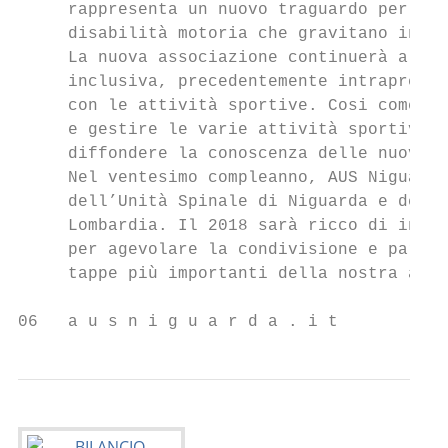
     rappresenta un nuovo traguardo per lo 
     disabilità motoria che gravitano intor
     La nuova associazione continuerà a svo
     inclusiva, precedentemente intrapresa 
     con le attività sportive. Cosi come si
     e gestire le varie attività sportive, 
     diffondere la conoscenza delle nuove a
     Nel ventesimo compleanno, AUS Niguarda
     dell’Unità Spinale di Niguarda e delle
     Lombardia. Il 2018 sarà ricco di inizi
     per agevolare la condivisione e partec
     tappe più importanti della nostra asso
06   a u s n i g u a r d a . i t           