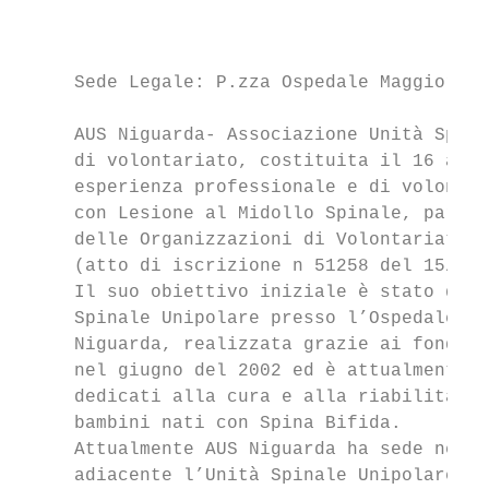
                                           
                                           
                                           
     Sede Legale: P.zza Ospedale Maggiore, 
                                           
     AUS Niguarda- Associazione Unità Spina
     di volontariato, costituita il 16 apri
     esperienza professionale e di volontar
     con Lesione al Midollo Spinale, para e
     delle Organizzazioni di Volontariato, 
     (atto di iscrizione n 51258 del 15/12/
     Il suo obiettivo iniziale è stato quel
     Spinale Unipolare presso l’Ospedale Ni
     Niguarda, realizzata grazie ai fondi s
     nel giugno del 2002 ed è attualmente u
     dedicati alla cura e alla riabilitazio
     bambini nati con Spina Bifida.        
     Attualmente AUS Niguarda ha sede nel n
     adiacente l’Unità Spinale Unipolare di