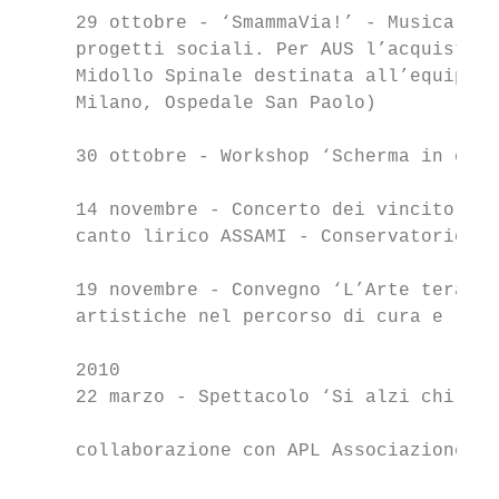
     29 ottobre - ‘SmammaVia!’ - Musical a 
     progetti sociali. Per AUS l’acquisto d
     Midollo Spinale destinata all’equipe d
     Milano, Ospedale San Paolo)           
                                           
     30 ottobre - Workshop ‘Scherma in carr
     14 novembre - Concerto dei vincitori d
     canto lirico ASSAMI - Conservatorio G.
                                           
     19 novembre - Convegno ‘L’Arte terapia
     artistiche nel percorso di cura e riab
     2010                                  
     22 marzo - Spettacolo ‘Si alzi chi può
                                           
     collaborazione con APL Associazione Pa
                                           