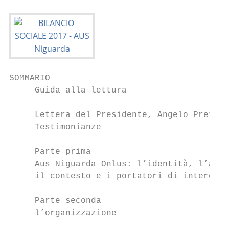
SOMMARIO                                   
     Guida alla lettura                    
     Lettera del Presidente, Angelo Pretini
     Testimonianze                         
                                           
     Parte prima                           
     Aus Niguarda Onlus: l’identità, l’ambi
     il contesto e i portatori di interesse
                                           
     Parte seconda                         
     l’organizzazione

                                           