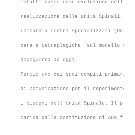
     Infatti nasce come evoluzione dell’esp
                                           
     realizzazione delle Unità Spinali, cos
                                           
     Lombardia centri specializzati (Unità 
                                           
     para e tetraplegiche, sul modello di q
                                           
     dopoguerra ad oggi.

                                           
     Perciò uno dei suoi compiti primari è 
                                           
     di comunicazione per il reperimento de
                                           
     i bisogni dell’Unità Spinale. Il primo
                                           
     carica dalla costituzione di AUS fino 
                                           
                                           