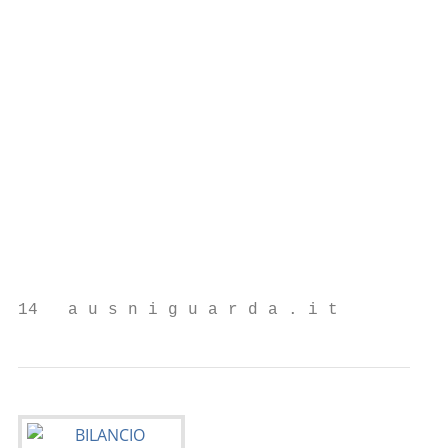
                                                        
                                           
                                           
                                                     
                                                      
                                                        
14   a u s n i g u a r d a . i t           