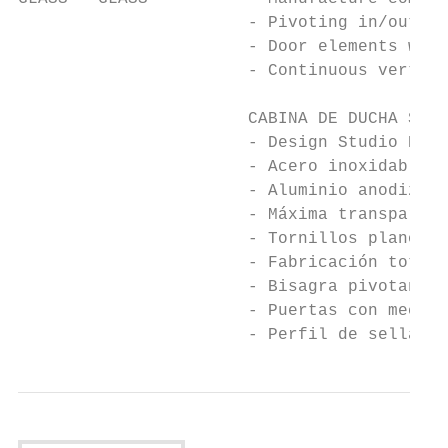
                       - Pivoting in/out hi
                       - Door elements with
                       - Continuous vertica
                       CABINA DE DUCHA SIN 
                       - Design Studio Prov
                       - Acero inoxidable A
                       - Aluminio anodizado
                       - Máxima transparenc
                       - Tornillos planos e
                       - Fabricación totalm
                       - Bisagra pivotante 
                       - Puertas con mecani
                       - Perfil de sellado 