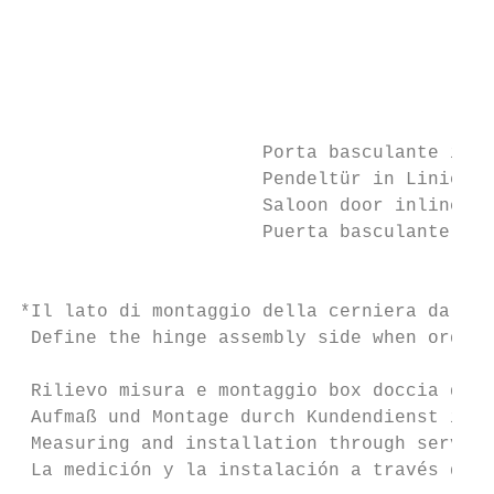
                                           
                                           
                                           
                                           
                                           
                      Porta basculante in l
                      Pendeltür in Linie*  
                      Saloon door inline*

                      Puerta basculante en 
                                           
*Il lato di montaggio della cerniera da def
 Define the hinge assembly side when orderi
 Rilievo misura e montaggio box doccia da p
 Aufmaß und Montage durch Kundendienst imme
 Measuring and installation through service
 La medición y la instalación a través del 