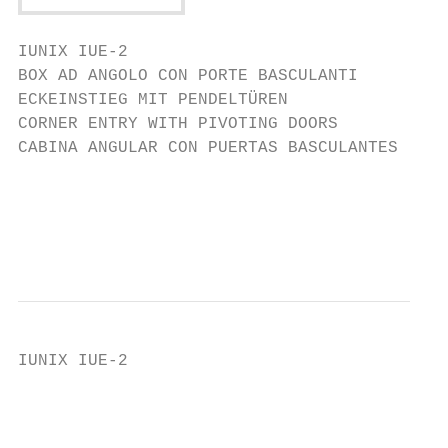
IUNIX IUE-2

BOX AD ANGOLO CON PORTE BASCULANTI

ECKEINSTIEG MIT PENDELTÜREN

CORNER ENTRY WITH PIVOTING DOORS

CABINA ANGULAR CON PUERTAS BASCULANTES

                                          A
                                           
                                         SP
IUNIX IUE-2

                                           
                                           