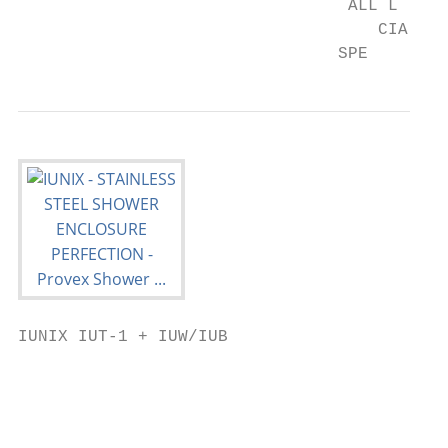
                                 ALL L

                                    CIA

                                SPE
IUNIX IUT-1 + IUW/IUB

                                           
                                           