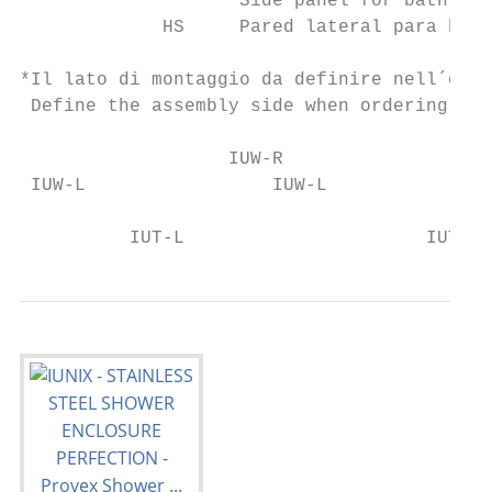
                    Side panel for bathtub*

             HS     Pared lateral para bañe
*Il lato di montaggio da definire nell´ordi
 Define the assembly side when ordering (le
                   IUW-R                   
 IUW-L                 IUW-L

          IUT-L                      IUT-R