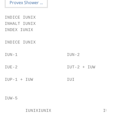
INDICE IUNIX

INHALT IUNIX                               
INDEX IUNIX                                
                                           
INDICE IUNIX

IUN-1                   IUN-2              
IUE-2                   IUT-2 + IUW        
IUP-1 + IUW             IUI                
                                           
IUW-5

        IUNIXIUNIX                    IUNIX