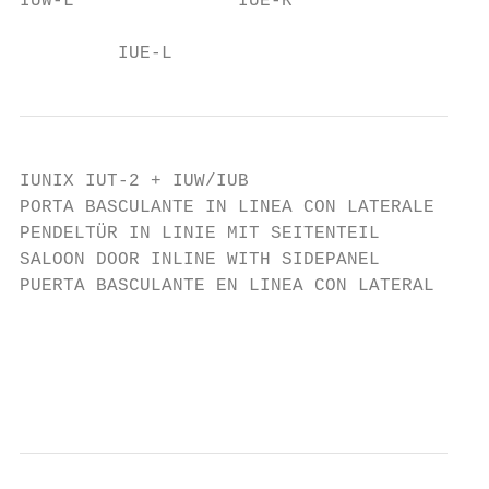
IUW-L               IUE-R

         IUE-L
IUNIX IUT-2 + IUW/IUB

PORTA BASCULANTE IN LINEA CON LATERALE

PENDELTÜR IN LINIE MIT SEITENTEIL

SALOON DOOR INLINE WITH SIDEPANEL

PUERTA BASCULANTE EN LINEA CON LATERAL

                                          A
                                           
                                         SP