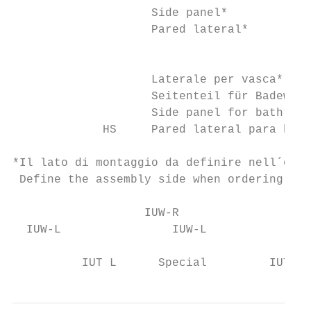
                    Side panel*            
                    Pared lateral*

                                           
                    Laterale per vasca*

                    Seitenteil für Badewann
                    Side panel for bathtub*

             HS     Pared lateral para bañe
*Il lato di montaggio da definire nell´ordi
 Define the assembly side when ordering (le
                   IUW-R                  I
  IUW-L                IUW-L

          IUT L      Special         IUT R