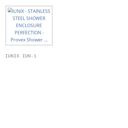
IUNIX IUN-1

                                           
                                           
                                           
                                           
                                           
                                           