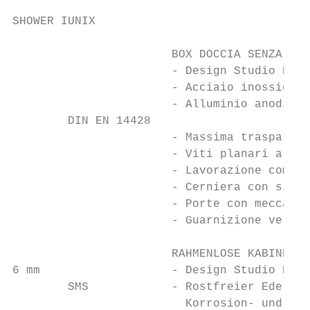
SHOWER IUNIX

                       BOX DOCCIA SENZA TEL
                       - Design Studio Prov
                       - Acciaio inossidabi
                       - Alluminio anodizza
        DIN EN 14428

                       - Massima trasparenz
                       - Viti planari all’i
                       - Lavorazione comple
                       - Cerniera con siste
                       - Porte con meccanis
                       - Guarnizione vertic
                       RAHMENLOSE KABINEN

6 mm                   - Design Studio Prov
        SMS            - Rostfreier Edelsta
                         Korrosion- und Kra