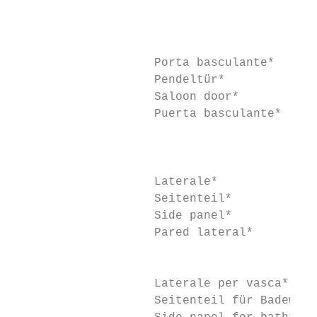
                                           
                                           
                                           
                    Porta basculante*

                    Pendeltür*

                    Saloon door*

                    Puerta basculante*     
                                           
                                           
                    Laterale*              
                    Seitenteil*

                    Side panel*            
                    Pared lateral*

                                           
                    Laterale per vasca*

                    Seitenteil für Badewann