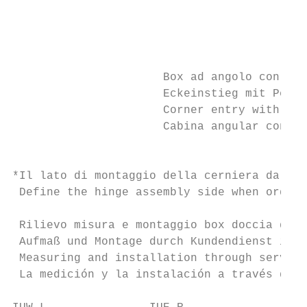
                                           
                                           
                                           
                                           
                      Box ad angolo con por
                      Eckeinstieg mit Pende
                      Corner entry with piv
                      Cabina angular con pu
                                           
*Il lato di montaggio della cerniera da def
 Define the hinge assembly side when orderi
 Rilievo misura e montaggio box doccia da p
 Aufmaß und Montage durch Kundendienst imme
 Measuring and installation through service
 La medición y la instalación a través del 