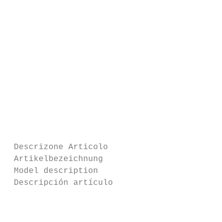
                                           
                                           
                                           
                                           
                                           
                                           
                                           
                                           
                                           
 Descrizone Articolo                       
 Artikelbezeichnung                        
 Model description                         
 Descripción artículo                      
                                           
                                           
                                           