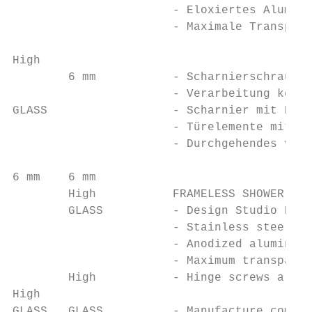
                       - Eloxiertes Alumini
                       - Maximale Transpare
High

        6 mm           - Scharnierschrauben
                       - Verarbeitung kompl
GLASS                  - Scharnier mit Pend
                       - Türelemente mit He
                       - Durchgehendes vert
6 mm    6 mm

        High           FRAMELESS SHOWER ENC
        GLASS          - Design Studio Prov
                       - Stainless steel AI
                       - Anodized aluminum 
                       - Maximum transparen
        High           - Hinge screws are s
High

GLASS   GLASS          - Manufacture comple