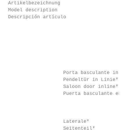
 Artikelbezeichnung                        
 Model description                         
 Descripción artículo                      
                                           
                                           
                                           
                                           
                                           
                                           
                                           
                    Porta basculante in lin
                    Pendeltür in Linie*    
                    Saloon door inline*

                    Puerta basculante en li
                                           
                                           
                    Laterale*              
                    Seitenteil*
