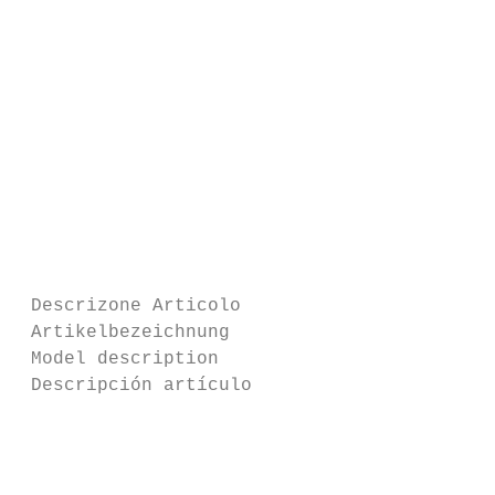
                                           
                                           
                                           
                                           
                                           
                                           
                                           
                                           
 Descrizone Articolo                       
 Artikelbezeichnung                        
 Model description                         
 Descripción artículo                      
                                           
                                           
                                           
                                           