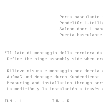
                                           
                                           
                      Porta basculante 1 an
                      Pendeltür 1-teilig*

                      Saloon door 1 panel*

                      Puerta basculante 1 p
                                           
*Il lato di montaggio della cerniera da def
 Define the hinge assembly side when orderi
 Rilievo misura e montaggio box doccia da p
 Aufmaß und Montage durch Kundendienst imme
 Measuring and installation through service
 La medición y la instalación a través del 
IUN - L            IUN - R