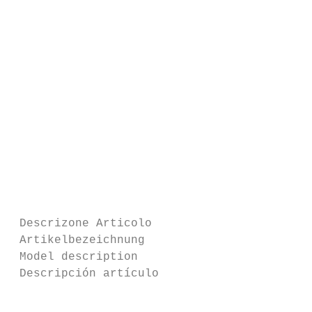
                                           
                                           
                                           
                                           
                                           
                                           
                                           
                                           
                                           
 Descrizone Articolo                       
 Artikelbezeichnung                        
 Model description                         
 Descripción artículo                      
                                           
                                           