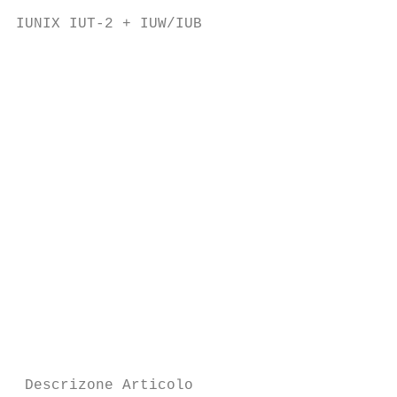
IUNIX IUT-2 + IUW/IUB

                                           
                                           
                                           
                                           
                                           
                                           
                                           
                                           
                                           
                                           
                                           
 Descrizone Articolo                       