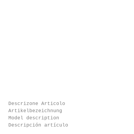
                                           
                                           
                                           
                                           
                                           
                                           
                                           
                                           
                                           
                                           
 Descrizone Articolo                       
 Artikelbezeichnung                        
 Model description                         
 Descripción artículo                      
                                           