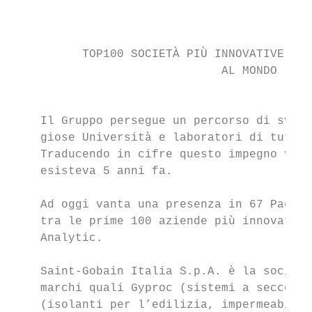
                                           
                                           
          TOP100 SOCIETÀ PIÙ INNOVATIVE

                              AL MONDO     
                                           
    Il Gruppo persegue un percorso di svilu
    giose Università e laboratori di tutto 
    Traducendo in cifre questo impegno vers
    esisteva 5 anni fa.

    Ad oggi vanta una presenza in 67 Paesi 
    tra le prime 100 aziende più innovative
    Analytic.

    Saint-Gobain Italia S.p.A. è la società
    marchi quali Gyproc (sistemi a secco in
    (isolanti per l’edilizia, impermeabiliz