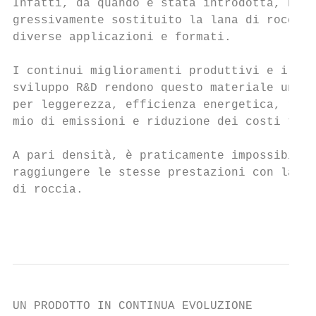
Infatti, da quando è stata introdotta, ha p
gressivamente sostituito la lana di roccia 
diverse applicazioni e formati.

I continui miglioramenti produttivi e il co
sviluppo R&D rendono questo materiale unico

per leggerezza, efficienza energetica, risp
mio di emissioni e riduzione dei costi tota
                                           
A pari densità, è praticamente impossibile

raggiungere le stesse prestazioni con la la
di roccia.

                                           
UN PRODOTTO IN CONTINUA EVOLUZIONE
