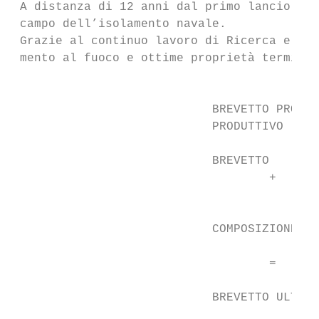
 A distanza di 12 anni dal primo lancio com
 campo dell’isolamento navale.

 Grazie al continuo lavoro di Ricerca e Svi
 mento al fuoco e ottime proprietà termiche
                                           
                            BREVETTO PROCES
                            PRODUTTIVO     
                            BREVETTO

                                    +      
                                           
                                           
                            COMPOSIZIONE LA
                                    =      
                                           
                            BREVETTO ULTIMA