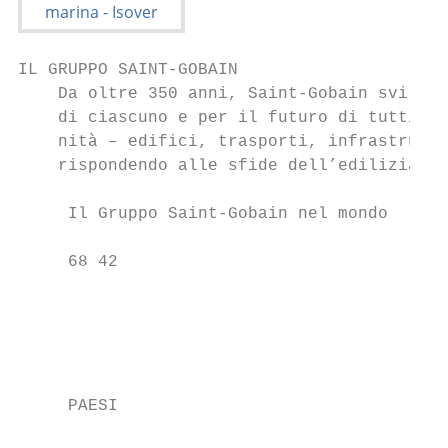
IL GRUPPO SAINT-GOBAIN

    Da oltre 350 anni, Saint-Gobain svilupp
    di ciascuno e per il futuro di tutti. Q
    nità – edifici, trasporti, infrastruttu
    rispondendo alle sfide dell’edilizia so
     Il Gruppo Saint-Gobain nel mondo

     68 42                                 
                                           
                                       .600
                                        FAT
                                        TOT
                                        NEL
     PAESI                                 
                                           