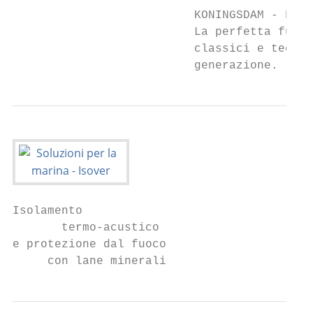
                          KONINGSDAM - FINC
                          La perfetta fusio
                          classici e tecnol
                          generazione.
Isolamento

       termo-acustico

e protezione dal fuoco

     con lane minerali