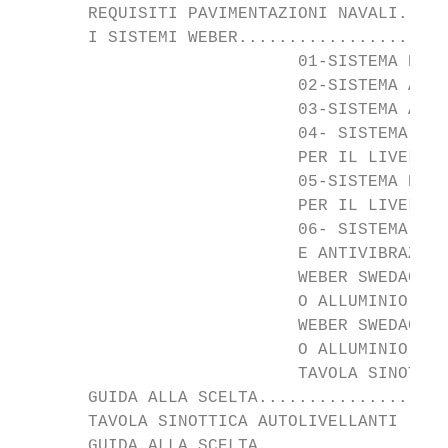
       REQUISITI PAVIMENTAZIONI NAVALI.....
       I SISTEMI WEBER.....................
		            01-SISTEMA PER IL LIVELLAMENTO DI PONTI INTERNI........................................................................................ 30

		            02-SISTEMA ALLEGGERITO PER IL LIVELLAMENTO DI PONTI INTERNI........................................................ 31

		            03-SISTEMA ANTI-VIBRAZIONI PER IL LIVELLAMENTO DI PONTI INTERNI................................................ 33

		            04- SISTEMA PROTEZIONE FUOCO E ABBATTIMENTO RUMORI AEREI

		            PER IL LIVELLAMENTO DI PONTI INTERNI.................................................................................................................... 35

		            05-SISTEMA DI PROTEZIONE AL FUOCO, ISOLAMENTO ACUSTICO E ANTI-VIBRAZIONI

		            PER IL LIVELLAMENTO DI PONTI INTERNI..................................................................................................................... 37

		            06- SISTEMA ALLEGGERITO PROTEZIONE FUOCO, ISOLAMENTO ACUSTICO

		            E ANTIVIBRAZIONI PER IL LIVELLAMENTO DI PONTI INTERNI......................................................................... 39

		            WEBER SWEDAC A-60 COMBI: ASSEMBLAGGIO E POSA DEL PANNELLO D’ACCIAIO

		            O ALLUMINIO ACCOPPIATO CON RESINA VISCO-ELASTICA............................................................................... 41

		            WEBER SWEDAC A-60 COMBI: ASSEMBLAGGIO E POSA DEL PANNELLO D’ACCIAIO

		            O ALLUMINIO ACCOPPIATO CON RESINA VISCO-ELASTICA.............................................................................. 42

		            TAVOLA SINOTTICA SISTEMI CERTIFICATI IN CLASSE A.......................................................................................43

       GUIDA ALLA SCELTA...................
       TAVOLA SINOTTICA AUTOLIVELLANTI ....
       GUIDA ALLA SCELTA...................