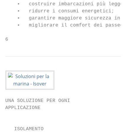
    •   costruire imbarcazioni più leggere;

    •   ridurre i consumi energetici;

    •   garantire maggiore sicurezza in cas
    •   migliorare il comfort dei passegger
6
UNA SOLUZIONE PER OGNI

APPLICAZIONE

                                           
   ISOLAMENTO                              