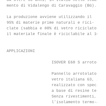
 da oltre 50 anni, in Italia nello stabili-
 mento di Vidalengo di Caravaggio (BG).

                                           
 La produzione avviene utilizzando il      
 95% di materie prime naturali e rici-     
 clate (sabbia e 80% di vetro riciclato), e
 il materiale finale è riciclabile al 100%.
                                           
 APPLICAZIONI                             A
                    ISOVER E60 S arrotolato
                    Pannello arrotolato in 
                    vetro italiana G3, idro
                    realizzato con speciale
                    a base di resine termoi
                    Senza rivestimenti, ada
                    l’isolamento termo-acus