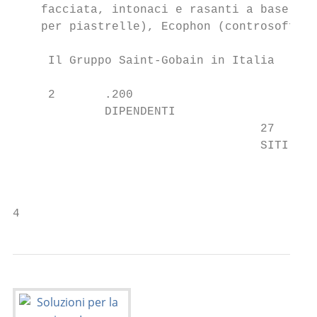
    facciata, intonaci e rasanti a base cem
    per piastrelle), Ecophon (controsoffitt
     Il Gruppo Saint-Gobain in Italia

     2       .200

             DIPENDENTI

                                   27

                                   SITI PRO
                                           
                                           
4