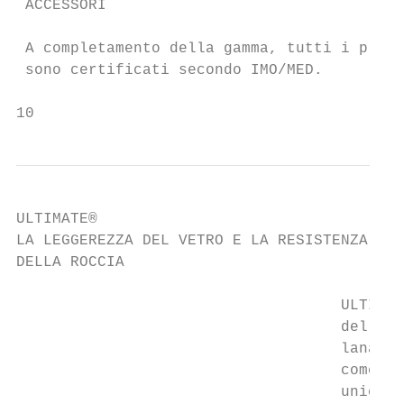
 ACCESSORI

 A completamento della gamma, tutti i prodo
 sono certificati secondo IMO/MED.

10
ULTIMATE®

LA LEGGEREZZA DEL VETRO E LA RESISTENZA

DELLA ROCCIA

                                    ULTIMAT
                                    della l
                                    lana di
                                    come ma
                                    unico.
