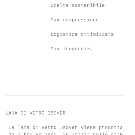
               Scelta sostenibile

               Max compressione

               Logistica ottimizzata

               Max leggerezza

                                        sta
                                           
LANA DI VETRO ISOVER

 La lana di vetro Isover viene prodotta,
