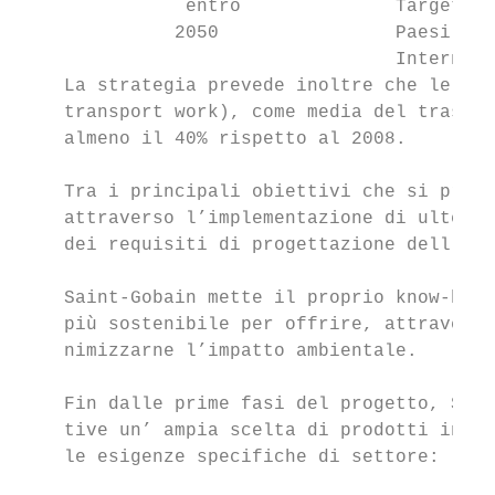
               entro              Target fi
              2050                Paesi ade
                                  Internazi
    La strategia prevede inoltre che le emi
    transport work), come media del traspor
    almeno il 40% rispetto al 2008.

    Tra i principali obiettivi che si propo
    attraverso l’implementazione di ulterio
    dei requisiti di progettazione dell’eff
    Saint-Gobain mette il proprio know-how 
    più sostenibile per offrire, attraverso
    nimizzarne l’impatto ambientale.

    Fin dalle prime fasi del progetto, Sain
    tive un’ ampia scelta di prodotti innov
    le esigenze specifiche di settore:
