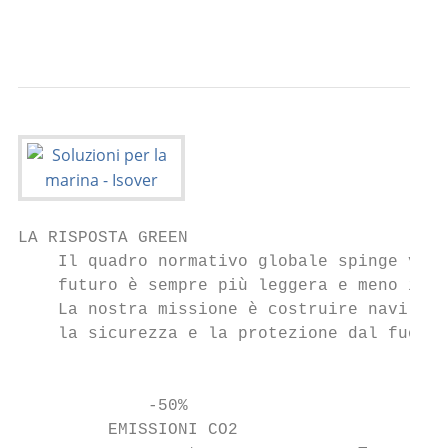
                                           
LA RISPOSTA GREEN

    Il quadro normativo globale spinge vers
    futuro è sempre più leggera e meno inqu
    La nostra missione è costruire navi e p
    la sicurezza e la protezione dal fuoco 
                                           
             -50%

         EMISSIONI CO2
