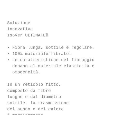
                                           
                                           
                                           
 Soluzione                                 
 innovativa                                
 Isover ULTIMATE®                          
 • Fibra lunga, sottile e regolare.        
 • 100% materiale fibrato.                 
 • Le caratteristiche del fibraggio        
   donano al materiale elasticità e        
   omogeneità.                             
 In un reticolo fitto,                     
 composto da fibre                         
 lunghe e dal diametro                     
 sottile, la trasmissione                  
 del suono e del calore                    