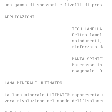
una gamma di spessori e livelli di prestazi
APPLICAZIONI                               
                           TECH LAMELLA MAT
                           Feltro lamellare
                           moindurenti, di 
                           rinforzato da un
                           MANTA SPINTEX

                           Materasso in lan
                           esagonale. Dispo
LANA MINERALE ULTIMATE®

La lana minerale ULTIMATE® rappresenta una

vera rivoluzione nel mondo dell’isolamento.
