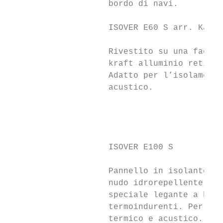
                    bordo di navi.

                    ISOVER E60 S arr. Kar  
                    Rivestito su una faccia
                    kraft alluminio retinat
                    Adatto per l’isolamento
                    acustico.              
                                           
                                           
                                           
                    ISOVER E100 S          
                    Pannello in isolante mi
                    nudo idrorepellente tra
                    speciale legante a base
                    termoindurenti. Per l’i
                    termico e acustico.    