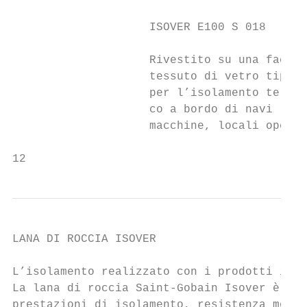
                    ISOVER E100 S 018      
                    Rivestito su una faccia
                    tessuto di vetro tipo 0
                    per l’isolamento termic
                    co a bordo di navi (all
                    macchine, locali operat
12
LANA DI ROCCIA ISOVER

L’isolamento realizzato con i prodotti in l
La lana di roccia Saint-Gobain Isover è un 
prestazioni di isolamento, resistenza mecca