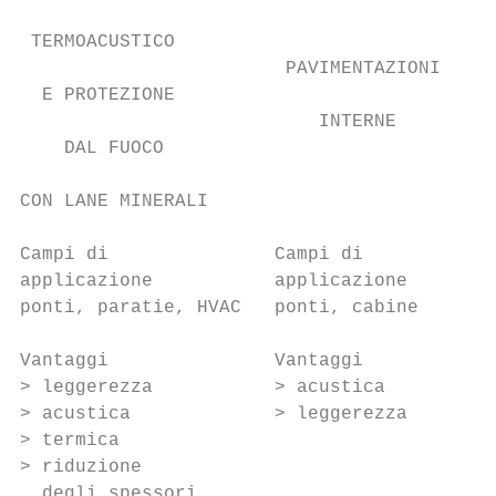
                                           
 TERMOACUSTICO                             
                        PAVIMENTAZIONI     
  E PROTEZIONE                             
                           INTERNE         
    DAL FUOCO                              
                                          E
CON LANE MINERALI                          
Campi di               Campi di          Ca
applicazione           applicazione      ap
ponti, paratie, HVAC   ponti, cabine     HV
                                           
Vantaggi               Vantaggi          Va
> leggerezza           > acustica        > 
> acustica             > leggerezza      > 
> termica                                  
> riduzione                              > 
  degli spessori
