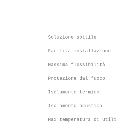
                                           
                                           
                                           
               Soluzione sottile

               Facilità installazione

               Massima flessibilità

               Protezione dal fuoco

               Isolamento termico

               Isolamento acustico

               Max temperatura di utilizzo
