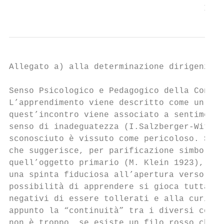
                                       INDI
Allegato a) alla determinazione dirigenzial
Senso Psicologico e Pedagogico della Contin
L’apprendimento viene descritto come un pro
quest’incontro viene associato a sentimenti
senso di inadeguatezza (I.Salzberger-Wittem
sconosciuto è vissuto come pericoloso. Se a
che suggerisce, per parificazione simbolica
quell’oggetto primario (M. Klein 1923), ai 
una spinta fiduciosa all’apertura verso lo 
possibilità di apprendere si gioca tutta su
negativi di essere tollerati e alla curiosi
appunto la “continuità” tra i diversi conte
non è troppo, se esiste un filo rosso che l