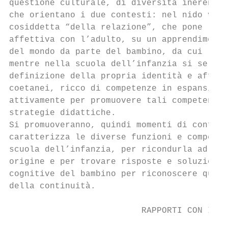
questione culturale, di diversità inerenti 
che orientano i due contesti: nel nido vige
cosiddetta “della relazione”, che pone l’en
affettiva con l’adulto, su un apprendimento
del mondo da parte del bambino, da cui l’ad
mentre nella scuola dell’infanzia si selezi
definizione della propria identità e affett
coetanei, ricco di competenze in espansione
attivamente per promuovere tali competenze,
strategie didattiche.

Si promuoveranno, quindi momenti di confron
caratterizza le diverse funzioni e competen
scuola dell’infanzia, per ricondurla ad un 
origine e per trovare risposte e soluzioni 
cognitive del bambino per riconoscere quant
della continuità.

                          RAPPORTI CON I SE