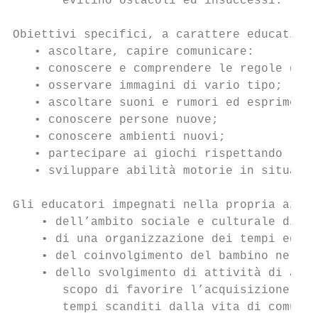
       evitino ostacoli ed insuccessi.

Obiettivi specifici, a carattere educativo-
   • ascoltare, capire comunicare:

   • conoscere e comprendere le regole del 
   • osservare immagini di vario tipo;

   • ascoltare suoni e rumori ed esprimersi
   • conoscere persone nuove;

   • conoscere ambienti nuovi;

   • partecipare ai giochi rispettando le r
   • sviluppare abilità motorie in situazio
Gli educatori impegnati nella propria azion
    • dell’ambito sociale e culturale di ri
    • di una organizzazione dei tempi educa
    • del coinvolgimento del bambino nelle 
    • dello svolgimento di attività di appr
       scopo di favorire l’acquisizione del
       tempi scanditi dalla vita di comunit