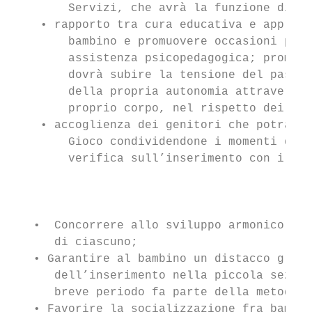
        Servizi, che avrà la funzione di co
    • rapporto tra cura educativa e apprend
        bambino e promuovere occasioni per 
        assistenza psicopedagogica; promuov
        dovrà subire la tensione del passag
        della propria autonomia attraverso 
        proprio corpo, nel rispetto dei tem
    • accoglienza dei genitori che potranno
        Gioco condividendone i momenti di g
        verifica sull’inserimento con il pe
                                           
   •  Concorrere allo sviluppo armonico ed 
      di ciascuno;

   • Garantire al bambino un distacco gradu
      dell’inserimento nella piccola sezion
      breve periodo fa parte della metodolo
   • Favorire la socializzazione fra bambin