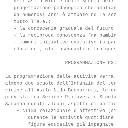
   dell’Asilo Nido e delle Scuola dell’Infa
   progettazione pedagogica che ampliando i
   da numerosi anni è attuato nelle sezioni
   tutto l’a.e.:

   - la conoscenza graduale del futuro ambi
   - la reciproca conoscenza fra bambini de
   - comuni iniziative educative (a partire
   educatori, gli insegnanti e fra questi e
                     PROGRAMMAZIONE PSICO- 
La programmazione delle attività verrà, per
almeno due scuole dell’Infanzia del territo
vicine all’Asilo Nido Buonarroti, le quali 
prevista tra Sezione Primavera e Scuola del
Saranno curati alcuni aspetti di particolar
    • clima relazionale e affettivo (si gar
        durante le attività quotidiane e di
        figure educative già impegnate nei 