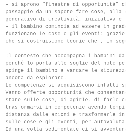
- si aprono “finestre di opportunità” che t
passaggio da un sapere fare cose, alla cons
generativo di creatività, iniziativa e resp
- il bambino comincia ad essere in grado di
funzionano le cose e gli eventi: grazie all
che si costruiscono teorie che , in seguito
Il contesto che accompagna i bambini da 2 a
perché lo porta alle soglie del noto per es
spinge il bambino a varcare le sicurezze de
ancora da esplorare.

Le competenze si acquisiscono infatti sping
Vanno offerte opportunità che consentano ai
stare sulle cose, di agirle, di farle concr
trasformarsi in competenze avendo tempi per
distanza dalle azioni e trasformarle in pen
sulle cose e gli eventi, per autovalutare i
Ed una volta sedimentate ci si avventura in