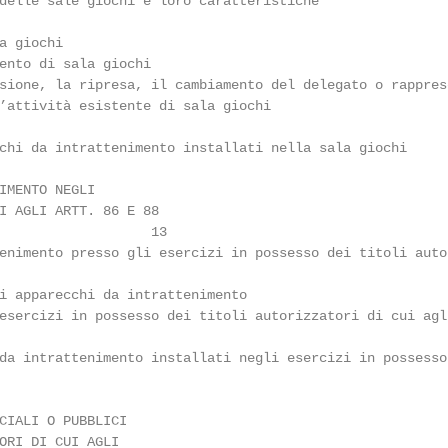
delle sale giochi e loro caratteristiche                 
                                                         
a giochi                                                 
ento di sala giochi                                      
sione, la ripresa, il cambiamento del delegato o rapprese
’attività esistente di sala giochi                       
                                                         
chi da intrattenimento installati nella sala giochi      
IMENTO NEGLI

I AGLI ARTT. 86 E 88

                   13

enimento presso gli esercizi in possesso dei titoli auto
                                                        
i apparecchi da intrattenimento                         
esercizi in possesso dei titoli autorizzatori di cui agl
                                                        
da intrattenimento installati negli esercizi in possesso 
                                                        
CIALI O PUBBLICI

ORI DI CUI AGLI
