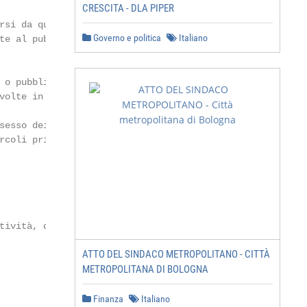
CRESCITA - DLA PIPER
si da quelli

Governo e politica
Italiano
te al pubblico, o

              15

              15

o pubblici

olte in aree

              15

sesso dei titoli

rcoli privati 15

                16

         16

         16

         17

ività, divieto

         17

ATTO DEL SINDACO METROPOLITANO - CITTÀ
         18

METROPOLITANA DI BOLOGNA
         18

          18
Finanza
Italiano