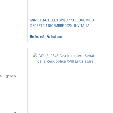
MINISTERO DELLO SVILUPPO ECONOMICO -
DECRETO 4 DICEMBRE 2020 - INVITALIA
Società
Italiano
                4

                4

                4

                4

l gioco

                7

                7

                9

                9

                9
