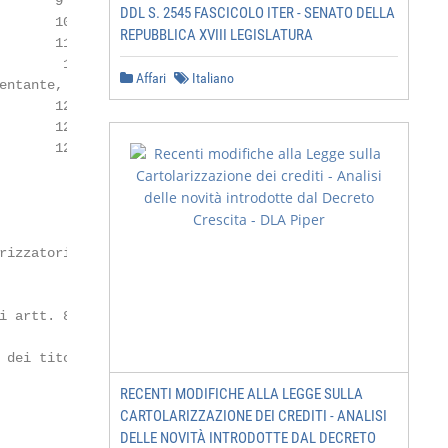
      9

DDL S. 2545 FASCICOLO ITER - SENATO DELLA
      10

REPUBBLICA XVIII LEGISLATURA
      11

       11

Affari
Italiano
ntante, il

      12

      12

      12

rizzatori di cui

                  13

                  13

i artt. 86 ed 88 del

                  14

dei titoli

                  14

RECENTI MODIFICHE ALLA LEGGE SULLA
CARTOLARIZZAZIONE DEI CREDITI - ANALISI
DELLE NOVITÀ INTRODOTTE DAL DECRETO