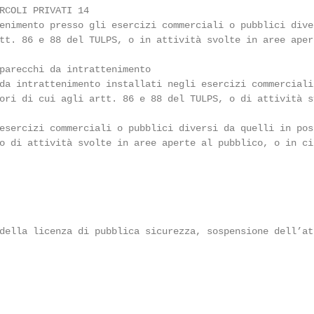
RCOLI PRIVATI 14

enimento presso gli esercizi commerciali o pubblici diver
tt. 86 e 88 del TULPS, o in attività svolte in aree aper
                                                        
parecchi da intrattenimento                             
da intrattenimento installati negli esercizi commerciali 
ori di cui agli artt. 86 e 88 del TULPS, o di attività sv
                                                        
esercizi commerciali o pubblici diversi da quelli in pos
o di attività svolte in aree aperte al pubblico, o in ci
                                                        
                                                         
                                                         
                                                         
della licenza di pubblica sicurezza, sospensione dell’att
                                                         
                                                         
                                                         
                                                        