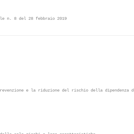
le n. 8 del 28 febbraio 2019
                                                        
                                                        
                                                        
                                                        
revenzione e la riduzione del rischio della dipendenza da
                                                        
                                                        
                                                        
                                                        
                                                        