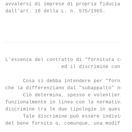
avvalersi di imprese di propria fiducia, pe
dall’art. 10 della L. n. 575/1965.

                                           
L’essenza del contratto di “fornitura con p
                   ed il discrimine con il 
      Cosa si debba intendere per “fornitur
che la differenziano dal “subappalto” non è
      Ciò determina, spesso e volentieri, c
funzionalmente in linea con la normativa di
discrimine tra le due tipologie in question
      Tale discrimine può essere individuat
del bene fornito o, comunque, una modificaz