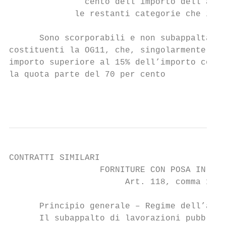
               cento dell’importo dell’appa
             le restanti categorie che inc
      Sono scorporabili e non subappaltabil
costituenti la OG11, che, singolarmente con
importo superiore al 15% dell’importo compl
la quota parte del 70 per cento

                                           
CONTRATTI SIMILARI

                  FORNITURE CON POSA IN OPE
                       Art. 118, comma 11, 
      Principio generale – Regime dell’auto
      Il subappalto di lavorazioni pubblich