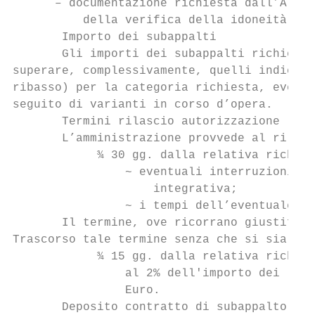
      – documentazione richiesta dall’Alleg
          della verifica della idoneità tec
       Importo dei subappalti

       Gli importi dei subappalti richiesti
superare, complessivamente, quelli indicati
ribasso) per la categoria richiesta, eventu
seguito di varianti in corso d’opera.

       Termini rilascio autorizzazione - (a
       L’amministrazione provvede al rilasc
            ¾ 30 gg. dalla relativa richies
                ~ eventuali interruzioni de
                    integrativa;

                ~ i tempi dell’eventuale ac
       Il termine, ove ricorrano giustifica
Trascorso tale termine senza che si sia pro
            ¾ 15 gg. dalla relativa richies
                al 2% dell'importo dei lavo
                Euro.

       Deposito contratto di subappalto
