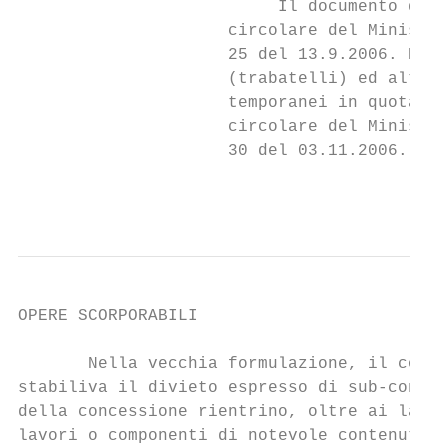
                          Il documento deve
                     circolare del Ministro
                     25 del 13.9.2006. Rela
                     (trabatelli) ed altre 
                     temporanei in quota, s
                     circolare del Ministro
                     30 del 03.11.2006.

                                           
OPERE SCORPORABILI

       Nella vecchia formulazione, il comma
stabiliva il divieto espresso di sub-contra
della concessione rientrino, oltre ai lavor
lavori o componenti di notevole contenuto t