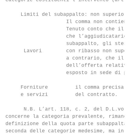
categorie costituenti l’intervento (art. 73
     Limiti del subappalto: non superiore a
                    Il comma non contiene a
                    Tenuto conto che il suc
                    che l’aggiudicatario de
                    subappalto, gli stessi 
      Lavori        con ribasso non superio
                    a contrario, che il lim
                    dell’offerta relativi a
                    esposto in sede di prog
     Forniture         il comma precisa che
     e servizi         del contratto.

      N.B. L’art. 118, c. 2, del D.L.vo n. 
concerne la categoria prevalente, rimanda a
definizione della quota parte subappaltabil
seconda delle categorie medesime, ma in ogn