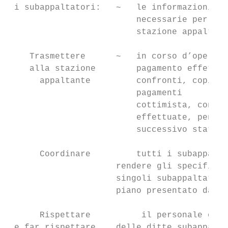
 i subappaltatori:   ~   le informazioni, r
                         necessarie per la 
                         stazione appaltant
    Trasmettere      ~   in corso d’opera, 
    alla stazione        pagamento effettua
      appaltante         confronti, copia d
                         pagamenti      cor
                         cottimista, con l’
                         effettuate, pena l
                         successivo stato d
      Coordinare         tutti i subappalta
                     rendere gli specifici 
                     singoli subappaltatori
                     piano presentato dall’
      Rispettare          il personale occu
 e far rispettare    delle ditte subappalta