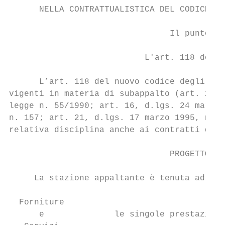
      NELLA CONTRATTUALISTICA DEL CODICE DE
                                Il punto su
                           L'art. 118 del D
      L’art. 118 del nuovo codice degli app
vigenti in materia di subappalto (art. 25, 
legge n. 55/1990; art. 16, d.lgs. 24 marzo 
n. 157; art. 21, d.lgs. 17 marzo 1995, n. 1
relativa disciplina anche ai contratti di f
                                PROGETTO E 
     La stazione appaltante è tenuta ad ind
  Forniture

      e              le singole prestazioni
