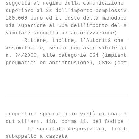
soggetta al regime della comunicazione (a m
superiore al 2% dell’importo complessivo de
100.000 euro ed il costo della manodopera e
sia superiore al 50% dell’importo del subco
similare soggetto ad autorizzazione).

      Ritiene, inoltre, l’Autorità che tale
assimilabile, seppur non ascrivibile ad alc
n. 34/2000, alle categorie OS4 (impianti el
pneumatici ed antintrusione), OS18 (compone
                                           
(coperture speciali) in virtù di una interp
cui all’art. 118, comma 11, del Codice e al
       Le succitate disposizioni, limitatam
subappalto a cascata.
