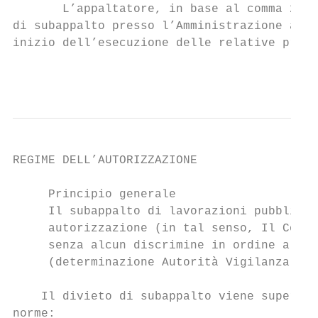
       L’appaltatore, in base al comma 2, n
di subappalto presso l’Amministrazione alme
inizio dell’esecuzione delle relative prest
                                           
REGIME DELL’AUTORIZZAZIONE

     Principio generale

     Il subappalto di lavorazioni pubbliche
     autorizzazione (in tal senso, Il Consi
     senza alcun discrimine in ordine all’e
     (determinazione Autorità Vigilanza n. 
    Il divieto di subappalto viene superato
norme:
