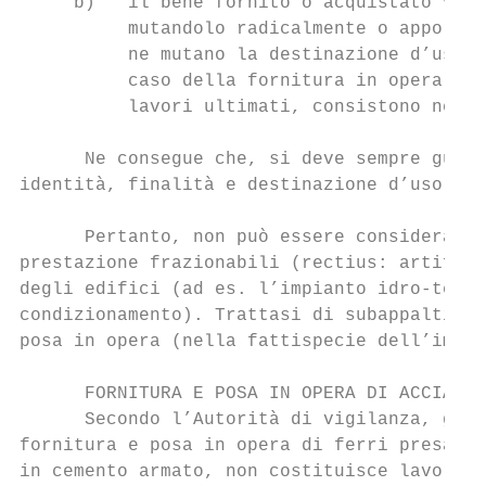
     b)   il bene fornito o acquistato vien
          mutandolo radicalmente o apportan
          ne mutano la destinazione d’uso o
          caso della fornitura in opera di 
          lavori ultimati, consistono nell’
      Ne consegue che, si deve sempre guard
identità, finalità e destinazione d’uso).

      Pertanto, non può essere considerata 
prestazione frazionabili (rectius: artifici
degli edifici (ad es. l’impianto idro-termo
condizionamento). Trattasi di subappalti, a
posa in opera (nella fattispecie dell’impia
      FORNITURA E POSA IN OPERA DI ACCIAIO 
      Secondo l’Autorità di vigilanza, gius
fornitura e posa in opera di ferri presagom
in cemento armato, non costituisce lavoro a