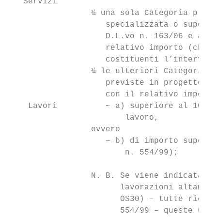
   Servizi

                 ¾ una sola Categoria preva
                    specializzata o supersp
                    D.L.vo n. 163/06 e artt
                    relativo importo (che s
                    costituenti l’intervent
                 ¾ le ulteriori Categorie, 
                    previste in progetto, d
                    con il relativo importo
    Lavori          ~ a) superiore al 10% d
                        lavoro,

                 ovvero

                    ~ b) di importo superio
                        n. 554/99);

                 N. B. Se viene indicata la
                       lavorazioni altament
                       OS30) – tutte rientr
                       554/99 – queste ulti