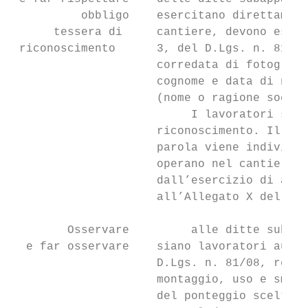
          obbligo    esercitano direttament
      tessera di     cantiere, devono esser
 riconoscimento      3, del D.Lgs. n. 81/08
                     corredata di fotografi
                     cognome e data di nasc
                     (nome o ragione social
                          I lavoratori sono
                     riconoscimento. Il cam
                     parola viene individua
                     operano nel cantiere e
                     dall’esercizio di atti
                     all’Allegato X del D.L
        Osservare         alle ditte subapp
  e far osservare    siano lavoratori auton
                     D.Lgs. n. 81/08, relat
                     montaggio, uso e smont
                     del ponteggio scelto.
