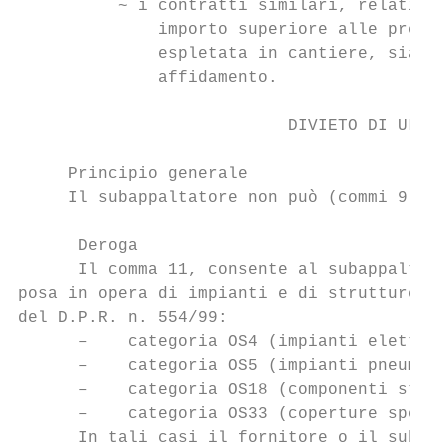
          ~ i contratti similari, relativi 
              importo superiore alle predet
              espletata in cantiere, sia su
              affidamento.

                           DIVIETO DI ULTER
     Principio generale

     Il subappaltatore non può (commi 9 e 1
      Deroga

      Il comma 11, consente al subappaltato
posa in opera di impianti e di strutture sp
del D.P.R. n. 554/99:

      –    categoria OS4 (impianti elettrom
      –    categoria OS5 (impianti pneumati
      –    categoria OS18 (componenti strut
      –    categoria OS33 (coperture specia
      In tali casi il fornitore o il subapp