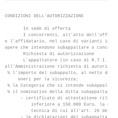
CONDIZIONI DELL’AUTORIZZAZIONE

       In sede di offerta

       I concorrenti, all’atto dell’offerta
o l’affidatario, nel caso di varianti in co
opere che intendono subappaltare o conceder
       Richiesta di autorizzazione

       L’appaltatore (in caso di R.T.I. l’i
all’Amministrazione richiesta di autorizzaz
 ¾ l’importo del subappalto, al netto dell’
     oneri per la sicurezza;

 ¾ la Categoria che si intende subappaltare
 ¾ il nominativo della ditta subappaltatric
      – certificato di attestazione rilasci
          inferiore a 150.000 Euro, la docu
          tecnica di cui all'art. 28 del D.
      – le dichiarazioni del subappaltatore