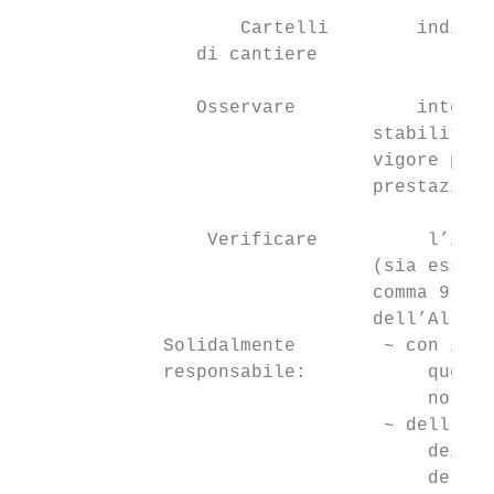
                    Cartelli        indicar
                di cantiere

                Osservare           integra
                                stabilito d
                                vigore per 
                                prestazioni
                 Verificare          l’idon
                                (sia esso i
                                comma 9 del
                                dell’Allega
             Solidalmente        ~ con il s
             responsabile:           quest’
                                     normat
                                 ~ dell’oss
                                     dei lo
                                     del su