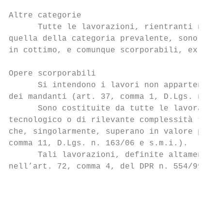
Altre categorie

      Tutte le lavorazioni, rientranti nell
quella della categoria prevalente, sono, a 
in cottimo, e comunque scorporabili, ex art
Opere scorporabili

      Si intendono i lavori non appartenent
dei mandanti (art. 37, comma 1, D.Lgs. n. 1
      Sono costituite da tutte le lavorazio
tecnologico o di rilevante complessità tecn
che, singolarmente, superano in valore più 
comma 11, D.Lgs. n. 163/06 e s.m.i.).

      Tali lavorazioni, definite altamente 
nell’art. 72, comma 4, del DPR n. 554/99.

                                           