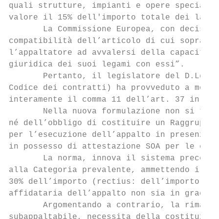
quali strutture, impianti e opere speciali”
valore il 15% dell'importo totale dei lavor
       La Commissione Europea, con decision
compatibilità dell’articolo di cui sopra co
l’appaltatore ad avvalersi della capacità d
giuridica dei suoi legami con essi”.

       Pertanto, il legislatore del D.Lgs. 
Codice dei contratti) ha provveduto a modif
interamente il comma 11 dell’art. 37 in par
       Nella nuova formulazione non si trov
né dell’obbligo di costituire un Raggruppam
per l’esecuzione dell’appalto in presenza d
in possesso di attestazione SOA per le cate
       La norma, innova il sistema preceden
alla Categoria prevalente, ammettendo il su
30% dell’importo (rectius: dell’importo off
affidataria dell’appalto non sia in grado d
       Argomentando a contrario, la rimanen
subappaltabile, necessita della costituzion