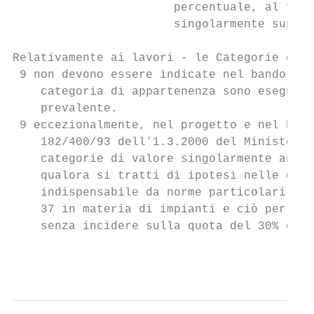
                       percentuale, al fine
                       singolarmente supera
Relativamente ai lavori - le Categorie di i
 9 non devono essere indicate nel bando e l
    categoria di appartenenza sono eseguibi
    prevalente.

 9 eccezionalmente, nel progetto e nel band
    182/400/93 dell’1.3.2000 del Ministero 
    categorie di valore singolarmente anche
    qualora si tratti di ipotesi nelle qual
    indispensabile da norme particolari com
    37 in materia di impianti e ciò per fav
    senza incidere sulla quota del 30% dell
                                           