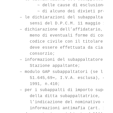
             ~ delle cause di esclusione di
             ~ di alcuno dei divieti previs
      – le dichiarazioni del subappaltatore
          sensi del D.P.C.M. 11 maggio 1991
      – dichiarazione dell’affidatario, che
          meno di eventuali forme di contro
          codice civile con il titolare del
          deve essere effettuata da ciascun
          consorzio;

      – informazioni del subappaltatore nec
          Stazione appaltante;

      – modulo GAP subappaltatori (se l’imp
          51.645,69=, I.V.A. esclusa), ex a
          1991, n.410;

      – per i subappalti di importo superio
          della ditta subappaltatrice, reca
          l’indicazione del nominativo del 
          informazioni antimafia (art. 10 D