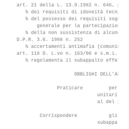
    art. 21 della L. 13.9.1982 n. 646, prev
       ¾ dei requisiti di idoneità tecnica 
       ¾ del possesso dei requisiti soggett
           generale per la partecipazione a
       ¾ della non sussistenza di alcuno de
    D.P.R. 3.6. 1988 n. 252

       ¾ accertamenti antimafia (comunicazi
    art. 118 D. L.vo n. 163/06 e s.m.i.

       ¾ regolamenta il subappalto effettua
                        OBBLIGHI DELL’AFFID
                  Praticare         per le 
                                unitari ris
                                al del 20%

            Corrispondere           gli one
                                subappalto,