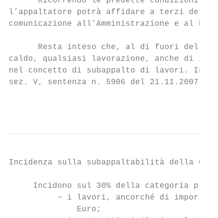
      Ricorrendo le predette condizioni, in
l’appaltatore potrà affidare a terzi dette 
comunicazione all’Amministrazione e al Dire
      Resta inteso che, al di fuori delle i
caldo, qualsiasi lavorazione, anche di impo
nel concetto di subappalto di lavori. In qu
sez. V, sentenza n. 5906 del 21.11.2007).

                                           
Incidenza sulla subappaltabilità della Cate
     Incidono sul 30% della categoria preva
          ~ i lavori, ancorché di importo i
              Euro;
