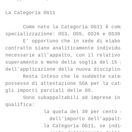
La Categoria OG11

      Come noto la Categoria OG11 è compost
specializzazione: OS3, OS5, OS28 e OS30.

      E’ opportuno che in sede di elaborati
contratto siano analiticamente individuata 
necessarie all’appalto, con il relativo imp
superamento o meno della soglia del 15 per 
dell’applicazione della nuova disciplina de
      Resta inteso che le suddette categori
possesso di attestazione SOA per la categor
gli importi parziali delle OS.

      Sono subappaltabili ad imprese in pos
qualifica:

             la quota del 30 per cento dell
               dell’importo dell’appalto;

             la Categoria OG11, se indicata