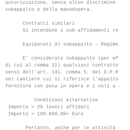
autorizzazione, senza alcun discrimine in o
subappalto o della manodopera.

      Contratti similari

      Si intendono i sub-affidamenti relati
      Equiparati al subappalto – Regime del
      E' considerato subappalto (per effett
di cui al comma 11) qualsiasi contratto ave
sensi dell’art. 141, comma 5, del D.P.R. n.
nel cantiere cui si riferisce l’appalto) ch
forniture con posa in opera e i noli a cald
          Condizioni alternative           
 Importo > 2% lavori affidati             >
 Importo > 100.000,00= Euro               >
       Pertanto, anche per le attività di c