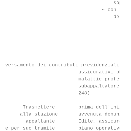
                                     sopra;

                                 ~ con il s
                                     delle 
                                           
versamento dei contributi previdenziali    
                         assicurativi obbli
                         malattie professio
                         subappaltatore (ar
                         248)

      Trasmettere    ~   prima dell’inizio 
     alla stazione       avvenuta denunzia 
       appaltante        Edile, assicurativ
e per suo tramite        piano operativo di