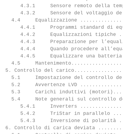
     4.3.1     Sensore remoto della tempera
     4.3.2     Sensore del voltaggio della 
  4.4     Equalizzazione ..................
     4.4.1     Programmi standard di equali
     4.4.2     Equalizzazioni tipiche .....
     4.4.3     Preparazione per l’equalizza
     4.4.4     Quando procedere all’equaliz
     4.4.5     Equalizzare una batteria sig
  4.5     Mantenimento.....................
5. Controllo del carico....................
  5.1     Impostazione del controllo del ca
  5.2     Avvertenze LVD ..................
  5.3     Carichi induttivi (motori).......
  5.4     Note generali sul controllo del c
     5.4.1     Inverters ..................
     5.4.2     TriStar in parallelo .......
     5.4.3     Inversione di polarità .....
6. Controllo di carica deviata ............