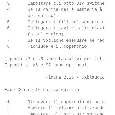
 3.      Impostare gli otto DIP switches. O
 4.      Se la carica della batteria è comp
         del carico)

 5.      Collegare i fili del sensore del v
 6.      Collegare i cavi di alimentazione 
         (o del carico).

 7.      Se si vogliono eseguire le regolaz
 8.      Richiudere il coperchio.

I punti #3 e #6 sono tassativi per tutte le
I punti #, #5 e #7 sono opzionali

                Figura 2.2b - Cablaggio di 
Fase Controllo carica deviata              
 1.      Rimuovere il coperchio di accesso

 2.      Montare il TriStar utilizzando la 
 3.      Impostare gli otto DIP switches. O