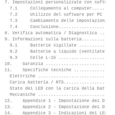
7. Impostazioni personalizzate con software
  7.1     Collegamento al computer.........
  7.2     Utilizzo del software per PC ....
  7.3     Cambiamento delle impostazioni...
  7.4     Conclusione......................
8. Verifica automatica / Diagnostica ......
9. Informazioni sulla batteria.............
  9.1     Batterie sigillate ..............
  9.2     Batterie a liquido (ventilate) ..
  9.3     Celle L-16 ......................
10.    Garanzia ...........................
11.    Specifiche tecniche ................
  Elettriche ..............................
  Carica batteria / RTS....................
  Stato dei LED con la carica della batteri
  Meccaniche ..............................
12.    Appendice 1 – Impostazione dei DIP s
13.    Appendice 2 – Impostazione dei DIP s
14.    Appendice 3 – Indicazioni dei LED ..