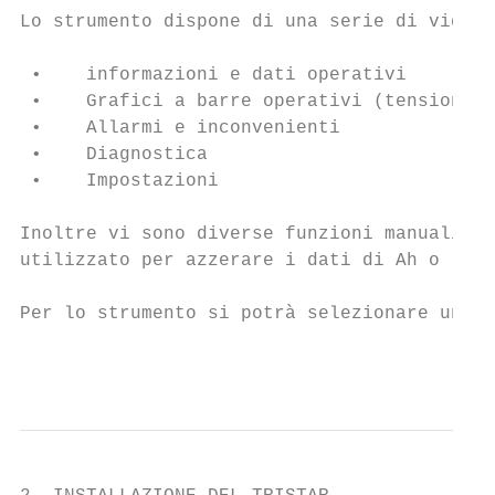
Lo strumento dispone di una serie di videat
 •    informazioni e dati operativi

 •    Grafici a barre operativi (tensione e
 •    Allarmi e inconvenienti

 •    Diagnostica

 •    Impostazioni

Inoltre vi sono diverse funzioni manuali in
utilizzato per azzerare i dati di Ah o le e
Per lo strumento si potrà selezionare una d
                                           