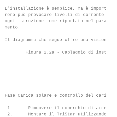
L’installazione è semplice, ma è importante
rore può provocare livelli di corrente e di
ogni istruzione come riportato nel paragraf
mento.

Il diagramma che segue offre una visione pa
        Figura 2.2a - Cablaggio di installa
                                           
Fase Carica solare e controllo del carico  
 1.      Rimuovere il coperchio di accesso

 2.      Montare il TriStar utilizzando la 