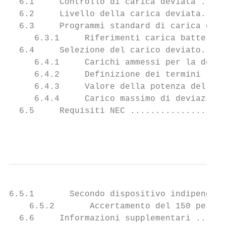
  6.1     Controllo di carica deviata .....
  6.2     Livello della carica deviata.....
  6.3     Programmi standard di carica devi
     6.3.1     Riferimenti carica batteria.
  6.4     Selezione del carico deviato.....
     6.4.1     Carichi ammessi per la devia
     6.4.2     Definizione dei termini ....
     6.4.3     Valore della potenza del car
     6.4.4     Carico massimo di deviazione
  6.5     Requisiti NEC ...................
                                           
6.5.1       Secondo dispositivo indipendent
    6.5.2       Accertamento del 150 percen
  6.6     Informazioni supplementari ......