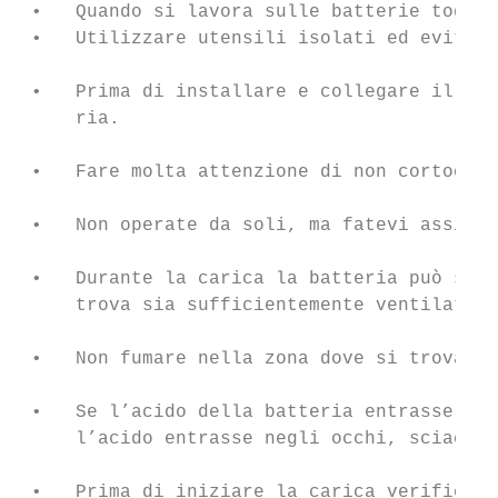
 •   Quando si lavora sulle batterie toglie
 •   Utilizzare utensili isolati ed evitare
 •   Prima di installare e collegare il con
     ria.

 •   Fare molta attenzione di non cortocirc
 •   Non operate da soli, ma fatevi assiste
 •   Durante la carica la batteria può svil
     trova sia sufficientemente ventilato.

 •   Non fumare nella zona dove si trova la
 •   Se l’acido della batteria entrasse a c
     l’acido entrasse negli occhi, sciacqua
 •   Prima di iniziare la carica verificare