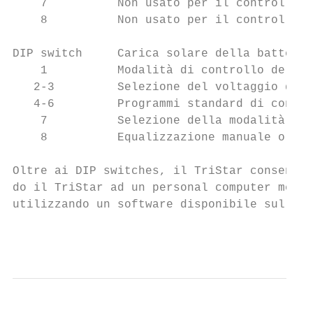
    7          Non usato per il controllo d
    8          Non usato per il controllo d
DIP switch     Carica solare della batteria

    1          Modalità di controllo del ca
   2-3         Selezione del voltaggio dell
   4-6         Programmi standard di contro
    7          Selezione della modalità di 
    8          Equalizzazione manuale o aut
Oltre ai DIP switches, il TriStar consente 
do il TriStar ad un personal computer media
utilizzando un software disponibile sul sit
                                           