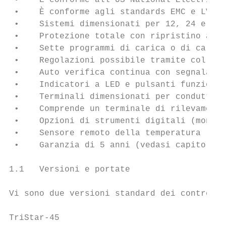
 •    È conforme all’US National Electric C
 •    È conforme agli standards EMC e LVD p
 •    Sistemi dimensionati per 12, 24 e 48 
 •    Protezione totale con ripristino auto
 •    Sette programmi di carica o di carico
 •    Regolazioni possibile tramite collega
 •    Auto verifica continua con segnalazio
 •    Indicatori a LED e pulsanti funzione.

 •    Terminali dimensionati per conduttori
 •    Comprende un terminale di rilevamento
 •    Opzioni di strumenti digitali (montat
 •    Sensore remoto della temperatura (opz
 •    Garanzia di 5 anni (vedasi capitolo 1
1.1   Versioni e portate

Vi sono due versioni standard dei controllo
TriStar-45
