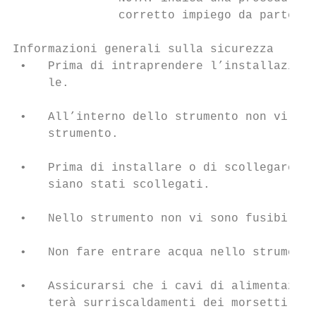
               corretto impiego da parte de
Informazioni generali sulla sicurezza

 •   Prima di intraprendere l’installazione
     le.

 •   All’interno dello strumento non vi son
     strumento.

 •   Prima di installare o di scollegare lo
     siano stati scollegati.

 •   Nello strumento non vi sono fusibili o
 •   Non fare entrare acqua nello strumento
 •   Assicurarsi che i cavi di alimentazion
     terà surriscaldamenti dei morsetti per