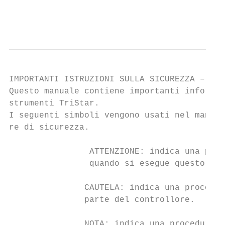
                                           
IMPORTANTI ISTRUZIONI SULLA SICUREZZA – CON
Questo manuale contiene importanti informaz
strumenti TriStar.

I seguenti simboli vengono usati nel manual
re di sicurezza.

                ATTENZIONE: indica una pote
                quando si esegue questo com
               CAUTELA: indica una procedur
               parte del controllore.

               NOTA: indica una procedura o