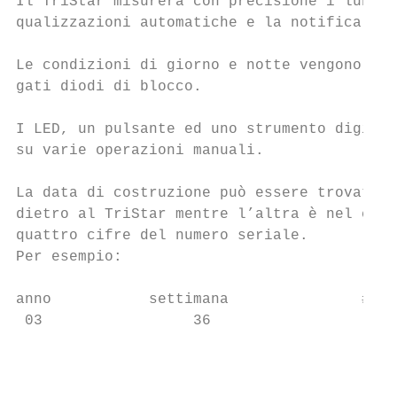
Il TriStar misurerà con precisione i lunghi
qualizzazioni automatiche e la notifica dei
Le condizioni di giorno e notte vengono ril
gati diodi di blocco.

I LED, un pulsante ed uno strumento digital
su varie operazioni manuali.

La data di costruzione può essere trovata s
dietro al TriStar mentre l’altra è nel comp
quattro cifre del numero seriale.

Per esempio:

anno           settimana               # se
 03                 36                   00
                                           