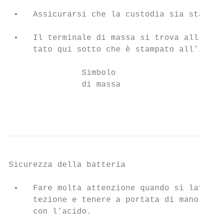
 •   Assicurarsi che la custodia sia stata 
 •   Il terminale di massa si trova all’int
     tato qui sotto che è stampato all’inte
               Simbolo

               di massa

                                           
Sicurezza della batteria

 •   Fare molta attenzione quando si lavora
     tezione e tenere a portata di mano del
     con l’acido.
