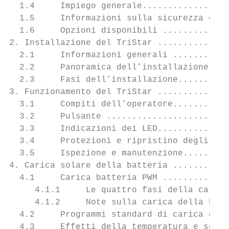
  1.4     Impiego generale.................
  1.5     Informazioni sulla sicurezza e re
  1.6     Opzioni disponibili .............
2. Installazione del TriStar ..............
  2.1     Informazioni generali ...........
  2.2     Panoramica dell’installazione ...
  2.3     Fasi dell’installazione..........
3. Funzionamento del TriStar ..............
  3.1     Compiti dell’operatore...........
  3.2     Pulsante ........................
  3.3     Indicazioni dei LED..............
  3.4     Protezioni e ripristino degli inc
  3.5     Ispezione e manutenzione.........
4. Carica solare della batteria ...........
  4.1     Carica batteria PWM .............
     4.1.1     Le quattro fasi della carica
     4.1.2     Note sulla carica della batt
  4.2     Programmi standard di carica dell
  4.3     Effetti della temperatura e senso