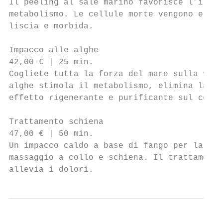
Il peeling al sale marino favorisce l’irror
metabolismo. Le cellule morte vengono elimi
liscia e morbida.                          
Impacco alle alghe                         
42,00 € | 25 min.                          
Cogliete tutta la forza del mare sulla vost
alghe stimola il metabolismo, elimina la ri
effetto rigenerante e purificante sul corpo
Trattamento schiena                        
47,00 € | 50 min.                          
Un impacco caldo a base di fango per la sch
massaggio a collo e schiena. Il trattamento
allevia i dolori.                          