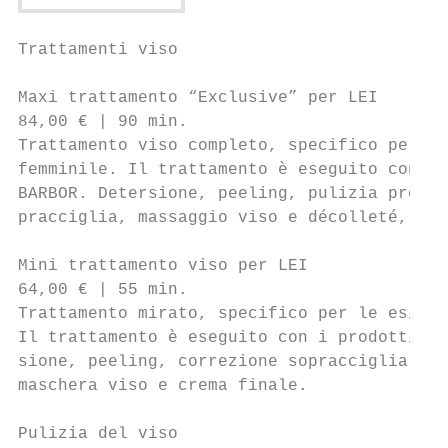
Trattamenti viso

Maxi trattamento “Exclusive” per LEI       
84,00 € | 90 min.                          
Trattamento viso completo, specifico per le
femminile. Il trattamento è eseguito con i 
BARBOR. Detersione, peeling, pulizia profon
pracciglia, massaggio viso e décolleté, mas
Mini trattamento viso per LEI              
64,00 € | 55 min.                          
Trattamento mirato, specifico per le esigen
Il trattamento è eseguito con i prodotti de
sione, peeling, correzione sopracciglia, fi
maschera viso e crema finale.              
Pulizia del viso                           