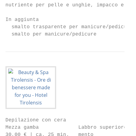
nutriente per pelle e unghie, impacco e mas
In aggiunta

  smalto trasparente per manicure/pedicure 
  sma
Depilazione con cera

Mezza gamba             Labbro superiore/

30,00 € | ca. 25 min.   mento
