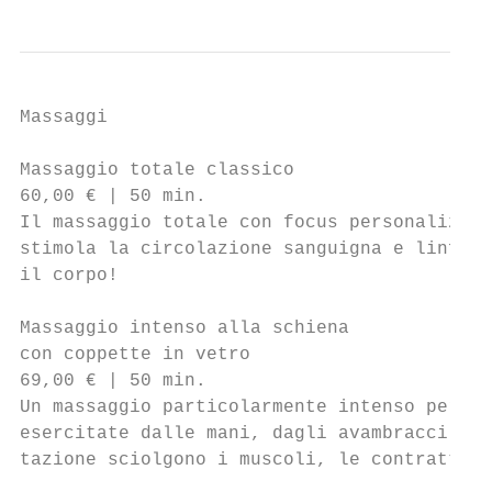
Massaggi

Massaggio totale classico                  
60,00 € | 50 min.                          
Il massaggio totale con focus personalizzat
stimola la circolazione sanguigna e linfati
il corpo!

Massaggio intenso alla schiena             
con coppette in vetro                      
69,00 € | 50 min.                          
Un massaggio particolarmente intenso per la
esercitate dalle mani, dagli avambracci e d
tazione sciolgono i muscoli, le contratture
                                           