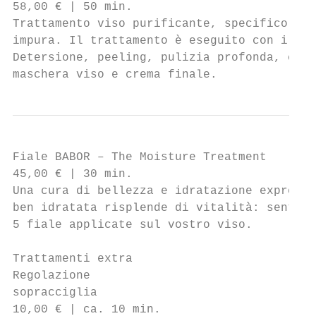
58,00 € | 50 min.                          
Trattamento viso purificante, specifico per
impura. Il trattamento è eseguito con i pro
Detersione, peeling, pulizia profonda, corr
maschera viso e crema finale.              
Fiale BABOR – The Moisture Treatment

45,00 € | 30 min.

Una cura di bellezza e idratazione express 
ben idratata risplende di vitalità: sentite
5 fiale applicate sul vostro viso.

Trattamenti extra

Regolazione                                
sopracciglia                               
10,00 € | ca. 10 min.                      