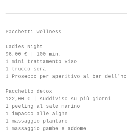
Pacchetti wellness

Ladies Night                               
96,00 € | 100 min.                         
1 mini trattamento viso                    
1 trucco sera                              
1 Prosecco per aperitivo al bar dell’hotel 
Pacchetto detox                            
122,00 € | suddiviso su più giorni         
1 peeling al sale marino                   
1 impacco alle alghe                       
1 massaggio plantare

1 massaggio gambe e addome