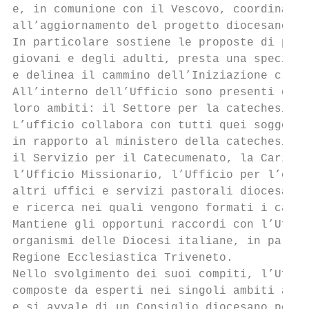
e, in comunione con il Vescovo, coordina il
all’aggiornamento del progetto diocesano di
In particolare sostiene le proposte di prim
giovani e degli adulti, presta una specific
e delinea il cammino dell’Iniziazione crist
All’interno dell’Ufficio sono presenti due 
loro ambiti: il Settore per la catechesi ai
L’ufficio collabora con tutti quei soggetti
in rapporto al ministero della catechesi, i
il Servizio per il Catecumenato, la Caritas
l’Ufficio Missionario, l’Ufficio per l’ecum
altri uffici e servizi pastorali diocesani,
e ricerca nei quali vengono formati i catec
Mantiene gli opportuni raccordi con l’Uffic
organismi delle Diocesi italiane, in partic
Regione Ecclesiastica Triveneto.

Nello svolgimento dei suoi compiti, l’Uffic
composte da esperti nei singoli ambiti attr
e si avvale di un Consiglio diocesano per l