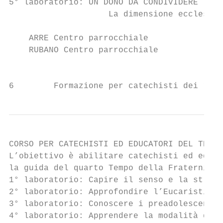
5° laboratorio: UN DONO DA CONDIVIDERE

                    La dimensione ecclesial
    ARRE Centro parrocchiale               
    RUBANO Centro parrocchiale             
                                           
6        Formazione per catechisti dei raga
CORSO PER CATECHISTI ED EDUCATORI DEL TEMPO
L’obiettivo è abilitare catechisti ed educa
la guida del quarto Tempo della Fraternità.
1° laboratorio: Capire il senso e la strutt
2° laboratorio: Approfondire l’Eucaristia e
3° laboratorio: Conoscere i preadolescenti

4° laboratorio: Apprendere la modalità del 