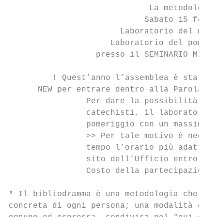
                             La metodologia
                            Sabato 15 febbr
                       Laboratorio del matt
                     Laboratorio del pomeri
                  presso il SEMINARIO MINOR
         ! Quest’anno l’assemblea è stata p
      NEW per entrare dentro alla Parola di
                Per dare la possibilità di 
                catechisti, il laboratorio 
                pomeriggio con un massimo d
                >> Per tale motivo è necess
                tempo l’orario più adatto e
                sito dell’Ufficio entro e n
                Costo della partecipazione 
* Il bibliodramma è una metodologia che fav
concreta di ogni persona; una modalità di c