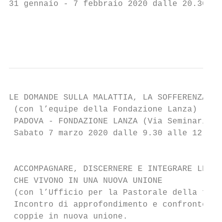
31 gennaio - 7 febbraio 2020 dalle 20.30 al
                                           
                                           
LE DOMANDE SULLA MALATTIA, LA SOFFERENZA E 
 (con l’equipe della Fondazione Lanza)

 PADOVA - FONDAZIONE LANZA (Via Seminario, 
 Sabato 7 marzo 2020 dalle 9.30 alle 12.30

                                           
 ACCOMPAGNARE, DISCERNERE E INTEGRARE LE CO
 CHE VIVONO IN UNA NUOVA UNIONE

 (con l’Ufficio per la Pastorale della fami
 Incontro di approfondimento e confronto su
 coppie in nuova unione.
