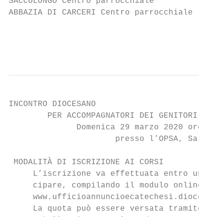
SACCOLONGO Centro parrocchiale             
ABBAZIA DI CARCERI Centro parrocchiale     
                                           
                                           
INCONTRO DIOCESANO

        PER ACCOMPAGNATORI DEI GENITORI

              Domenica 29 marzo 2020 ore 15
                      presso l’OPSA, Sarmeo
 MODALITÀ DI ISCRIZIONE AI CORSI

     L’iscrizione va effettuata entro una s
     cipare, compilando il modulo online pr
     www.ufficioannuncioecatechesi.diocesip
     La quota può essere versata tramite:
