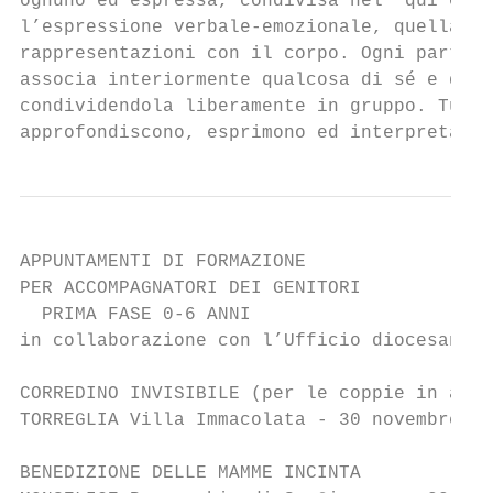
ognuno ed espressa, condivisa nel “qui ed o
l’espressione verbale-emozionale, quella gr
rappresentazioni con il corpo. Ogni parteci
associa interiormente qualcosa di sé e dell
condividendola liberamente in gruppo. Tutto
approfondiscono, esprimono ed interpretano 
APPUNTAMENTI DI FORMAZIONE

PER ACCOMPAGNATORI DEI GENITORI

  PRIMA FASE 0-6 ANNI

in collaborazione con l’Ufficio diocesano d
CORREDINO INVISIBILE (per le coppie in atte
TORREGLIA Villa Immacolata - 30 novembre 20
BENEDIZIONE DELLE MAMME INCINTA
