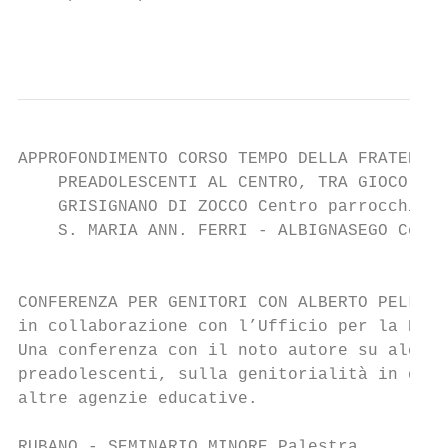
                                           
APPROFONDIMENTO CORSO TEMPO DELLA FRATERNIT
    PREADOLESCENTI AL CENTRO, TRA GIOCO E A
    GRISIGNANO DI ZOCCO Centro parrocchiale
    S. MARIA ANN. FERRI - ALBIGNASEGO Centr
                                           
CONFERENZA PER GENITORI CON ALBERTO PELLAI

in collaborazione con l’Ufficio per la Past
Una conferenza con il noto autore su alcuni
preadolescenti, sulla genitorialità in ques
altre agenzie educative.

RUBANO - SEMINARIO MINORE Palestra
