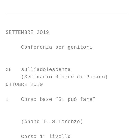
SETTEMBRE 2019                             
                                         18
     Conferenza per genitori               
                                           
                                           
28   sull’adolescenza                      
     (Seminario Minore di Rubano)        21
OTTOBRE 2019                               
                                           
1    Corso base “Si può fare”

                                           
                                           
     (Abano T.-S.Lorenzo)

                                           
     Corso 1° livello                      