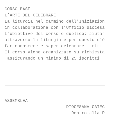
CORSO BASE

L’ARTE DEL CELEBRARE

La liturgia nel cammino dell’Iniziazione cr
in collaborazione con l’Ufficio diocesano p
L’obiettivo del corso è duplice: aiutare a 
attraverso la liturgia e per questo c’è bis
far conoscere e saper celebrare i riti del 
Il corso viene organizzato su richiesta del
 assicurando un minimo di 25 iscritti      
                                           
ASSEMBLEA

                        DIOCESANA CATECHIST
                          Dentro alla Parol