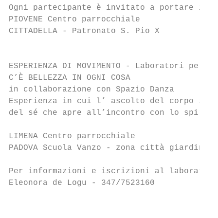
Ogni partecipante è invitato a portare il t
PIOVENE Centro parrocchiale                
CITTADELLA - Patronato S. Pio X            
                                           
ESPERIENZA DI MOVIMENTO - Laboratori per ad
C’È BELLEZZA IN OGNI COSA

in collaborazione con Spazio Danza

Esperienza in cui l’ ascolto del corpo in m
del sé che apre all’incontro con lo spiritu
LIMENA Centro parrocchiale                 
PADOVA Scuola Vanzo - zona città giardino  
Per informazioni e iscrizioni al laboratori
Eleonora de Logu - 347/7523160             
                                           