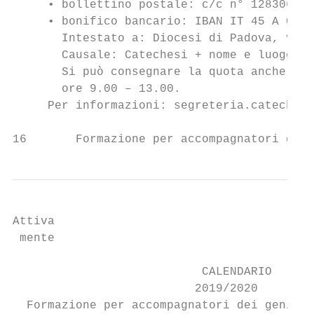
     • bollettino postale: c/c n° 128306

     • bonifico bancario: IBAN IT 45 A 0103
       Intestato a: Diocesi di Padova, via 
       Causale: Catechesi + nome e luogo de
       Si può consegnare la quota anche a m
       ore 9.00 – 13.00.

     Per informazioni: segreteria.catechesi
16       Formazione per accompagnatori dei 
Attiva

 mente

                           CALENDARIO

                          2019/2020

  Formazione per accompagnatori dei genitor