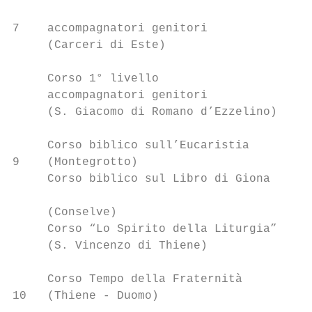
                                           
7    accompagnatori genitori             24
     (Carceri di Este)                     
                                           
     Corso 1° livello                      
     accompagnatori genitori               
     (S. Giacomo di Romano d’Ezzelino)   26
                                           
     Corso biblico sull’Eucaristia

9    (Montegrotto)                       NO
     Corso biblico sul Libro di Giona      
                                           
     (Conselve)                          4 
     Corso “Lo Spirito della Liturgia”     
     (S. Vincenzo di Thiene)               
                                           
     Corso Tempo della Fraternità

10   (Thiene - Duomo)                      