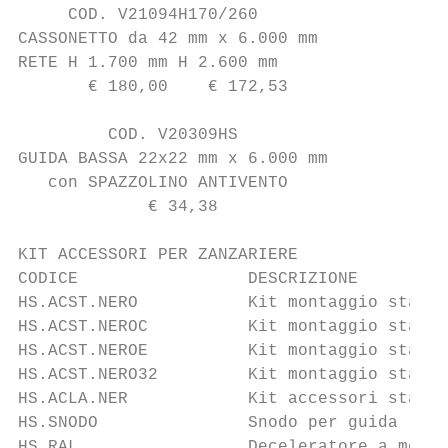
     COD. V21094H170/260                   
CASSONETTO da 42 mm x 6.000 mm             
RETE H 1.700 mm H 2.600 mm                 
       € 180,00    € 172,53                
         COD. V20309HS                     
GUIDA BASSA 22x22 mm x 6.000 mm            
   con SPAZZOLINO ANTIVENTO                
             € 34,38                       
KIT ACCESSORI PER ZANZARIERE

CODICE                 DESCRIZIONE         
HS.ACST.NERO           Kit montaggio standa
HS.ACST.NEROC          Kit montaggio standa
HS.ACST.NEROE          Kit montaggio standa
HS.ACST.NERO32         Kit montaggio standa
HS.ACLA.NER            Kit accessori standa
HS.SNODO               Snodo per guida riba
HS.RAL                 Deceleratore a molla