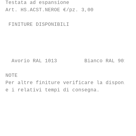
Testata ad espansione

Art. HS.ACST.NEROE €/pz. 3,00

 FINITURE DISPONIBILI                      
                                           
                                           
                                           
  Avorio RAL 1013         Bianco RAL 9010  
NOTE                                       
Per altre finiture verificare la disponibil
e i relativi tempi di consegna.

                                           
                                           
                                           
                                           