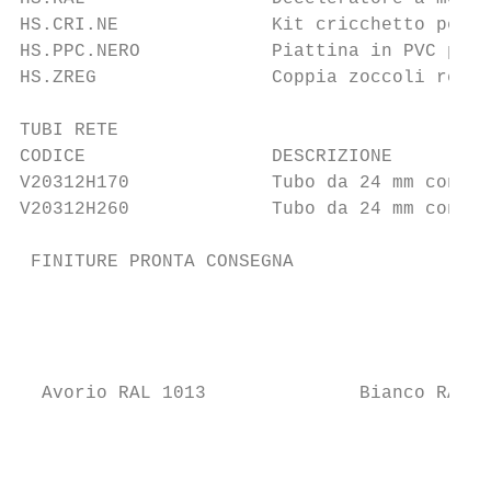
HS.CRI.NE              Kit cricchetto per l
HS.PPC.NERO            Piattina in PVC per 
HS.ZREG                Coppia zoccoli regol
TUBI RETE

CODICE                 DESCRIZIONE         
V20312H170             Tubo da 24 mm con re
V20312H260             Tubo da 24 mm con re
 FINITURE PRONTA CONSEGNA

                                           
                                           
                                           
  Avorio RAL 1013              Bianco RAL 9
                                           