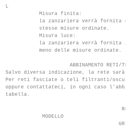
L

           Misura finita:

           la zanzariera verrà fornita con 
           stesse misure ordinate.         
           Misura luce:

           la zanzariera verrà fornita 2 mm
           meno delle misure ordinate.

                     ABBINAMENTO RETI/TELI 
Salvo diversa indicazione, la rete sarà for
Per reti fasciate o teli filtranti/oscurant
oppure contattateci, in ogni caso l’abbinam
tabella.

                                      RETE 
            MODELLO

                                     GRIGIA
                                           