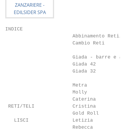
INDICE

                       Abbinamento Reti/Tel
                       Cambio Reti         
                       Giada - barre e acce
                       Giada 42            
                       Giada 32            
                       Metra               
                       Molly               
                       Caterina            
 RETI/TELI             Cristina            
                       Gold Roll           
   LISCI               Letizia             
                       Rebecca             