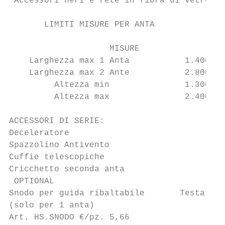
 Accessori neri e rete in fibra di vetro.

       LIMITI MISURE PER ANTA

                    MISURE

    Larghezza max 1 Anta           1.400 mm

    Larghezza max 2 Ante           2.800 mm

         Altezza min               1.300 mm

         Altezza max               2.400 mm

ACCESSORI DI SERIE:

Deceleratore

Spazzolino Antivento

Cuffie telescopiche

Cricchetto seconda anta

 OPTIONAL

Snodo per guida ribaltabile       Testata a
(solo per 1 anta)

Art. HS.SNODO €/pz. 5,66
