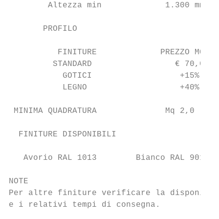
        Altezza min             1.300 mm

       PROFILO

          FINITURE             PREZZO MQ

         STANDARD                 € 70,00

           GOTICI                  +15%

           LEGNO                   +40%

 MINIMA QUADRATURA              Mq 2,0

  FINITURE DISPONIBILI

   Avorio RAL 1013        Bianco RAL 9010  
NOTE

Per altre finiture verificare la disponibil
e i relativi tempi di consegna.
