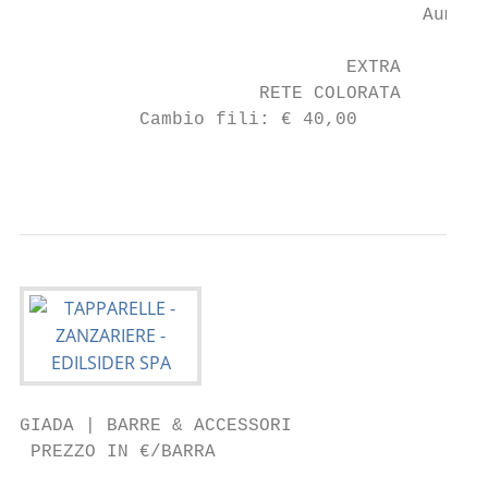
                                     Aument
                              EXTRA        
                      RETE COLORATA        
           Cambio fili: € 40,00

                                           
GIADA | BARRE & ACCESSORI

 PREZZO IN €/BARRA
