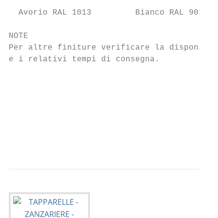
  Avorio RAL 1013         Bianco RAL 9010  
NOTE

Per altre finiture verificare la disponibil
e i relativi tempi di consegna.            
                                           
                                           
                                           
                                           
                                           