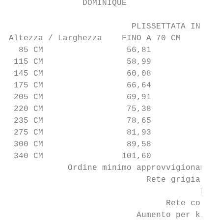
               DOMINIQUE                   
                         PLISSETTATA IN POL
Altezza / Larghezza    FINO A 70 CM        
  85 CM                 56,81              
 115 CM                 58,99              
 145 CM                 60,08              
 175 CM                 66,64              
 205 CM                 69,91              
 220 CM                 75,38              
 235 CM                 78,65              
 275 CM                 81,93              
 300 CM                 89,58              
 340 CM                101,60              
            Ordine minimo approvvigionament
                            Rete grigia e n
                                       Per 
                                Rete colora
                          Aumento per kit r