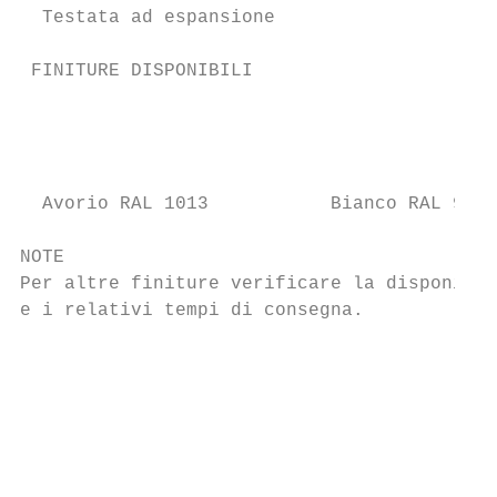
  Testata ad espansione

 FINITURE DISPONIBILI                      
                                           
                                           
                                           
  Avorio RAL 1013           Bianco RAL 9010
NOTE                                       
Per altre finiture verificare la disponibil
e i relativi tempi di consegna.

                                           
                                           
                                           
                                           