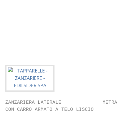
                                           
                                           
                                           
                                           
ZANZARIERA LATERALE              METRA

CON CARRO ARMATO A TELO LISCIO

                                         Mo
                                         ba