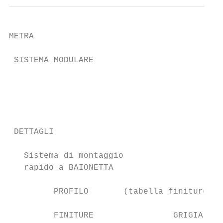
METRA

 SISTEMA MODULARE

                                           
                                           
 DETTAGLI

   Sistema di montaggio                    
   rapido a BAIONETTA                      
         PROFILO       (tabella finiture pa
         FINITURE                GRIGIA    