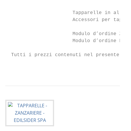
                       Tapparelle in allumi
                       Accessori per tappar
                       Modulo d’ordine Zanz
                       Modulo d’ordine New 
  Tutti i prezzi contenuti nel presente cat
                                           