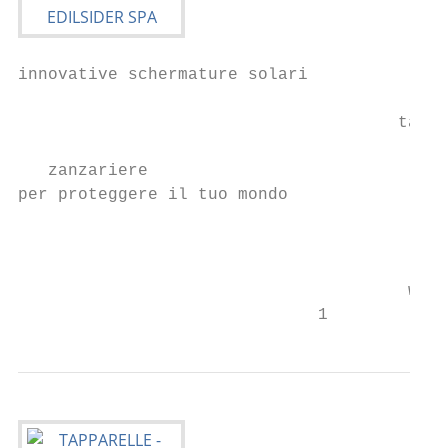
innovative schermature solari

                                      tappa
   zanzariere

per proteggere il tuo mondo

                                           
                                       www.
                              1